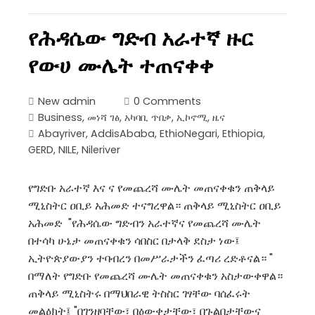
የሕዳሴው ግድብ አራተኛ ዙር
የውሀ ሙሌት ተጠናቀቀ
New admin
0 Comments
Business
,
መነሻ ገፅ
,
አካባቢ ጥበቃ
,
ኢኮኖሚ
,
ዜና
Abayriver
,
AddisAbaba
,
EthioNegari
,
Ethiopia
,
GERD
,
NILE
,
Nileriver
የግድቡ አራተኛ እና ና የመጨረሻ ሙሌት መጠናቀቁን ጠቅላይ
ሚኒስትር ዐቢይ አሕመድ ተናግረዋል። ጠቅላይ ሚኒስትር ዐቢይ
አሕመድ "የሕዳሴው ግድብን አራተኛና የመጨረሻ ሙሌት
በተሳካ ሁኔታ መጠናቀቁን ሳበስር በታላቅ ደስታ ነው፤
ኢትዮጵያውያን ተባብረን በመሥራታችን ፈጣሪ ረድቶናል። "
በማለት የግድቡ የመጨረሻ ሙሌት መጠናቀቁን አስታውቀዋል።
ጠቅላይ ሚኒስትሩ በማህበራዊ ትስስር ገፃቸው ባሰፈሩት
መልዕክት፤ "በገንዘባቸው፣ በዕውቀታቸው፣ በጉልበታቸውና