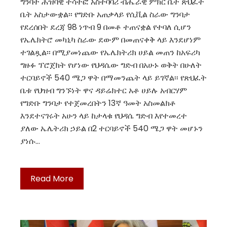
ግንባት ሕዝባዊ ተሳትፎ አስተባባሪ ብሔራዊ ምክር ቤት ጽህፈት
ቤት አስታውቋል፡፡ የግድቡ አጠቃላይ የሲቪል ስራው ግንባታ
የደረሰበት ደረጃ 98 ነጥብ 9 በመቶ ተጠናቋል የተባለ ሲሆን
የኤሌክትሮ መካኒካ ስራው ደውም በመጠናቀቅ ላይ እንደሆነም
ተገልጿል፡፡ በሚያመነጨው የኤሌክትሪክ ሀይል መጠን ከአፍሪካ
ግዙፉ ፕሮጀክት የሆነው የህዳሴው ግድብ በአሁኑ ወቅት በሁለት
ተርባይኖች 540 ሜጋ ዋት በማመንጨት ላይ ይገኛል፡፡ የጽህፈት
ቤቱ የህዝብ ግንኙነት ዋና ዳይሬክተር አቶ ሀይሉ አብርሃም
የግድቡ ግንባታ የተጀመረበትን 13ኛ ዓመት አስመልክቶ
እንደተናገሩት አሁን ላይ ከታላቁ የህዳሴ ግድብ እየተመረተ
ያለው ኤሌትሪክ ኃይል በ2 ተርባይኖች 540 ሜጋ ዋት መሆኑን
ያነሱ…
Read More