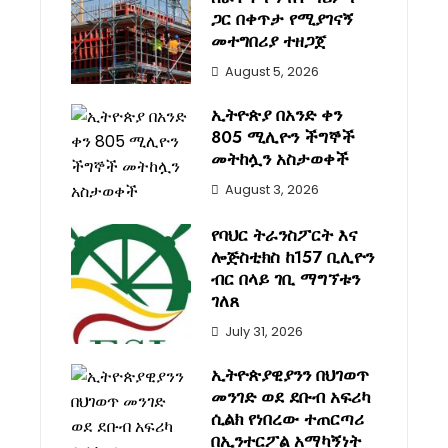
ጋር በቀጥታ የሚያገናኝ
መተግበሪያ ተዘጋጀ
August 5, 2026
ኢትዮጵያ በአንድ ቀን
805 ሚሊዮን ችግኞች
መትከሏን አስታወቀች
August 3, 2026
የባህር ትራንስፖርት እና
ሎጅስቲክስ ከ157 ቢሊዮን
ብር በላይ ገቢ ማግኘቱን
ገለጸ
July 31, 2026
ኢትዮጵያዊያንን በህገወጥ
መንገድ ወደ ደቡብ አፍሪካ
ሲልክ የነበረው ተጠርጣሪ
በኢንተርፖል አማካኝነት