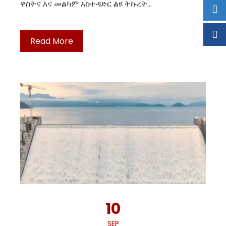
ዋስትና እና መልካም አስተዳድር ልዩ ትኩረት…
Read More
10
SEP