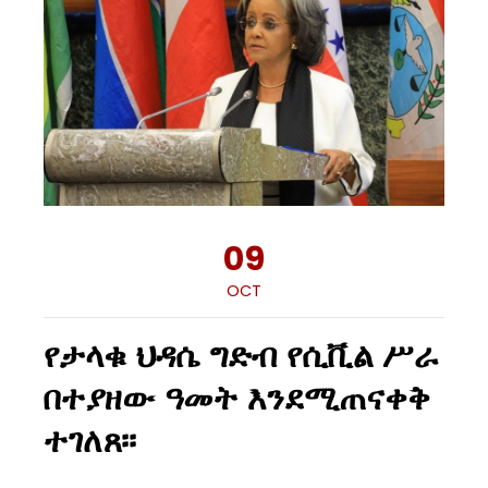
09
OCT
የታላቁ ህዳሴ ግድብ የሲቪል ሥራ
በተያዘው ዓመት እንደሚጠናቀቅ
ተገለጸ፡፡