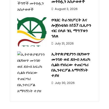
መትከሏን አስታወቀች
August 3, 2026
የባህር ትራንስፖርት እና
ሎጅስቲክስ ከ157 ቢሊዮን
ብር በላይ ገቢ ማግኘቱን
ገለጸ
July 31, 2026
ኢትዮጵያዊያንን በህገወጥ
መንገድ ወደ ደቡብ አፍሪካ
ሲልክ የነበረው ተጠርጣሪ
በኢንተርፖል አማካኝነት
ተያዘ
July 30, 2026