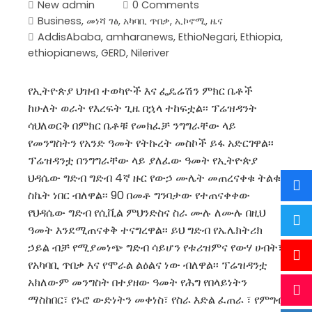
New admin
0 Comments
Business
,
መነሻ ገፅ
,
አካባቢ ጥበቃ
,
ኢኮኖሚ
,
ዜና
AddisAbaba
,
amharanews
,
EthioNegari
,
Ethiopia
,
ethiopianews
,
GERD
,
Nileriver
የኢትዮጵያ ህዝብ ተወካዮች እና ፌዴሬሽን ምክር ቤቶች
ከሁለት ወራት የእረፍት ጊዜ በኋላ ተከፍቷል፡፡ ፕሬዝዳንት
ሳህለወርቅ በምክር ቤቶቹ የመክፈቻ ንግግራቸው ላይ
የመንግስትን የአንድ ዓመት የትኩረት መስኮች ይፋ አድርገዋል፡፡
ፕሬዝዳንቷ በንግግራቸው ላይ ያለፈው ዓመት የኢትዮጵያ
ህዳሴው ግድብ ግድብ 4ኛ ዙር የውኃ ሙሌት መጠረናቀቁ ትልቁ
ስኬት ነበር ብለዋል፡፡ 90 በመቶ ግንባታው የተጠናቀቀው
የህዳሴው ግድብ የሲቪል ምህንድስና ስራ ሙሉ ለሙሉ በዚህ
ዓመት እንደሚጠናቀቅ ተናግረዋል፡፡ ይህ ግድብ የኤሌክትሪክ
ኃይል ብቻ የሚያመነጭ ግድብ ሳይሆን የቱሪዝምና የውሃ ሀብት፣
የአካባቢ ጥበቃ እና የሞራል ልዕልና ነው ብለዋል፡፡ ፕሬዝዳንቷ
አክለውም መንግስት በተያዘው ዓመት የሕግ የበላይነትን
ማስከበር፣ የኑሮ ውድነትን መቀነስ፣ የስራ እድል ፈጠራ ፣ የምግብ