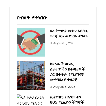
በብዛት የተነበቡ
በኢትዮጵያ ሙስና አሳሳቢ
ደረጃ ላይ መድረሱ ተገለጸ
August 6, 2026
ከደላሎች ውጪ
ሰራተኞችን ከቀጣሪዎች
ጋር በቀጥታ የሚያገናኝ
መተግበሪያ ተዘጋጀ
August 5, 2026
ኢትዮጵያ በአንድ ቀን
805 ሚሊዮን ችግኞች