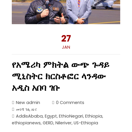
27
JAN
የአሜሪካ ምክትል ውጭ ጉዳይ
ሚኒስትር ክርስቶፎር ላንዳው
አዲስ አበባ ገቡ
New admin
0 Comments
መነሻ ገፅ
,
ዜና
AddisAbaba
,
Egypt
,
EthioNegari
,
Ethiopia
,
ethiopianews
,
GERD
,
Nileriver
,
US-Ethiopia