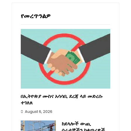
የመረጥንልዎ
በኢትዮጵያ ሙስና አሳሳቢ ደረጃ ላይ መድረሱ
ተገለጸ
August 6, 2026
ከደላሎች ውጪ
ሰራተኞችን ከቀጣሪዎች