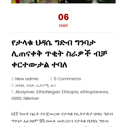
06
MAR
የታላቁ ህዳሴ ግድብ ግንባታ
ሊጠናቀቅ ጥቂት ስራዎች ብቻ
ቀርተውታል ተባለ
New admin
0 Comments
አካባቢ ጥበቃ
,
ኢኮኖሚ
,
ዜና
Abayriver
,
EthioNegari
,
Ethiopia
,
ethiopianews
,
GERD
,
Nileriver
ከ13 ዓመት በፊት የተጀመረው የታላቁ የኢትዮጵያ ህዳሴ ግድብ
ግንባታ አፈፃፀም 95 በመቶ መድረሱን የታላቁ የህዳሴ ግድብ