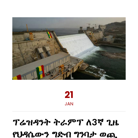
21
JAN
ፕሬዝዳንት ትራምፕ ለ3ኛ ጊዜ
የህዳሴውን ግድብ ግንባታ ወጪ