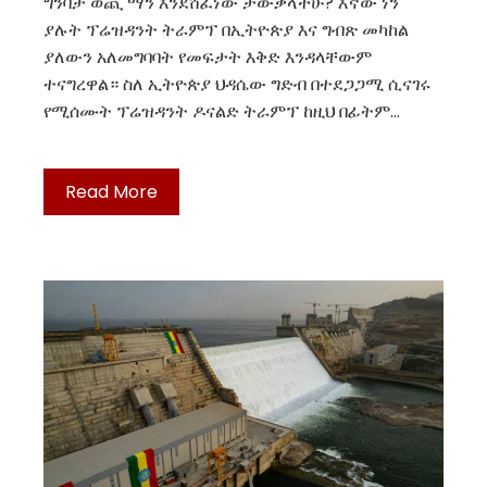
ግንባታ ወጪ ማን እንደሸፈነው ታውቃላችሁ? እኛው ነን"
ያሉት ፕሬዝዳንት ትራምፕ በኢትዮጵያ እና ግብጽ መካከል
ያለውን አለመግባባት የመፍታት እቅድ እንዳላቸውም
ተናግረዋል። ስለ ኢትዮጵያ ህዳሴው ግድብ በተደጋጋሚ ሲናገሩ
የሚሰሙት ፕሬዝዳንት ዶናልድ ትራምፕ ከዚህ በፊትም…
Read More