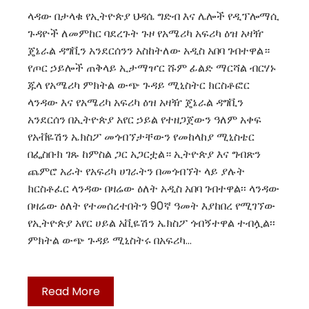
ላዳው በታላቁ የኢትዮጵያ ህዳሴ ግድብ እና ሌሎች የዲፕሎማሲ
ጉዳዮች ለመምከር ባደረጉት ጉዞ የአሜሪካ አፍሪካ ዕዝ አዛዥ
ጄኔራል ዳግቪን አንደርሰንን አስከትለው አዲስ አበባ ገብተዋል።
የጦር ኃይሎች ጠቅላይ ኢታማዦር ሹም ፊልድ ማርሻል ብርሃኑ
ጁላ የአሜሪካ ምክትል ውጭ ጉዳይ ሚኒስትር ክርስቶፎር
ላንዳው እና የአሜሪካ አፍሪካ ዕዝ አዛዥ ጄኔራል ዳግቪን
አንደርሰን በኢትዮጵያ አየር ኃይል የተዘጋጀውን ዓለም አቀፍ
የአቭዬሽን ኤክስፖ መጎብኘታቸውን የመከላከያ ሚኒስቴር
በፌስቡክ ገጹ ከምስል ጋር አጋርቷል። ኢትዮጵያ እና ግብጽን
ጨምሮ አራት የአፍሪካ ሀገራትን በመጎብኘት ላይ ያሉት
ክርስቶፈር ላንዳው በዛሬው ዕለት አዲስ አበባ ገብተዋል፡፡ ላንዳው
በዛሬው ዕለት የተመሰረተበትን 90ኛ ዓመት እያከበረ የሚገኘው
የኢትዮጵያ አየር ሀይል አቪዬሽን ኤክስፖ ጎብኝተዋል ተብሏል፡፡
ምክትል ውጭ ጉዳይ ሚኒስትሩ በአፍሪካ…
Read More