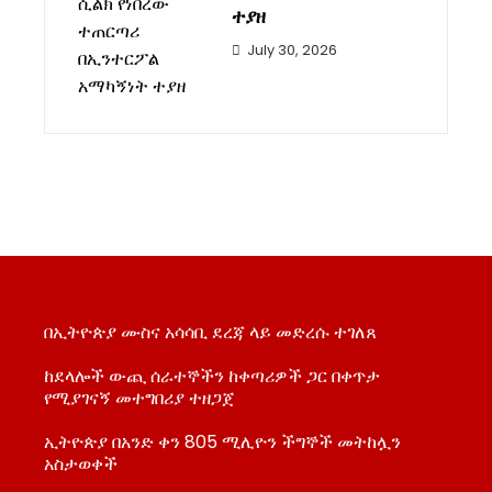
ተያዘ
July 30, 2026
በኢትዮጵያ ሙስና አሳሳቢ ደረጃ ላይ መድረሱ ተገለጸ
ከደላሎች ውጪ ሰራተኞችን ከቀጣሪዎች ጋር በቀጥታ
የሚያገናኝ መተግበሪያ ተዘጋጀ
ኢትዮጵያ በአንድ ቀን 805 ሚሊዮን ችግኞች መትከሏን
አስታወቀች