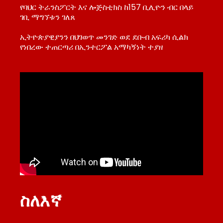
የባህር ትራንስፖርት እና ሎጅስቲክስ ከ157 ቢሊዮን ብር በላይ
ገቢ ማግኘቱን ገለጸ
ኢትዮጵያዊያንን በህገወጥ መንገድ ወደ ደቡብ አፍሪካ ሲልክ
የነበረው ተጠርጣሪ በኢንተርፖል አማካኝነት ተያዘ
ስለእኛ