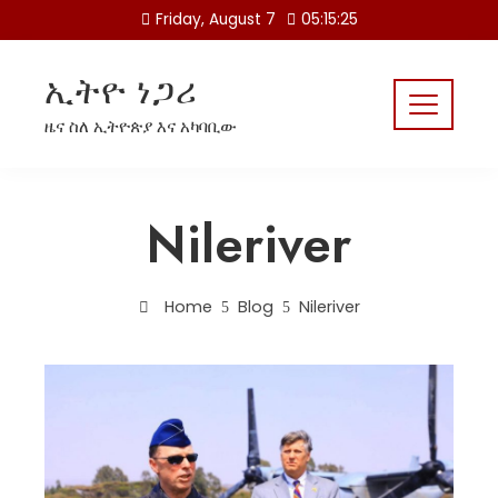
Skip
Friday, August 7
05:15:25
to
content
ኢትዮ ነጋሪ
ዜና ስለ ኢትዮጵያ እና አካባቢው
Nileriver
Home
Blog
Nileriver