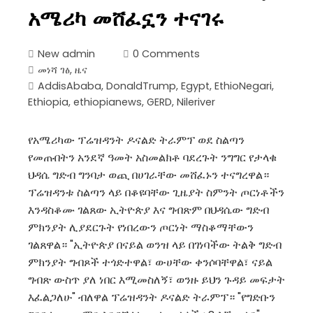
አሜሪካ መሸፈኗን ተናገሩ
New admin
0 Comments
መነሻ ገፅ
,
ዜና
AddisAbaba
,
DonaldTrump
,
Egypt
,
EthioNegari
,
Ethiopia
,
ethiopianews
,
GERD
,
Nileriver
የአሜሪካው ፕሬዝዳንት ዶናልድ ትራምፕ ወደ ስልጣን
የመጡበትን አንደኛ ዓመት አስመልክቶ ባደረጉት ንግግር የታላቁ
ህዳሴ ግድብ ግንባታ ወጪ በሀገራቸው መሸፈኑን ተናግረዋል።
ፕሬዝዳንቱ ስልጣን ላይ በቆዩባቸው ጊዜያት ስምንት ጦርነቶችን
እንዳስቆሙ ገልጸው ኢትዮጵያ እና ግብጽም በህዳሴው ግድብ
ምክንያት ሊያደርጉት የነበረውን ጦርነት ማስቆማቸውን
ገልጸዋል። "ኢትዮጵያ በናይል ወንዝ ላይ በገነባችው ትልቅ ግድብ
ምክንያት ግብጾች ተጎድተዋል፣ ውሀቸው ቀንሶባቸዋል፣ ናይል
ግብጽ ውስጥ ያለ ነበር እሚመስለኝ፣ ወንዙ ይህን ጉዳይ መፍታት
እፈልጋለሁ" ብለዋል ፕሬዝዳንት ዶናልድ ትራምፕ። "የግድቡን