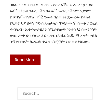
በጸሎታቸው በስራው ውስጥ የተሳተፋችሁ ሁሉ እንኳን ደስ
አላችሁ፤ ይህ ኅብረታችን በሌሎች ጉዳዮቻችንም ሊደገም
ይገባዋል" ብለዋል። ከ12 ዓመት በፊት የተጀመረው የታላቂ
የኢትዮጵያ ህዳሴ ግድብ አጠቃላይ ግንባታው 91 በመቶ ደርሷል
ተብሏብ። ኢትዮጵያዊያን በሚያዋጡት ገንዘብ እነ በመንግስት
ወጪ እየተገነባ ያለው ይህ ግድብ በ5ሺህ 200 ሜጋ ዋት ሀይል
በማመንጨት ከአፍሪካ ትልቁ ፕሮጀክት ነው። የህዳሴው…
Read More
Search
for: