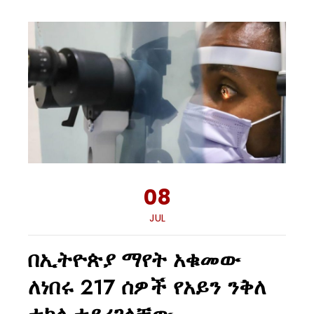
08
JUL
በኢትዮጵያ ማየት አቁመው
ለነበሩ 217 ሰዎች የአይን ንቅለ