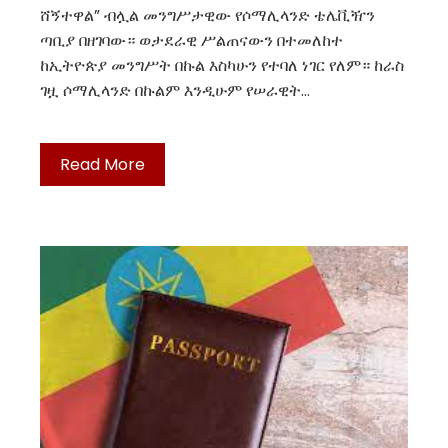
ሸኝተዋል” ብሏል መንግሥታዊው የሶማሊላንድ ቴሌቪዥን
ጣቢያ በዘገባው። ወታደራዊ ሥልጠናውን በተመለከተ
ከኢትዮጵያ መንግሥት በኩል እስካሁን የተባለ ነገር የለም። ከራስ
ገዟ ሶማሊላንድ በኩልም እንዲሁም የሠራዊት…
Read More