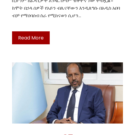
ቢሆንም ከፈላጊዎች አንጻር በጣም ዝቅተኛ ነው ተብሏል።
ከሞት በኃላ ሰዎች የአይን ብሌናቸውን እንዲለግሱ በአዲስ አበባ
ብቻ የማሰባሰብ ስራ የሚከናወን ሲሆን…
Read More