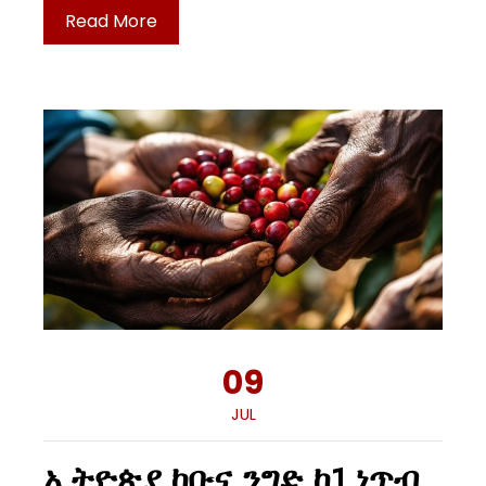
Read More
09
JUL
ኢትዮጵያ ከቡና ንግድ ከ1 ነጥብ