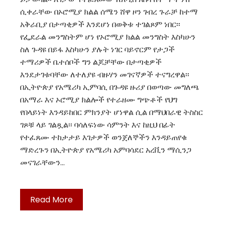
ሲቀራቸው በኦሮሚያ ክልል ሰሜን ሸዋ ዞን ገብረ ጉራቻ ከተማ
አቅራቢያ በታጣቂዎች እንደሆነ በወቅቱ ተገልጾም ነበር፡፡
የፌደራል መንግስትም ሆነ የኦሮሚያ ክልል መንግስት እስካሁን
ስለ ጉዳዩ በይፋ እስካሁን ያሉት ነገር ባይኖርም የታጋች
ተማሪዎች ቤተሰቦች ግን ልጆቻቸው በታጣቂዎች
እንደታገቱባቸው ለተለያዩ ብዙሃን መገናኛዎች ተናግረዋል፡፡
በኢትዮጵያ የአሜሪካ ኢምባሲ በጉዳዩ ዙሪያ በወጣው መግለጫ
በአማራ እና ኦሮሚያ ክልሎች የተራዘሙ ግጭቶች የህግ
የበላይነት እንዳይከበር ምክንያት ሆነዋል ሲል በማህበራዊ ትስስር
ገጾቹ ላይ ገልጿል፡፡ ባሳለፍነው ሳምንት እና ከዚህ በፊት
የተፈጸሙ ተከታታይ እገታዎች ወንጀለኞችን እንዳይጠየቁ
ማድረጉን በኢትዮጵያ የአሜሪካ አምባሳደር አረቪን ማሲንጋ
መናገራቸውን…
Read More