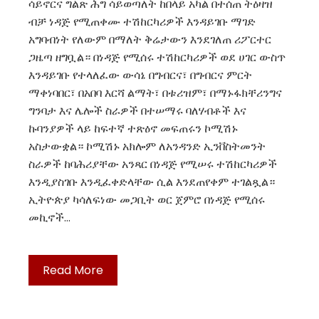
ሳይኖርና ግልጽ ሕግ ሳይወጣለት ከበላይ አካል በተሰጠ ትዕዛዝ
ብቻ ነዳጅ የሚጠቀሙ ተሽከርካሪዎች እንዳይገቡ ማገድ
አግባብነት የለውም በማለት ቅሬታውን እንደገለጠ ሪፖርተር
ጋዜጣ ዘግቧል። በነዳጅ የሚሰሩ ተሽከርካሪዎች ወደ ሀገር ውስጥ
እንዳይገቡ የተላለፈው ውሳኔ በግብርና፣ በግብርና ምርት
ማቀነባበር፣ በአበባ እርሻ ልማት፣ በቱሪዝም፣ በማኑፋክቸሪንግና
ግንባታ እና ሌሎች ስራዎች በተሠማሩ ባለሃብቶች እና
ኩባንያዎች ላይ ከፍተኛ ተጽዕኖ መፍጠሩን ኮሚሽኑ
አስታውቋል። ኮሚሽኑ አክሎም ለአንዳንድ ኢንቨስትመንት
ስራዎች ከባሕሪያቸው አንጻር በነዳጅ የሚሠሩ ተሽከርካሪዎች
እንዲያስገቡ እንዲፈቀድላቸው ሲል እንደጠየቀም ተገልጿል።
ኢትዮጵያ ካሳለፍነው መጋቢት ወር ጀምሮ በነዳጅ የሚሰሩ
መኪኖች…
Read More