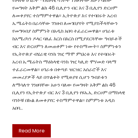
የሁለቱ ሀገራት ማእከላዊ ባንኮች ገንዘባቸው አሁን ባለው
የመግዛት አቅም ልክ 46 ቢሊዮን ብር እና 3 ቢሊየን ድርሀም
ለመቀያየር ተስማምተዋል፡፡ ኢትዮጵያ እና የተባበሩት አረብ
ኤሜሬትስ በራሳቸው ገንዘብ ለመገበያየት የሚያስችላቸውን
የመግባብያ ስምምነት በአዲስ አበባ ተፈራርመዋል፡፡ ሀገራቱ
ከአሜሪካን ዶላር ባለፈ እርስ በእርስ በሚያደርጓቸው ግብይቶች
ብር እና ድርሀምን ለመጠቀም ነው የተስማሙት፡፡ ስምምነቱን
የኢትዮጵያ ብሄራዊ ባንክ ገዢ ማሞ ምህረቱ እና የተባበሩት
አረብ ኤሜሬትስ ማዕከላዊ ባንክ ገዢ ካሊድ ሞሃመድ ባላማ
ተፈራርመዋል፡፡ ሀገራቱ በቀጣይ ዝርዝር አሰራሮች እና
መመሪያዎች ላይ በጥልቀት የሚወያዩ ሲሆን ግብይቱን
ለማሳለጥ ገንዘባቸው አሁን ባለው የመግዛት አቅም ልክ 46
ቢሊየን የኢትዮጵያ ብር እና 3 ቢሊየን የዩኤኢ ድርሀም በማከላዊ
ባንኮቹ በኩል ለመቀያየር ተስማምተዋል፡፡ ስምምነቱ አዲስ
አበባ…
Read More