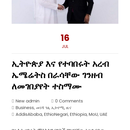
16
JUL
ኢትዮጵያ እና የተባበሩት አረብ
ኤሜሬትስ በራሳቸው ገንዘብ
ለመገበያየት ተስማሙ
New admin
0 Comments
Business
,
መነሻ ገፅ
,
ኢኮኖሚ
,
ዜና
AddisAbaba
,
EthioNegari
,
Ethiopia
,
MoU
,
UAE