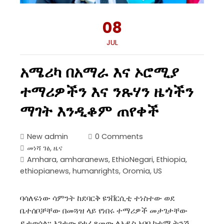
08
JUL
አሜሪካ በአማራ እና ኦሮሚያ
ተማሪዎችን እና ንጹሃን ዜጎችን
ማገት እንዲቆም ጠየቀች
New admin
0 Comments
መነሻ ገፅ
,
ዜና
Amhara
,
amharanews
,
EthioNegari
,
Ethiopia
,
ethiopianews
,
humanrights
,
Oromia
,
US
ባሳለፍነው ሳምንት ከደባርቅ ዩንቨርሲቲ ተነስተው ወደ
ቤተሰቦቻቸው በመጓዝ ላይ የነበሩ ተማሪዎች መታገታቸው
ይታወሳል፡፡ እገታው የተፈጸመው ለአዲስ አበባ ከተማ ትንሽ