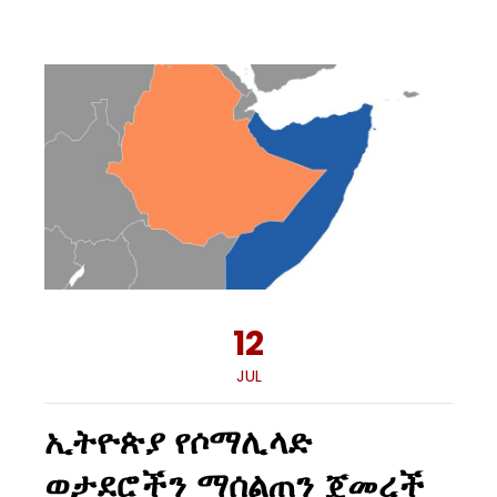
12
JUL
ኢትዮጵያ የሶማሊላድ
ወታደሮችን ማሰልጠን ጀመረች