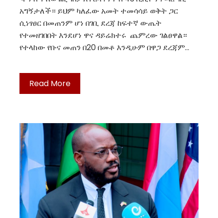
አግኝታለች። ይህም ካለፈው አመት ተመሳሳይ ወቅት ጋር
ሲነፃፀር በመጠንም ሆነ በገቢ ደረጃ ከፍተኛ ውጤት
የተመዘገበበት እንደሆነ ዋና ዳይሬክተሩ ጨምረው ገልፀዋል።
የተላከው የቡና መጠን በ20 በመቶ እንዲሁም በዋጋ ደረጃም…
Read More