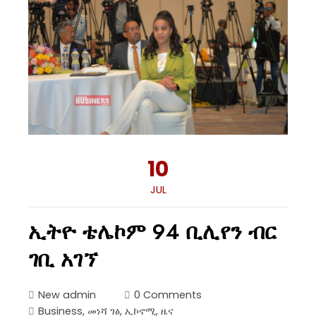
10
JUL
ኢትዮ ቴሌኮም 94 ቢሊየን ብር
ገቢ አገኘ
New admin
0 Comments
Business
,
መነሻ ገፅ
,
ኢኮኖሚ
,
ዜና