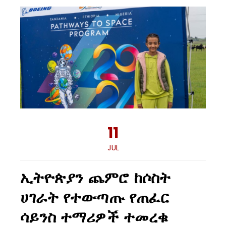
11
JUL
ኢትዮጵያን ጨምሮ ከሶስት
ሀገራት የተውጣጡ የጠፈር
ሳይንስ ተማሪዎች ተመረቁ