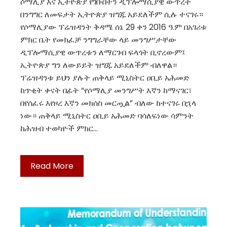
ሶማሊያ እና ኢትዮጵያ የገቡበትን ዲፕሎማሲያዊ ውጥረት
በንግግር ለመፍታት ኢትዮጵያ ዝግጁ አይደለችም ሲሉ ተናገሩ።
የሶማሊያው ፕሬዝዳንት ቅዳሜ ሰኔ 29 ቀን 2016 ዓ.ም በአገሪቱ
ምክር ቤት የመክፈቻ ንግግራቸው ላይ መንግሥታቸው
ዲፕሎማሲያዊ ውጥረቱን ለማርገብ ፍላጎት ቢኖረውም፤
ኢትዮጵያ ግን ለውይይት ዝግጁ አይደለችም ብለዋል።
ፕሬዝዳንቱ ይህን ያሉት ጠቅላይ ሚኒስትር ዐቢይ አሕመድ
ከጥቂት ቀናት በፊት “የሶማሊያ መንግሥት እኛን ከማናገር፣
በየሰፈሩ እየዞረ እኛን መክሰስ መርጧል” ብለው ከተናገሩ በኋላ
ነው። ጠቅላይ ሚኒስትር ዐቢይ አሕመድ ባሳለፍነው ሳምንት
ከሕዝብ ተወካዮች ምክር…
Read More