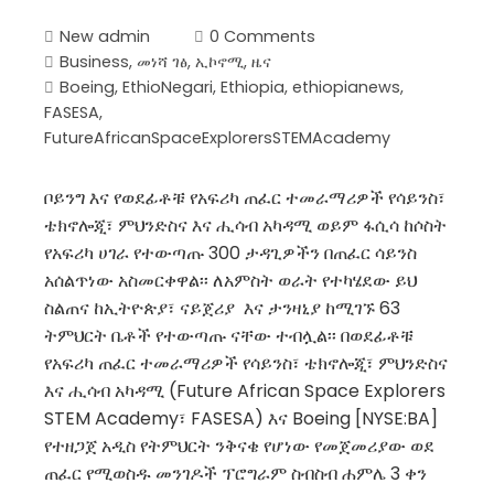
New admin
0 Comments
Business
,
መነሻ ገፅ
,
ኢኮኖሚ
,
ዜና
Boeing
,
EthioNegari
,
Ethiopia
,
ethiopianews
,
FASESA
,
FutureAfricanSpaceExplorersSTEMAcademy
ቦይንግ እና የወደፊቶቹ የአፍሪካ ጠፈር ተመራማሪዎች የሳይንስ፣
ቴክኖሎጂ፣ ምህንድስና እና ሒሳብ አካዳሚ ወይም ፋሲሳ ከሶስት
የአፍሪካ ሀገራ የተውጣጡ 300 ታዳጊዎችን በጠፈር ሳይንስ
አሰልጥነው አስመርቀዋል፡፡ ለአምስት ወራት የተካሄደው ይህ
ስልጠና ከኢትዮጵያ፣ ናይጀሪያ እና ታንዛኒያ ከሚገኙ 63
ትምህርት ቤቶች የተውጣጡ ናቸው ተብሏል፡፡ በወደፊቶቹ
የአፍሪካ ጠፈር ተመራማሪዎች የሳይንስ፣ ቴክኖሎጂ፣ ምህንድስና
እና ሒሳብ አካዳሚ (Future African Space Explorers
STEM Academy፣ FASESA) እና Boeing [NYSE:BA]
የተዘጋጀ አዲስ የትምህርት ንቅናቄ የሆነው የመጀመሪያው ወደ
ጠፈር የሚወስዱ መንገዶች ፕሮግራም ስብስብ ሐምሌ 3 ቀን