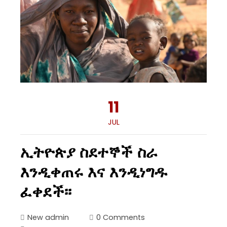
11
JUL
ኢትዮጵያ ስደተኞች ስራ
እንዲቀጠሩ እና እንዲነግዱ
ፈቀደች፡፡
New admin
0 Comments