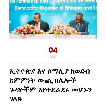
04
JUL
ኢትዮጵያ እና ሶማሊያ ከወደብ
ስምምነት ውጪ በሌሎች
ጉዳዮችም እየተደራደሩ መሆኑን
ገለጹ