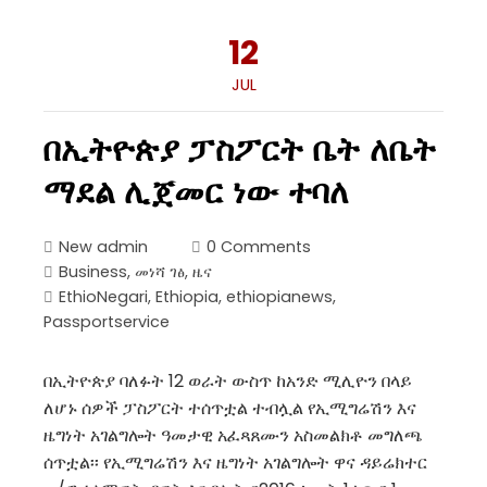
12
JUL
በኢትዮጵያ ፓስፖርት ቤት ለቤት
ማደል ሊጀመር ነው ተባለ
New admin
0 Comments
Business
,
መነሻ ገፅ
,
ዜና
EthioNegari
,
Ethiopia
,
ethiopianews
,
Passportservice
በኢትዮጵያ ባለፉት 12 ወራት ውስጥ ከአንድ ሚሊዮን በላይ
ለሆኑ ሰዎች ፓስፖርት ተሰጥቷል ተብሏል የኢሚግሬሽን እና
ዜግነት አገልግሎት ዓመታዊ አፈጻጸሙን አስመልክቶ መግለጫ
ሰጥቷል፡፡ የኢሚግሬሽን እና ዜግነት አገልግሎት ዋና ዳይሬክተር