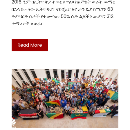
2016 ዓ.ም በኢትዮጵያ ተመርቀዋል፡፡ ከአምስት ወራት መማር
በኋላ በመላው ኢትዮጵያ፣ ናይጄሪያ እና ታንዛኒያ ከሚገኙ 63
ትምህርት ቤቶች የተውጣጡ 50% ሴት ልጆችን ጨምሮ 312
ተማሪዎች ለጠፈር…
Read More