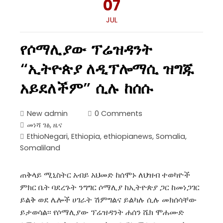
07
JUL
የሶማሊያው ፕሬዝዳንት
“ኢትዮጵያ ለዲፕሎማሲ ዝግጁ
አይደለችም” ሲሉ ከሰሱ
New admin
0 Comments
መነሻ ገፅ
,
ዜና
EthioNegari
,
Ethiopia
,
ethiopianews
,
Somalia
,
Somaliland
ጠቅላይ ሚኒስትር አብይ አህመድ ከሰሞኑ ለህዝብ ተወካዮች
ምክር ቤት ባደረጉት ንግግር ሶማሊያ ከኢትዮጵያ ጋር ከመነጋገር
ይልቅ ወደ ሌሎች ሀገራት ሽምግልና ይልካሉ ሲሉ መክሰሳቸው
ይታወሳል፡፡ የሶማሊያው ፕሬዝዳንት ሐሰን ሼክ ሞሐሙድ