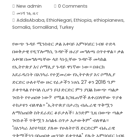
New admin
0 Comments
መነሻ ገፅ
,
ዜና
AddisAbaba
,
EthioNegari
,
Ethiopia
,
ethiopianews
,
Somalia
,
Somaliland
,
Turkey
የውጭ ጉዳይ ሚንስቴር ቃል አቀባይ አምባሳደር ነብዩ ተድላ
በወቅታዊ የዲፕሎማሲ ጉዳዮች ዙሪያ መግለጫ ሰጥተዋል። ቃል
አቀባዩ በመግለጫቸው ላይ ካነሷቸው ጉዳዮች መካከል
የኢትዮጵያ እና ሶማሊያ ጉዳይ ዋነኛው ነው። በቱርክ
አደራዳሪነት በአንካራ የተጀመረው የኢትዮጵያ እና ሶማሊያ
ድርድር ሁለተኛው ዙር የፊታችን ነሀሴ 27 ቀን 2016 ዓ.ም
ይቀጥላል የተባለ ሲሆን ይህ ድርድር ምን ያህል ከውጭ ጣልቃ
ገብነት የተጠበቀ ነው? የሚል ከጋዜጠኞች ለቀረበላቸው ጥያቄ
ተከታዩን ብለዋል። "ኢትዮጵያ በታሪኳ ብሔራዊ ጥቅሟን
ለማስጠበቅ ስትደራደር ቆይታለች፣ አንድም ጊዜ በውጭ ጣልቃ
ገብነቶች ጥቅሟን አሳልፋ ሰጥታ አታውቅም" ብለዋል።
"በአንካራ እየተካሄደ ያለው የሁለትዮሽ ድርድርም ብሔራዊ
ጥቅማችንን ባስጠበቀ መንገድ ይቀጥላል" ያሉት አምባሳደር ነብዩ