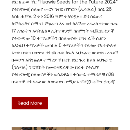
ፎር ዘ ፊውቸር “Huawie Seeds for the Future 2024”
የቴክኖሎጂ ስልጠና መርሃ ግብር በሞሮኮ (ኢሳዉራ) ከሰኔ 26
እስከ ሐምሌ 2 ቀን 2016 ዓ.ም ተካሂዷል። ይህ ስልጠና
ከምስራቅ፣ ሰሜን፣ ምዕራብ እና መካከለኛው አፍሪካ የተውጣጡ
17 አገራትን አሳትፏል። ኢትዮጵያም ከስምንት ዩኒቨርሲቲዎች
የተውጣጡ 10 ተማሪዎችን በስልጠናው ያሳተፈች ሲሆን
ከእነዚህ ተማሪዎች መካከል 5 ተማሪዎችን የያዘው የኢትዮጵያ
አንድ ቡድን በሁዋዌ ቴክፎርጉድ ክፍለ አህጉራዊ ውድድር አንደኛ
በመሆን አሸንፏል፡፡ ተማሪዎቹ በቴክ ፎር ጉድ ክፍለ አህጉራዊ
(ግሎባል) ፕሮጀክት ከመወዳደራቸው በፊት የተለያዩ
የቴክኖሎጂ ስልጠናዎችን ወስደዋል። ተሳታፊ ተማሪዎቹ በ28
ቡድኖች ተከፋፍለው ለውድድር የሚሆኑ ፕሮጀክቶችን ያዘጋጁ…
Read More