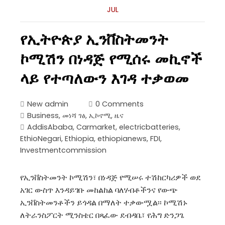
JUL
የኢትዮጵያ ኢንቨስትመንት
ኮሚሽን በነዳጅ የሚሰሩ መኪኖች
ላይ የተጣለውን እገዳ ተቃወመ
New admin
0 Comments
Business
,
መነሻ ገፅ
,
ኢኮኖሚ
,
ዜና
AddisAbaba
,
Carmarket
,
electricbatteries
,
EthioNegari
,
Ethiopia
,
ethiopianews
,
FDI
,
Investmentcommission
የኢንቨስትመንት ኮሚሽን፣ በነዳጅ የሚሠሩ ተሽከርካሪዎች ወደ
አገር ውስጥ እንዳይገቡ መከልከል ባለሃብቶችንና የውጭ
ኢንቨስትመንቶችን ይጎዳል በማለት ተቃውሟል፡፡ ኮሚሽኑ
ለትራንስፖርት ሚንስቴር በጻፈው ደብዳቤ፣ የሕግ ድንጋጌ