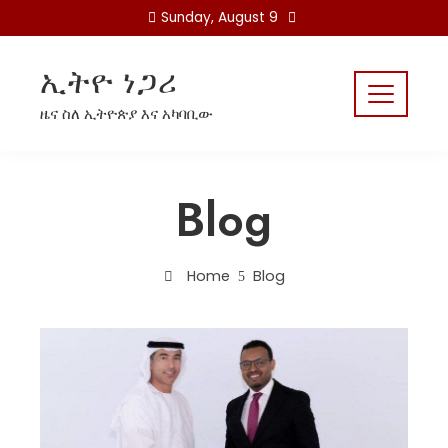
Skip
Sunday, August 9
to
content
ኢትዮ ነጋሪ
ዜና ስለ ኢትዮጵያ እና አካባቢው
Blog
Home
Blog