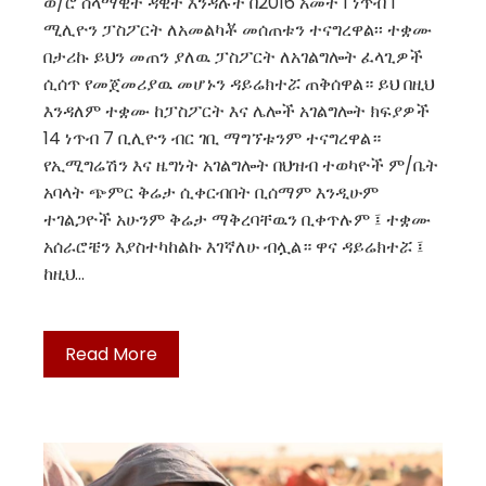
ወ/ሮ ሰላማዊት ዳዊት እንዳሉት በ2016 አመት 1 ነጥብ 1
ሚሊዮን ፓስፖርት ለአመልካቾ መሰጠቱን ተናግረዋል፡፡ ተቋሙ
በታሪኩ ይህን መጠን ያለዉ ፓስፖርት ለአገልግሎት ፈላጊዎች
ሲሰጥ የመጀመሪያዉ መሆኑን ዳይሬክተሯ ጠቅሰዋል። ይህ በዚህ
እንዳለም ተቋሙ ከፓስፖርት እና ሌሎች አገልግሎት ክፍያዎች
14 ነጥብ 7 ቢሊዮን ብር ገቢ ማግኘቱንም ተናግረዋል።
የኢሚግሬሽን እና ዜግነት አገልግሎት በህዝብ ተወካዮች ም/ቤት
አባላት ጭምር ቅሬታ ሲቀርብበት ቢሰማም እንዲሁም
ተገልጋዮች አሁንም ቅሬታ ማቅረባቸዉን ቢቀጥሉም ፤ ተቋሙ
አሰራሮቼን እያስተካከልኩ እገኛለሁ ብሏል። ዋና ዳይሬክተሯ ፤
ከዚህ…
Read More