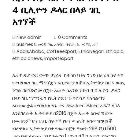
4 ቢሊዮን ዶላር በላይ ገቢ
አገኘች
New admin
0 Comments
Business
,
መነሻ ገፅ
,
አካባቢ ጥበቃ
,
ኢኮኖሚ
,
ዜና
AddisAbaba
,
Coffeeexport
,
EthioNegari
,
Ethiopia
,
ethiopianews
,
importexport
ኢትዮጵያ ወደ ውጭ ሀገራት ከተላከ የቡና ንግድ በታሪክ ከፍተኛ
የተባለዉን ገቢ ማግኘቷን አስታውቃለች፡፡ ኢትዮጵያ ከቡና ወጪ
ንግድ በዘንድሮው በጀት አመት ከአንድ ነጥብ 4 ቢሊዮን ዶላር
በላይ ገቢ ማግኘቷን የኢትዮጵያ ቡናና ሻይ ባለስልጣን
አስታውቋል። የባለስልጣኑ ዋና ዳይሬክተር ዶክተር አዱኛ ደበላ
እንደገለፁት ኢትዮጵያ በ2016 በጀት አመት ከቡና ሽያጭ
በመጠንም ሆነ በገቢ ከፍተኛ የሆነ ውጤት አስመዝግባለች
ብለዋል። ኢትዮጵያ በተያዘው በጀት ዓመት 298 ሺህ 500
ቶን ቡና ለውጪ ገበያ አቅርባ 1 ነጥብ 43 ቢሊዮን ዶላር ገቢ