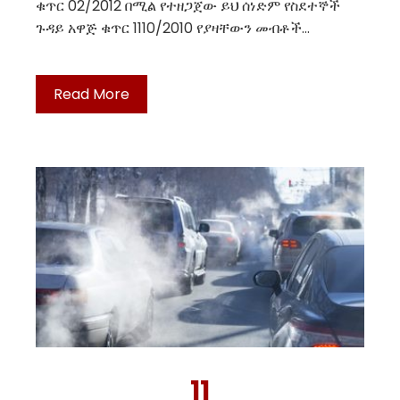
ቁጥር 02/2012 በሚል የተዘጋጀው ይህ ሰነድም የስደተኞች
ጉዳይ አዋጅ ቁጥር 1110/2010 የያዛቸውን መብቶች…
Read More
11