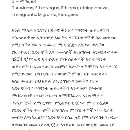
መነሻ ገፅ
,
ዜና
Asylums
,
EthioNegari
,
Ethiopia
,
ethiopianews
,
immigrants
,
Migrants
,
Refugees
አንድ ሚሊዮን ገደማ ስደተኞችን እና ጥገኝነት ጠያቂዎችን
ያስጠለለችው ኢትዮጵያ እውቅና ያገኙ ስደተኞች ስራ መቀጠር
የሚያስችላቸውን መመሪያ ማዘጋጀቷን አስታውቃለች፡፡
የኢትዮጵያ ስደተኞች እና ተመላሾች አገልግሎት እንዳስታወቀው
በ2011 ዓ/ም ወደ ኢትዮጵያ የገቡ ስደተኞች እና ጥገኝነት
ጠያቂዎች ስራ መቀጠርን ጨምሮ ሌሎች ጥቅሞችን እንዲያገኙ
የሚያደርገው ህግ በህዝብ ተወካዮች ምክር ቤት መጽደቁን
አስታውቋል፡፡ ይህ አዋጅ የተደነገገውን ዕውቅና ያገኙ
ስደተኞችንና ጥገኝነት ጠያቂዎችን እንዲሁም የተቀባይ
ማህበረሰቦችን የኑሮ ሁኔታን ለማሻሻል እና ኢኮኖሚያዊ
ተጠቃሚነት ለማረጋገጥ በሚል የተዘጋጀ ነውም ተብሏል፡፡
የስደተኞችና ተመላሾች አገልግሎትም የስደተኞችን የመስራት
መብት ለማስፈፀም “ስደተኞች በስራ ላይ የሚሰማሩበትን ሁኔታ
ለመወሰን መመሪያ አዘጋጅቶ እንደነበር አስታውቋል፡፡ መመሪያ