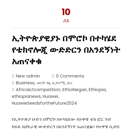
10
JUL
ኢትዮጵያዊያኑ በሞሮኮ በተካሄደ
የቴክኖሎጂ ውድድርን በአንደኝነት
አጠናቀቁ
New admin
0 Comments
Business
,
መነሻ ገፅ
,
ኢኮኖሚ
,
ዜና
Africaictcompetition
,
EthioNegari
,
Ethiopia
,
ethiopianews
,
Huawei
,
HuawieSeedsfortheFuture2024
የኢትዮጵያ ቡድን በሞሮኮ በተካሄደው የሁዋዌ ቴክ ፎር ጉድ
ክፍለ አህጉራዊ ውድድርን በአንደኝነት አጠናቋል፡፡ የሁዋዌ ሲድስ