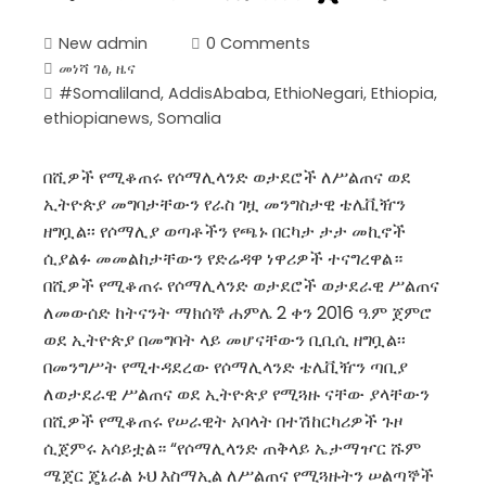
New admin
0 Comments
መነሻ ገፅ
,
ዜና
#Somaliland
,
AddisAbaba
,
EthioNegari
,
Ethiopia
,
ethiopianews
,
Somalia
በሺዎች የሚቆጠሩ የሶማሊላንድ ወታደሮች ለሥልጠና ወደ
ኢትዮጵያ መግባታቸውን የራስ ገዟ መንግስታዊ ቴሌቪዥን
ዘግቧል፡፡ የሶማሊያ ወጣቶችን የጫኑ በርካታ ታታ መኪኖች
ሲያልፉ መመልከታቸውን የድሬዳዋ ነዋሪዎች ተናግረዋል።
በሺዎች የሚቆጠሩ የሶማሊላንድ ወታደሮች ወታደራዊ ሥልጠና
ለመውሰድ ከትናንት ማክሰኞ ሐምሌ 2 ቀን 2016 ዓ.ም ጀምሮ
ወደ ኢትዮጵያ በመግባት ላይ መሆናቸውን ቢቢሲ ዘግቧል፡፡
በመንግሥት የሚተዳደረው የሶማሊላንድ ቴሌቪዥን ጣቢያ
ለወታደራዊ ሥልጠና ወደ ኢትዮጵያ የሚጓዙ ናቸው ያላቸውን
በሺዎች የሚቆጠሩ የሠራዊት አባላት በተሽከርካሪዎች ጉዞ
ሲጀምሩ አሳይቷል። “የሶማሊላንድ ጠቅላይ ኤታማዦር ሹም
ሜጀር ጄኔራል ኑህ እስማኢል ለሥልጠና የሚጓዙትን ሠልጣኞች