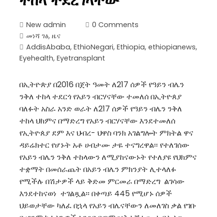
ተከላ ተደረገላቸው
New admin
0 Comments
መነሻ ገፅ
,
ዜና
AddisAbaba
,
EthioNegari
,
Ethiopia
,
ethiopianews
,
Eyehealth
,
Eyetransplant
በኢትዮጵያ በ2016 በጀት ዓመት ለ217 ሰዎች የዓይን ብሌን
ንቅለ ተከላ ተደርጎ የአይን ብርሃናቸው ተመለሰ በኢትዮጰያ
ባለፉት አስራ አንድ ወራት ለ217 ሰዎች የዓይን ብሌን ንቅለ
ተከላ ህክምና በማድረግ የአይን ብርሃናቸው እንደተመለሰ
የኢትዮጰያ ደም እና ህብረ- ህዋስ ባንክ አገልግሎት ምክትል ዋና
ዳይሬክተር የሆኑት አቶ ሀብታሙ ታዬ ተናግረዋል፡፡ የተለገሰው
የአይን ብሌን ንቅለ ተከላውን ለሚያከናውኑት የተለያዩ የህክምና
ተቋማት በመሰራጨት በአይን ብሌን ምክንያት ሊተላለፉ
የሚችሉ በሽታዎች ላይ ቅድመ ምርመራ በማድረግ ልገሳው
እንደተከናወነ ተገልጿል፡፡ በቀጣይ 445 የሚሆኑ ሰዎች
ህይወታቸው ካለፈ በኋላ የአይን ብሌናቸውን ለመለገስ ቃል የገቡ