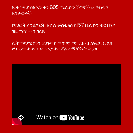
ኢትዮጵያ በአንድ ቀን 805 ሚሊዮን ችግኞች መትከሏን
አስታወቀች
የባህር ትራንስፖርት እና ሎጅስቲክስ ከ157 ቢሊዮን ብር በላይ
ገቢ ማግኘቱን ገለጸ
ኢትዮጵያዊያንን በህገወጥ መንገድ ወደ ደቡብ አፍሪካ ሲልክ
የነበረው ተጠርጣሪ በኢንተርፖል አማካኝነት ተያዘ