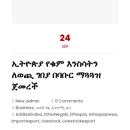
24
SEP
ኢትዮጵያ የቁም እንስሳትን
ለወጪ ገበያ በባቡር ማጓጓዝ
ጀመረች
New admin
0 Comments
Business
,
መነሻ ገፅ
,
ኢኮኖሚ
,
ዜና
AddisAbaba
,
EthioNegari
,
Ethiopia
,
ethiopianews
,
importexport
,
Livestock
,
Livestockexport