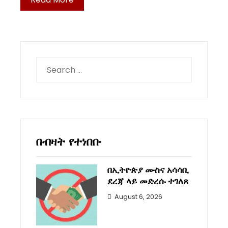
Search
for:
በብዛት የተነበቡ
በኢትዮጵያ ሙስና አሳሳቢ
ደረጃ ላይ መድረሱ ተገለጸ
August 6, 2026