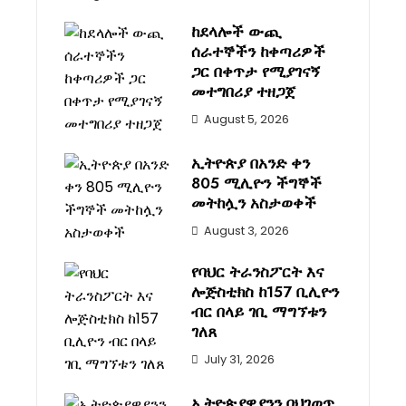
ከደላሎች ውጪ
ሰራተኞችን ከቀጣሪዎች
ጋር በቀጥታ የሚያገናኝ
መተግበሪያ ተዘጋጀ
August 5, 2026
ኢትዮጵያ በአንድ ቀን
805 ሚሊዮን ችግኞች
መትከሏን አስታወቀች
August 3, 2026
የባህር ትራንስፖርት እና
ሎጅስቲክስ ከ157 ቢሊዮን
ብር በላይ ገቢ ማግኘቱን
ገለጸ
July 31, 2026
ኢትዮጵያዊያንን በህገወጥ