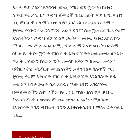
ኢትዮጵያ የቁም እንስሳት ወጪ ንግድ ወደ ጅቡቲ በባቡር
ለመጀመሪያ ጊዜ ማጓጓዝ ጀመረች ከዚህ በፊት ወደ ሀገር ዉስጥ
ገቢ ምርቶችን ለማስገባት ብቻ ያገለገል የነበረዉ የአዳማ -
ጅቡቲ የባቡር ትራንስፖርት አሁን ደግሞ ለመጀመሪያ ጊዜ የቁም
እንስሳትን ማጓጓዝ ጀምሯል። የኢትዮ-ጅቡቲ ባቡር አክሲዮን
ማኅበር ዋና ሥራ አስፈጻሚ ታከለ ኡማ እንደገለፁት በአዳማ
በኩል የኢትዮ-ጅቡቲ የባቡር ትራንስፖርትን ወደ ውጭ ሀገራት
ጥራት ያለውን የስጋ ምርት የመላክ አቅምን ከመጨመሩም
ባሻገር የትራንስፖርት መጨናነቅን ይቀንሳል። ከአዳማ ወደ
ጅቡቲ የቁም እንስሳት የባቡር ትራንስፖርት አገልግሎት ይፋ
መሆኑን ያስታወቁት ስራ አስፈፃሚው ይህን አገልግሎት
በመጀመራችን አቅማችን ከፍ ያደርገዋል ብለዋል። በባቡር
ትራንስፖርት በመጠቀም ወደ ውጭ ሀገራት የሚላከው
የእንስሳት ንግድ የህገወጥ ንግድ እንቅስቀሴንን ከማስቀረቱ ባለፈ
ጊዜ…
Read More