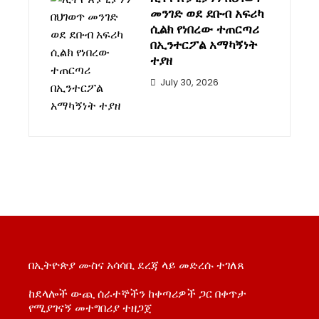
መንገድ ወደ ደቡብ አፍሪካ
ሲልክ የነበረው ተጠርጣሪ
በኢንተርፖል አማካኝነት
ተያዘ
July 30, 2026
በኢትዮጵያ ሙስና አሳሳቢ ደረጃ ላይ መድረሱ ተገለጸ
ከደላሎች ውጪ ሰራተኞችን ከቀጣሪዎች ጋር በቀጥታ
የሚያገናኝ መተግበሪያ ተዘጋጀ