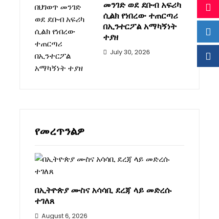
መንገድ ወደ ደቡብ አፍሪካ
ሲልክ የነበረው ተጠርጣሪ
በኢንተርፖል አማካኝነት
ተያዘ
July 30, 2026
የመረጥንልዎ
በኢትዮጵያ ሙስና አሳሳቢ ደረጃ ላይ መድረሱ
ተገለጸ
August 6, 2026