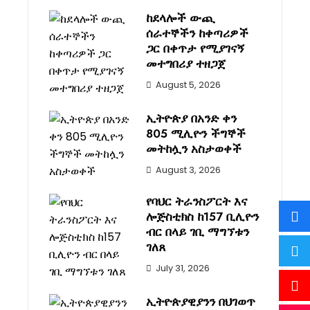
ከደላሎች ውጪ
ሰራተኞችን ከቀጣሪዎች
ጋር በቀጥታ የሚያገናኝ
መተግበሪያ ተዘጋጀ
August 5, 2026
ኢትዮጵያ በአንድ ቀን
805 ሚሊዮን ችግኞች
መትከሏን አስታወቀች
August 3, 2026
የባህር ትራንስፖርት እና
ሎጅስቲክስ ከ157 ቢሊዮን
ብር በላይ ገቢ ማግኘቱን
ገለጸ
July 31, 2026
ኢትዮጵያዊያንን በህገወጥ