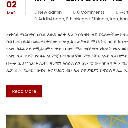
02
New admin
0 Comments
መነሻ
MAR
AddisAbaba
,
EthioNegari
,
Ethiopia
,
Iran
,
Ira
ጠቅላይ ሚኒስትር ዐቢይ እሁድ ዕለት ኢራን በኩዌት ላይ የፈጸመችውን ጥቃ
ሳባህ ጋር በስልክ መወያየታቸው ተገልጿል። ጠቅላይ ሚኒስትር ዐቢይ ከኩዌቱ
የአየር ክልል ላይ የሚፈጸም ጥቃትን በጽኑ ማውገዛቸውን የኩዌት የዜና ወኪ
የአየር ላይ ጥቃት የአጸፋ እርምጃ በመካከለኛው ምስራቅ ሀገራት ላይ በ
በመቶ ሺህ የሚሆኑ ኢትዮጵያዊን እስራኤልን ጨምሮ በመካከለኛው ምስራቅ
ኢምሬት፣ ኳታር፣ ኩዌት እና ባህሬን ብዙ ኢትዮጵያዊያን ይኖራሉ፡፡ ኢራን
Read More