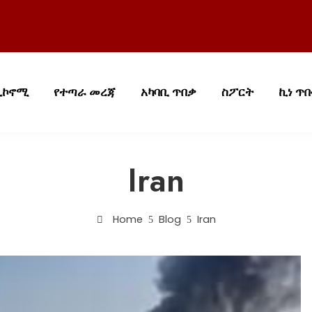
ኢኮኖሚ
የተጣራ መረጃ
አካባቢ ጥበቃ
ስፖርት
ኪነ ጥ
Iran
Home
Blog
Iran