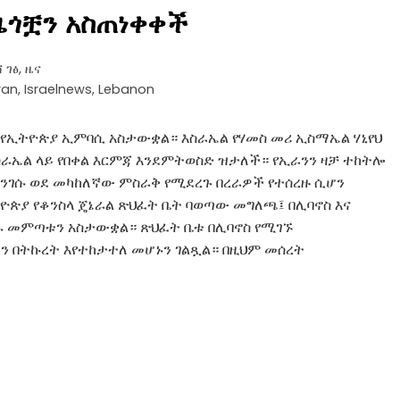
ዜጎቿን አስጠነቀቀች
 ገፅ
,
ዜና
ran
,
Israelnews
,
Lebanon
 የኢትዮጵያ ኢምባሲ አስታውቋል። እስራኤል የሃመስ መሪ ኢስማኤል ሃኒየህ
እስራኤል ላይ የበቀል እርምጃ እንደምትወስድ ዝታለች። የኢራንን ዛቻ ተከትሎ
ንገሱ ወደ መካከለኛው ምስራቅ የሚደረጉ በረራዎች የተሰረዙ ሲሆን
ጵያ የቆንስላ ጄኔራል ጽህፈት ቤት ባወጣው መግለጫ፤ በሊባኖስ እና
ከፋ መምጣቱን አስታውቋል። ጽህፈት ቤቱ በሊባኖስ የሚገኙ
ን በትኩረት እየተከታተለ መሆኑን ገልጿል። በዚህም መሰረት