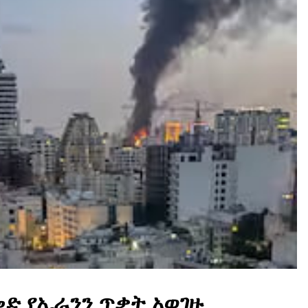
መድ የኢራንን ጥቃት አወገዙ