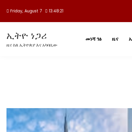
Skip
to
Friday, August 7
13:48:22
content
ኢትዮ ነጋሪ
መነሻ ገፅ
ዜና
ዜና ስለ ኢትዮጵያ እና አካባቢው