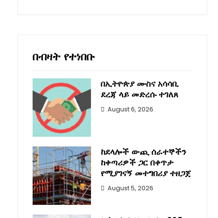
በብዛት የተነበቡ
በኢትዮጵያ ሙስና አሳሳቢ
ደረጃ ላይ መድረሱ ተገለጸ
August 6, 2026
ከደላሎች ውጪ ሰራተኞችን
ከቀጣሪዎች ጋር በቀጥታ
የሚያገናኝ መተግበሪያ ተዘጋጀ
August 5, 2026