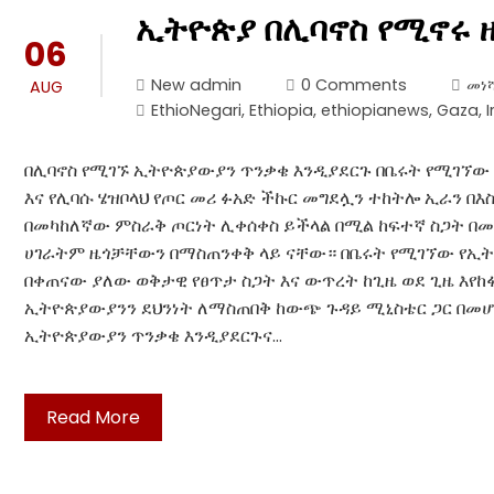
ኢትዮጵያ በሊባኖስ የሚኖሩ 
06
New admin
0 Comments
መነሻ
AUG
EthioNegari
,
Ethiopia
,
ethiopianews
,
Gaza
,
I
በሊባኖስ የሚገኙ ኢትዮጵያውያን ጥንቃቄ እንዲያደርጉ በቤሩት የሚገኘው
እና የሊባሱ ሄዝቦላህ የጦር መሪ ፉአድ ችኩር መግደሏን ተከትሎ ኢራን በ
በመካከለኛው ምስራቅ ጦርነት ሊቀሰቀስ ይችላል በሚል ከፍተኛ ስጋት በመ
ሀገራትም ዜጎቻቸውን በማስጠንቀቅ ላይ ናቸው። በቤሩት የሚገኘው የኢትዮ
በቀጠናው ያለው ወቅታዊ የፀጥታ ስጋት እና ውጥረት ከጊዜ ወደ ጊዜ እየ
ኢትዮጵያውያንን ደህንነት ለማስጠበቅ ከውጭ ጉዳይ ሚኒስቴር ጋር በመሆ
ኢትዮጵያውያን ጥንቃቄ እንዲያደርጉና…
Read More