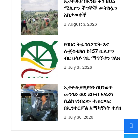
ኢትዮጵያ በአንድ ቀን 805
ሚሊዮን ችግኞች መትከሏን
አስታወቀች
August 3, 2026
የባህር ትራንስፖርት እና
ሎጅስቲክስ ከ157 ቢሊዮን
ብር በላይ ገቢ ማግኘቱን ገለጸ
July 31, 2026
ኢትዮጵያዊያንን በህገወጥ
መንገድ ወደ ደቡብ አፍሪካ
ሲልክ የነበረው ተጠርጣሪ
በኢንተርፖል አማካኝነት ተያዘ
July 30, 2026