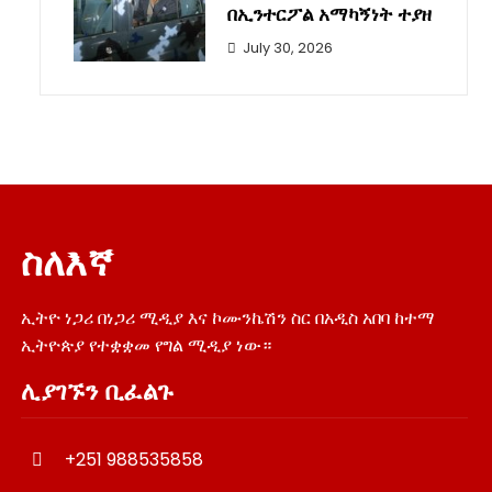
በኢንተርፖል አማካኝነት ተያዘ
July 30, 2026
ስለእኛ
ኢትዮ ነጋሪ በነጋሪ ሚዲያ እና ኮሙንኬሽን ስር በአዲስ አበባ ከተማ
ኢትዮጵያ የተቋቋመ የግል ሚዲያ ነው።
ሊያገኙን ቢፈልጉ
+251 988535858