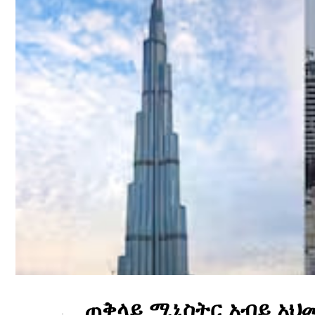
ጠቅላይ ሚኒስትር አብይ አህ