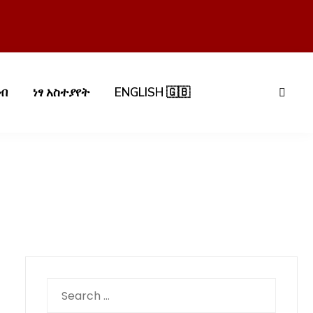
በብ
ነፃ አስተያየት
ENGLISH 🇬🇧
Search
for: