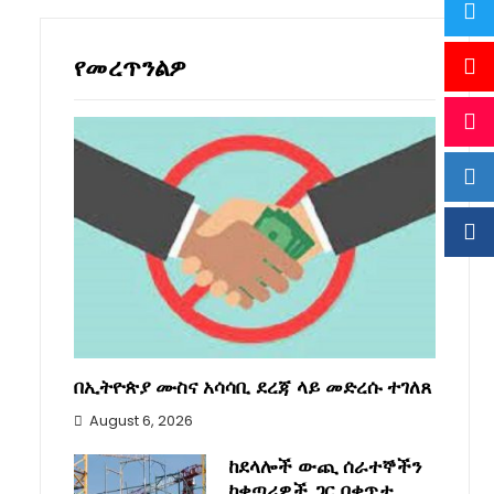
የመረጥንልዎ
በኢትዮጵያ ሙስና አሳሳቢ ደረጃ ላይ መድረሱ ተገለጸ
August 6, 2026
ከደላሎች ውጪ ሰራተኞችን
ከቀጣሪዎች ጋር በቀጥታ