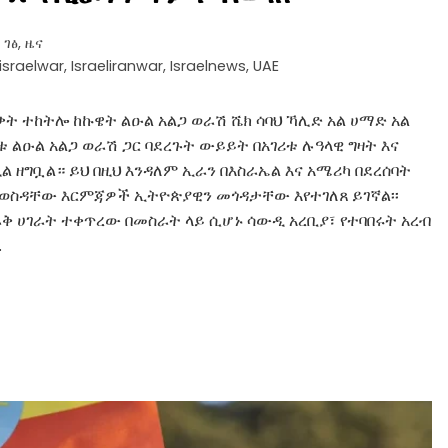
 ገፅ
,
ዜና
nisraelwar
,
Israeliranwar
,
Israelnews
,
UAE
ት ተከትሎ ከኩዌት ልዑል አልጋ ወራሽ ሼክ ሳባህ ኻሊድ አል ሀማድ አል
 ልዑል አልጋ ወራሽ ጋር ባደረጉት ውይይት በአገሪቱ ሉዓላዊ ግዛት እና
ል ዘግቧል። ይህ በዚህ እንዳለም ኢራን በእስራኤል እና አሜሪካ በደረሰባት
ምትወስዳቸው እርምጃዎች ኢትዮጵያዊን መጎዳታቸው እየተገለጸ ይገኛል፡፡
 ሀገራት ተቀጥረው በመስራት ላይ ሲሆኑ ሳውዲ አረቢያ፣ የተባበሩት አረብ
…