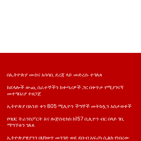
በኢትዮጵያ ሙስና አሳሳቢ ደረጃ ላይ መድረሱ ተገለጸ
ከደላሎች ውጪ ሰራተኞችን ከቀጣሪዎች ጋር በቀጥታ የሚያገናኝ
መተግበሪያ ተዘጋጀ
ኢትዮጵያ በአንድ ቀን 805 ሚሊዮን ችግኞች መትከሏን አስታወቀች
የባህር ትራንስፖርት እና ሎጅስቲክስ ከ157 ቢሊዮን ብር በላይ ገቢ
ማግኘቱን ገለጸ
ኢትዮጵያዊያንን በህገወጥ መንገድ ወደ ደቡብ አፍሪካ ሲልክ የነበረው