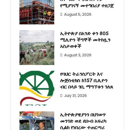
የሚያገናኝ መተግበሪያ ተዘጋጀ
August 5, 2026
ኢትዮጵያ በአንድ ቀን 805
ሚሊዮን ችግኞች መትከሏን
አስታወቀች
August 3, 2026
የባህር ትራንስፖርት እና
ሎጅስቲክስ ከ157 ቢሊዮን
ብር በላይ ገቢ ማግኘቱን ገለጸ
July 31, 2026
ኢትዮጵያዊያንን በህገወጥ
መንገድ ወደ ደቡብ አፍሪካ
ሲልክ የነበረው ተጠርጣሪ