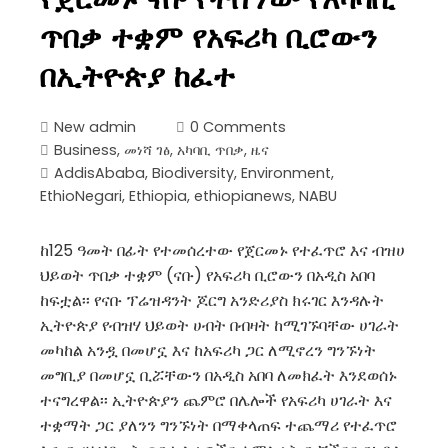
ጥበቃ ተቋም የአፍሪካ ቢሮውን
በኢትዮጵያ ከፈተ
New admin
0 Comments
Business
,
መነሻ ገፅ
,
አካባቢ ጥበቃ
,
ዜና
AddisAbaba
,
Biodiversity
,
Environment
,
EthioNegari
,
Ethiopia
,
ethiopianews
,
NABU
ከ125 ዓመት በፊት የተመሰረተው የጀርመኑ የተፈጥሮ እና ብዝሀ
ህይወት ጥበቃ ተቋም (ናቡ) የአፍሪካ ቢሮውን በአዲስ አበባ
ከፍቷል፡፡ የናቡ ፕሬዝዳንት ጆርግ አንድሪያስ ክሩገር እንዳሉት
ኢትዮጵያ የብዝሃ ህይወት ሀብት በብዛት ከሚገኙባቸው ሀገራት
መካከል አንዷ በመሆኗ እና ከአፍሪካ ጋር ለሚኖረን ግንኙነት
መግቢያ በመሆኗ ቢሯቸውን በአዲስ አበባ ለመክፈት እንደወሰኑ
ተናግረዋል፡፡ ኢትዮጵያን ጨምሮ በሌሎች የአፍሪካ ሀገራት እና
ተቋማት ጋር ያለንን ግንኙነት በማቀላጠፍ ተጨማሪ የተፈጥሮ