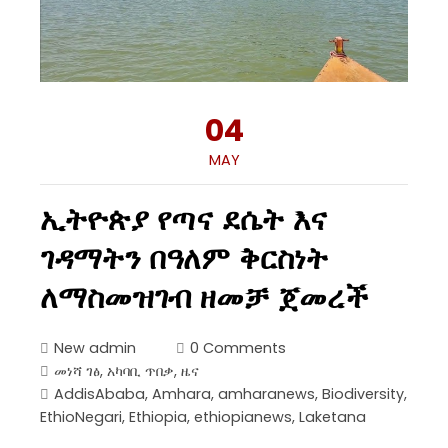
04
MAY
ኢትዮጵያ የጣና ደሴት እና
ገዳማትን በዓለም ቅርስነት
ለማስመዝገብ ዘመቻ ጀመረች
New admin
0 Comments
መነሻ ገፅ
,
አካባቢ ጥበቃ
,
ዜና
AddisAbaba
,
Amhara
,
amharanews
,
Biodiversity
,
EthioNegari
,
Ethiopia
,
ethiopianews
,
Laketana