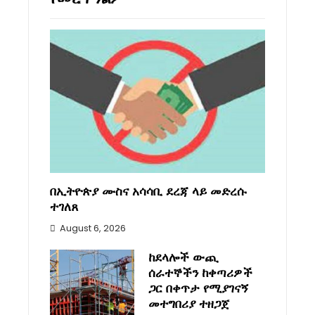
በኢትዮጵያ ሙስና አሳሳቢ ደረጃ ላይ መድረሱ
ተገለጸ
August 6, 2026
ከደላሎች ውጪ
ሰራተኞችን ከቀጣሪዎች
ጋር በቀጥታ የሚያገናኝ
መተግበሪያ ተዘጋጀ