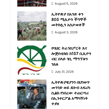
August 5, 2026
ኢትዮጵያ በአንድ ቀን
805 ሚሊዮን ችግኞች
መትከሏን አስታወቀች
August 3, 2026
የባህር ትራንስፖርት እና
ሎጅስቲክስ ከ157 ቢሊዮን
ብር በላይ ገቢ ማግኘቱን
ገለጸ
July 31, 2026
ኢትዮጵያዊያንን በህገወጥ
መንገድ ወደ ደቡብ አፍሪካ
ሲልክ የነበረው ተጠርጣሪ
በኢንተርፖል አማካኝነት
ተያዘ