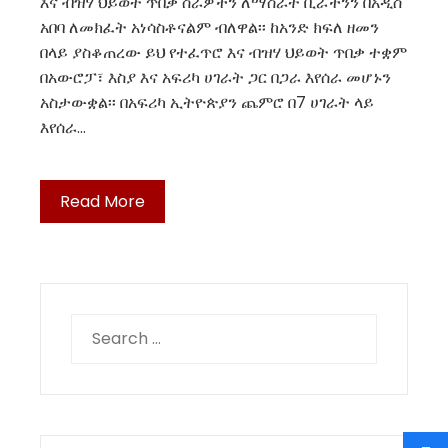
እና ብዝሃ ህይወት ጥበቃ ስራዎችን ለማስራት ቢሯችንን በአዲስ
አበባ ለመክፈት አነሳስቶናልም ብለዋል፡፡ ከአንድ ክፍለ ዘመን
በላይ ያስቆጠረው ይህ የተፈጥሮ እና ብዝሃ ህይወት ጥበቃ ተቋም
በአውሮፓ፣ እስያ እና አፍሪካ ሀገራት ጋር በጋራ እየሰራ መሆኑን
አስታውቋል፡፡ በአፍሪካ ኢትዮጵያን ጨምሮ በ7 ሀገራት ላይ
እየሰራ…
Read More
Search
for: