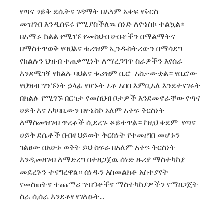
የጣና ሀይቅ ደሴትና ገዳማት በአለም አቀፍ የቅርስ
መዝገብ እንዲሰፍሩ የሚያስችለዉ ሰነድ ለዮኔስኮ ተልኳል።
በአማራ ክልል የሚገኙ የመስህብ ሀብቶችን በማልማትና
በማስተዋወቅ የባህልና ቱሪዝም ኢንዱስትሪውን በማሳደግ
የክልሉን ህዝብ ተጠቃሚነት ለማረጋገጥ ስራዎችን እየሰራ
እንደሚገኝ የክልሉ ባህልና ቱሪዝም ቢሮ አስታውቋል። የቢሮው
የህዝብ ግንኙነት ኃላፊ የሆኑት አቶ አበበ እምቢአለ እንደተናገሩት
በክልሉ የሚገኙ በርካታ የመስህብ ቦታዎች እንደመኖራቸው የጣና
ሀይቅ እና አካባቢውን በዮኔስኮ አለም አቀፍ ቅርስነት
ለማስመዝገብ ጥረቶች ሲደረጉ ቆይተዋል። ከዚህ ቀደም የጣና
ሀይቅ ደሴቶች በብዛ ህይወት ቅርስነት የተመዘገበ መሆኑን
ገልፀው በአሁኑ ወቅት ይህ ስፍራ በአለም አቀፍ ቅርስነት
እንዲመዘገብ ለማድረግ በተዘጋጀዉ ሰነድ ዙሪያ ማስተካከያ
መደረጉን ተናግረዋል። ሰነዱን አስመልክቶ አስተያየት
የመስጠትና ተጨማሪ ግብዓቶችና ማስተካከያዎችን የማዘጋጀት
ስራ ሲሰራ እንደቆየ የገለፁት…