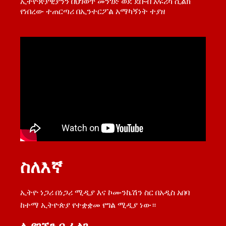
ኢትዮጵያዊያንን በህገወጥ መንገድ ወደ ደቡብ አፍሪካ ሲልክ
የነበረው ተጠርጣሪ በኢንተርፖል አማካኝነት ተያዘ
ስለእኛ
ኢትዮ ነጋሪ በነጋሪ ሚዲያ እና ኮሙንኬሽን ስር በአዲስ አበባ
ከተማ ኢትዮጵያ የተቋቋመ የግል ሚዲያ ነው።
ሊያገኙን ቢፈልጉ