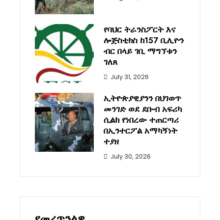
የባህር ትራንስፖርት እና
ሎጅስቲክስ ከ157 ቢሊዮን
ብር በላይ ገቢ ማግኘቱን
ገለጸ
July 31, 2026
ኢትዮጵያዊያንን በህገወጥ
መንገድ ወደ ደቡብ አፍሪካ
ሲልክ የነበረው ተጠርጣሪ
በኢንተርፖል አማካኝነት
ተያዘ
July 30, 2026
የመረጥንልዎ