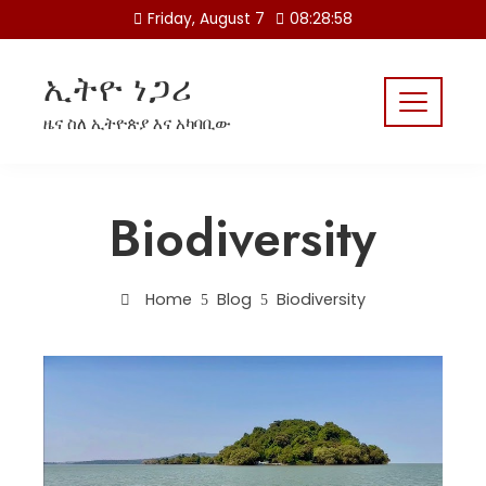
Skip
Friday, August 7
08:28:58
to
content
ኢትዮ ነጋሪ
ዜና ስለ ኢትዮጵያ እና አካባቢው
Biodiversity
Home
Blog
Biodiversity