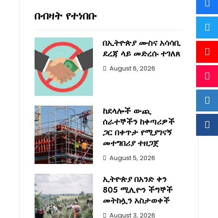
በብዛት የተነበቡ
በኢትዮጵያ ሙስና አሳሳቢ
ደረጃ ላይ መድረሱ ተገለጸ
August 6, 2026
ከደላሎች ውጪ
ሰራተኞችን ከቀጣሪዎች
ጋር በቀጥታ የሚያገናኝ
መተግበሪያ ተዘጋጀ
August 5, 2026
ኢትዮጵያ በአንድ ቀን
805 ሚሊዮን ችግኞች
መትከሏን አስታወቀች
August 3, 2026