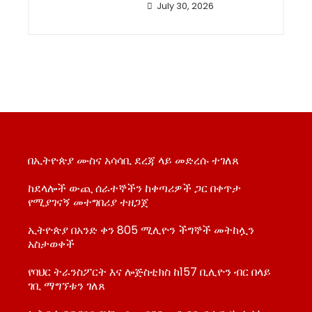
July 30, 2026
በኢትዮጵያ ሙስና አሳሳቢ ደረጃ ላይ መድረሱ ተገለጸ
ከደላሎች ውጪ ሰራተኞችን ከቀጣሪዎች ጋር በቀጥታ
የሚያገናኝ መተግበሪያ ተዘጋጀ
ኢትዮጵያ በአንድ ቀን 805 ሚሊዮን ችግኞች መትከሏን
አስታወቀች
የባህር ትራንስፖርት እና ሎጅስቲክስ ከ157 ቢሊዮን ብር በላይ
ገቢ ማግኘቱን ገለጸ