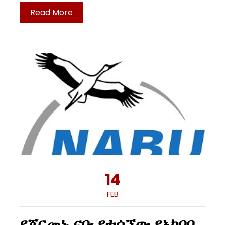
Read More
14
FEB
የጀርመኑ ናቡ የተሰኘው የአካባቢ