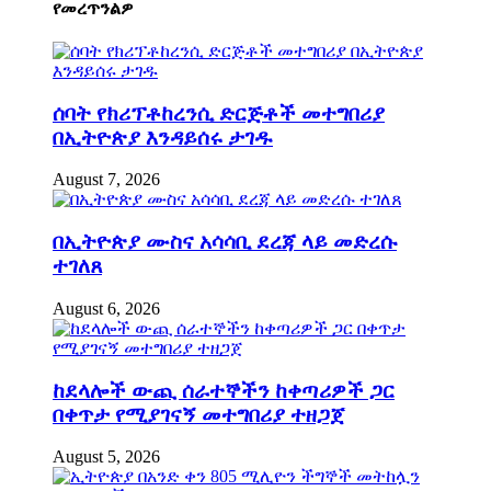
የመረጥንልዎ
ሰባት የክሪፕቶከረንሲ ድርጅቶች መተግበሪያ
በኢትዮጵያ እንዳይሰሩ ታገዱ
August 7, 2026
በኢትዮጵያ ሙስና አሳሳቢ ደረጃ ላይ መድረሱ
ተገለጸ
August 6, 2026
ከደላሎች ውጪ ሰራተኞችን ከቀጣሪዎች ጋር
በቀጥታ የሚያገናኝ መተግበሪያ ተዘጋጀ
August 5, 2026