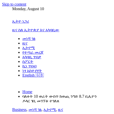
Skip to content
Monday, August 10
ኢትዮ ነጋሪ
ዜና ስለ ኢትዮጵያ እና አካባቢው
መነሻ ገፅ
ዜና
ኢኮኖሚ
የተጣራ መረጃ
አካባቢ ጥበቃ
ስፖርት
ኪነ ጥበብ
ነፃ አስተያየት
English 🇬🇧
Home
ባለፉት 10 ወራት ውስጥ ከወጪ ንግድ 8.7 ቢሊዮን
ዶላር ገቢ መገኘቱ ተገለጸ
Business
,
መነሻ ገፅ
,
ኢኮኖሚ
,
ዜና