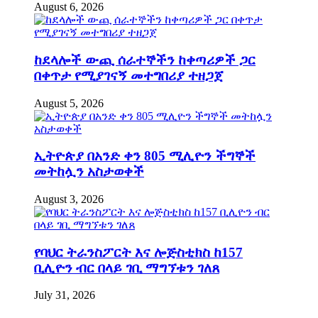
August 6, 2026
ከደላሎች ውጪ ሰራተኞችን ከቀጣሪዎች ጋር
በቀጥታ የሚያገናኝ መተግበሪያ ተዘጋጀ
August 5, 2026
ኢትዮጵያ በአንድ ቀን 805 ሚሊዮን ችግኞች
መትከሏን አስታወቀች
August 3, 2026
የባህር ትራንስፖርት እና ሎጅስቲክስ ከ157
ቢሊዮን ብር በላይ ገቢ ማግኘቱን ገለጸ
July 31, 2026