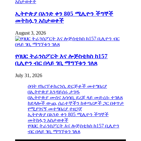
ኢትዮጵያ በአንድ ቀን 805 ሚሊዮን ችግኞች
መትከሏን አስታወቀች
August 3, 2026
የባህር ትራንስፖርት እና ሎጅስቲክስ ከ157
ቢሊዮን ብር በላይ ገቢ ማግኘቱን ገለጸ
July 31, 2026
ሰባት የክሪፕቶከረንሲ ድርጅቶች መተግበሪያ
በኢትዮጵያ እንዳይሰሩ ታገዱ
በኢትዮጵያ ሙስና አሳሳቢ ደረጃ ላይ መድረሱ ተገለጸ
ከደላሎች ውጪ ሰራተኞችን ከቀጣሪዎች ጋር በቀጥታ
የሚያገናኝ መተግበሪያ ተዘጋጀ
ኢትዮጵያ በአንድ ቀን 805 ሚሊዮን ችግኞች
መትከሏን አስታወቀች
የባህር ትራንስፖርት እና ሎጅስቲክስ ከ157 ቢሊዮን
ብር በላይ ገቢ ማግኘቱን ገለጸ