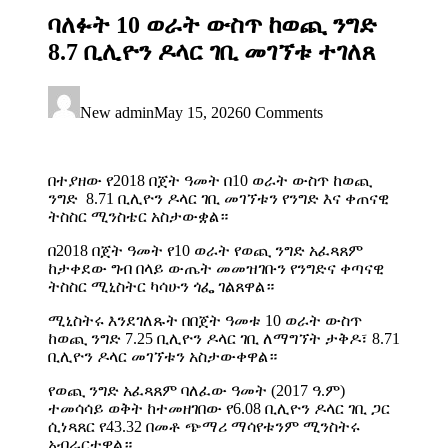
ባለፉት 10 ወራት ውስጥ ከወጪ ንግድ
8.7 ቢሊዮን ዶላር ገቢ መገኘቱ ተገለጸ
New admin
May 15, 2026
0 Comments
በተያዘው የ2018 በጀት ዓመት በ10 ወራት ውስጥ ከወጪ
ንግድ 8.71 ቢሊዮን ዶላር ገቢ መገኘቱን የንግድ እና ቀጠናዊ
ትስስር ሚንስቴር አስታውቋል።
በ2018 በጀት ዓመት የ10 ወራት የወጪ ንግድ አፈጻጸም
ከታቀደው ግብ በላይ ውጤት መመዝገቡን የንግድና ቀጣናዊ
ትስስር ሚኒስትር ካሳሁን ጎፌ ገልጸዋል።
ሚኒስትሩ እንደገለጹት በበጀት ዓመቱ 10 ወራት ውስጥ
ከወጪ ንግድ 7.25 ቢሊዮን ዶላር ገቢ ለማግኘት ታቅዶ፣ 8.71
ቢሊዮን ዶላር መገኘቱን አስታውቀዋል።
የወጪ ንግድ አፈጻጸም ባለፈው ዓመት (2017 ዓ.ም)
ተመሳሳይ ወቅት ከተመዘገበው የ6.08 ቢሊዮን ዶላር ገቢ ጋር
ሲነጻጸር የ43.32 በመቶ ጭማሪ ማሳየቱንም ሚንስትሩ
አብራርተዋል።