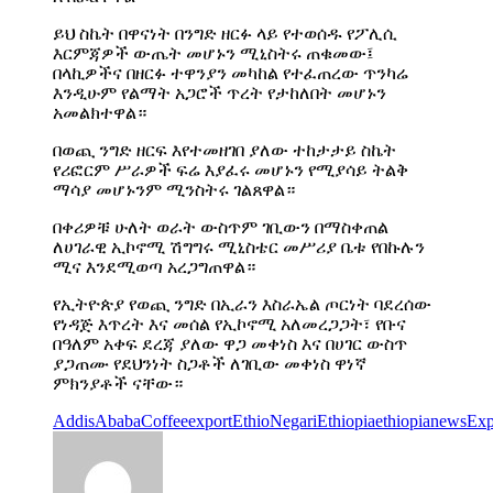
ይህ ስኬት በዋናነት በንግድ ዘርፉ ላይ የተወሰዱ የፖሊሲ
እርምጃዎች ውጤት መሆኑን ሚኒስትሩ ጠቁመው፤
በላኪዎችና በዘርፉ ተዋንያን መካከል የተፈጠረው ጥንካሬ
እንዲሁም የልማት አጋሮች ጥረት የታከለበት መሆኑን
አመልክተዋል።
በወጪ ንግድ ዘርፍ እየተመዘገበ ያለው ተከታታይ ስኬት
የሪፎርም ሥራዎች ፍሬ እያፈሩ መሆኑን የሚያሳይ ትልቅ
ማሳያ መሆኑንም ሚንስትሩ ገልጸዋል።
በቀሪዎቹ ሁለት ወራት ውስጥም ገቢውን በማስቀጠል
ለሀገራዊ ኢኮኖሚ ሽግግሩ ሚኒስቴር መሥሪያ ቤቱ የበኩሉን
ሚና እንደሚወጣ አረጋግጠዋል።
የኢትዮጵያ የወጪ ንግድ በኢራን እስራኤል ጦርነት ባደረሰው
የነዳጅ እጥረት እና መሰል የኢኮኖሚ አለመረጋጋት፣ የቡና
በዓለም አቀፍ ደረጃ ያለው ዋጋ መቀነስ እና በሀገር ውስጥ
ያጋጠሙ የደህንነት ስጋቶች ለገቢው መቀነስ ዋነኛ
ምክንያቶች ናቸው።
AddisAbaba
Coffeeexport
EthioNegari
Ethiopia
ethiopianews
Exp