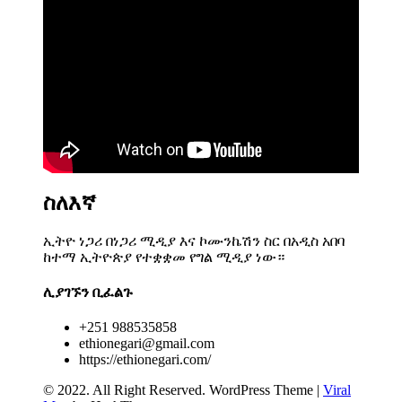
ስለእኛ
ኢትዮ ነጋሪ በነጋሪ ሚዲያ እና ኮሙንኬሽን ስር በአዲስ አበባ
ከተማ ኢትዮጵያ የተቋቋመ የግል ሚዲያ ነው።
ሊያገኙን ቢፈልጉ
+251 988535858
ethionegari@gmail.com
https://ethionegari.com/
© 2022. All Right Reserved.
WordPress Theme
|
Viral