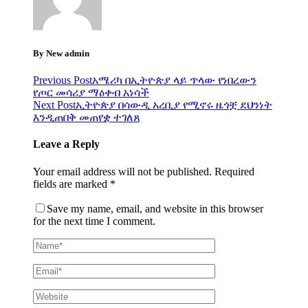
By New admin
Previous Post
አሜሪካ በኢትዮጵያ ላይ ጥላው የነበረውን
የጦር መሳሪያ ማዕቀብ አነሳች
Next Post
ኢትዮጵያ በሳውዲ አረቢያ የሚኖሩ ዜጎቿ ደህንነት
እንዲጠበቅ መጠየቋ ተገለጸ
Leave a Reply
Your email address will not be published.
Required
fields are marked
*
Save my name, email, and website in this browser
for the next time I comment.