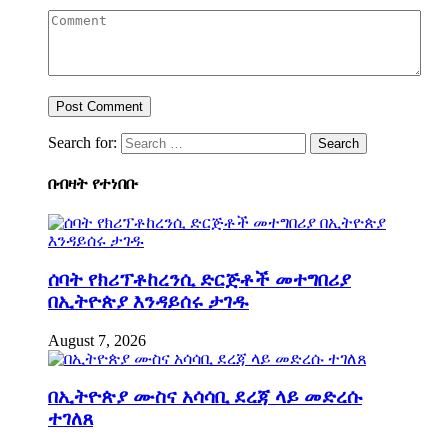
Search for:
በብዛት የተነበቡ
ሰባት የክሪፕቶከረንሲ ድርጅቶች መተግበሪያ
በኢትዮጵያ እንዳይሰሩ ታገዱ
August 7, 2026
በኢትዮጵያ ሙስና አሳሳቢ ደረጃ ላይ መድረሱ
ተገለጸ