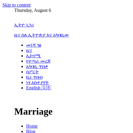
Skip to content
Thursday, August 6
ኢትዮ ነጋሪ
ዜና ስለ ኢትዮጵያ እና አካባቢው
መነሻ ገፅ
ዜና
ኢኮኖሚ
የተጣራ መረጃ
አካባቢ ጥበቃ
ስፖርት
ኪነ ጥበብ
ነፃ አስተያየት
English 🇬🇧
Marriage
Home
Blog