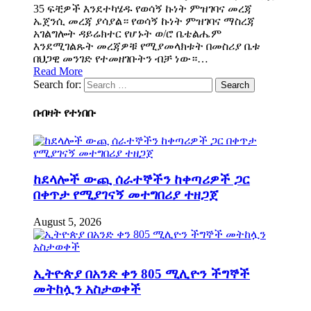
35 ፍቺዎች እንደተካሄዱ የወሳኝ ኩነት ምዝገባና መረጃ
ኤጀንሲ መረጃ ያሳያል። የወሳኝ ኩነት ምዝገባና ማስረጃ
አገልግሎት ዳይሬክተር የሆኑት ወ/ሮ ቤቴልሔም
እንደሚገልጹት መረጃዎቹ የሚያመላክቱት በመስሪያ ቤቱ
በህጋዊ መንገድ የተመዘገቡትን ብቻ ነው።…
Read More
Search for:
በብዛት የተነበቡ
ከደላሎች ውጪ ሰራተኞችን ከቀጣሪዎች ጋር
በቀጥታ የሚያገናኝ መተግበሪያ ተዘጋጀ
August 5, 2026
ኢትዮጵያ በአንድ ቀን 805 ሚሊዮን ችግኞች
መትከሏን አስታወቀች