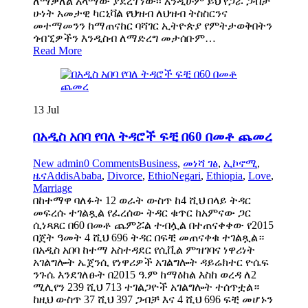
ለማቃለል አላማው ያደረገ ነው፡፡ እንዲሁም ይህ የጋራ ጋብቻ
ሁነት አመታዊ ካርኒቫል የህዝብ ለህዝብ ትስስርንና
መተማመንን ከማጠናከር ባሻገር ኢትዮጵያ የምትታወቅበትን
ጎብኚዎችን እንዲስብ ለማድረግ መታሰቡም…
Read More
13
Jul
በአዲስ አበባ የባለ ትዳሮች ፍቺ በ60 በመቶ ጨመረ
New admin
0 Comments
Business
,
መነሻ ገፅ
,
ኢኮኖሚ
,
ዜና
AddisAbaba
,
Divorce
,
EthioNegari
,
Ethiopia
,
Love
,
Marriage
በከተማዋ ባለፉት 12 ወራት ውስጥ ከ4 ሺህ በላይ ትዳር
መፍረሱ ተገልጿል የፈረሰው ትዳር ቁጥር ከአምናው ጋር
ሲነጻጸር በ60 በመቶ ጨምሯል ተብሏል በተጠናቀቀው የ2015
በጀት ዓመት 4 ሺህ 696 ትዳር በፍቺ መጠናቀቁ ተገልጿል።
በአዲስ አበባ ከተማ አስተዳደር የሲቪል ምዝገባና ነዋሪነት
አገልግሎት ኤጀንሲ የነዋሪዎች አገልግሎት ዳይሬክተር ዮሴፍ
ንጉሴ እንደገለፁት በ2015 ዓ.ም ከማዕከል እስከ ወረዳ ለ2
ሚሊየን 239 ሺህ 713 ተገልጋዮች አገልግሎት ተሰጥቷል።
ከዚህ ውስጥ 37 ሺህ 397 ጋብቻ እና 4 ሺህ 696 ፍቺ መሆኑን