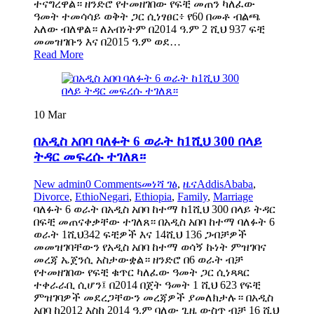
ተናግረዋል። ዘንድሮ የተመዘገበው የፍቺ መጠን ካለፈው
ዓመት ተመሳሳይ ወቅት ጋር ሲነፃፀር፥ የ60 በመቶ ብልጫ
አለው ብለዋል። ለአብነትም በ2014 ዓ.ም 2 ሺህ 937 ፍቺ
መመዝገቡን እና በ2015 ዓ.ም ወደ…
Read More
10
Mar
በአዲስ አበባ ባለፉት 6 ወራት ከ1ሺህ 300 በላይ
ትዳር መፍረሱ ተገለጸ።
New admin
0 Comments
መነሻ ገፅ
,
ዜና
AddisAbaba
,
Divorce
,
EthioNegari
,
Ethiopia
,
Family
,
Marriage
ባለፉት 6 ወራት በአዲስ አበባ ከተማ ከ1ሺህ 300 በላይ ትዳር
በፍቺ መጠናቀቃቸው ተገለጸ። በአዲስ አበባ ከተማ ባለፉት 6
ወራት 1ሺህ342 ፍቺዎች እና 14ሺህ 136 ጋብቻዎች
መመዝገባቸውን የአዲስ አበባ ከተማ ወሳኝ ኩነት ምዝገባና
መረጃ ኤጀንሲ አስታውቋል። ዘንድሮ በ6 ወራት ብቻ
የተመዘገበው የፍቺ ቁጥር ካለፈው ዓመት ጋር ሲነጻጻር
ተቀራራቢ ሲሆን፤ በ2014 በጀት ዓመት 1 ሺህ 623 የፍቺ
ምዝገባዎች መደረጋቸውን መረጃዎች ያመለክታሉ። በአዲስ
አበባ ከ2012 እስከ 2014 ዓ.ም ባለው ጊዜ ውስጥ ብቻ 16 ሺህ