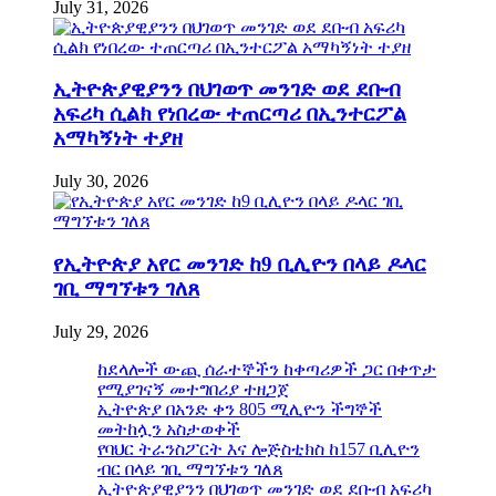
July 31, 2026
ኢትዮጵያዊያንን በህገወጥ መንገድ ወደ ደቡብ
አፍሪካ ሲልክ የነበረው ተጠርጣሪ በኢንተርፖል
አማካኝነት ተያዘ
July 30, 2026
የኢትዮጵያ አየር መንገድ ከ9 ቢሊዮን በላይ ዶላር
ገቢ ማግኘቱን ገለጸ
July 29, 2026
ከደላሎች ውጪ ሰራተኞችን ከቀጣሪዎች ጋር በቀጥታ
የሚያገናኝ መተግበሪያ ተዘጋጀ
ኢትዮጵያ በአንድ ቀን 805 ሚሊዮን ችግኞች
መትከሏን አስታወቀች
የባህር ትራንስፖርት እና ሎጅስቲክስ ከ157 ቢሊዮን
ብር በላይ ገቢ ማግኘቱን ገለጸ
ኢትዮጵያዊያንን በህገወጥ መንገድ ወደ ደቡብ አፍሪካ