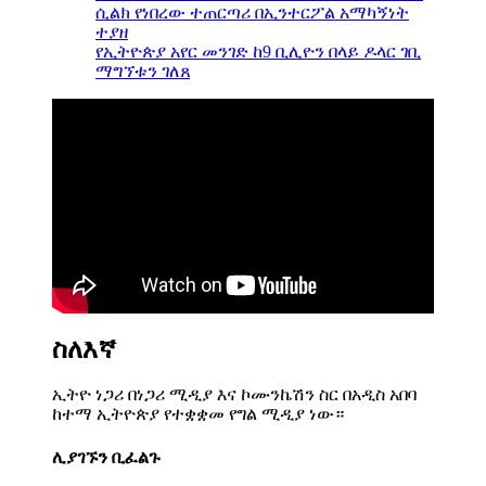
ሲልክ የነበረው ተጠርጣሪ በኢንተርፖል አማካኝነት
ተያዘ
የኢትዮጵያ አየር መንገድ ከ9 ቢሊዮን በላይ ዶላር ገቢ
ማግኘቱን ገለጸ
ስለእኛ
ኢትዮ ነጋሪ በነጋሪ ሚዲያ እና ኮሙንኬሽን ስር በአዲስ አበባ
ከተማ ኢትዮጵያ የተቋቋመ የግል ሚዲያ ነው።
ሊያገኙን ቢፈልጉ