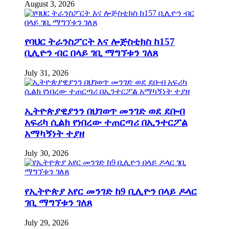
August 3, 2026
የባህር ትራንስፖርት እና ሎጅስቲክስ ከ157
ቢሊዮን ብር በላይ ገቢ ማግኘቱን ገለጸ
July 31, 2026
ኢትዮጵያዊያንን በህገወጥ መንገድ ወደ ደቡብ
አፍሪካ ሲልክ የነበረው ተጠርጣሪ በኢንተርፖል
አማካኝነት ተያዘ
July 30, 2026
የኢትዮጵያ አየር መንገድ ከ9 ቢሊዮን በላይ ዶላር
ገቢ ማግኘቱን ገለጸ
July 29, 2026