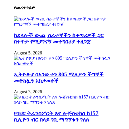
የመረጥንልዎ
ከደላሎች ውጪ ሰራተኞችን ከቀጣሪዎች ጋር
በቀጥታ የሚያገናኝ መተግበሪያ ተዘጋጀ
August 5, 2026
ኢትዮጵያ በአንድ ቀን 805 ሚሊዮን ችግኞች
መትከሏን አስታወቀች
August 3, 2026
የባህር ትራንስፖርት እና ሎጅስቲክስ ከ157
ቢሊዮን ብር በላይ ገቢ ማግኘቱን ገለጸ