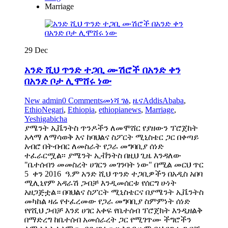
Marriage
29
Dec
አንድ ሺህ ጥንድ ተጋቢ ሙሽሮች በአንድ ቀን
በአንድ ቦታ ሊሞሸሩ ነው
New admin
0 Comments
መነሻ ገፅ
,
ዜና
AddisAbaba
,
EthioNegari
,
Ethiopia
,
ethiopianews
,
Marriage
,
Yeshigabicha
ያሜንት ኢቬንትስ ጥንዶችን ለመሞሸር የያዘውን ፕሮጀከት
አላማ ለማሳወቅ እና ከባህልና ስፖርት ሚኒስቴር ጋር በቀጣይ
አብሮ በትብብር ለመስራት የጋራ መግባቢያ ሰነድ
ተፈራርሟል፡፡ ያሜንት ኢቭንትስ በዚህ ጊዜ እንዳለው
"ቤተሰብን መመስረት ሀገርን መገንባት ነው" በሚል መርህ ጥር
5 ቀን 2016 ዓ.ም አንድ ሺህ ጥንድ ተጋቢዎችን በአዲስ አበባ
ሚሊኒየም አዳራሽ ጋብቻ እንዲመሰርቱ የሰርግ ሁነት
አዘጋጅቷል። በባህልና ስፖርት ሚኒስቴርና በያሜንት ኢቬንትስ
መካከል ዛሬ የተፈረመው የጋራ መግባቢያ ስምምነት ሰነድ
የየሺህ ጋብቻ እንደ ሀገር አቀፍ የቤተሰብ ፕሮጀክት እንዲዘልቅ
በማድረግ ከቤተሰብ አመሰራረት ጋር የሚገጥሙ ችግሮችን