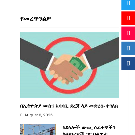
የመረጥንልዎ
በኢትዮጵያ ሙስና አሳሳቢ ደረጃ ላይ መድረሱ ተገለጸ
August 6, 2026
ከደላሎች ውጪ ሰራተኞችን
ከቀጣሪዎች ጋር በቀጥታ