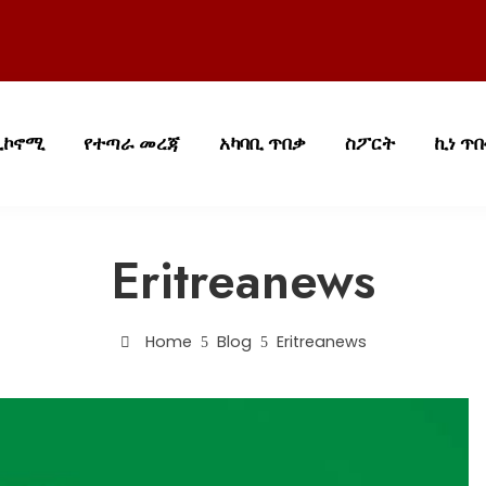
ኢኮኖሚ
የተጣራ መረጃ
አካባቢ ጥበቃ
ስፖርት
ኪነ ጥ
Eritreanews
Home
Blog
Eritreanews