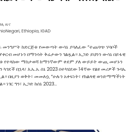
ገፅ
,
ዜና
hioNegari
,
Ethiopia
,
IGAD
ርትራ መንግሥት ከድርጅቱ የመውጣት ውሳኔ ያሳለፈው “ተጨባጭ ሃሳቦች
ቀርብ መሆኑን በማንሳት ቅሬታውን ገልጿል። ኢጋድ ይህንን ውሳኔ በይፋዊ
ርጅቱ የተላከው ማስታወሻ ከማንኛውም ቀደም ያለ ውይይት ውጪ መሆኑን
ገደች በኋላ፣ እ.ኤ.አ. ሰኔ 2023 በተካሄደው 14ኛው የልዩ መሪዎች ጉባኤ
ብሏል። በዚያን ወቅት፣ መመለሷ “ሁሉን አቀፍነት፣ የክልላዊ ወንድማማችነት
 ነገር ግን፣ ኢጋድ ከሰኔ 2023…