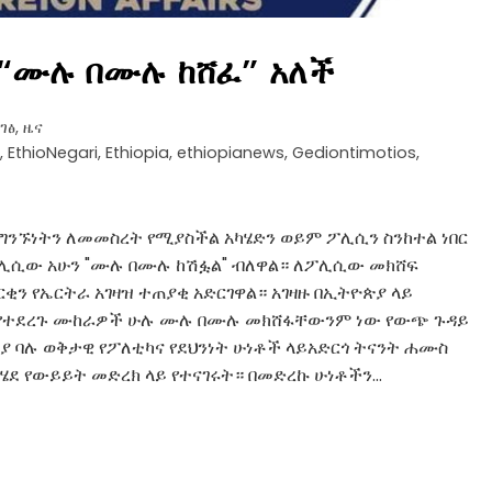
“ሙሉ በሙሉ ከሸፈ” አለች
ገፅ
,
ዜና
,
EthioNegari
,
Ethiopia
,
ethiopianews
,
Gediontimotios
,
 ግንኙነትን ለመመስረት የሚያስችል አካሄድን ወይም ፖሊሲን ስንከተል ነበር
ፖሊሲው አሁን "ሙሉ በሙሉ ከሽፏል" ብለዋል። ለፖሊሲው መክሸፍ
ን የኤርትራ አገዛዝ ተጠያቂ አድርገዋል። አገዛዙ በኢትዮጵያ ላይ
ረት የተደረጉ ሙከራዎች ሁሉ ሙሉ በሙሉ መክሸፋቸውንም ነው የውጭ ጉዳይ
ያ ባሉ ወቅታዊ የፖለቲካና የደህንነት ሁነቶች ላይአድርጎ ትናንት ሐሙስ
በተካሄደ የውይይት መድረክ ላይ የተናገሩት። በመድረኩ ሁነቶችን…