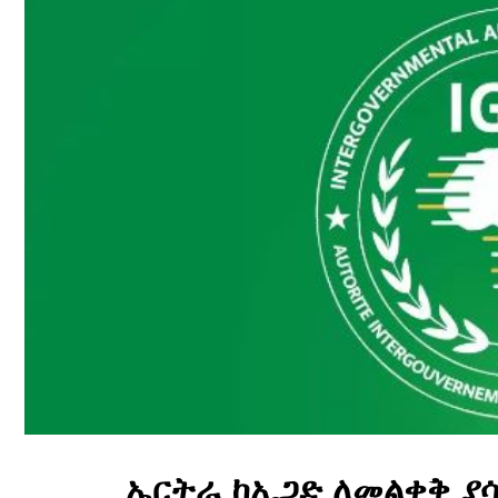
ኤርትራ ከኢጋድ ለመልቀቅ ያ