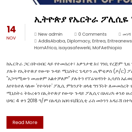
ኢትዮጵያ የኤርትራ ፖሊሲዬ 
14
New admin
0 Comments
መነሻ 
NOV
AddisAbaba
,
Diplomacy
,
Eritrea
,
Eritreanews
HornAfrica
,
isayasafewerki
,
MoFAethiopia
ከኤርትራ ጋር በትብብር ላይ የተመሰረተ፣ አዎንታዊ እና ገንቢ የረጅም ጊዜ
ያሉት የኢትዮጵያ የውጭ ጉዳይ ሚኒስትር ጌዲዮን ጢሞቲዎስ (ዶ/ር) 
"አጋጣሚውን መጠቀም አልተቻለም" ያሉትን የፕሬዝዳንት ኢሳያስ አፈወርቂ
እየተከተለ ባለው 'የተሳሳተ' ፖሊሲ ምክንያት ዘላቂ ግንኙነት ለመመስ
ሚኒስትሩ ትኩረቱን በኢትዮጵያ የውጭ ጉዳይ ፖሊሲና በአፍሪካ ቀንድ ዙሪ
ህዳር 4 ቀን 2018 ዓ/ም በአዲስ አበባ ዩኒቨርሲቲ ራስ መኮንን አዳራሽ 
Read More