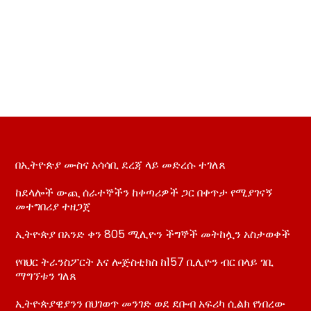
በኢትዮጵያ ሙስና አሳሳቢ ደረጃ ላይ መድረሱ ተገለጸ
ከደላሎች ውጪ ሰራተኞችን ከቀጣሪዎች ጋር በቀጥታ የሚያገናኝ
መተግበሪያ ተዘጋጀ
ኢትዮጵያ በአንድ ቀን 805 ሚሊዮን ችግኞች መትከሏን አስታወቀች
የባህር ትራንስፖርት እና ሎጅስቲክስ ከ157 ቢሊዮን ብር በላይ ገቢ
ማግኘቱን ገለጸ
ኢትዮጵያዊያንን በህገወጥ መንገድ ወደ ደቡብ አፍሪካ ሲልክ የነበረው