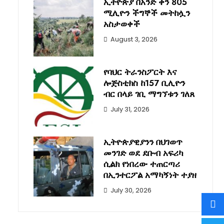
ኢትዮጵያ በአንድ ቀን 805
ሚሊዮን ችግኞች መትከሏን
አስታወቀች
August 3, 2026
የባህር ትራንስፖርት እና
ሎጅስቲክስ ከ157 ቢሊዮን
ብር በላይ ገቢ ማግኘቱን ገለጸ
July 31, 2026
ኢትዮጵያዊያንን በህገወጥ
መንገድ ወደ ደቡብ አፍሪካ
ሲልክ የነበረው ተጠርጣሪ
በኢንተርፖል አማካኝነት ተያዘ
July 30, 2026