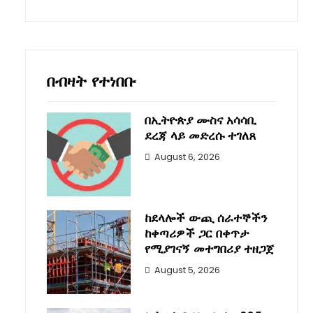
በብዛት የተነበቡ
በኢትዮጵያ ሙስና አሳሳቢ
ደረጃ ላይ መድረሱ ተገለጸ
August 6, 2026
ከደላሎች ውጪ ሰራተኞችን
ከቀጣሪዎች ጋር በቀጥታ
የሚያገናኝ መተግበሪያ ተዘጋጀ
August 5, 2026