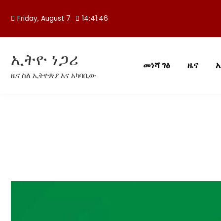
Skip
to
Friday, August 7
14:41:47
content
ኢትዮ ነጋሪ
መነሻ ገፅ
ዜና
ዜና ስለ ኢትዮጵያ እና አካባቢው