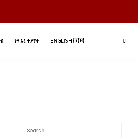
በብ
ነፃ አስተያየት
ENGLISH 🇬🇧
Search
for: