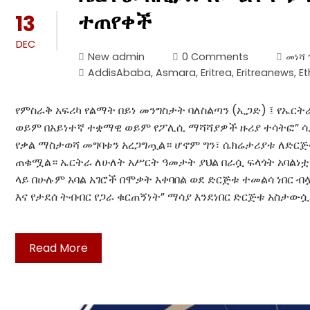
ተጠየቀች
13
DEC
New admin
0 Comments
መነሻ 
AddisAbaba
,
Asmara
,
Eritrea
,
Eritreanews
,
Et
የምስራቅ አፍሪካ የልማት በይነ መንግስታት ባለስልጣን (ኢጋድ) ፤ የኤ
ወይም በአይነተኛ ተቋማዊ ወይም የፖሊሲ ማሻሻያዎች ዙሪያ ተሳትፎ” ሳያ
የቃል ማስታወሻ መግባቱን አረጋግጧል። ሆኖም ግን፣ ሴክሬታሪያቱ ለድ
ጠቁሟል። ኤርትራ ለሁለት አሥርት ዓመታት ያህል በራሷ ፍላጎት አባልነቷን ካ
ላይ በሁሉም አባል አገሮች በሞቃት አቀባበል ወደ ድርጅቱ ተመልሳ ነበር 
እና የታደሰ ትብብር የጋራ ቁርጠኝነት” ማሳያ እንደነበር ድርጅቱ አስታውሷል።
Read More