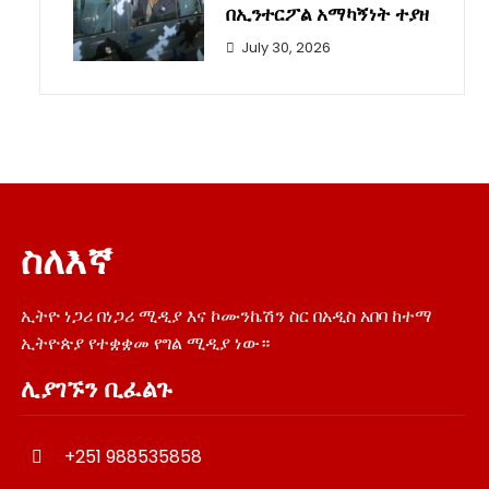
በኢንተርፖል አማካኝነት ተያዘ
July 30, 2026
ስለእኛ
ኢትዮ ነጋሪ በነጋሪ ሚዲያ እና ኮሙንኬሽን ስር በአዲስ አበባ ከተማ
ኢትዮጵያ የተቋቋመ የግል ሚዲያ ነው።
ሊያገኙን ቢፈልጉ
+251 988535858