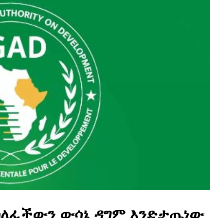
ሳለፈችውን ውሳኔ ዳግም እንድታጤነው