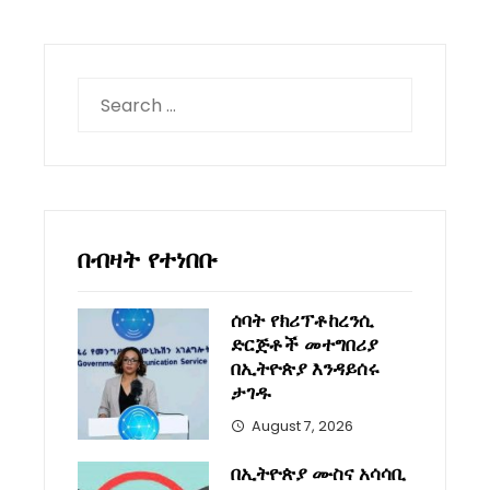
Search
for:
በብዛት የተነበቡ
ሰባት የክሪፕቶከረንሲ
ድርጅቶች መተግበሪያ
በኢትዮጵያ እንዳይሰሩ
ታገዱ
August 7, 2026
በኢትዮጵያ ሙስና አሳሳቢ