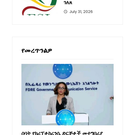
ገለጸ
July 31, 2026
የመረጥንልዎ
ሰባት የክሪፕቶከረንሲ ድርጅቶች መተግበሪያ