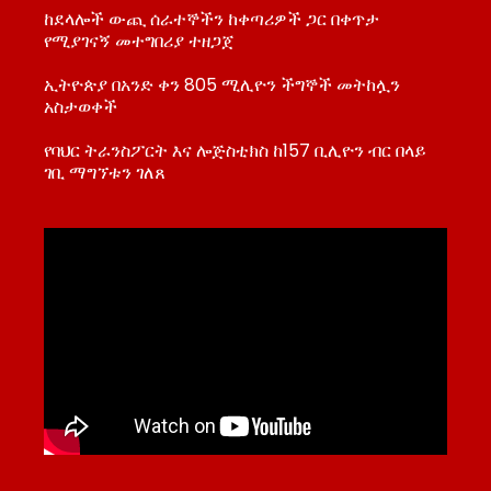
ከደላሎች ውጪ ሰራተኞችን ከቀጣሪዎች ጋር በቀጥታ
የሚያገናኝ መተግበሪያ ተዘጋጀ
ኢትዮጵያ በአንድ ቀን 805 ሚሊዮን ችግኞች መትከሏን
አስታወቀች
የባህር ትራንስፖርት እና ሎጅስቲክስ ከ157 ቢሊዮን ብር በላይ
ገቢ ማግኘቱን ገለጸ