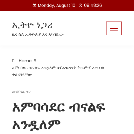
Skip
Monday, August 10
09:48:27
to
content
ኢትዮ ነጋሪ
ዜና ስለ ኢትዮጵያ እና አካባቢው
Home
አምባሳደር ብናልፍ አንዷለም በፕሬዝዳንት ትራምፕ አቀባበል
ተደረገላቸው
መነሻ ገፅ
,
ዜና
አምባሳደር ብናልፍ
አንዷለም