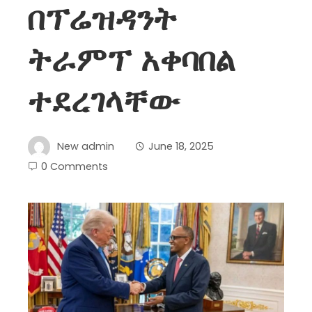
በፕሬዝዳንት
ትራምፕ አቀባበል
ተደረገላቸው
New admin
June 18, 2025
0 Comments