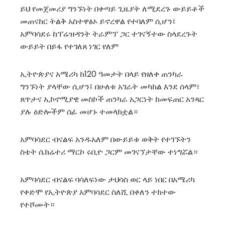
ይህ የመጀመሪያ ግንኙነት በቀጣይ ጊዜያት ለሚደረጉ ውይይቶች
መጠናከር ትልቅ አስተዋፅኦ ይኖረዋል የተባለም ሲሆን፤
አምባሳደሩ ከፕሬዝዳንት ትራምፕ ጋር ተገናኝተው ስላደረጉት
ውይይት በይፋ የተገለጸ ነገር የለም
ኢትዮጵያና አሜሪካ ከ120 ዓመታት በላይ የዘለቀ ጠንካራ
ግንኙነት ያላቸው ሲሆን፤ በሁለቱ አገራት መካከል እንደ ሰላም፣
ጸጥታና ኢኮኖሚያዊ መስኮች ጠንካራ አጋርነት ከመፍጠር አንጻር
ያሉ ዕድሎችም ሰፊ መሆኑ ተመላክቷል።
አምባሳደር ብናልፍ አንዱአለም በውይይቱ ወቅት የተገኙትን
ስቴት ሴክሬተሪ ማርኮ ሩቢዮ ጋርም መገናኘታቸው ተነግሯል።
አምባሳደር ብናልፍ ባሳለፍነው ታህሳስ ወር ላይ ነበር በአሜሪካ
የቀድሞ የኢትዮጵያ አምባሳደር ስለሺ በቀለን ተክተው
የተሾሙት።