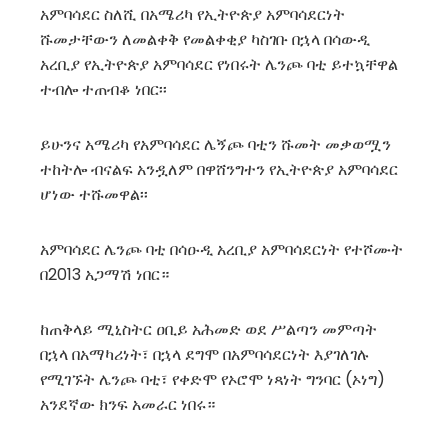
አምባሳደር ስለሺ በአሜሪካ የኢትዮጵያ አምባሳደርነት
ሹመታቸውን ለመልቀቅ የመልቀቂያ ካስገቡ በኋላ በሳውዲ
አረቢያ የኢትዮጵያ አምባሳደር የነበሩት ሌንጮ ባቲ ይተኳቸዋል
ተብሎ ተጠብቆ ነበር፡፡
ይሁንና አሜሪካ የአምባሳደር ሌኝጮ ባቲን ሹመት መቃወሟን
ተከትሎ ብናልፍ አንዷለም በዋሸንግተን የኢትዮጵያ አምባሳደር
ሆነው ተሹመዋል፡፡
አምባሳደር ሌንጮ ባቲ በሳዑዲ አረቢያ አምባሳደርነት የተሾሙት
በ2013 አጋማሽ ነበር።
ከጠቅላይ ሚኒስትር ዐቢይ አሕመድ ወደ ሥልጣን መምጣት
በኋላ በአማካሪነት፣ በኋላ ደግሞ በአምባሳደርነት እያገለገሉ
የሚገኙት ሌንጮ ባቲ፣ የቀድሞ የኦሮሞ ነጻነት ግንባር (ኦነግ)
አንደኛው ክንፍ አመራር ነበሩ።