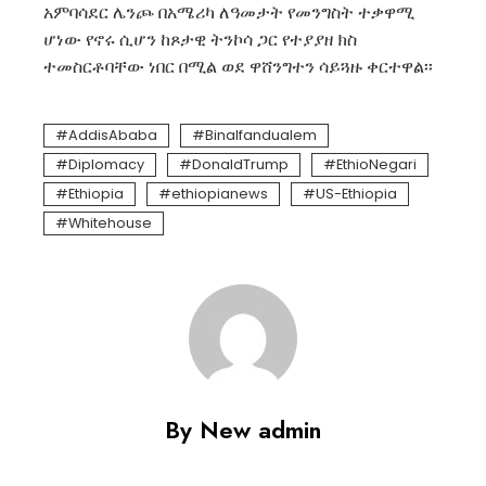
አምባሳደር ሌንጮ በአሜሪካ ለዓመታት የመንግስት ተቃዋሚ
ሆነው የኖሩ ሲሆን ከጾታዊ ትንኮሳ ጋር የተያያዘ ክስ
ተመስርቶባቸው ነበር በሚል ወደ ዋሸንግተን ሳይጓዙ ቀርተዋል፡፡
AddisAbaba
Binalfandualem
Diplomacy
DonaldTrump
EthioNegari
Ethiopia
ethiopianews
US-Ethiopia
Whitehouse
By New admin