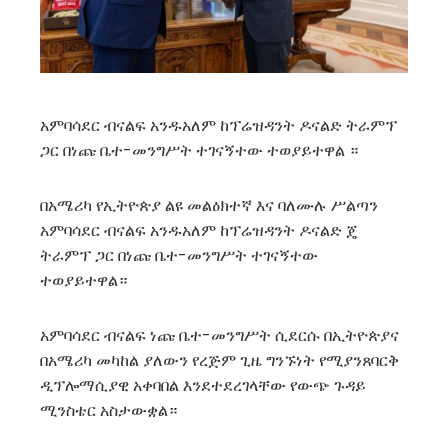
አምባሳደር ብናልፍ አንዱአለም ከፕሬዝዳንት ዶናልድ ትራምፕ
ጋር በነጩ ቤተ-መንግሥት ተገናኝተው ተወያይተዋል ።
በአሜሪካ የኢትዮጵያ ልዩ መልዕክተኛ እና ባለሙሉ ሥልጣን
አምባሳደር ብናልፍ አንዱአለም ከፕሬዝዳንት ዶናልድ ጄ
ትራምፕ ጋር በነጩ ቤተ-መንግሥት ተገናኝተው
ተወያይተዋል።
አምባሳደር ብናልፍ ነጩ ቤተ-መንግሥት ሲደርሱ በኢትዮጵያና
በአሜሪካ መካከል ያለውን የረጅም ጊዜ ግንኙነት የሚያንጸባርቅ
ዲፕሎማሲያዊ አቀባበል እንደተደረገላቸው የውጭ ጉዳይ
ሚንስቴር አስታውቋል።