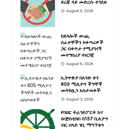
ደረጃ ላይ መድረሱ ተገለጸ
August 6, 2026
ከደላሎች ውጪ
ሰራተኞችን ከቀጣሪዎች
ጋር በቀጥታ የሚያገናኝ
መተግበሪያ ተዘጋጀ
August 5, 2026
ኢትዮጵያ በአንድ ቀን
805 ሚሊዮን ችግኞች
መትከሏን አስታወቀች
August 3, 2026
የባህር ትራንስፖርት እና
ሎጅስቲክስ ከ157 ቢሊዮን
ብር በላይ ገቢ ማግኘቱን