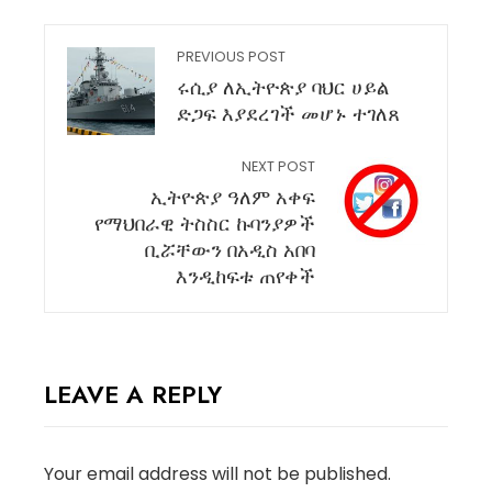
PREVIOUS POST
ሩሲያ ለኢትዮጵያ ባህር ሀይል
ድጋፍ እያደረገች መሆኑ ተገለጸ
NEXT POST
ኢትዮጵያ ዓለም አቀፍ
የማህበራዊ ትስስር ኩባንያዎች
ቢሯቸውን በአዲስ አበባ
እንዲከፍቱ ጠየቀች
LEAVE A REPLY
Your email address will not be published.