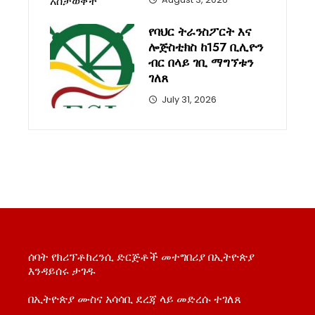
የባህር ትራንስፖርት እና
ሎጅስቲክስ ከ157 ቢሊዮን
ብር በላይ ገቢ ማግኘቱን
ገለጸ
July 31, 2026
ሰባት የክሪፕቶከረንሲ ድርጅቶች መተግበሪያ በኢትዮጵያ
እንዳይሰሩ ታገዱ
በኢትዮጵያ ሙስና አሳሳቢ ደረጃ ላይ መድረሱ ተገለጸ