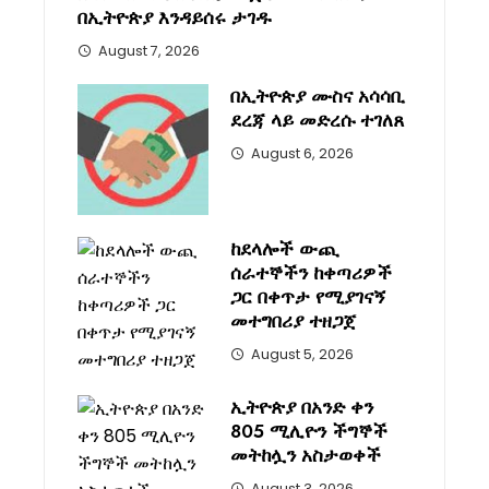
በኢትዮጵያ እንዳይሰሩ ታገዱ
August 7, 2026
በኢትዮጵያ ሙስና አሳሳቢ
ደረጃ ላይ መድረሱ ተገለጸ
August 6, 2026
ከደላሎች ውጪ
ሰራተኞችን ከቀጣሪዎች
ጋር በቀጥታ የሚያገናኝ
መተግበሪያ ተዘጋጀ
August 5, 2026
ኢትዮጵያ በአንድ ቀን
805 ሚሊዮን ችግኞች
መትከሏን አስታወቀች
August 3, 2026