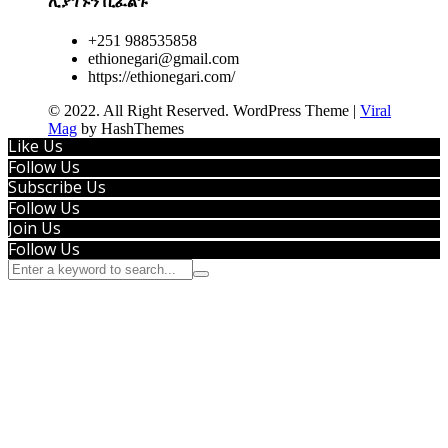
ሊያገኙን ቢፈልጉ
+251 988535858
ethionegari@gmail.com
https://ethionegari.com/
© 2022. All Right Reserved.
WordPress Theme
|
Viral
Mag
by HashThemes
Like Us
Follow Us
Subscribe Us
Follow Us
Join Us
Follow Us