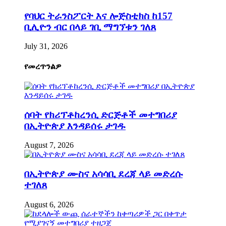
የባህር ትራንስፖርት እና ሎጅስቲክስ ከ157
ቢሊዮን ብር በላይ ገቢ ማግኘቱን ገለጸ
July 31, 2026
የመረጥንልዎ
ሰባት የክሪፕቶከረንሲ ድርጅቶች መተግበሪያ
በኢትዮጵያ እንዳይሰሩ ታገዱ
August 7, 2026
በኢትዮጵያ ሙስና አሳሳቢ ደረጃ ላይ መድረሱ
ተገለጸ
August 6, 2026