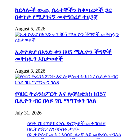
ከደላሎች ውጪ ሰራተኞችን ከቀጣሪዎች ጋር
በቀጥታ የሚያገናኝ መተግበሪያ ተዘጋጀ
August 5, 2026
ኢትዮጵያ በአንድ ቀን 805 ሚሊዮን ችግኞች
መትከሏን አስታወቀች
August 3, 2026
የባህር ትራንስፖርት እና ሎጅስቲክስ ከ157
ቢሊዮን ብር በላይ ገቢ ማግኘቱን ገለጸ
July 31, 2026
ሰባት የክሪፕቶከረንሲ ድርጅቶች መተግበሪያ
በኢትዮጵያ እንዳይሰሩ ታገዱ
በኢትዮጵያ ሙስና አሳሳቢ ደረጃ ላይ መድረሱ ተገለጸ