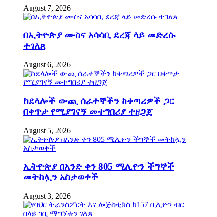
August 7, 2026
በኢትዮጵያ ሙስና አሳሳቢ ደረጃ ላይ መድረሱ
ተገለጸ
August 6, 2026
ከደላሎች ውጪ ሰራተኞችን ከቀጣሪዎች ጋር
በቀጥታ የሚያገናኝ መተግበሪያ ተዘጋጀ
August 5, 2026
ኢትዮጵያ በአንድ ቀን 805 ሚሊዮን ችግኞች
መትከሏን አስታወቀች
August 3, 2026