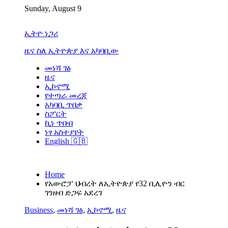
Skip
Sunday, August 9
to
content
ኢትዮ ነጋሪ
ዜና ስለ ኢትዮጵያ እና አካባቢው
መነሻ ገፅ
ዜና
ኢኮኖሚ
የተጣራ መረጃ
አካባቢ ጥበቃ
ስፖርት
ኪነ ጥበብ
ነፃ አስተያየት
English 🇬🇧
Home
የአውሮፓ ህብረት ለኢትዮጵያ የ32 ቢሊዮን ብር
ገንዘብ ድጋፍ አደረገ
Business
,
መነሻ ገፅ
,
ኢኮኖሚ
,
ዜና