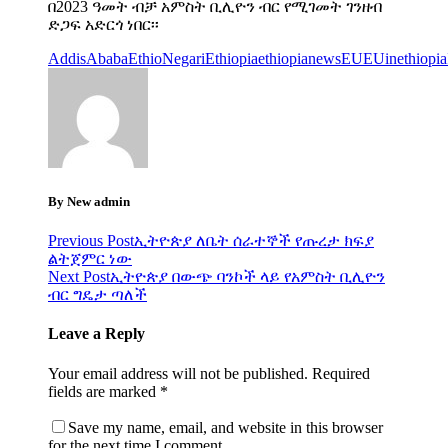
በ2023 ዓመት ብቻ አምስት ቢሊዮን ብር የሚገመት ገንዘብ
ድጋፍ አድርጎ ነበር፡፡
AddisAbaba
EthioNegari
Ethiopia
ethiopianews
EU
EUinethiopia
By New admin
Previous Post
ኢትዮጵያ ለቤት ሰራተኞች የጡረታ ክፍያ
ልትጀምር ነው
Next Post
ኢትዮጵያ በውጭ ባንኮች ላይ የአምስት ቢሊዮን
ብር ግዴታ ጣለች
Leave a Reply
Your email address will not be published.
Required
fields are marked
*
Save my name, email, and website in this browser
for the next time I comment.