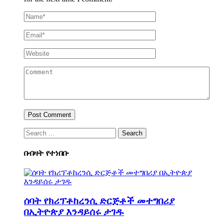
Search
for:
በብዛት የተነበቡ
ሰባት የክሪፕቶከረንሲ ድርጅቶች መተግበሪያ
በኢትዮጵያ እንዳይሰሩ ታገዱ