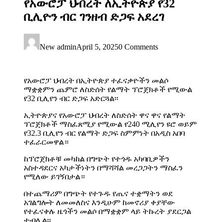
የአውሮፓ ህብረት ለኢትዮጵያ የ32
ቢሊዮን ብር ገንዘብ ድጋፍ አደረገ
New admin
April 5, 2025
0 Comments
የአውሮፓ ህብረት በኢትዮጵያ ተፈናቃዮችን መልሶ
ማቋቋምን ጨምሮ ለስድሰት የልማት ፕሮጀክቶች የሚውል
የ32 ቢሊየን ብር ድጋፍ አድርጓል፡፡
ኢትዮጵያና የአውሮፓ ህብረት ለስድሰት ዋና ዋና የልማት
ፕሮጀክቶች ማስፈጸሚያ የሚውል የ240 ሚሊየን ዩሮ ወይም
የ32.3 ቢሊየን ብር የልማት ድጋፍ ስምምነት በአዲስ አበባ
ተፈራርመዋል።
ከፕሮጀክቶቹ መካከል በግጭት የተጎዱ አካባቢዎችን
አስተዳደርና አካታችነትን በማሻሻል መረጋጋትን ማስፈን
የሚለው ይገኝበታል።
በተጨማሪም በግጭት የተጉዱ የጤና ተቋማትን ወደ
አገልግሎት ለመመለስና እንዲሁም ከመኖሪያ ቀያቸው
የተፈናቀሉ ዜጎችን መልሶ በማቋቋም ላይ ትኩረት ያደርጋል
ተብሏል፡፡