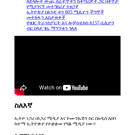
ከደላሎች ውጪ ሰራተኞችን ከቀጣሪዎች ጋር በቀጥታ
የሚያገናኝ መተግበሪያ ተዘጋጀ
ኢትዮጵያ በአንድ ቀን 805 ሚሊዮን ችግኞች
መትከሏን አስታወቀች
የባህር ትራንስፖርት እና ሎጅስቲክስ ከ157 ቢሊዮን
ብር በላይ ገቢ ማግኘቱን ገለጸ
ስለእኛ
ኢትዮ ነጋሪ በነጋሪ ሚዲያ እና ኮሙንኬሽን ስር በአዲስ አበባ
ከተማ ኢትዮጵያ የተቋቋመ የግል ሚዲያ ነው።