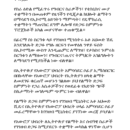
የስራ ዕድል የሚፈጥሩ የግብርና ስራዎችን፣ የቴክኒክና ሙያ
ተቋማትን በመጠቀም የዜጎችን የዲጂታል ክህሎት ልማትን
በማሳደግ የኢኮኖሚ ዕድገትን ማምጣት፣ የዴሞክራሲ
ተቋማትን ማጠናከር ደግሞ ሌሎቹ የድጋፍ ስምምነቱ
ፕሮጀክቶች አካል መሆናቸው ተጠቁሟል።
በፊርማ ስነ ስርዓቱ ላይ የገንዘብ ሚንስትሩ አቶ አህመድ ሽዴ
እንደገለጹት ድጋፉ የግሉ ዘርፍን የመዋዕለ ንዋይ ፍሰት
በኢኮኖሚው ውስጥ እንዲጨምር ለማገዝ፣ የታክስና ጉምሩክ
ስርዓቱን ለማዘመን፣ የግብርና፣ጤናና ትምህርት አገልግሎትን
ለማሳደግ የሚያስችል ነው ብለዋል፡፡
በኢትዮጵያ የአውሮፓ ህብረት አምባሳደር ሶፊያ ኢሜስበርገር
በበኩላቸው የአውሮፓ ህብረት የኢትጵያን ዘላቂ ልማት
ለመደገፍ ቁርጠኛ መሆኑን ገልጸው ይህ የልማት ድጋፍ
ስምምነት የጋራ እሴቶቻችንና የወደፊቱ የእድገት ግቦች
ስኬታማነት መገለጫም ጭምር ነው ብለዋል፡፡
የልማት ድጋፍ ስምምነቱን የገንዘብ ሚኒስትር አቶ አህመድ
ሺዴና በኢትዮጵያ የአውሮፓ ህብረት ሀላፊ አምባሳደር ሶፊያ
መፈረማቸውን ከገንዘብ ሚኒስቴር ያገኘነው መረጃ ያሳያል።
የአውሮፓ ህብረት ለኢትዮጵያ የልማት እና ሰብዓዊ ስራዎች
የገንዘብ ድጋፍ ከሚያደርጉ ተቋማት መካከል ዋነኛው ሲሆን