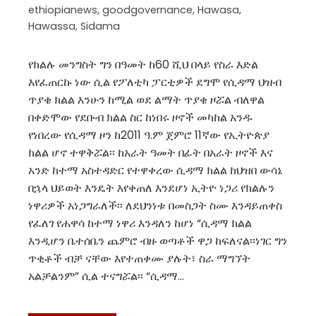
ethiopianews
,
goodgovernance
,
Hawasa
,
Hawassa
,
Sidama
የክልሉ መንግስት ግን በዓመት ከ60 ሺህ በላይ የስራ እድል
እየፈጠርኩ ነው ሲል የፖለቲካ ፓርቲዎች ደግሞ የሲዳማ ህዝብ
ጥያቄ ክልል እንሁን ከሚል ወደ ልማት ጥያቄ ዞሯል ብለዋል
በቀድሞው የደቡብ ክልል ስር ከነበሩ ዞኖች መካከል አንዱ
የነበረው የሲዳማ ዞን ከ2011 ዓ.ም ጀምሮ 11ኛው የኢትዮጵያ
ክልል ሆኖ ተዋቅሯል፡፡ ከአራት ዓመት በፊት በአራት ዞኖች እና
አንድ ከተማ አስተዳድር የተዋቀረው ሲዳማ ክልል ከህዝበ ውሳኔ
በኋላ ህይወት እንዴት እየቀጠለ እንደሆነ ኢትዮ ነጋሪ የክልሉን
ነዋሪዎች አነጋግራለች፡፡ ለደህንነቱ በመስጋት ስሙ እንዳይጠቀስ
የፈለገ የሐዋሳ ከተማ ነዋሪ እንዳለን ከሆነ “ሲዳማ ክልል
እንዲሆን ቤተሰቤን ጨምሮ ብዙ ወጣቶች ዋጋ ከፍለናል፡፡ነገር ግን
ጥቂቶች ብቻ ናቸው እየተጠቀሙ ያሉት፣ ስራ ማግኘት
አልቻልንም” ሲል ተናግሯል፡፡ “ሲዳማ…