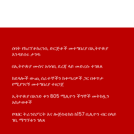
ሰባት የክሪፕቶከረንሲ ድርጅቶች መተግበሪያ በኢትዮጵያ
እንዳይሰሩ ታገዱ
በኢትዮጵያ ሙስና አሳሳቢ ደረጃ ላይ መድረሱ ተገለጸ
ከደላሎች ውጪ ሰራተኞችን ከቀጣሪዎች ጋር በቀጥታ
የሚያገናኝ መተግበሪያ ተዘጋጀ
ኢትዮጵያ በአንድ ቀን 805 ሚሊዮን ችግኞች መትከሏን
አስታወቀች
የባህር ትራንስፖርት እና ሎጅስቲክስ ከ157 ቢሊዮን ብር በላይ
ገቢ ማግኘቱን ገለጸ