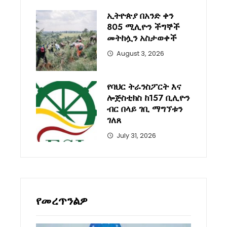
ኢትዮጵያ በአንድ ቀን
805 ሚሊዮን ችግኞች
መትከሏን አስታወቀች
August 3, 2026
የባህር ትራንስፖርት እና
ሎጅስቲክስ ከ157 ቢሊዮን
ብር በላይ ገቢ ማግኘቱን
ገለጸ
July 31, 2026
የመረጥንልዎ