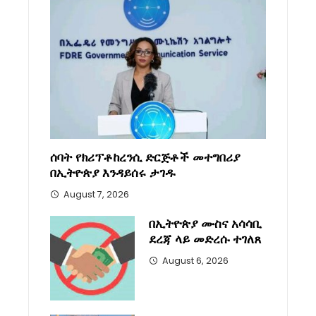
ሰባት የክሪፕቶከረንሲ ድርጅቶች መተግበሪያ
በኢትዮጵያ እንዳይሰሩ ታገዱ
August 7, 2026
በኢትዮጵያ ሙስና አሳሳቢ
ደረጃ ላይ መድረሱ ተገለጸ
August 6, 2026