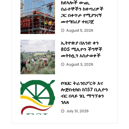
ከደላሎች ውጪ
ሰራተኞችን ከቀጣሪዎች
ጋር በቀጥታ የሚያገናኝ
መተግበሪያ ተዘጋጀ
August 5, 2026
ኢትዮጵያ በአንድ ቀን
805 ሚሊዮን ችግኞች
መትከሏን አስታወቀች
August 3, 2026
የባህር ትራንስፖርት እና
ሎጅስቲክስ ከ157 ቢሊዮን
ብር በላይ ገቢ ማግኘቱን
ገለጸ
July 31, 2026