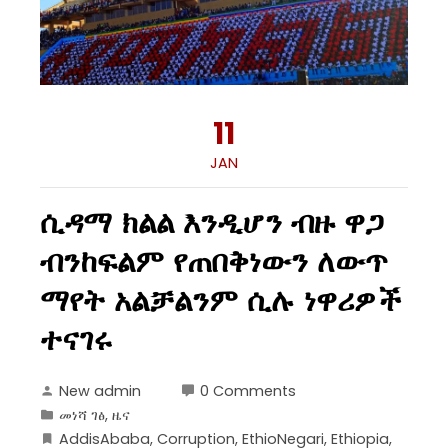
11
JAN
ሲዳማ ክልል እንዲሆን ብዙ ዋጋ
ብንከፍልም የጠበቅነውን ለውጥ
ማየት አልቻልንም ሲሉ ነዋሪዎች
ተናገሩ
New admin
0 Comments
መነሻ ገፅ
,
ዜና
AddisAbaba
,
Corruption
,
EthioNegari
,
Ethiopia
,