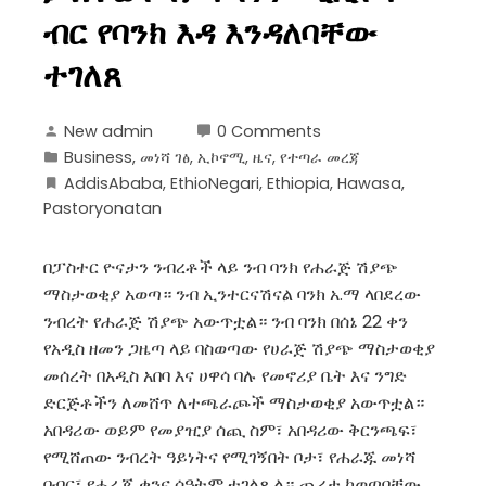
ብር የባንክ እዳ እንዳለባቸው
ተገለጸ
New admin
0 Comments
Business
,
መነሻ ገፅ
,
ኢኮኖሚ
,
ዜና
,
የተጣራ መረጃ
AddisAbaba
,
EthioNegari
,
Ethiopia
,
Hawasa
,
Pastoryonatan
በፓስተር ዮናታን ንብረቶች ላይ ንብ ባንክ የሐራጅ ሽያጭ
ማስታወቂያ አወጣ። ንብ ኢንተርናሽናል ባንክ አ.ማ ላበደረው
ንብረት የሐራጅ ሽያጭ አውጥቷል። ንብ ባንክ በሰኔ 22 ቀን
የአዲስ ዘመን ጋዜጣ ላይ ባስወጣው የሀራጅ ሽያጭ ማስታወቂያ
መሰረት በአዲስ አበባ እና ሀዋሳ ባሉ የመኖሪያ ቤት እና ንግድ
ድርጅቶችን ለመሸጥ ለተጫራጮች ማስታወቂያ አውጥቷል።
አበዳሪው ወይም የመያዢያ ሰጪ ስም፣ አበዳሪው ቅርንጫፍ፣
የሚሸጠው ንብረት ዓይነትና የሚገኝበት ቦታ፣ የሐራጁ መነሻ
በብር፣ የሐራጁ ቀንና ሰዓትም ተገልጿል። ጨረታ ከወጣባቸው