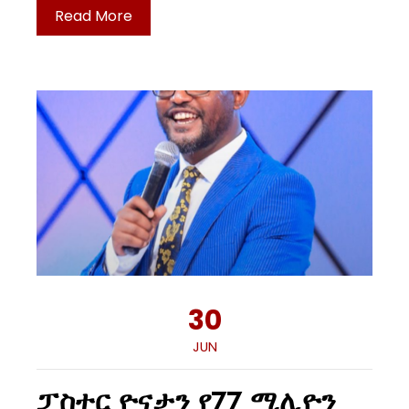
Read More
30
JUN
ፓስተር ዮናታን የ77 ሚሊዮን