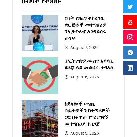
በብዛት የተነበቡ
ሰባት የክሪፕቶከረንሲ
ድርጅቶች መተግበሪያ
በኢትዮጵያ እንዳይሰሩ
ታገዱ
August 7, 2026
በኢትዮጵያ ሙስና አሳሳቢ
ደረጃ ላይ መድረሱ ተገለጸ
August 6, 2026
ከደላሎች ውጪ
ሰራተኞችን ከቀጣሪዎች
ጋር በቀጥታ የሚያገናኝ
መተግበሪያ ተዘጋጀ
August 5, 2026