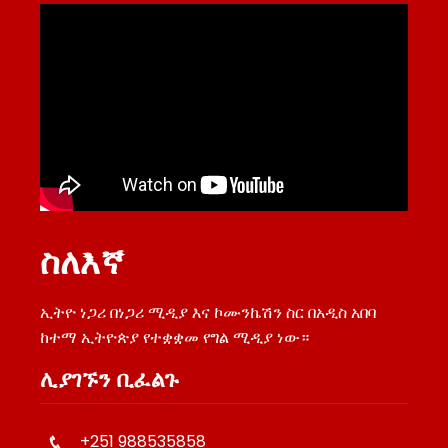
ስለእኛ
ኢትዮ ነጋሪ በነጋሪ ሚዲያ እና ኮሙንኬሽን ስር በአዲስ አበባ
ከተማ ኢትዮጵያ የተቋቋመ የግል ሚዲያ ነው።
ሊያገኙን ቢፈልጉ
+251 988535858