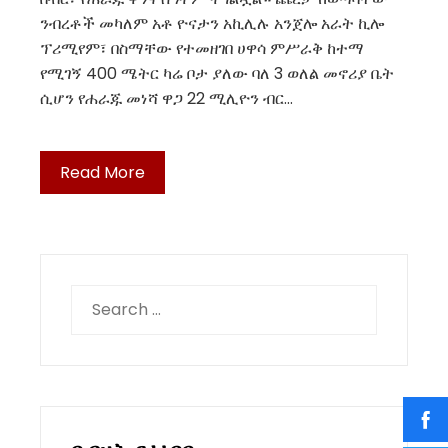
ንብረቶች መካለም አቶ ዮናታን አኪሊሉ አንጀሎ አራት ኪሎ
ፕሪሚየም፣ በስማቸው የተመዘገበ ሀዋሳ ምሥራቅ ከተማ
የሚገኝ 400 ሜትር ካሬ ቦታ ያለው ባለ 3 ወለል መኖሪያ ቤት
ሲሆን የሐራጁ መነሻ ዋጋ 22 ሚሊዮን ብር…
Read More
Search
for: