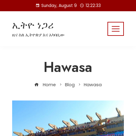
Skip
Sunday, August 9
12:22:33
to
content
ኢትዮ ነጋሪ
ዜና ስለ ኢትዮጵያ እና አካባቢው
Hawasa
Home
Blog
Hawasa