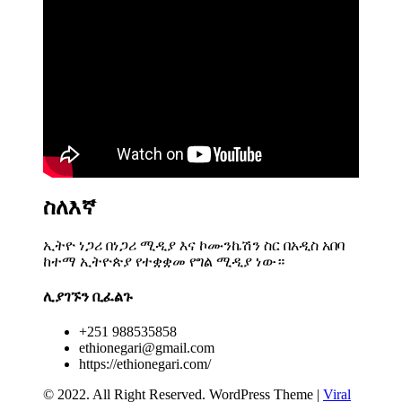
ስለእኛ
ኢትዮ ነጋሪ በነጋሪ ሚዲያ እና ኮሙንኬሽን ስር በአዲስ አበባ
ከተማ ኢትዮጵያ የተቋቋመ የግል ሚዲያ ነው።
ሊያገኙን ቢፈልጉ
+251 988535858
ethionegari@gmail.com
https://ethionegari.com/
© 2022. All Right Reserved.
WordPress Theme
|
Viral