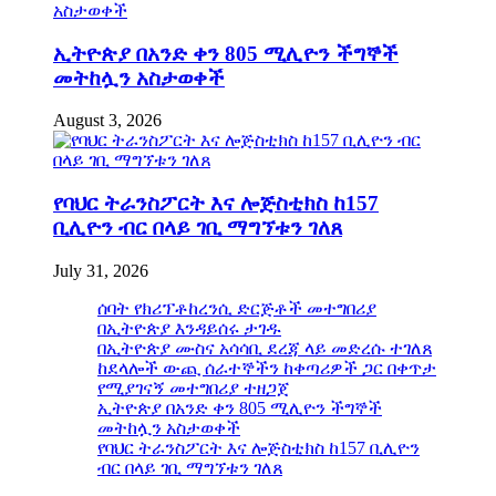
ኢትዮጵያ በአንድ ቀን 805 ሚሊዮን ችግኞች
መትከሏን አስታወቀች
August 3, 2026
የባህር ትራንስፖርት እና ሎጅስቲክስ ከ157
ቢሊዮን ብር በላይ ገቢ ማግኘቱን ገለጸ
July 31, 2026
ሰባት የክሪፕቶከረንሲ ድርጅቶች መተግበሪያ
በኢትዮጵያ እንዳይሰሩ ታገዱ
በኢትዮጵያ ሙስና አሳሳቢ ደረጃ ላይ መድረሱ ተገለጸ
ከደላሎች ውጪ ሰራተኞችን ከቀጣሪዎች ጋር በቀጥታ
የሚያገናኝ መተግበሪያ ተዘጋጀ
ኢትዮጵያ በአንድ ቀን 805 ሚሊዮን ችግኞች
መትከሏን አስታወቀች
የባህር ትራንስፖርት እና ሎጅስቲክስ ከ157 ቢሊዮን
ብር በላይ ገቢ ማግኘቱን ገለጸ