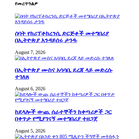
የመረጥንልዎ
ሰባት የክሪፕቶከረንሲ ድርጅቶች መተግበሪያ
በኢትዮጵያ እንዳይሰሩ ታገዱ
August 7, 2026
በኢትዮጵያ ሙስና አሳሳቢ ደረጃ ላይ መድረሱ
ተገለጸ
August 6, 2026
ከደላሎች ውጪ ሰራተኞችን ከቀጣሪዎች ጋር
በቀጥታ የሚያገናኝ መተግበሪያ ተዘጋጀ
August 5, 2026