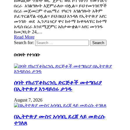
ከመጪው ግንቦት ወር ጀምሮ ወደ ኮፐንሀገን የመንገደኛ
በረራ አገልግሎት እጀምራለሁ ብሏል። ይህ የመንገደኞች
በረራ መጀመርም ተጨማሪ የካርጎ አገልግሎት አቅም
ይፈጥርልኛል ብሏል። ይህ በዚህ እንዳለ የኢትዮጵያ አየር
መንገድ ወደ ኢንዶኔዢያ ዋና ከተማ ኩዋላላፑር ከተማ
አዲስ በረራ እንደሚጀምር አስታውቋል። አየር መንገዱ
ከመጋቢት 24,…
Read More
Search for:
በብዛት የተነበቡ
ሰባት የክሪፕቶከረንሲ ድርጅቶች መተግበሪያ
በኢትዮጵያ እንዳይሰሩ ታገዱ
August 7, 2026
በኢትዮጵያ ሙስና አሳሳቢ ደረጃ ላይ መድረሱ
ተገለጸ