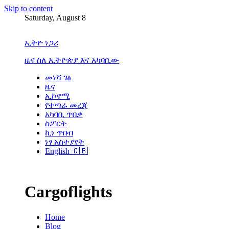
Skip to content
Saturday, August 8
ኢትዮ ነጋሪ
ዜና ስለ ኢትዮጵያ እና አካባቢው
መነሻ ገፅ
ዜና
ኢኮኖሚ
የተጣራ መረጃ
አካባቢ ጥበቃ
ስፖርት
ኪነ ጥበብ
ነፃ አስተያየት
English 🇬🇧
Cargoflights
Home
Blog