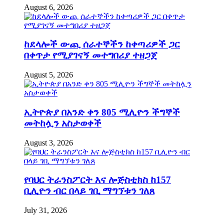
August 6, 2026
ከደላሎች ውጪ ሰራተኞችን ከቀጣሪዎች ጋር
በቀጥታ የሚያገናኝ መተግበሪያ ተዘጋጀ
August 5, 2026
ኢትዮጵያ በአንድ ቀን 805 ሚሊዮን ችግኞች
መትከሏን አስታወቀች
August 3, 2026
የባህር ትራንስፖርት እና ሎጅስቲክስ ከ157
ቢሊዮን ብር በላይ ገቢ ማግኘቱን ገለጸ
July 31, 2026