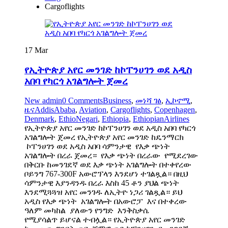
Cargoflights
17
Mar
የኢትዮጵያ አየር መንገድ ከኮፐንሀገን ወደ አዲስ
አበባ የካርጎ አገልግሎት ጀመረ
New admin
0 Comments
Business
,
መነሻ ገፅ
,
ኢኮኖሚ
,
ዜና
AddisAbaba
,
Aviation
,
Cargoflights
,
Copenhagen
,
Denmark
,
EthioNegari
,
Ethiopia
,
EthiopianAirlines
የኢትዮጵያ አየር መንገድ ከኮፐንሀገን ወደ አዲስ አበባ የካርጎ
አገልግሎት ጀመረ የኢትዮጵያ አየር መንገድ ከዴንማርክ
ኮፐንሀገን ወደ አዲስ አበባ ሳምንታዊ የእቃ ጭነት
አገልግሎት በረራ ጀመረ። የእቃ ጭነት በረራው የሚደረገው
በቅርቡ ከመንገደኛ ወደ እቃ ጭነት አገልግሎት በተቀየረው
ቦይንግ 767-300F አውሮፕላን እንደሆነ ተገልጿል። በዚህ
ሳምንታዊ እያንዳንዱ በረራ እስከ 45 ቶን ያህል ጭነት
እንደሚጓጓዝ አየር መንገዱ ለኢትዮ ነጋሪ ገልጿል። ይህ
አዲስ የእቃ ጭነት አገልግሎት በአውሮፓ እና በተቀረው
ዓለም መካከል ያለውን የንግድ እንቅስቃሴ
የሚያሳልጥ ይሆናል ተብሏል። የኢትዮጵያ አየር መንገድ