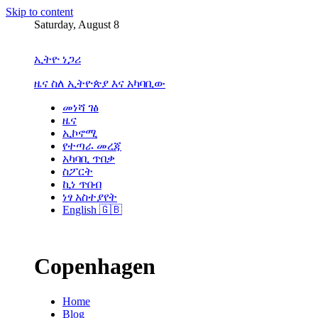
Skip to content
Saturday, August 8
ኢትዮ ነጋሪ
ዜና ስለ ኢትዮጵያ እና አካባቢው
መነሻ ገፅ
ዜና
ኢኮኖሚ
የተጣራ መረጃ
አካባቢ ጥበቃ
ስፖርት
ኪነ ጥበብ
ነፃ አስተያየት
English 🇬🇧
Copenhagen
Home
Blog