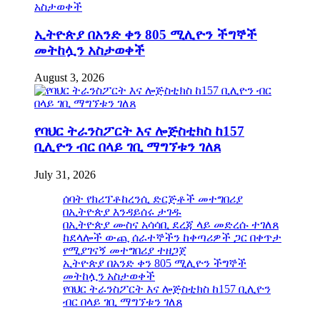
ኢትዮጵያ በአንድ ቀን 805 ሚሊዮን ችግኞች
መትከሏን አስታወቀች
August 3, 2026
የባህር ትራንስፖርት እና ሎጅስቲክስ ከ157
ቢሊዮን ብር በላይ ገቢ ማግኘቱን ገለጸ
July 31, 2026
ሰባት የክሪፕቶከረንሲ ድርጅቶች መተግበሪያ
በኢትዮጵያ እንዳይሰሩ ታገዱ
በኢትዮጵያ ሙስና አሳሳቢ ደረጃ ላይ መድረሱ ተገለጸ
ከደላሎች ውጪ ሰራተኞችን ከቀጣሪዎች ጋር በቀጥታ
የሚያገናኝ መተግበሪያ ተዘጋጀ
ኢትዮጵያ በአንድ ቀን 805 ሚሊዮን ችግኞች
መትከሏን አስታወቀች
የባህር ትራንስፖርት እና ሎጅስቲክስ ከ157 ቢሊዮን
ብር በላይ ገቢ ማግኘቱን ገለጸ