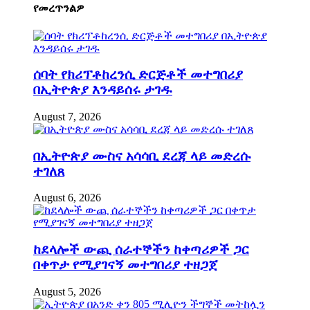
የመረጥንልዎ
ሰባት የክሪፕቶከረንሲ ድርጅቶች መተግበሪያ
በኢትዮጵያ እንዳይሰሩ ታገዱ
August 7, 2026
በኢትዮጵያ ሙስና አሳሳቢ ደረጃ ላይ መድረሱ
ተገለጸ
August 6, 2026
ከደላሎች ውጪ ሰራተኞችን ከቀጣሪዎች ጋር
በቀጥታ የሚያገናኝ መተግበሪያ ተዘጋጀ
August 5, 2026