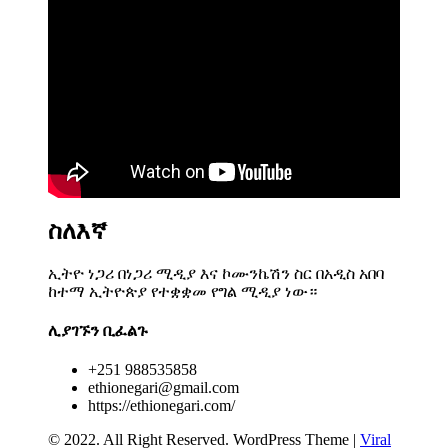
ስለእኛ
ኢትዮ ነጋሪ በነጋሪ ሚዲያ እና ኮሙንኬሽን ስር በአዲስ አበባ
ከተማ ኢትዮጵያ የተቋቋመ የግል ሚዲያ ነው።
ሊያገኙን ቢፈልጉ
+251 988535858
ethionegari@gmail.com
https://ethionegari.com/
© 2022. All Right Reserved.
WordPress Theme
|
Viral