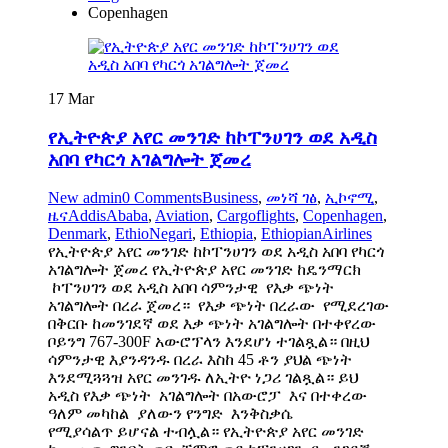
Copenhagen
17
Mar
የኢትዮጵያ አየር መንገድ ከኮፐንሀገን ወደ አዲስ
አበባ የካርጎ አገልግሎት ጀመረ
New admin
0 Comments
Business
,
መነሻ ገፅ
,
ኢኮኖሚ
,
ዜና
AddisAbaba
,
Aviation
,
Cargoflights
,
Copenhagen
,
Denmark
,
EthioNegari
,
Ethiopia
,
EthiopianAirlines
የኢትዮጵያ አየር መንገድ ከኮፐንሀገን ወደ አዲስ አበባ የካርጎ
አገልግሎት ጀመረ የኢትዮጵያ አየር መንገድ ከዴንማርክ
ኮፐንሀገን ወደ አዲስ አበባ ሳምንታዊ የእቃ ጭነት
አገልግሎት በረራ ጀመረ። የእቃ ጭነት በረራው የሚደረገው
በቅርቡ ከመንገደኛ ወደ እቃ ጭነት አገልግሎት በተቀየረው
ቦይንግ 767-300F አውሮፕላን እንደሆነ ተገልጿል። በዚህ
ሳምንታዊ እያንዳንዱ በረራ እስከ 45 ቶን ያህል ጭነት
እንደሚጓጓዝ አየር መንገዱ ለኢትዮ ነጋሪ ገልጿል። ይህ
አዲስ የእቃ ጭነት አገልግሎት በአውሮፓ እና በተቀረው
ዓለም መካከል ያለውን የንግድ እንቅስቃሴ
የሚያሳልጥ ይሆናል ተብሏል። የኢትዮጵያ አየር መንገድ