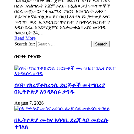
ከመጪው ግንቦት ወር ጀምሮ ወደ ኮፐንሀገን የመንገደኛ
በረራ አገልግሎት እጀምራለሁ ብሏል። ይህ የመንገደኞች
በረራ መጀመርም ተጨማሪ የካርጎ አገልግሎት አቅም
ይፈጥርልኛል ብሏል። ይህ በዚህ እንዳለ የኢትዮጵያ አየር
መንገድ ወደ ኢንዶኔዢያ ዋና ከተማ ኩዋላላፑር ከተማ
አዲስ በረራ እንደሚጀምር አስታውቋል። አየር መንገዱ
ከመጋቢት 24,…
Read More
Search for:
በብዛት የተነበቡ
ሰባት የክሪፕቶከረንሲ ድርጅቶች መተግበሪያ
በኢትዮጵያ እንዳይሰሩ ታገዱ
August 7, 2026
በኢትዮጵያ ሙስና አሳሳቢ ደረጃ ላይ መድረሱ
ተገለጸ