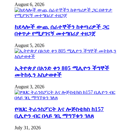
August 6, 2026
ከደላሎች ውጪ ሰራተኞችን ከቀጣሪዎች ጋር
በቀጥታ የሚያገናኝ መተግበሪያ ተዘጋጀ
August 5, 2026
ኢትዮጵያ በአንድ ቀን 805 ሚሊዮን ችግኞች
መትከሏን አስታወቀች
August 3, 2026
የባህር ትራንስፖርት እና ሎጅስቲክስ ከ157
ቢሊዮን ብር በላይ ገቢ ማግኘቱን ገለጸ
July 31, 2026