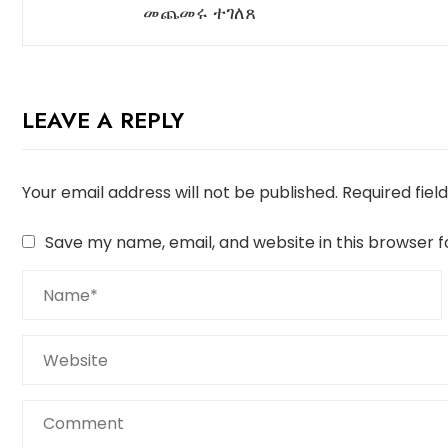
መጨመሩ ተገለጸ
LEAVE A REPLY
Your email address will not be published.
Required fie
Save my name, email, and website in this browser f