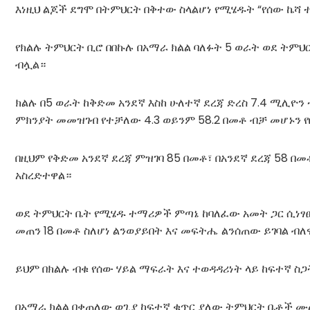
እነዚህ ልጆች ደግሞ በትምህርት በቅተው ስላልሆነ የሚሄዱት “የሰው ኬሻ 
የክልሉ ትምህርት ቢሮ በበኩሉ በአማራ ክልል ባለፉት 5 ወራት ወደ ትም
ብሏል።
ክልሉ በ5 ወራት ከቅድመ አንደኛ እስከ ሁለተኛ ደረጃ ድረስ 7.4 ሚሊዮ
ምክንያት መመዝገብ የተቻለው 4.3 ወይንም 58.2 በመቶ ብቻ መሆኑን 
በዚህም የቅድመ አንደኛ ደረጃ ምዝገባ 85 በመቶ፣ በአንደኛ ደረጃ 58 በ
አስረድተዋል።
ወደ ትምህርት ቤት የሚሄዱ ተማሪዎች ምጣኔ ከባለፈው አመት ጋር ሲነፃፀ
መጠን 18 በመቶ ስለሆነ ልንወያይበት እና መፍትሔ ልንሰጠው ይገባል ብለ
ይህም በክልሉ ብቁ የሰው ሃይል ማፍራት እና ተወዳዳሪነት ላይ ከፍተኛ ስ
በአማራ ክልል በቀጠለው ወጊያ ከፍተኛ ቁጥር ያለው ትምህርት ቤቶች ሙሉ