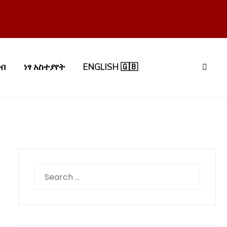
በብ
ነፃ አስተያየት
ENGLISH 🇬🇧
Search
for: