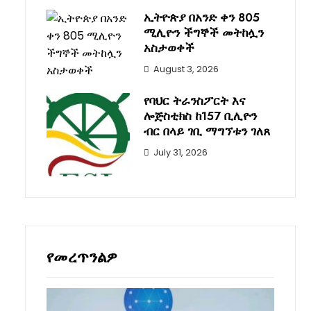
ኢትዮጵያ በአንድ ቀን 805
ሚሊዮን ችግኞች መትከሏን
አስታወቀች
August 3, 2026
የባህር ትራንስፖርት እና
ሎጅስቲክስ ከ157 ቢሊዮን
ብር በላይ ገቢ ማግኘቱን ገለጸ
July 31, 2026
የመረጥንልዎ