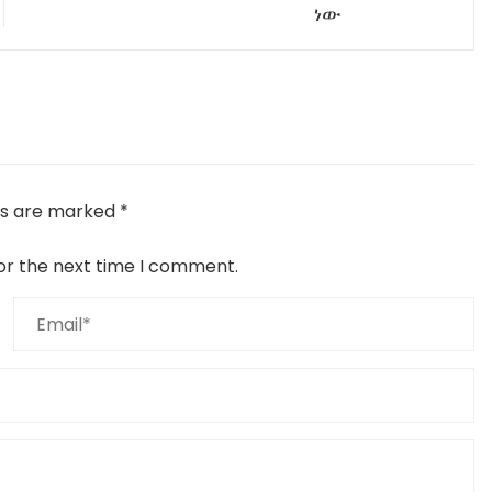
ነው
lds are marked
*
or the next time I comment.