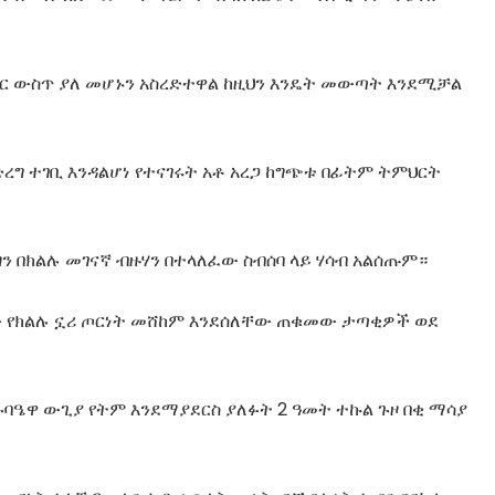
ችግር ውስጥ ያለ መሆኑን አስረድተዋል ከዚህን እንዴት መውጣት እንደሚቻል
ረግ ተገቢ እንዳልሆነ የተናገሩት አቶ አረጋ ከግጭቱ በፊትም ትምህርት
ግን በክልሉ መገናኛ ብዙሃን በተላለፈው ስብሰባ ላይ ሃሳብ አልሰጡም።
ቸው የክልሉ ኗሪ ጦርነት መሸከም እንደሰለቸው ጠቁመው ታጣቂዎች ወደ
ባዔዋ ውጊያ የትም እንደማያደርስ ያለፉት 2 ዓመት ተኩል ጉዞ በቂ ማሳያ