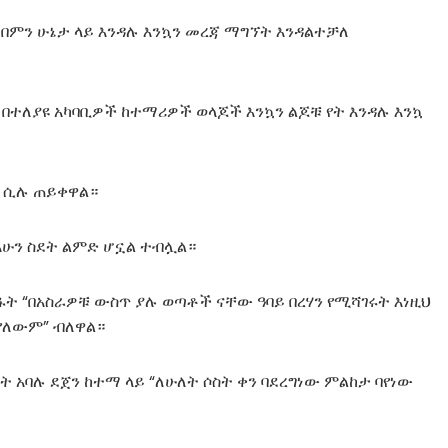
በምን ሁኔታ ላይ እንዳሉ እንኳን መረጃ ማግኘት እንዳልተቻለ
በተለያዩ አካባቢዎች ከተማሪዎች ወላጆች እንኳን ልጆቹ የት እንዳሉ እንኳ
 ሲሉ ጠይቀዋል።
አሁን ስደት ልምድ ሆኗል ተብሏል።
ፋት “በአስራዎቹ ውስጥ ያሉ ወጣቶች ናቸው ዓባይ በረሃን የሚሻገሩት እነዚህ
የለውም” ብለዋል።
ት አባሉ ደጀን ከተማ ላይ “ለሁለት ሶስት ቀን ባደረግነው ምልከታ ባየነው