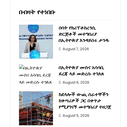
በብዛት የተነበቡ
ሰባት የክሪፕቶከረንሲ
ድርጅቶች መተግበሪያ
በኢትዮጵያ እንዳይሰሩ ታገዱ
August 7, 2026
በኢትዮጵያ ሙስና አሳሳቢ
ደረጃ ላይ መድረሱ ተገለጸ
August 6, 2026
ከደላሎች ውጪ ሰራተኞችን
ከቀጣሪዎች ጋር በቀጥታ
የሚያገናኝ መተግበሪያ ተዘጋጀ
August 5, 2026