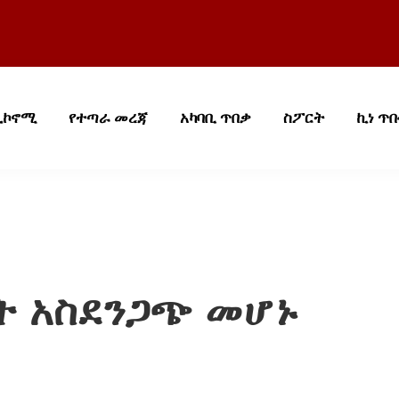
ኢኮኖሚ
የተጣራ መረጃ
አካባቢ ጥበቃ
ስፖርት
ኪነ ጥ
ት አስደንጋጭ መሆኑ