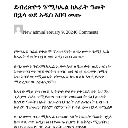
ደብረጽዮን ገ/ሚካኤል ከአራት ዓመት
በኋላ ወደ አዲስ አበባ መጡ
New admin
February 9, 2024
0 Comments
የትግራይ ክልል የቀድሞ ፕሬዝዳንት ደብረጽዮን ገ/ሚካኤል
ከአራት ዓመት በኋላ ወደ አዲስ አበባ መጡ::
ደብረጽዮን ገብረሚካኤል ኢትዮጵያ ለዓመታት ወደ ጦርነት
እንድተገባ የተገደደችበትን የሀገር መከላከያ ሰራዊት ሰሜን
እዝ እሳቸው የሚመሩት የትግራይ ልዩ ሀይል እንዲያጠቃ
ማድረጋቸው አይዘነጋም፡፡
ከአንድ ሚሊዮን በላይ ኢትዮጵያዊያን የተገደሉበት እና 28
ቢሊዮን ዶላር የሚያወጣ ንብረት የወደመበት ይህ ጦርነት
ከአንድ ዓመት በፊት በአፍሪካ ህብረት አደራዳሪነት በደቡብ
አፍሪካ ፕሪቶሪያ የሰላም ስምምነት ከተፈረመ በኋላ ቆሟል፡፡
ደብረጽዮን ገብረሚካኤል በዛሬው ዕለት ከአራት ዓመት በኋላ
ከመቀሌ ወደ አዲስ አበባ የመጡ ሲሆን ከጠቅላይ ሚኒስትር
ዐቢይ አህመድ ጋር ፊት ለፊት ተገናኝተዋል፡፡