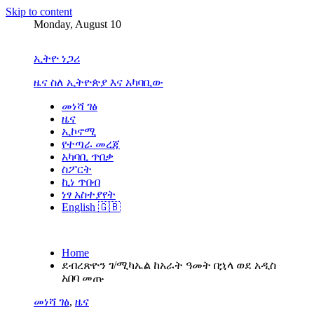
Skip to content
Monday, August 10
ኢትዮ ነጋሪ
ዜና ስለ ኢትዮጵያ እና አካባቢው
መነሻ ገፅ
ዜና
ኢኮኖሚ
የተጣራ መረጃ
አካባቢ ጥበቃ
ስፖርት
ኪነ ጥበብ
ነፃ አስተያየት
English 🇬🇧
Home
ደብረጽዮን ገ/ሚካኤል ከአራት ዓመት በኋላ ወደ አዲስ
አበባ መጡ
መነሻ ገፅ
,
ዜና