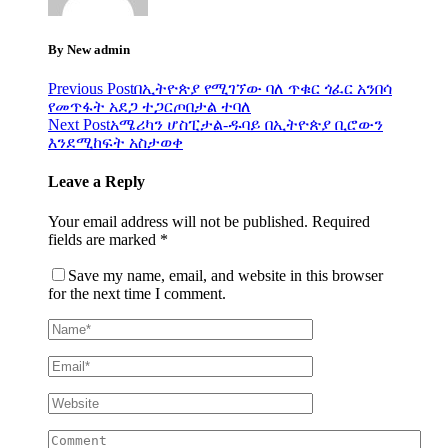
By New admin
Previous Post
በኢትዮጵያ የሚገኘው ባለ ጥቁር ጎፈር አንበሳ
የመጥፋት አደጋ ተጋርጦበታል ተባለ
Next Post
አሜሪካን ሆስፒታል-ዱባይ በኢትዮጵያ ቢሮውን
እንደሚከፍት አስታወቀ
Leave a Reply
Your email address will not be published.
Required
fields are marked
*
Save my name, email, and website in this browser
for the next time I comment.