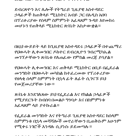
ደብረጽዮን እና ሌሎች የትግራይ ጊዜያዊ አስተዳደር
ኃላፊዎች ከጠቅላይ ሚኒስትር አብይ ጋር በአዲስ አበባ
በፕሪቶሪያው የሰላም ስምምነት አፈጻጸም ጉዳይ እየመከሩ
መሆኑን የጠቅላይ ሚኒስቴር ጽ/ቤት አስታውቋል።
በዚህ ውይይት ላይ ከጊዜያዊ አስተዳደሩ ኃላፊዎች በተጨማሪ
የህወሓት ሊቀመንበር ዶክተር ደብረጺዮን ገብረሚካኤል
መገኘታቸውን ጽ/ቤቱ የለጠፈው የምስል መረጃ ያሳያል።
የህወሓት ሊቀመንበር እና ጠቅላይ ሚኒስትር ዐቢይ በፌደራል
መንግስት በህወሓት መካከል ከተፈረመው የፕሪቶሪያው
የዘላቂ ሰላም ስምምነት በኋላ ፊት ለፊት ሲገናኙ ይህ
የመጀመሪያቸው ነው።
ጽ/ቤቱ እንደገለጸው ይህ የፌደራል እና የክልል ኃላፊዎች
የሚያደርጉት ስብሰባ በመልሶ ግንባታ እና በስምምነቱ
አፈጻጸም ላይ ያተኩራል።
የፌደራል መንግስት እና የትግራይ ጊዜያዊ አስተዳደር ከሰላም
ስምምነቱ በኋላ መሻሻሎች መኖራቸውን ቢጠቅሱም አሁንም
የሚቀሩ ነገሮች እንዳሉ ሲያነሱ ይደመጣሉ።