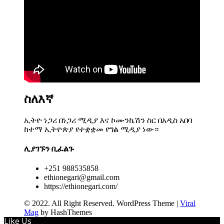
ስለእኛ
ኢትዮ ነጋሪ በነጋሪ ሚዲያ እና ኮሙንኬሽን ስር በአዲስ አበባ
ከተማ ኢትዮጵያ የተቋቋመ የግል ሚዲያ ነው።
ሊያገኙን ቢፈልጉ
+251 988535858
ethionegari@gmail.com
https://ethionegari.com/
© 2022. All Right Reserved.
WordPress Theme
|
Viral
Mag
by HashThemes
Like Us