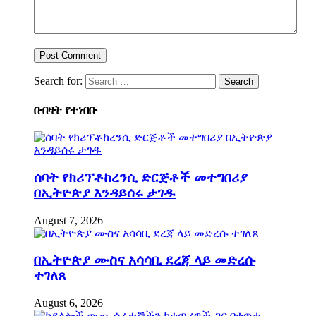
Search for:
በብዛት የተነበቡ
ሰባት የክሪፕቶከረንሲ ድርጅቶች መተግበሪያ
በኢትዮጵያ እንዳይሰሩ ታገዱ
August 7, 2026
በኢትዮጵያ ሙስና አሳሳቢ ደረጃ ላይ መድረሱ
ተገለጸ
August 6, 2026