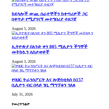
ከደላሎች ውጪ ሰራተኞችን ከቀጣሪዎች ጋር
በቀጥታ የሚያገናኝ መተግበሪያ ተዘጋጀ
August 5, 2026
ኢትዮጵያ በአንድ ቀን 805 ሚሊዮን ችግኞች
መትከሏን አስታወቀች
August 3, 2026
የባህር ትራንስፖርት እና ሎጅስቲክስ ከ157
ቢሊዮን ብር በላይ ገቢ ማግኘቱን ገለጸ
July 31, 2026
የመረጥንልዎ