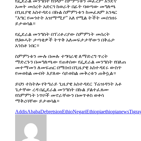
የፌደራል መንግስት የሰላም ስምምነቱን መፈረም አንደኛ
አመት መሰረት አድርጎ ከወራት በፊት ባወጣው መግለጫ
በጊዜያዊ አስተዳደሩ በኩል ስምምነቱን ከመፈጸም አንጻር
“እግር የመጎተት አዝማሚያ” አለ የሚል ትችት መሰንዘሩ
ይታወሳል።
የፌደራል መንግስት በፕሪቶሪያው ስምምነት መሰረት
የህወሓት ታጣቂዎች ትጥቅ አለመፍታታቸውን በቅሬታ
አንስቶ ነበር።
ስምምነቱን ሙሉ በመሉ ተግባራዊ ለማድረግ ጥረት
ማድረጉን በመግለጫው የጠቀሰው የፌደራል መንግስት የበለጠ
መተማመን ለመፍጠር በማሰብ በጊዜያዊ አስተዳደሩ ውስጥ
የመወከል መብት እያለው ሳይወከል መቅረቱን ጠቅሷል።
ይህን ተከትሎ የትግራይ ጊዜያዊ አስተዳደር ኘሬዝዳንት አቶ
ጌታቸው ረዳ በፌደራል መንግስት በኩል ያልተፈጸሙ
የስምምነት ነጥቦች መኖራቸውን በመጥቀስ ወቀሳ
ማቅረባቸው ይታወሳል።
AddisAbaba
Debretsion
EthioNegari
Ethiopia
ethiopianews
Tigra