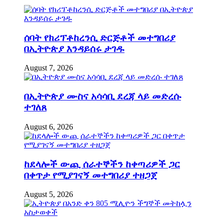
ሰባት የክሪፕቶከረንሲ ድርጅቶች መተግበሪያ
በኢትዮጵያ እንዳይሰሩ ታገዱ
August 7, 2026
በኢትዮጵያ ሙስና አሳሳቢ ደረጃ ላይ መድረሱ
ተገለጸ
August 6, 2026
ከደላሎች ውጪ ሰራተኞችን ከቀጣሪዎች ጋር
በቀጥታ የሚያገናኝ መተግበሪያ ተዘጋጀ
August 5, 2026