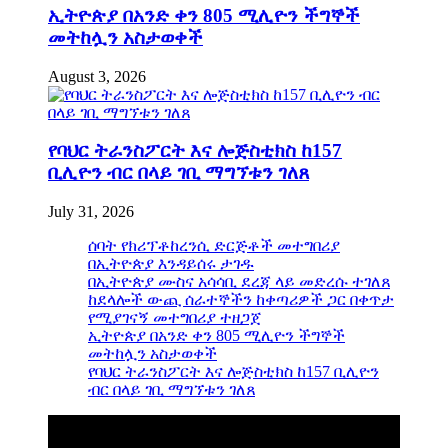
ኢትዮጵያ በአንድ ቀን 805 ሚሊዮን ችግኞች
መትከሏን አስታወቀች
August 3, 2026
የባህር ትራንስፖርት እና ሎጅስቲክስ ከ157
ቢሊዮን ብር በላይ ገቢ ማግኘቱን ገለጸ
July 31, 2026
ሰባት የክሪፕቶከረንሲ ድርጅቶች መተግበሪያ
በኢትዮጵያ እንዳይሰሩ ታገዱ
በኢትዮጵያ ሙስና አሳሳቢ ደረጃ ላይ መድረሱ ተገለጸ
ከደላሎች ውጪ ሰራተኞችን ከቀጣሪዎች ጋር በቀጥታ
የሚያገናኝ መተግበሪያ ተዘጋጀ
ኢትዮጵያ በአንድ ቀን 805 ሚሊዮን ችግኞች
መትከሏን አስታወቀች
የባህር ትራንስፖርት እና ሎጅስቲክስ ከ157 ቢሊዮን
ብር በላይ ገቢ ማግኘቱን ገለጸ