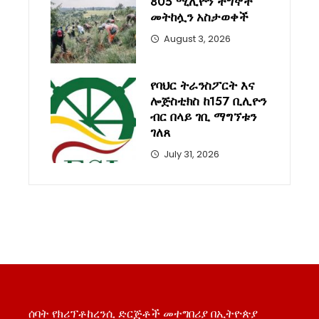
805 ሚሊዮን ችግኞች
መትከሏን አስታወቀች
August 3, 2026
የባህር ትራንስፖርት እና
ሎጅስቲክስ ከ157 ቢሊዮን
ብር በላይ ገቢ ማግኘቱን
ገለጸ
July 31, 2026
ሰባት የክሪፕቶከረንሲ ድርጅቶች መተግበሪያ በኢትዮጵያ