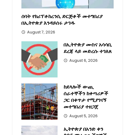
ሰባት የክሪፕቶከረንሲ ድርጅቶች መተግበሪያ
በኢትዮጵያ እንዳይሰሩ ታገዱ
August 7, 2026
በኢትዮጵያ ሙስና አሳሳቢ
ደረጃ ላይ መድረሱ ተገለጸ
August 6, 2026
ከደላሎች ውጪ
ሰራተኞችን ከቀጣሪዎች
ጋር በቀጥታ የሚያገናኝ
መተግበሪያ ተዘጋጀ
August 5, 2026
ኢትዮጵያ በአንድ ቀን