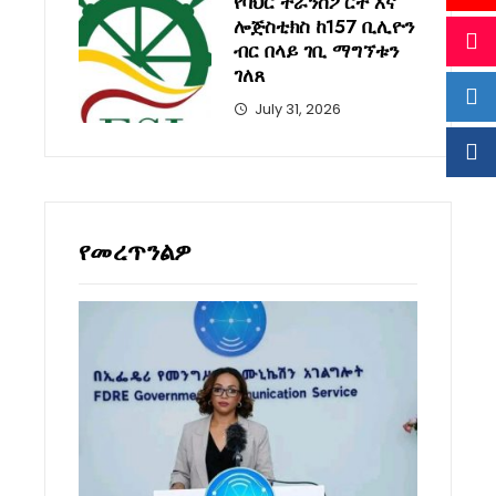
የባህር ትራንስፖርት እና
ሎጅስቲክስ ከ157 ቢሊዮን
ብር በላይ ገቢ ማግኘቱን
ገለጸ
July 31, 2026
የመረጥንልዎ