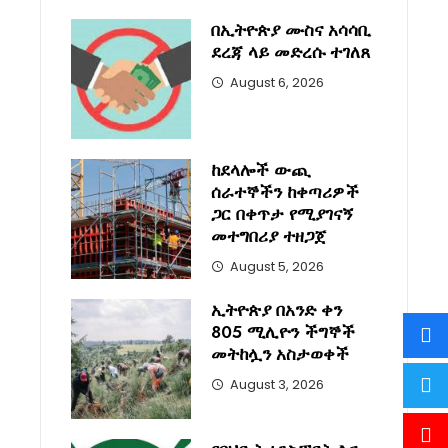
በኢትዮጵያ ሙስና አሳሳቢ
ደረጃ ላይ መድረሱ ተገለጸ
August 6, 2026
ከደላሎች ውጪ
ሰራተኞችን ከቀጣሪዎች
ጋር በቀጥታ የሚያገናኝ
መተግበሪያ ተዘጋጀ
August 5, 2026
ኢትዮጵያ በአንድ ቀን
805 ሚሊዮን ችግኞች
መትከሏን አስታወቀች
August 3, 2026