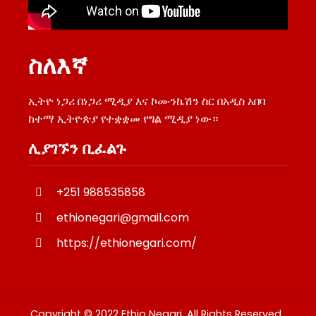
ስለእኛ
ኢትዮ ነጋሪ በነጋሪ ሚዲያ እና ኮሙንኬሽን ስር በአዲስ አበባ
ከተማ ኢትዮጵያ የተቋቋመ የግል ሚዲያ ነው።
ሊያገኙን ቢፈልጉ
+251 988535858
ethionegari@gmail.com
https://ethionegari.com/
Copyright © 2022 Ethio Negari. All Rights Reserved .