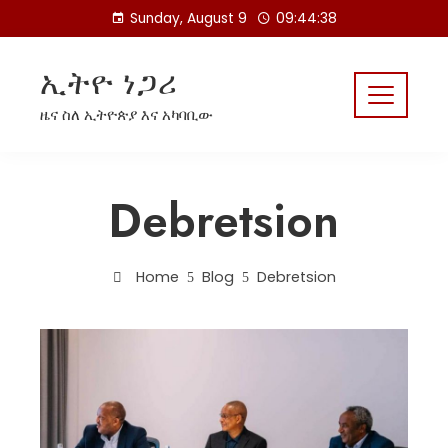
Skip
Sunday, August 9
09:44:38
to
content
ኢትዮ ነጋሪ
ዜና ስለ ኢትዮጵያ እና አካባቢው
Debretsion
Home
Blog
Debretsion