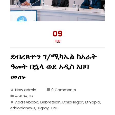
09
FEB
ደብረጽዮን ገ/ሚካኤል ከአራት
ዓመት በኋላ ወደ አዲስ አበባ
መጡ
New admin
0 Comments
መነሻ ገፅ
,
ዜና
AddisAbaba
,
Debretsion
,
EthioNegari
,
Ethiopia
,
ethiopianews
,
Tigray
,
TPLF