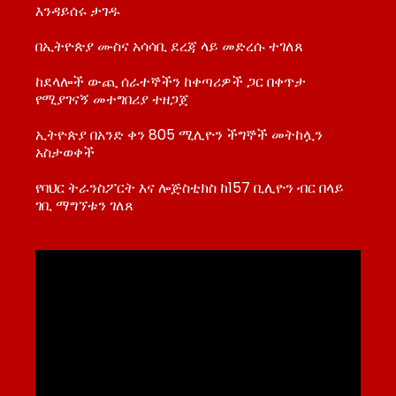
እንዳይሰሩ ታገዱ
በኢትዮጵያ ሙስና አሳሳቢ ደረጃ ላይ መድረሱ ተገለጸ
ከደላሎች ውጪ ሰራተኞችን ከቀጣሪዎች ጋር በቀጥታ
የሚያገናኝ መተግበሪያ ተዘጋጀ
ኢትዮጵያ በአንድ ቀን 805 ሚሊዮን ችግኞች መትከሏን
አስታወቀች
የባህር ትራንስፖርት እና ሎጅስቲክስ ከ157 ቢሊዮን ብር በላይ
ገቢ ማግኘቱን ገለጸ