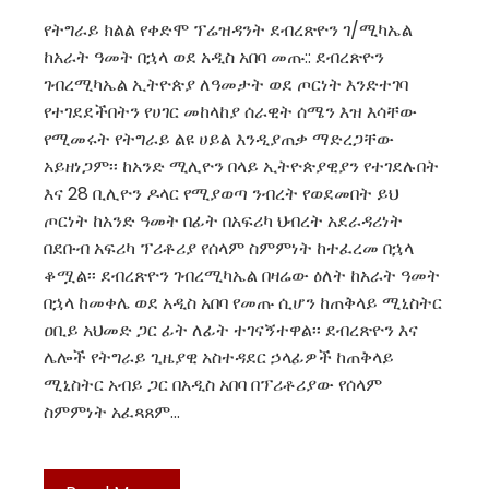
የትግራይ ክልል የቀድሞ ፕሬዝዳንት ደብረጽዮን ገ/ሚካኤል
ከአራት ዓመት በኋላ ወደ አዲስ አበባ መጡ:: ደብረጽዮን
ገብረሚካኤል ኢትዮጵያ ለዓመታት ወደ ጦርነት እንድተገባ
የተገደደችበትን የሀገር መከላከያ ሰራዊት ሰሜን እዝ እሳቸው
የሚመሩት የትግራይ ልዩ ሀይል እንዲያጠቃ ማድረጋቸው
አይዘነጋም፡፡ ከአንድ ሚሊዮን በላይ ኢትዮጵያዊያን የተገደሉበት
እና 28 ቢሊዮን ዶላር የሚያወጣ ንብረት የወደመበት ይህ
ጦርነት ከአንድ ዓመት በፊት በአፍሪካ ህብረት አደራዳሪነት
በደቡብ አፍሪካ ፕሪቶሪያ የሰላም ስምምነት ከተፈረመ በኋላ
ቆሟል፡፡ ደብረጽዮን ገብረሚካኤል በዛሬው ዕለት ከአራት ዓመት
በኋላ ከመቀሌ ወደ አዲስ አበባ የመጡ ሲሆን ከጠቅላይ ሚኒስትር
ዐቢይ አህመድ ጋር ፊት ለፊት ተገናኝተዋል፡፡ ደብረጽዮን እና
ሌሎች የትግራይ ጊዜያዊ አስተዳደር ኃላፊዎች ከጠቅላይ
ሚኒስትር አብይ ጋር በአዲስ አበባ በፕሪቶሪያው የሰላም
ስምምነት አፈጻጸም…