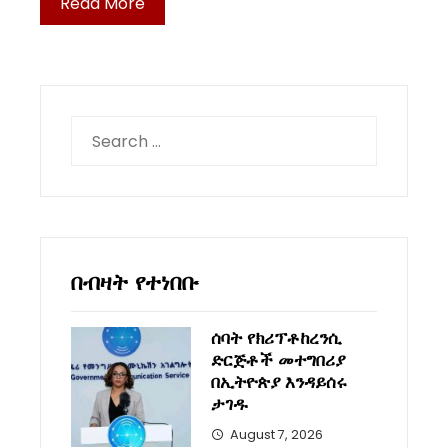
Read More
Search
for:
በብዛት የተነበቡ
ሰባት የክሪፕቶከረንሲ
ድርጅቶች መተግበሪያ
በኢትዮጵያ እንዳይሰሩ
ታገዱ
August 7, 2026