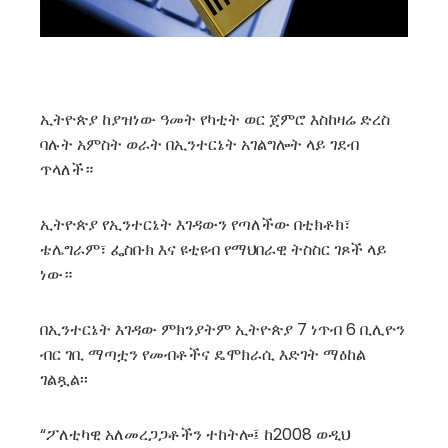
ኢትዮጵያ ከያዝነው ዓመት የካቲት ወር ጀምሮ እስከዛሬ ድረስ
ባሉት አምስት ወራት በኢንተርኔት አገልግሎት ላይ ገደብ
ጥላለች።
ኢትዮጵያ የኢንተርኔት እገዳውን የጣለችው በቲክቶክ፣
ቴሌግራም፣ ፌስቡክ እና ዩቲዩብ የማህበራዊ ትስስር ገጾች ላይ
ነው።
በኢንተርኔት እገዳው ምክንያትም ኢትዮጵያ 7 ነጥብ 6 ቢሊዮን
ብር ገቢ ማጣቷን የመብቶችና ዴሞክራሲ እድገት ማዕከል
ገልጿል፡፡
“ፖለቲካዊ አለመረጋጋቶችን ተከትሎ፤ ከ2008 ወዲህ