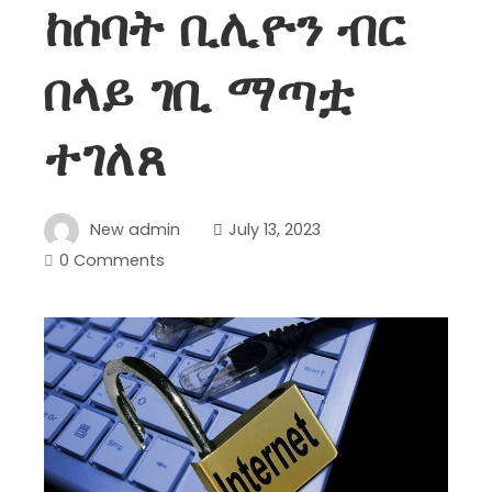
ከሰባት ቢሊዮን ብር
በላይ ገቢ ማጣቷ
ተገለጸ
New admin
July 13, 2023
0 Comments