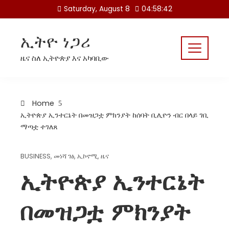
Skip
Saturday, August 8
04:58:42
to
content
ኢትዮ ነጋሪ
ዜና ስለ ኢትዮጵያ እና አካባቢው
Home
ኢትዮጵያ ኢንተርኔት በመዝጋቷ ምክንያት ከሰባት ቢሊዮን ብር በላይ ገቢ
ማጣቷ ተገለጸ
BUSINESS
,
መነሻ ገፅ
,
ኢኮኖሚ
,
ዜና
ኢትዮጵያ ኢንተርኔት
በመዝጋቷ ምክንያት