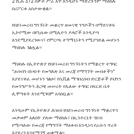
2 ሺሕ 372 ሰዎች ሥራ እጥ እንዲሆኑ ማድረጉንም ማዕከሉ
በሪፖርቱ አስታውቋል።
የበይነመረብ ግንኙነት መቋረጥ ዘመናዊ ንግዶችን በማደናቀፍ
ኢኮኖሚው በየጊዜው በሚሊዮን ዶላሮች እንዲያጣ
እንደሚያደረገውና፤ የምርጫ ተዓማኒነትን የሚያጎድል መሆኑን
ማዕከሉ ገልጿል።
ማዕከሉ በኢትዮጵያ የበይነመረብ ግንኙነትን የማቋረጥ ተግባር
“ሐሳብን በነጻነት የመግለጽ እና መረጃ የማግኘት መብቶችን”
እያደናቀፈ መሆኑን ገልጾ፤ የሲቪል ማኅበረሰብ ድርጅቶች ይህንን
የመንግሥትን ሕጋዊ መሠረት የሌለው ተግባር በፍርድ ቤት
ሊሞግቱት እንደሚገባም አሳስቧል።
እንዲሁም የኢትዮጵያ ሕዝብ የበይነመረብ ግንኙነት ማቋረጥን
መቃወም አለበት ያለው ማዕከሉ፤ በኢንተርኔት ገደብ
የሚጣለው የመረጃ የማግኘት ማዕቀብ እንዲነሳ የራሱን ጥረት
እያደረገ እንደሚገኝ ጠቁሟል፡፡