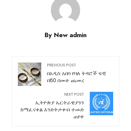
By New admin
PREVIOUS POST
በአዲስ አበባ የባለ ትዳሮች ፍቺ
በ60 በመቶ ጨመረ
NEXT POST
ኢትዮጵያ ኤርትራዊያንን
ከማፈናቀል እንድትታቀብ ተመድ
ጠየቀ