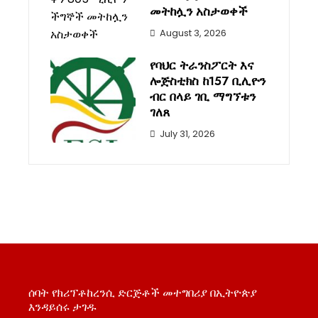
መትከሏን አስታወቀች
August 3, 2026
የባህር ትራንስፖርት እና
ሎጅስቲክስ ከ157 ቢሊዮን
ብር በላይ ገቢ ማግኘቱን
ገለጸ
July 31, 2026
ሰባት የክሪፕቶከረንሲ ድርጅቶች መተግበሪያ በኢትዮጵያ
እንዳይሰሩ ታገዱ