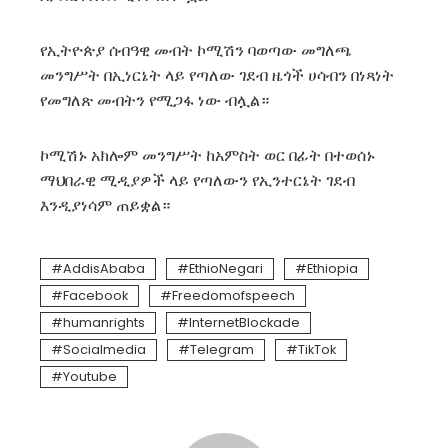
የኢትዮጵያ ሰብዓዊ መብት ኮሚሽን ባወጣው መግለጫ
መንግሥት በኢነርኔት ላይ የጣለው ገደብ ዜጎች ሀሳብን በነጻነት
የመግለጽ መብትን የሚጋፋ ነው ብሏል።
ኮሚሽኑ አክሎም መንግሥት ከአምስት ወር በፊት በተወሰኑ
ማህበራዊ ሚዲያዎች ላይ የጣለውን የኢንተርኔት ገደብ
እንዲያነሳም ጠይቋል።
AddisAbaba
EthioNegari
Ethiopia
Facebook
Freedomofspeech
humanrights
InternetBlockade
Socialmedia
Telegram
TikTok
Youtube