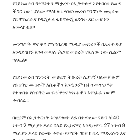
የበይነመረብ ግንኙነትን ማቋረጥ በኢትዮጵያ እየተባባሰ የመጣ
ችግር ነው” ያለው ማዕከሉ፤ የበይነመረብ ግንኙነት መቋረጡ
የዴሞክራሲና የዲጂታል ቴክኖሎጂ ዕድገት ጸር መሆኑን
አመላክቷል፡፡
መንግሥት ዋና ዋና የማኅበራዊ ሚዲያ መድረኮች በኢትዮጵያ
እንዳይጎበኙ እገዳ መጣሉ ሕጋዊ መሰረት የሌለው ነው ሲልም
ገልጿል፡፡
የበይነመረብ ግንኙነት መቋረጥ ትኩረት ሊያገኝ ባለመቻሉም
የሰብዓዊ መብቶች እሴቶችን እንዲሁም በሕገ መንግሥቱ
የተጠበቁ የሰብዓዊ መብቶችንና ነፃነቶችን እየገፈፈ ነውም
ተብላል።
በዚህም በኢንተርኔት አገልግሎት ላይ በተጣለው ገደብ ከ140
ነጥብ 2 ሚሊየን ዶላር በላይ የኢኮኖሚ እንዲሁም፤ 27 ነጥብ 8
ሚሊየን ዶላር የውጭ ቀጥታ የምርት ገበያ ኪሳራ ማድረሱን እና