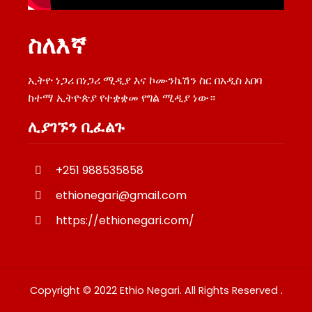
ስለእኛ
ኢትዮ ነጋሪ በነጋሪ ሚዲያ እና ኮሙንኬሽን ስር በአዲስ አበባ
ከተማ ኢትዮጵያ የተቋቋመ የግል ሚዲያ ነው።
ሊያገኙን ቢፈልጉ
+251 988535858
ethionegari@gmail.com
https://ethionegari.com/
Copyright © 2022 Ethio Negari. All Rights Reserved .