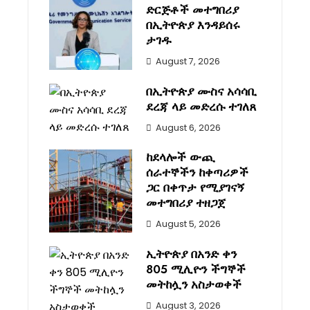
ድርጅቶች መተግበሪያ
በኢትዮጵያ እንዳይሰሩ
ታገዱ
August 7, 2026
በኢትዮጵያ ሙስና አሳሳቢ
ደረጃ ላይ መድረሱ ተገለጸ
August 6, 2026
ከደላሎች ውጪ
ሰራተኞችን ከቀጣሪዎች
ጋር በቀጥታ የሚያገናኝ
መተግበሪያ ተዘጋጀ
August 5, 2026
ኢትዮጵያ በአንድ ቀን
805 ሚሊዮን ችግኞች
መትከሏን አስታወቀች
August 3, 2026