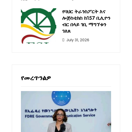
የባህር ትራንስፖርት እና
ሎጅስቲክስ ከ157 ቢሊዮን
ብር በላይ ገቢ ማግኘቱን
ገለጸ
July 31, 2026
የመረጥንልዎ