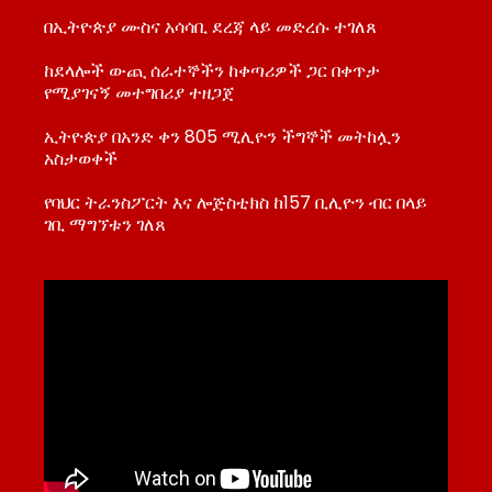
በኢትዮጵያ ሙስና አሳሳቢ ደረጃ ላይ መድረሱ ተገለጸ
ከደላሎች ውጪ ሰራተኞችን ከቀጣሪዎች ጋር በቀጥታ
የሚያገናኝ መተግበሪያ ተዘጋጀ
ኢትዮጵያ በአንድ ቀን 805 ሚሊዮን ችግኞች መትከሏን
አስታወቀች
የባህር ትራንስፖርት እና ሎጅስቲክስ ከ157 ቢሊዮን ብር በላይ
ገቢ ማግኘቱን ገለጸ