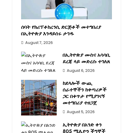
ሰባት የክሪፕቶከረንሲ ድርጅቶች መተግበሪያ
በኢትዮጵያ እንዳይሰሩ ታገዱ
August 7, 2026
በኢትዮጵያ ሙስና አሳሳቢ
ደረጃ ላይ መድረሱ ተገለጸ
August 6, 2026
ከደላሎች ውጪ
ሰራተኞችን ከቀጣሪዎች
ጋር በቀጥታ የሚያገናኝ
መተግበሪያ ተዘጋጀ
August 5, 2026
ኢትዮጵያ በአንድ ቀን
805 ሚሊዮን ችግኞች