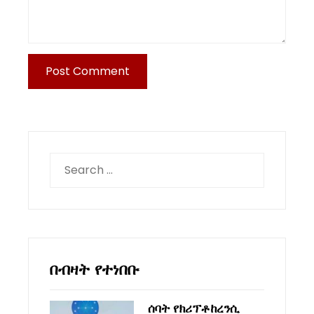
Search
for:
በብዛት የተነበቡ
ሰባት የክሪፕቶከረንሲ