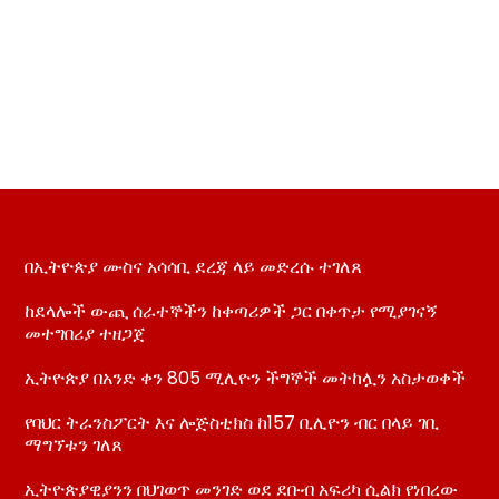
በኢትዮጵያ ሙስና አሳሳቢ ደረጃ ላይ መድረሱ ተገለጸ
ከደላሎች ውጪ ሰራተኞችን ከቀጣሪዎች ጋር በቀጥታ የሚያገናኝ
መተግበሪያ ተዘጋጀ
ኢትዮጵያ በአንድ ቀን 805 ሚሊዮን ችግኞች መትከሏን አስታወቀች
የባህር ትራንስፖርት እና ሎጅስቲክስ ከ157 ቢሊዮን ብር በላይ ገቢ
ማግኘቱን ገለጸ
ኢትዮጵያዊያንን በህገወጥ መንገድ ወደ ደቡብ አፍሪካ ሲልክ የነበረው