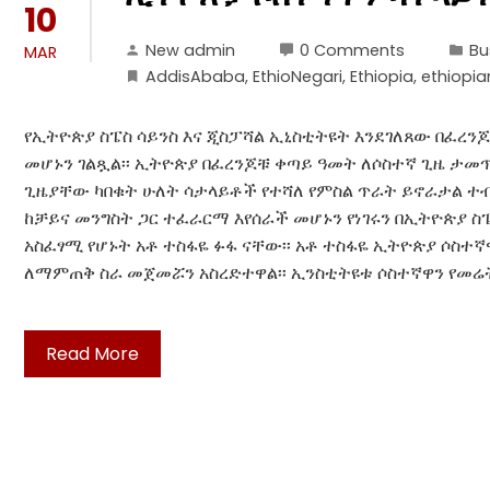
10
New admin
0 Comments
Bu
MAR
AddisAbaba
,
EthioNegari
,
Ethiopia
,
ethiopi
የኢትዮጵያ ስፔስ ሳይንስ እና ጂስፓሻል ኢኒስቲትዩት እንደገለጸው በፈረ
መሆኑን ገልጿል፡፡ ኢትዮጵያ በፈረንጆቹ ቀጣይ ዓመት ለሶስተኛ ጊዜ ታመ
ጊዜያቸው ካበቁት ሁለት ሳታላይቶች የተሻለ የምስል ጥራት ይኖራታል ተ
ከቻይና መንግስት ጋር ተፈራርማ እየሰራች መሆኑን የነገሩን በኢትዮጵያ ስፔ
አስፈፃሚ የሆኑት አቶ ተስፋዬ ፉፋ ናቸው፡፡ አቶ ተስፋዬ ኢትዮጵያ ሶስተ
ለማምጠቅ ስራ መጀመሯን አስረድተዋል፡፡ ኢንስቲትዩቱ ሶስተኛዋን የመሬት
Read More