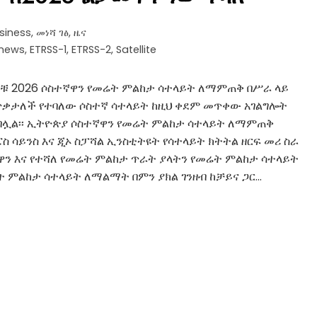
siness
,
መነሻ ገፅ
,
ዜና
anews
,
ETRSS-1
,
ETRSS-2
,
Satellite
ንጆቹ 2026 ሶስተኛዋን የመሬት ምልከታ ሳተላይት ለማምጠቅ በሥራ ላይ
ጥቃታለች የተባለው ሶስተኛ ሳተላይት ከዚህ ቀደም መጥቀው አገልግሎት
ብሏል፡፡ ኢትዮጵያ ሶስተኛዋን የመሬት ምልከታ ሳተላይት ለማምጠቅ
ስ ሳይንስ እና ጂኦ ስፓሻል ኢንስቲትዩት የሳተላይት ክትትል ዘርፍ መሪ ስራ
ኛዋን እና የተሻለ የመሬት ምልከታ ጥራት ያላትን የመሬት ምልከታ ሳተላይት
 ምልከታ ሳተላይት ለማልማት በምን ያክል ገንዘብ ከቻይና ጋር…