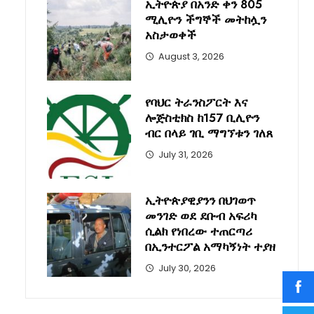
ኢትዮጵያ በአንድ ቀን 805
ሚሊዮን ችግኞች መትከሏን
አስታወቀች
August 3, 2026
የባህር ትራንስፖርት እና
ሎጅስቲክስ ከ157 ቢሊዮን
ብር በላይ ገቢ ማግኘቱን ገለጸ
July 31, 2026
ኢትዮጵያዊያንን በህገወጥ
መንገድ ወደ ደቡብ አፍሪካ
ሲልክ የነበረው ተጠርጣሪ
በኢንተርፖል አማካኝነት ተያዘ
July 30, 2026