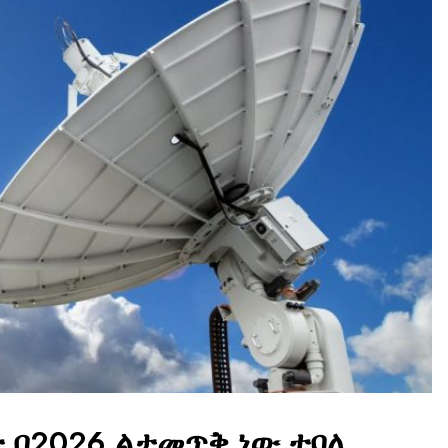
 በ2026 ልታመጥቅ ነው ተባለ