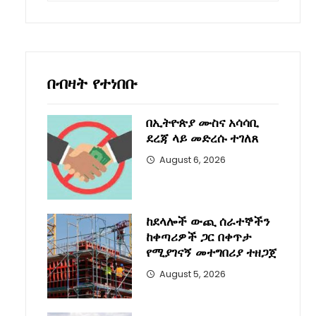
በብዛት የተነበቡ
በኢትዮጵያ ሙስና አሳሳቢ
ደረጃ ላይ መድረሱ ተገለጸ
August 6, 2026
ከደላሎች ውጪ ሰራተኞችን
ከቀጣሪዎች ጋር በቀጥታ
የሚያገናኝ መተግበሪያ ተዘጋጀ
August 5, 2026