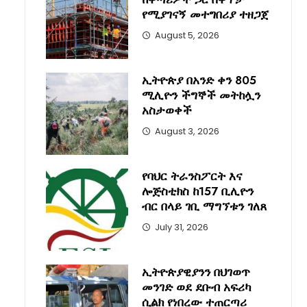
የሚያገናኝ መተግበሪያ ተዘጋጀ
August 5, 2026
ኢትዮጵያ በአንድ ቀን 805
ሚሊዮን ችግኞች መትከሏን
አስታወቀች
August 3, 2026
የባህር ትራንስፖርት እና
ሎጅስቲክስ ከ157 ቢሊዮን
ብር በላይ ገቢ ማግኘቱን ገለጸ
July 31, 2026
ኢትዮጵያዊያንን በህገወጥ
መንገድ ወደ ደቡብ አፍሪካ
ሲልክ የነበረው ተጠርጣሪ