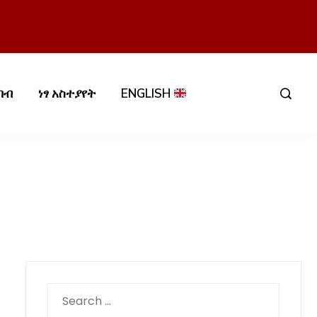
በብ
ነፃ አስተያየት
ENGLISH
Search
for: