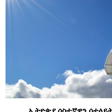
ኢትዮጵያ ሶስተኛዋን ሳተላይት