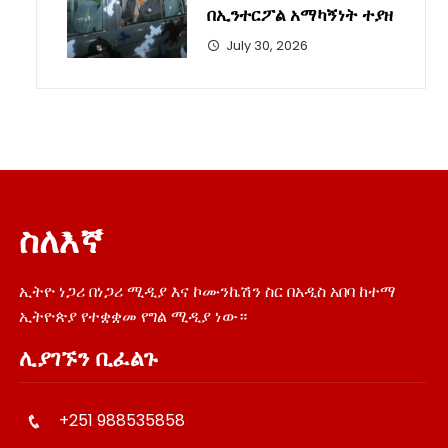
በኢንተርፖል አማካኝነት ተያዘ
July 30, 2026
ስለእኛ
ኢትዮ ነጋሪ በነጋሪ ሚዲያ እና ኮሙንኬሽን ስር በአዲስ አበባ ከተማ
ኢትዮጵያ የተቋቋመ የግል ሚዲያ ነው።
ሊያገኙን ቢፈልጉ
+251 988535858