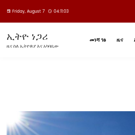
Skip
to
Friday, August 7
04:11:03
content
ኢትዮ ነጋሪ
መነሻ ገፅ
ዜና
ዜና ስለ ኢትዮጵያ እና አካባቢው