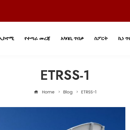
ኢኮኖሚ
የተጣራ መረጃ
አካባቢ ጥበቃ
ስፖርት
ኪነ ጥ
ETRSS-1
Home
Blog
ETRSS-1