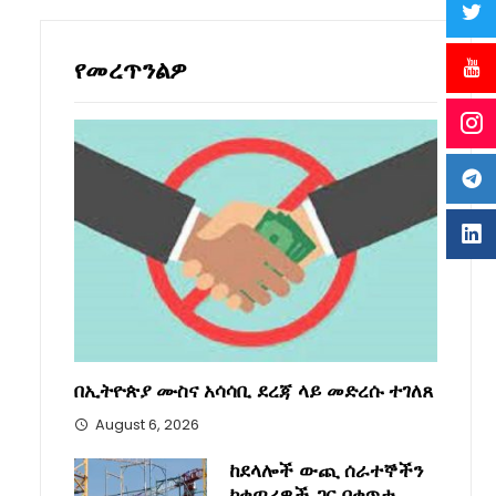
የመረጥንልዎ
በኢትዮጵያ ሙስና አሳሳቢ ደረጃ ላይ መድረሱ ተገለጸ
August 6, 2026
ከደላሎች ውጪ ሰራተኞችን
ከቀጣሪዎች ጋር በቀጥታ