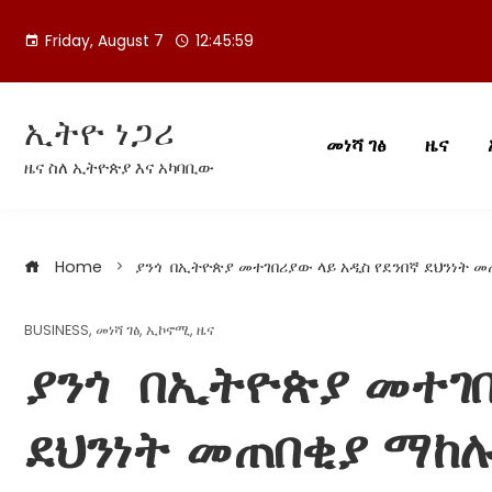
Skip
to
Friday, August 7
12:46:00
content
ኢትዮ ነጋሪ
መነሻ ገፅ
ዜና
ዜና ስለ ኢትዮጵያ እና አካባቢው
Home
ያንጎ በኢትዮጵያ መተገበሪያው ላይ አዲስ የደንበኛ ደህንነት መ
BUSINESS
,
መነሻ ገፅ
,
ኢኮኖሚ
,
ዜና
ያንጎ በኢትዮጵያ መተገበ
ደህንነት መጠበቂያ ማከሉ