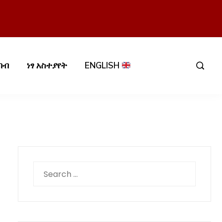
በብ
ነፃ አስተያየት
ENGLISH
Search
for: