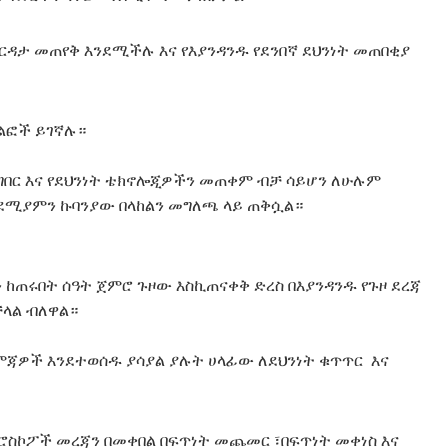
እርዳታ መጠየቅ እንደሚችሉ እና የእያንዳንዱ የደንበኛ ደህንነት መጠበቂያ
ቁልፎች ይገኛሉ።
ተግበር እና የደህንነት ቴክኖሎጂዎችን መጠቀም ብቻ ሳይሆን ለሁሉም
ንደሚያምን ኩባንያው በላከልን መግለጫ ላይ ጠቅሷል።
 ከጠሩበት ሰዓት ጀምሮ ጉዞው እስኪጠናቀቅ ድረስ በእያንዳንዱ የጉዞ ደረጃ
ቻላል ብለዋል።
እርምጃዎች እንደተወሰዱ ያሳያል ያሉት ሀላፊው ለደህንነት ቁጥጥር እና
ይሮስኮፖች መረጃን በመቀበል በፍጥነት መጨመር ፣በፍጥነት መቀነስ እና