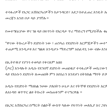
ተሳፋሪዎች የአጋር አሽከርካሪዎችን ስታንዳርድ፣ አደጋ ከተፈጠረ እንዴት 
መረጃን አንድ ቦታ ላይ ያገኛሉ።
የመተግበሪያው ዋና ገፅ ላይ በፍጥነት የእርዳታ ጥሪ ማድረግ የሚያስችሉ 
“ዋናው ትኩረታችን ደህንነት ነው ፣ ጠንካራ የደህንነት እርምጃዎችን መ
ተጠቃሚ እንዲታዩ እና ግልጽ እንዲሆኑ ማድረግም አስፈላጊ ነው ብሎ እ
በኢትዮጵያ የያንጎ ተወካይ የቀናለም አበበ
(ዶር) እንዳሉት አዲሱ የደንበኛ ደህንነት መጠበቂያ ተሳፋሪዎች መኪናውን
ላይ የእነሱን ደህንነት ለመጠበቅ ምን እየሰራን እንደሆነ በትክክል ማየት ይ
አዲሱ የደህንነት ማዕከል ጉዞው ያለበትን ሁኔታ እና የትኞቹ የደህንነት 
ለአነዳድ ቁጥጥር ልዩ ትኩረት መስጠቱንም ተናግረዋል ።
በአጋር አሽከርካሪ ስማርት ስልኮች ውስጥ ካለው የፍጥነት መለኪያ እና ጋ