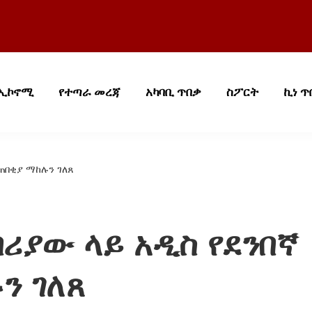
ኢኮኖሚ
የተጣራ መረጃ
አካባቢ ጥበቃ
ስፖርት
ኪነ ጥ
ጠበቂያ ማከሉን ገለጸ
ሪያው ላይ አዲስ የደንበኛ
ን ገለጸ