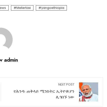
news
Metertaxi
yangoethiopia
w admin
NEXT POST
የሕንዱ ጠቅላይ ሚንስትር ኢትዮጵያን
ሊጎበኙ ነው