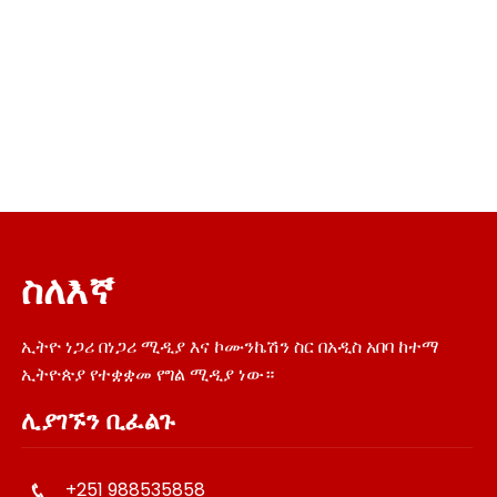
ስለእኛ
ኢትዮ ነጋሪ በነጋሪ ሚዲያ እና ኮሙንኬሽን ስር በአዲስ አበባ ከተማ
ኢትዮጵያ የተቋቋመ የግል ሚዲያ ነው።
ሊያገኙን ቢፈልጉ
+251 988535858