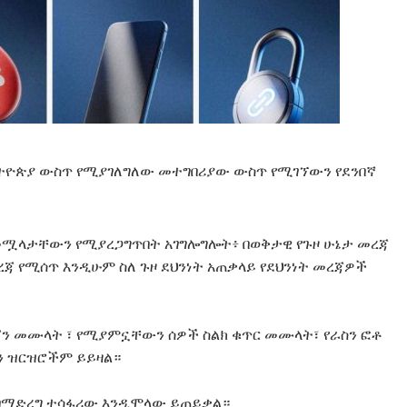
 ኢትዮጵያ ውስጥ የሚያገለግለው መተግበሪያው ውስጥ የሚገኘውን የደንበኛ
መሟላታቸውን የሚያረጋግጥበት አገግሎግሎት፥ በወቅታዊ የጉዞ ሁኔታ መረጃ
ጃ የሚሰጥ እንዲሁም ስለ ጉዞ ደህንነት አጠቃላይ የደህንነት መረጃዎች
ጃን መሙላት ፣ የሚያምኗቸውን ሰዎች ስልክ ቁጥር መሙላት፣ የራስን ፎቶ
ን ዝርዝሮችም ይይዛል።
ት በማድረግ ተሳፋሪው እንዲሞላው ይጠይቃል።