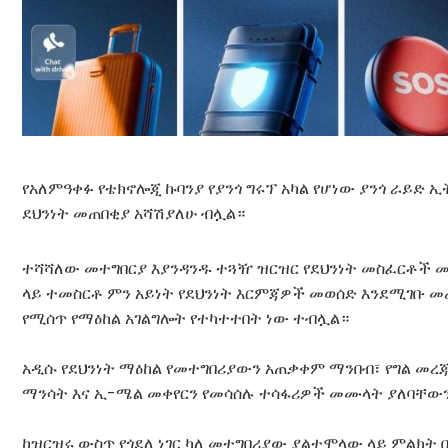
የአለምዓቀፉ የቴክኖሎጂ ኩባንያ የያንጎ ግሩፕ አካል የሆነው ያንጎ ራይድ
ደህንነት መጠበቂያ አሻሽያለሁ ብሏል።
ተሻሻለው መተግበርያ እያንዳንዱ ተጓዥ ዝርዝር የደህንነት መስፈርቶች 
ላይ ተመስርቶ ምን አይነት የደህንነት እርምጃዎች መወሰድ እንደሚገቡ መረ
የሚሰጥ የማዕከል አገልግሎት የተካተተበት ነው ተብሏል።
አዲሱ የደህንነት ማዕከል የመተግበሪያውን አጠቃቀም ማንበብ፣ የግል መረ
ማንሳት እና ኢ-ሜል መቀየርን የመሳሰሉ ተሳፋሪዎች መሙላት ያለባቸው
ከዝርዝሩ ውስጥ የጎደለ ነገር ካለ መተግበሪያው ያልተሞላው ላይ ምልክ