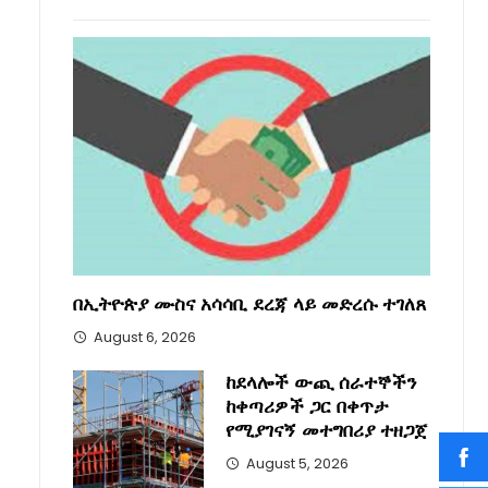
በኢትዮጵያ ሙስና አሳሳቢ ደረጃ ላይ መድረሱ ተገለጸ
August 6, 2026
ከደላሎች ውጪ ሰራተኞችን
ከቀጣሪዎች ጋር በቀጥታ
የሚያገናኝ መተግበሪያ ተዘጋጀ
August 5, 2026