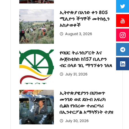
ኢትዮጵያ በአንድ ቀን 805
ሚሊዮን ችግኞች መትከሏን
አስታወቀች
August 3, 2026
የባህር ትራንስፖርት እና
ሎጅስቲክስ ከ157 ቢሊዮን
ብር በላይ ገቢ ማግኘቱን ገለጸ
July 31, 2026
ኢትዮጵያዊያንን በህገወጥ
መንገድ ወደ ደቡብ አፍሪካ
ሲልክ የነበረው ተጠርጣሪ
በኢንተርፖል አማካኝነት ተያዘ
July 30, 2026