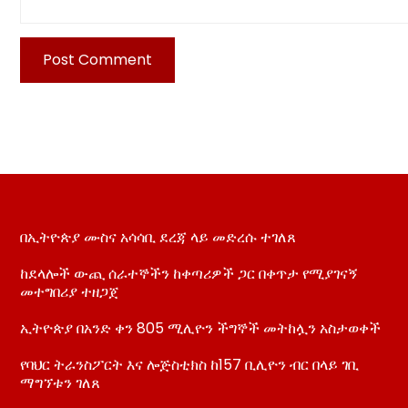
በኢትዮጵያ ሙስና አሳሳቢ ደረጃ ላይ መድረሱ ተገለጸ
ከደላሎች ውጪ ሰራተኞችን ከቀጣሪዎች ጋር በቀጥታ የሚያገናኝ
መተግበሪያ ተዘጋጀ
ኢትዮጵያ በአንድ ቀን 805 ሚሊዮን ችግኞች መትከሏን አስታወቀች
የባህር ትራንስፖርት እና ሎጅስቲክስ ከ157 ቢሊዮን ብር በላይ ገቢ
ማግኘቱን ገለጸ