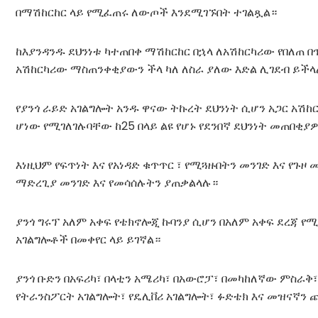
በማሽከርከር ላይ የሚፈጠሩ ለውጦች እንደሚገኙበት ተገልጿል።
ከእያንዳንዱ ደህንነቱ ካተጠበቀ ማሽከርከር በኋላ ለአሽከርካሪው የበለጠ በ
አሽከርካሪው ማስጠንቀቂያውን ችላ ካለ ለስራ ያለው እድል ሊገደብ ይችላ
የያንጎ ራይድ አገልግሎት አንዱ ዋናው ትኩረት ደህንነት ሲሆን አጋር አሽከ
ሆነው የሚገለገሉባቸው ከ25 በላይ ልዩ የሆኑ የደንበኛ ደህንነት መጠበቂ
እነዚህም የፍጥነት እና የአነዳድ ቁጥጥር ፣ የሚጓዙበትን መንገድ እና የጉ
ማድረጊያ መንገድ እና የመሳሰሉትን ያጠቃልላሉ።
ያንጎ ግሩፕ አለም አቀፍ የቴክኖሎጂ ኩባንያ ሲሆን በአለም አቀፍ ደረጃ
አገልግሎቶች በመቀየር ላይ ይገኛል።
ያንጎ ቡድን በአፍሪካ፣ በላቲን አሜሪካ፣ በአውሮፓ፣ በመካከለኛው ምስራቅ፣
የትራንስፖርት አገልግሎት፣ የዴሊቨሪ አገልግሎት፣ ፉድቴክ እና መዝናኛን 