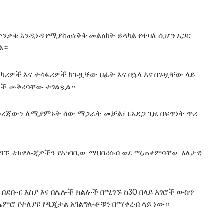
ጥንቃቄ እንዲነዳ የሚያስጠነቅቅ መልዕክት ይላካል የተባለ ሲሆን አጋር
ል።
ርካሪዎች እና ተሳፋሪዎች ከጉዟቸው በፊት እና በኋላ እና በጉዟቸው ላይ
ያዎች መቅረባቸው ተገልጿል።
ዞ መረጃውን ለሚያምኑት ሰው ማጋራት መቻል፣ በአደጋ ጊዜ በፍጥነት ጥሪ
 የሚገኙ ቴክኖሎጂዎችን የአካባቢው ማህበረሰብ ወደ ሚጠቀምባቸው ዕለታዊ
 በደቡብ እስያ እና በሌሎች ክልሎች በሚገኙ ከ30 በላይ አገሮች ውስጥ
ጨምሮ የተለያዩ የዲጂታል አገልግሎቶቹን በማቀረብ ላይ ነው።