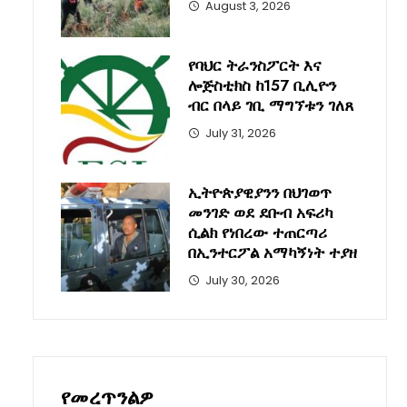
August 3, 2026
የባህር ትራንስፖርት እና
ሎጅስቲክስ ከ157 ቢሊዮን
ብር በላይ ገቢ ማግኘቱን ገለጸ
July 31, 2026
ኢትዮጵያዊያንን በህገወጥ
መንገድ ወደ ደቡብ አፍሪካ
ሲልክ የነበረው ተጠርጣሪ
በኢንተርፖል አማካኝነት ተያዘ
July 30, 2026
የመረጥንልዎ