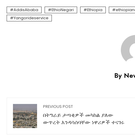
AddisAbaba
EthioNegari
Ethiopia
ethiopia
Yangorideservice
By Ne
PREVIOUS POST
በትግራይ ታጣቂዎች መካከል ያለው
ውጥረት እንዳሳሰባቸው ነዋሪዎች ተናገሩ