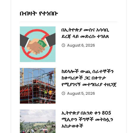
በብዛት የተነበቡ
በኢትዮጵያ ሙስና አሳሳቢ
ደረጃ ላይ መድረሱ ተገለጸ
August 6, 2026
ከደላሎች ውጪ ሰራተኞችን
ከቀጣሪዎች ጋር በቀጥታ
የሚያገናኝ መተግበሪያ ተዘጋጀ
August 5, 2026
ኢትዮጵያ በአንድ ቀን 805
ሚሊዮን ችግኞች መትከሏን
አስታወቀች