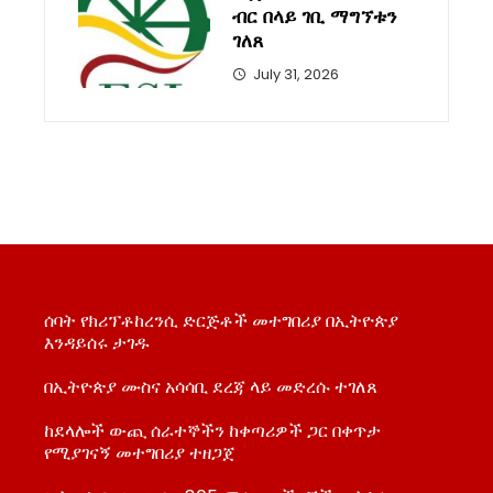
ብር በላይ ገቢ ማግኘቱን
ገለጸ
July 31, 2026
ሰባት የክሪፕቶከረንሲ ድርጅቶች መተግበሪያ በኢትዮጵያ
እንዳይሰሩ ታገዱ
በኢትዮጵያ ሙስና አሳሳቢ ደረጃ ላይ መድረሱ ተገለጸ
ከደላሎች ውጪ ሰራተኞችን ከቀጣሪዎች ጋር በቀጥታ
የሚያገናኝ መተግበሪያ ተዘጋጀ