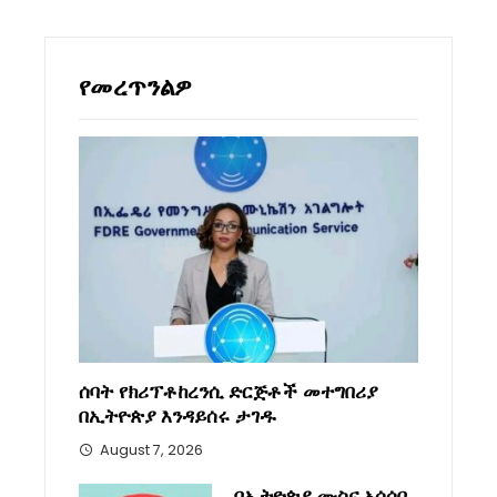
የመረጥንልዎ
ሰባት የክሪፕቶከረንሲ ድርጅቶች መተግበሪያ
በኢትዮጵያ እንዳይሰሩ ታገዱ
August 7, 2026
በኢትዮጵያ ሙስና አሳሳቢ