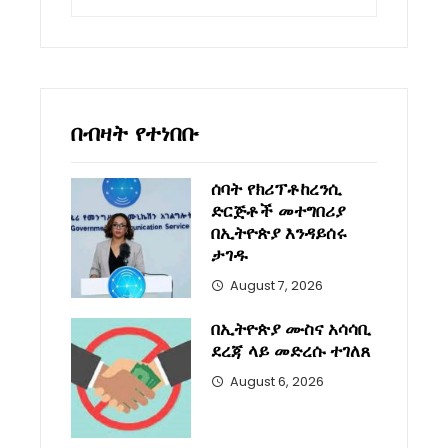
for:
በብዛት የተነበቡ
ሰባት የክሪፕቶከረንሲ
ድርጅቶች መተግበሪያ
በኢትዮጵያ እንዳይሰሩ
ታገዱ
August 7, 2026
በኢትዮጵያ ሙስና አሳሳቢ
ደረጃ ላይ መድረሱ ተገለጸ
August 6, 2026