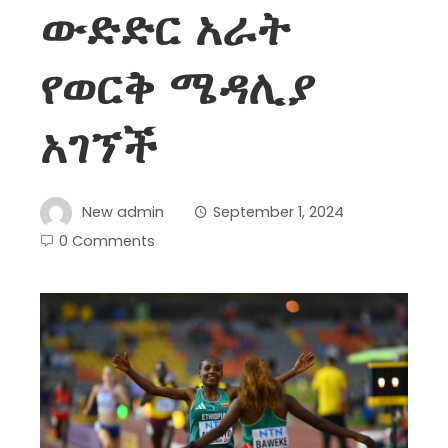
ውድድር አራት
የወርቅ ሜዳሊያ
አገኘች
New admin
September 1, 2024
0 Comments