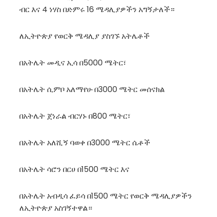
ብር እና 4 ነሃስ በድምሩ 16 ሜዳሊያዎችን አግኝታለች።
ለኢትዮጵያ የወርቅ ሜዳሊያ ያስገኙ አትሌቶች
በአትሌት መዲና ኢሳ በ5000 ሜትር፣
በአትሌት ሲምቦ አለማየሁ በ3000 ሜትር መሰናክል
በአትሌት ጀነራል ብርሃኑ በ800 ሜትር፣
በአትሌት አለሺኝ ባወቀ በ3000 ሜትር ሴቶች
በአትሌት ሳሮን በርሀ በ1500 ሜትር እና
በአትሌት አብዲሳ ፈይሳ በ1500 ሜትር የወርቅ ሜዳሊያዎችን
ለኢትዮጵያ አስገኝተዋል።