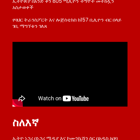
ኢትዮጵያ በአንድ ቀን 805 ሚሊዮን ችግኞች መትከሏን
አስታወቀች
የባህር ትራንስፖርት እና ሎጅስቲክስ ከ157 ቢሊዮን ብር በላይ
ገቢ ማግኘቱን ገለጸ
ስለእኛ
ኢትዮ ነጋሪ በነጋሪ ሚዲያ እና ኮሙንኬሽን ስር በአዲስ አበባ