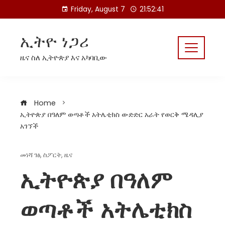
Skip
Friday, August 7
21:52:42
to
content
ኢትዮ ነጋሪ
ዜና ስለ ኢትዮጵያ እና አካባቢው
Home
ኢትዮጵያ በዓለም ወጣቶች አትሌቲክስ ውድድር አራት የወርቅ ሜዳሊያ
አገኘች
መነሻ ገፅ
,
ስፖርት
,
ዜና
ኢትዮጵያ በዓለም
ወጣቶች አትሌቲክስ