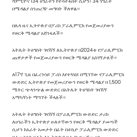
ሻምፒዮና 134 ሀገራትን የተሳተፋበት ሲሆን፤ 34 ሃገራት
በሜዳልያ ሰንጠረዥ መግባት ችለዋል።
በሌላ ዜና ኢትዮጵያ በፓሪስ ፓራሊምፒክ የመጀመሪያውን
የወርቅ ሜዳልያ አሸንፋለች።
አትሌት ትዕግስት ገዛኸኝ ለኢትዮጵያ በ2024ቱ የፓራሊምፒክ
ጨዋታዎች የመጀመሪያውን የወርቅ ሜዳልያ አስገኝታለች።
ለ17ኛ ጊዜ በፈረንሳይ ፓሪስ እየተካሄደ በሚገኘው የፓራሊምፒክ
ውድድር ኢትዮጵያ የመጀመሪያውን የወርቅ ሜዳልያ በ 1,500
ሜትር ጭላንጭል ውድድር በአትሌት ትዕግስት ገዛኸኝ
አማካኝነት ማግኘት ችላለች።
አትሌት ትዕግስት ገዛኸኝ በፓራሊምፒክ ውድድር ታሪክ
ለሀገራችን ኢትዮጵያ ሁለተኛውን የወርቅ ሜዳልያ ያመጣች
ሲሆን ከአራት አመታት በፊት በቶኪዮ ፓራሊምፒክ ውድድር