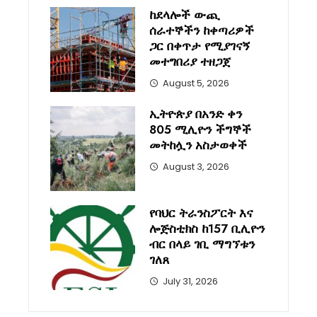
ከደላሎች ውጪ
ሰራተኞችን ከቀጣሪዎች
ጋር በቀጥታ የሚያገናኝ
መተግበሪያ ተዘጋጀ
August 5, 2026
ኢትዮጵያ በአንድ ቀን
805 ሚሊዮን ችግኞች
መትከሏን አስታወቀች
August 3, 2026
የባህር ትራንስፖርት እና
ሎጅስቲክስ ከ157 ቢሊዮን
ብር በላይ ገቢ ማግኘቱን
ገለጸ
July 31, 2026