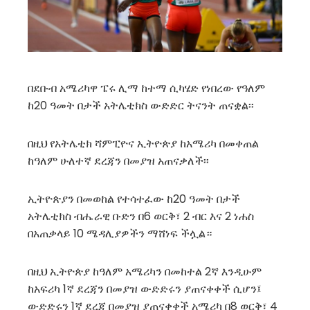
በደቡብ አሜሪካዋ ፔሩ ሊማ ከተማ ሲካሄድ የነበረው የዓለም
ከ20 ዓመት በታች አትሌቲክስ ውድድር ትናንት ጠናቋል፡፡
በዚህ የአትሌቲክ ሻምፒዮና ኢትዮጵያ ከአሜሪካ በመቀጠል
ከዓለም ሁለተኛ ደረጃን በመያዝ አጠናቃለች፡፡
ኢትዮጵያን በመወከል የተሳተፈው ከ20 ዓመት በታች
አትሌቲክስ ብሔራዊ ቡድን በ6 ወርቅ፣ 2 ብር እና 2 ነሐስ
በአጠቃላይ 10 ሜዳሊያዎችን ማሸነፍ ችሏል።
በዚህ ኢትዮጵያ ከዓለም አሜሪካን በመከተል 2ኛ እንዲሁም
ከአፍሪካ 1ኛ ደረጃን በመያዝ ውድድሩን ያጠናቀቀች ሲሆን፤
ውድድሩን 1ኛ ደረጃ በመያዝ ያጠናቀቀች አሜሪካ በ8 ወርቅ፣ 4