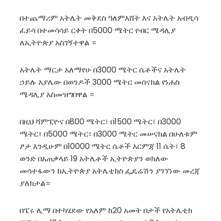
በተጨማሪም አትሌት መቅደስ ዓለምእሸት እና አትሌት አብዲሳ
ፈይሳ በተመሳሳይ ርቀት በ5000 ሜትር የብር ሜዳሊያ
ለኢትዮጵያ አስገኝተዋል ።
አትሌት ማርታ አለማየሁ በ3000 ሜትር ሴቶችና አትሌት
ኃይሉ አያሌው በወንዶች 3000 ሜትር መሰናክል የነሐስ
ሜዳሊያ አስመዝግበዋል ።
በዚህ ሻምፒዮና በ800 ሜትር፣ በ1500 ሜትር፣ በ3000
ሜትር፣ በ5000 ሜትር፣ በ3000 ሜትር መሠናክል በሁለቱም
ፆታ እንዲሁም በ10000 ሜትር ሴቶች እርምጃ 11 ሴት፣ 8
ወንድ በአጠቃላይ 19 አትሌቶች ኢትዮጵያን ወክለው
መሳተፋውን ከኢትዮጵያ አትሌቲክስ ፌዴሬሽን ያገኘነው መረጃ
ያለክታል።
በፔሩ ሊማ በተካሄደው የአለም ከ20 አመት በታች የአትሌቲክ