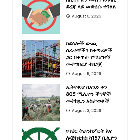
ደረጃ ላይ መድረሱ ተገለጸ
August 6, 2026
ከደላሎች ውጪ
ሰራተኞችን ከቀጣሪዎች
ጋር በቀጥታ የሚያገናኝ
መተግበሪያ ተዘጋጀ
August 5, 2026
ኢትዮጵያ በአንድ ቀን
805 ሚሊዮን ችግኞች
መትከሏን አስታወቀች
August 3, 2026
የባህር ትራንስፖርት እና
ሎጅስቲክስ ከ157 ቢሊዮን