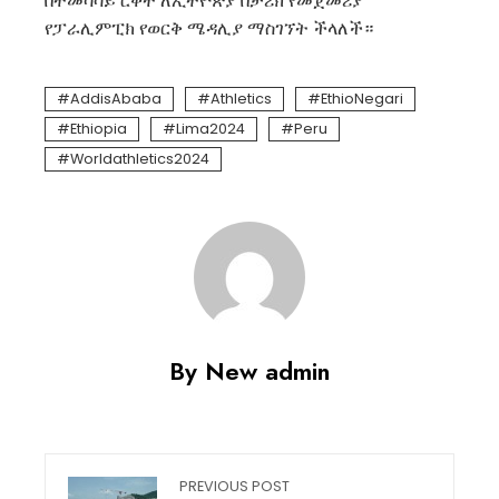
በተመሳሳይ ርቀት ለኢትዮጵያ በታሪክ የመጀመሪያ
የፓራሊምፒክ የወርቅ ሜዳሊያ ማስገኘት ችላለች።
AddisAbaba
Athletics
EthioNegari
Ethiopia
Lima2024
Peru
Worldathletics2024
By New admin
PREVIOUS POST