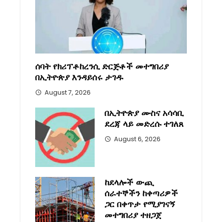
ሰባት የክሪፕቶከረንሲ ድርጅቶች መተግበሪያ
በኢትዮጵያ እንዳይሰሩ ታገዱ
August 7, 2026
በኢትዮጵያ ሙስና አሳሳቢ
ደረጃ ላይ መድረሱ ተገለጸ
August 6, 2026
ከደላሎች ውጪ
ሰራተኞችን ከቀጣሪዎች
ጋር በቀጥታ የሚያገናኝ
መተግበሪያ ተዘጋጀ