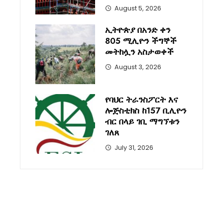
August 5, 2026
ኢትዮጵያ በአንድ ቀን
805 ሚሊዮን ችግኞች
መትከሏን አስታወቀች
August 3, 2026
የባህር ትራንስፖርት እና
ሎጅስቲክስ ከ157 ቢሊዮን
ብር በላይ ገቢ ማግኘቱን
ገለጸ
July 31, 2026