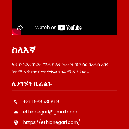
ስለእኛ
ኢትዮ ነጋሪ በነጋሪ ሚዲያ እና ኮሙንኬሽን ስር በአዲስ አበባ
ከተማ ኢትዮጵያ የተቋቋመ የግል ሚዲያ ነው።
ሊያገኙን ቢፈልጉ
+251 988535858
ethionegari@gmail.com
https://ethionegari.com/