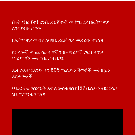
ሰባት የክሪፕቶከረንሲ ድርጅቶች መተግበሪያ በኢትዮጵያ
እንዳይሰሩ ታገዱ
በኢትዮጵያ ሙስና አሳሳቢ ደረጃ ላይ መድረሱ ተገለጸ
ከደላሎች ውጪ ሰራተኞችን ከቀጣሪዎች ጋር በቀጥታ
የሚያገናኝ መተግበሪያ ተዘጋጀ
ኢትዮጵያ በአንድ ቀን 805 ሚሊዮን ችግኞች መትከሏን
አስታወቀች
የባህር ትራንስፖርት እና ሎጅስቲክስ ከ157 ቢሊዮን ብር በላይ
ገቢ ማግኘቱን ገለጸ