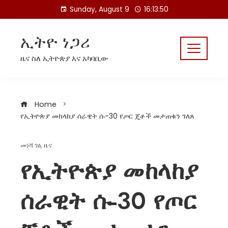
Skip
Sunday, August 9
16:13:51
to
content
ኢትዮ ነጋሪ
ዜና ስለ ኢትዮጵያ እና አካባቢው
Home
የኢትዮጵያ መከላከያ ሰራዊት ሱ-30 የጦር ጄቶች መታጠቁን ገለጸ
መነሻ ገፅ
,
ዜና
የኢትዮጵያ መከላከያ
ሰራዊት ሱ-30 የጦር