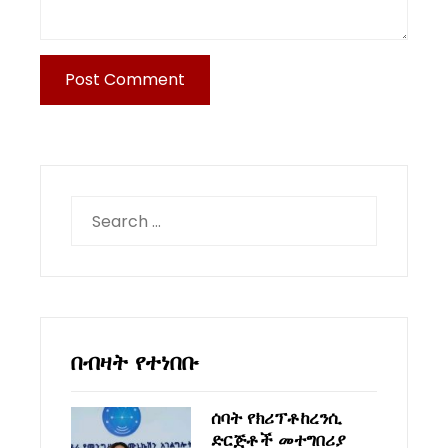
Search
for:
በብዛት የተነበቡ
ሰባት የክሪፕቶከረንሲ
ድርጅቶች መተግበሪያ