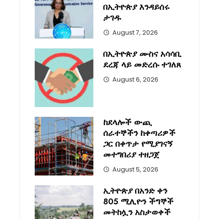
በኢትዮጵያ እንዳይሰሩ
ታገዱ
August 7, 2026
በኢትዮጵያ ሙስና አሳሳቢ
ደረጃ ላይ መድረሱ ተገለጸ
August 6, 2026
ከደላሎች ውጪ
ሰራተኞችን ከቀጣሪዎች
ጋር በቀጥታ የሚያገናኝ
መተግበሪያ ተዘጋጀ
August 5, 2026
ኢትዮጵያ በአንድ ቀን
805 ሚሊዮን ችግኞች
መትከሏን አስታወቀች