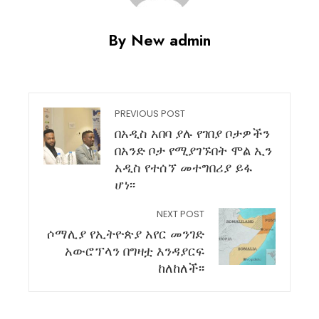
By New admin
PREVIOUS POST
በአዲስ አበባ ያሉ የገበያ ቦታዎችን
በአንድ ቦታ የሚያገኙበት ሞል ኢን
አዲስ የተሰኘ መተግበሪያ ይፋ
ሆነ፡፡
NEXT POST
ሶማሊያ የኢትዮጵያ አየር መንገድ
አውሮፕላን በግዛቷ እንዳያርፍ
ከለከለች፡፡