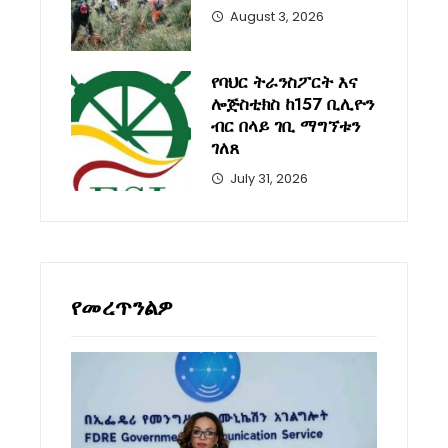
August 3, 2026
የባህር ትራንስፖርት እና
ሎጅስቲክስ ከ157 ቢሊዮን
ብር በላይ ገቢ ማግኘቱን
ገለጸ
July 31, 2026
የመረጥንልዎ