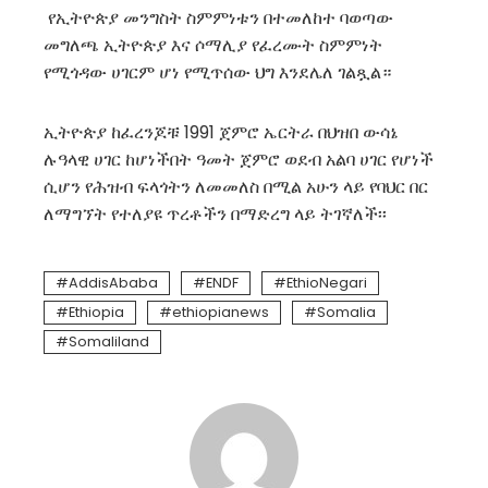
የኢትዮጵያ መንግስት ስምምነቱን በተመለከተ ባወጣው
መግለጫ ኢትዮጵያ እና ሶማሊያ የፈረሙት ስምምነት
የሚጎዳው ሀገርም ሆነ የሚጥሰው ህግ እንደሌለ ገልጿል።
ኢትዮጵያ ከፈረንጆቹ 1991 ጀምሮ ኤርትራ በህዝበ ውሳኔ
ሉዓላዊ ሀገር ከሆነችበት ዓመት ጀምሮ ወደብ አልባ ሀገር የሆነች
ሲሆን የሕዝብ ፍላጎትን ለመመለስ በሚል አሁን ላይ የባህር በር
ለማግኘት የተለያዩ ጥረቶችን በማድረግ ላይ ትገኛለች፡፡
AddisAbaba
ENDF
EthioNegari
Ethiopia
ethiopianews
Somalia
Somaliland