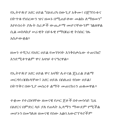
የኢትዮጵያ አየር ሀይል “በአፍሪካ በውጊያ አቅሙ፣ በጀግንነቱና
በትጥቁ የነበረውን ዝና ዘመኑ በሚጠይቀው መልኩ ለማዘመን”
እየተሰሩት ያሉት ስራዎች ውጤታማ መሆናቸውንም ገልጸዋል
ሲል መከላከያ ሠራዊት በይፋዊ የማህበራዊ ትስስር ገጹ
አስታውቋል፡፡
ዘመን ተሻጋሪ የአየር ሀይል የመገንባት እንቅስቃሴው ተጠናክሮ
እንደሚቀጥልም ዋና አዛዡ ተናግረዋል፡፡
የኢትዮጵያ አየር ሀይል ዋና አዛዥ ሌተናል ጄኔራል ይልማ
መርዳሳ በበኩላቸው፤ አየር ሀይሉ በሰለጠነ የሰው ሀይል፣
በትጥቅና በውጊያ መሰረተ ልማት መጠናከሩን ጠቁመዋል።
ተቋሙ የተረከባቸው ዘመናዊ የጦር ጀቶች በተመሳሳይ ጊዜ
በአየርና በምድር ላይ ያለ የጠላት ኢላማን ማውደም የሚችል
መሆኑን በመግለጽ ዘመናዊ የሰው አልባ አውሮፕላኖችም