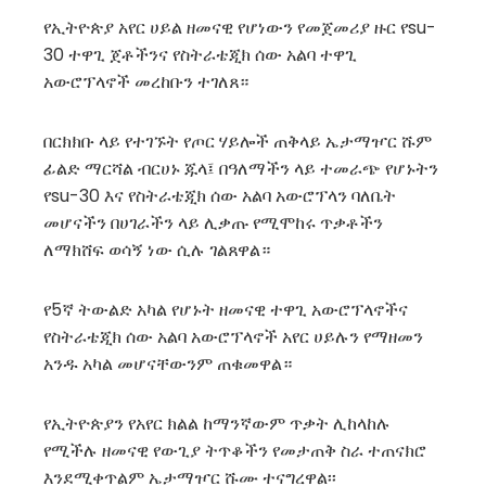
የኢትዮጵያ አየር ሀይል ዘመናዊ የሆነውን የመጀመሪያ ዙር የsu-
30 ተዋጊ ጀቶችንና የስትራቴጂክ ሰው አልባ ተዋጊ
አውሮፕላኖች መረከቡን ተገለጸ።
በርክክቡ ላይ የተገኙት የጦር ሃይሎች ጠቅላይ ኤታማዦር ሹም
ፊልድ ማርሻል ብርሀኑ ጁላ፤ በዓለማችን ላይ ተመራጭ የሆኑትን
የsu-30 እና የስትራቴጂክ ሰው አልባ አውሮፕላን ባለቤት
መሆናችን በሀገራችን ላይ ሊቃጡ የሚሞከሩ ጥቃቶችን
ለማክሸፍ ወሳኝ ነው ሲሉ ገልጸዋል።
የ5ኛ ትውልድ አካል የሆኑት ዘመናዊ ተዋጊ አውሮፕላኖችና
የስትራቴጂክ ሰው አልባ አውሮፕላኖች አየር ሀይሉን የማዘመን
አንዱ አካል መሆናቸውንም ጠቁመዋል።
የኢትዮጵያን የአየር ክልል ከማንኛውም ጥቃት ሊከላከሉ
የሚችሉ ዘመናዊ የውጊያ ትጥቆችን የመታጠቅ ስራ ተጠናክሮ
እንደሚቀጥልም ኤታማዦር ሹሙ ተናግረዋል፡፡