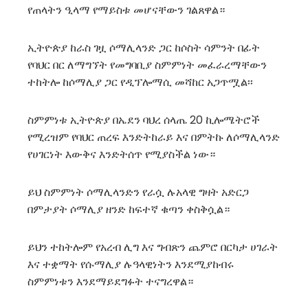
የጠላትን ዒላማ የማይስቱ መሆናቸውን ገልጸዋል።
ኢትዮጵያ ከራስ ገዟ ሶማሊላንድ ጋር ከሶስት ሳምንት በፊት
የባህር በር ለማግኘት የመግባቢያ ስምምነት መፈራረማቸውን
ተከትሎ ከሶማሊያ ጋር የዲፕሎማሲ መሻከር አጋጥሟል፡፡
ስምምነቱ ኢትዮጵያ በኤደን ባህረ ሰላጤ 20 ኪሎሜትሮች
የሚረዝም የባህር ጠረፍ እንድትከራይ እና በምትኩ ለሶማሊላንድ
የሀገርነት እውቅና እንድትሰጥ የሚያስችል ነው።
ይህ ስምምነት ሶማሊላንድን የራሷ ሉአላዊ ግዛት አድርጋ
በምታያት ሶማሊያ ዘንድ ከፍተኛ ቁጣን ቀስቅሷል።
ይህን ተከትሎም የአረብ ሊግ እና ግብጽን ጨምሮ በርካታ ሀገራት
እና ተቋማት የሱማሊያ ሉዓላዊነትን እንደሚያከብሩ
ስምምነቱን እንደማይደግፉት ተናግረዋል።