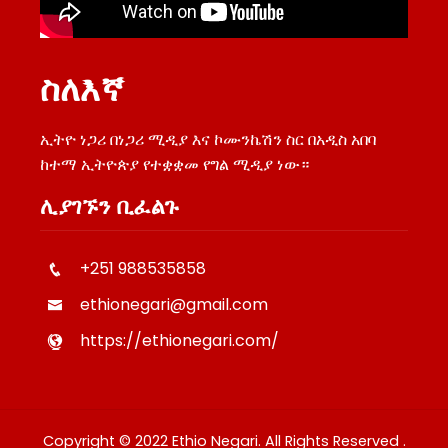
ስለእኛ
ኢትዮ ነጋሪ በነጋሪ ሚዲያ እና ኮሙንኬሽን ስር በአዲስ አበባ
ከተማ ኢትዮጵያ የተቋቋመ የግል ሚዲያ ነው።
ሊያገኙን ቢፈልጉ
+251 988535858
ethionegari@gmail.com
https://ethionegari.com/
Copyright © 2022 Ethio Negari. All Rights Reserved .