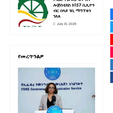
ሎጅስቲክስ ከ157 ቢሊዮን
ብር በላይ ገቢ ማግኘቱን
ገለጸ
July 31, 2026
የመረጥንልዎ