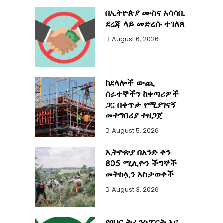
በኢትዮጵያ ሙስና አሳሳቢ
ደረጃ ላይ መድረሱ ተገለጸ
August 6, 2026
ከደላሎች ውጪ
ሰራተኞችን ከቀጣሪዎች
ጋር በቀጥታ የሚያገናኝ
መተግበሪያ ተዘጋጀ
August 5, 2026
ኢትዮጵያ በአንድ ቀን
805 ሚሊዮን ችግኞች
መትከሏን አስታወቀች
August 3, 2026
የባህር ትራንስፖርት እና