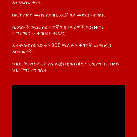
እንዳይሰሩ ታገዱ
በኢትዮጵያ ሙስና አሳሳቢ ደረጃ ላይ መድረሱ ተገለጸ
ከደላሎች ውጪ ሰራተኞችን ከቀጣሪዎች ጋር በቀጥታ
የሚያገናኝ መተግበሪያ ተዘጋጀ
ኢትዮጵያ በአንድ ቀን 805 ሚሊዮን ችግኞች መትከሏን
አስታወቀች
የባህር ትራንስፖርት እና ሎጅስቲክስ ከ157 ቢሊዮን ብር በላይ
ገቢ ማግኘቱን ገለጸ