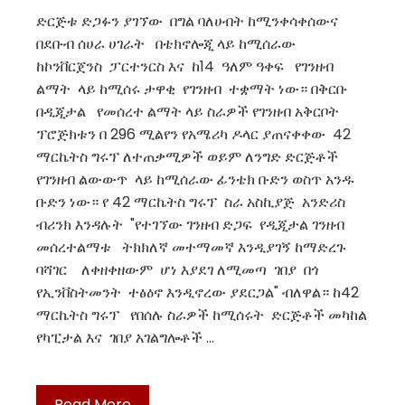
ድርጅቱ ድጋፉን ያገኘው በግል ባለሀብት ከሚንቀሳቀሰውና
በደቡብ ሰሀራ ሀገራት በቴክኖሎጂ ላይ ከሚሰራው
ከኮንቨርጀንስ ፓርተንርስ እና ከ14 ዓለም ዓቀፍ የገንዘብ
ልማት ላይ ከሚሰሩ ታዋቂ የገንዘብ ተቋማት ነው። በቅርቡ
በዲጂታል የመሰረተ ልማት ላይ ስራዎች የገንዘብ አቅርቦት
ፕሮጅክቱን በ 296 ሚልየን የአሜሪካ ዶላር ያጠናቀቀው 42
ማርኬትስ ግሩፕ ለተጠቃሚዎች ወይም ለንግድ ድርጅቶች
የገንዘብ ልውውጥ ላይ ከሚሰራው ፊንቴክ ቡድን ወስጥ አንዱ
ቡድን ነው። የ 42 ማርኬትስ ግሩፕ ስራ አስኪያጅ አንድሪስ
ብሪንክ እንዳሉት "የተገኘው ገንዘብ ድጋፍ የዲጂታል ገንዘብ
መሰረተልማቱ ትክክለኛ መተማመኛ እንዲያገኝ ከማድረጉ
ባሻገር ለቀዘቀዘውም ሆነ እያደገ ለሚመጣ ገበያ በጎ
የኢንቨስትመንት ተፅዕኖ እንዲኖረው ያደርጋል" ብለዋል። ከ42
ማርኬትስ ግሩፕ የበሰሉ ስራዎች ከሚሰሩት ድርጅቶች መካከል
የካፒታል እና ገበያ አገልግሎቶች …
Read More