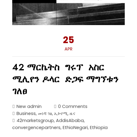
25
APR
42 ማርኬትስ ግሩፕ አስር
ሚሊየን ዶላር ድጋፍ ማግኘቱን
ገለፀ
New admin
0 Comments
Business
,
መነሻ ገፅ
,
ኢኮኖሚ
,
ዜና
42marketsgroup
,
AddisAbaba
,
convergencepartners
,
EthioNegari
,
Ethiopia