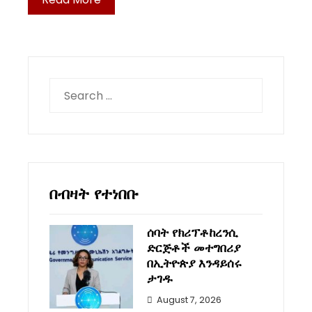
Search
for:
በብዛት የተነበቡ
ሰባት የክሪፕቶከረንሲ
ድርጅቶች መተግበሪያ
በኢትዮጵያ እንዳይሰሩ
ታገዱ
August 7, 2026