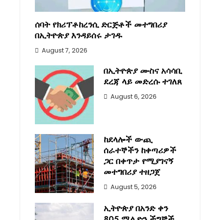
ሰባት የክሪፕቶከረንሲ ድርጅቶች መተግበሪያ
በኢትዮጵያ እንዳይሰሩ ታገዱ
August 7, 2026
በኢትዮጵያ ሙስና አሳሳቢ
ደረጃ ላይ መድረሱ ተገለጸ
August 6, 2026
ከደላሎች ውጪ
ሰራተኞችን ከቀጣሪዎች
ጋር በቀጥታ የሚያገናኝ
መተግበሪያ ተዘጋጀ
August 5, 2026
ኢትዮጵያ በአንድ ቀን
805 ሚሊዮን ችግኞች