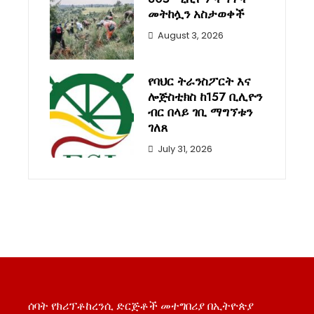
መትከሏን አስታወቀች
August 3, 2026
የባህር ትራንስፖርት እና
ሎጅስቲክስ ከ157 ቢሊዮን
ብር በላይ ገቢ ማግኘቱን
ገለጸ
July 31, 2026
ሰባት የክሪፕቶከረንሲ ድርጅቶች መተግበሪያ በኢትዮጵያ