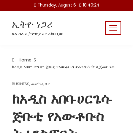
Skip
Thursday, August 6
18:40:24
to
content
ኢትዮ ነጋሪ
ዜና ስለ ኢትዮጵያ እና አካባቢው
Home
ከአዲስ አበባ-ሀርጌሳ- ጅቡቲ የአውቶቡስ ትራንስፖርት ሊጀመር ነው
BUSINESS
,
መነሻ ገፅ
,
ዜና
ከአዲስ አበባ-ሀርጌሳ-
ጅቡቲ የአውቶቡስ