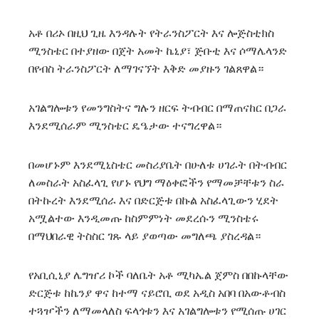
አቶ በሪኦ በዚህ ጊዜ እንዳሉት የትራንስፖርት እና ሎጅስቲክስ
ሚንስቴር በተያዘው በጀት አመት ኬኒያ፣ ጅቡቲ እና ሶማሌላንድ
በየብስ ትራንስፖርት ለማገናኘት እቅድ መያዙን ገልጸዋል።
አገልግሎቱን የመንግስትና ግሉን ዘርፍ ትብብር በማጠናከር በጋራ
እንደሚሰራም ሚንስቴር ዴዔታው ተናግረዋል።
በመሆኑም እንደሚኒስቴር መስሪያቤት በሁለቱ ሀገራት በትብብር
ለመስራት አስፈላጊ የሆኑ የህግ ማዕቀፎችን የማመቻቸቱን ስራ
በትኩረት እንደሚሰራ እና በድርጅቱ በኩል አስፈላጊውን ሂደት
አሟልተው እንዲመጡ ከስምምነት መደረሱን ሚንስቴሩ
በማህበራዊ ትስስር ገጹ ላይ ያወጣው መግለጫ ያስረዳል።
የአቢሲኒያ ሌግዠሪ ኮች ባለቤት አቶ ሚካኤል ጀምስ በበኩላቸው
ድርጅቱ ከኬንያ ዋና ከተማ ናይሮቢ ወደ አዲስ አበባ በአውቶብስ
ተጓዦችን ለማመላለስ ፍላጎቱን እና አገልግሎቱን የሚሰጡ ሀገር