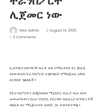
ትራንስፖርት
ሊጀመር ነው
New admin
August 14, 2025
0 Comments
ኢትዮጵያ በቀጣዮቹ ወራት ወደ ሶማሊላንድ እና ጅቡቲ
የአውቶቡስ ትራንስፖርት አገልግሎት የማስጀመር እቅድ
እንዳላት ገልጻለች።
የትራንስፖርትና ሎጂስቲክስ ሚኒስትር ዴኤታ ባረኦ ሀሰን
መቀመጫውን ኬኒያ ናይሮቢ ያደረገው አቢሲኒያ ሌግዠሪ ኮች
ባለቤት እና ማኔጅመንት አባላት ጋር ተወያይተዋል።