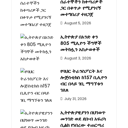
ሰራተኞችን ከቀጣሪዎች
ጋር በቀጥታ የሚያገናኝ
መተግበሪያ ተዘጋጀ
August 5, 2026
ኢትዮጵያ በአንድ ቀን
805 ሚሊዮን ችግኞች
መትከሏን አስታወቀች
August 3, 2026
የባህር ትራንስፖርት እና
ሎጅስቲክስ ከ157 ቢሊዮን
ብር በላይ ገቢ ማግኘቱን
ገለጸ
July 31, 2026
ኢትዮጵያዊያንን በህገወጥ
መንገድ ወደ ደቡብ አፍሪካ
ሲልክ የነበረው ተጠርጣሪ