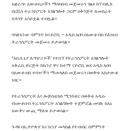
አቋራጭ አውቶቢሶችን ማሰባሰብ መጀመሩን ገልጾ ከፐብሊክ
ሰርቪስ ትራንስፖርት አገልግሎት ጋርም በቅንጅት ለመስራት
ፍላጎት አሳይቷል ተብሏል።
ባሳለፍነው ሳምንት ከናይሮቢ – አዲስ አበባ በአውቶብስ የሕዝብ
ትራንስፖርት መጀመሩ ይታወሳል።
“አቢሲኒያ ሌግዠሪ ኮች’ የተሰኘ የትራንስፖርት አገልግሎት
አቅራቢ ድርጅት ከኬንያ ዋና ከተማ ናይሮቢ ወደ አዲስ አበባ
በአውቶብስ ተጓዦችን ማመላለስ መጀመሩን በወቅቱ አስታውቆ
ነበር።
የትራንስፖርት እና ሎጅስቲክስ ሚንስቴር በወቅቱ አዲሱ
የአውቶቡስ ትራንስፖርት አገልግሎት ተጀምሯል መባሉ ከእኔ
እውቅና ውጪ ማለቱ ይታወሳል።
ጉዳዩ በኢትዮጵያ እና ኬንያ መካከል የትብብር ስምምነት