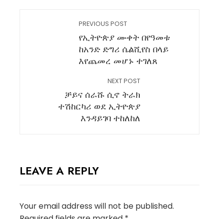
PREVIOUS POST
የኢትዮጵያ ሙቀት በየዓመቱ
ከአንድ ድግሪ ሴልሺየስ በላይ
እየጨመረ መሆኑ ተገለጸ
NEXT POST
ቻይና ሰራሹ ሲኖ ትራክ
ተሽከርካሪ ወደ ኢትዮጵያ
እንዳይገባ ተከለከለ
LEAVE A REPLY
Your email address will not be published.
Required fields are marked
*