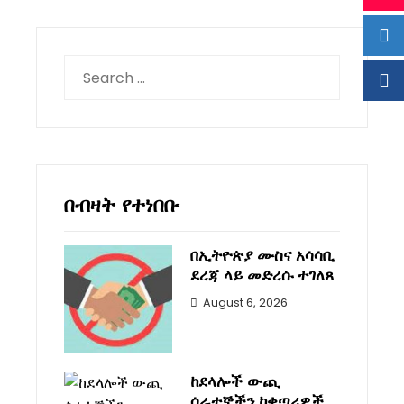
Search
for:
በብዛት የተነበቡ
በኢትዮጵያ ሙስና አሳሳቢ
ደረጃ ላይ መድረሱ ተገለጸ
August 6, 2026
ከደላሎች ውጪ
ሰራተኞችን ከቀጣሪዎች