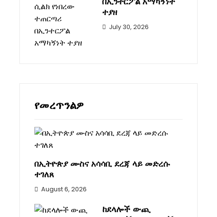
በኢንተርፖል አማካኝነት
ተያዘ
July 30, 2026
የመረጥንልዎ
በኢትዮጵያ ሙስና አሳሳቢ ደረጃ ላይ መድረሱ
ተገለጸ
August 6, 2026
ከደላሎች ውጪ