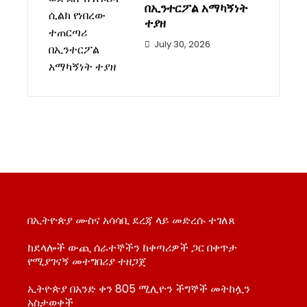
በኢንተርፖል አማካኝነት
ተያዘ
July 30, 2026
በኢትዮጵያ ሙስና አሳሳቢ ደረጃ ላይ መድረሱ ተገለጸ
ከደላሎች ውጪ ሰራተኞችን ከቀጣሪዎች ጋር በቀጥታ
የሚያገናኝ መተግበሪያ ተዘጋጀ
ኢትዮጵያ በአንድ ቀን 805 ሚሊዮን ችግኞች መትከሏን
አስታወቀች