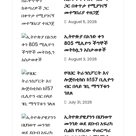
ጋር በቀጥታ የሚያገናኝ
መተግበሪያ ተዘጋጀ
August 5, 2026
ኢትዮጵያ በአንድ ቀን
805 ሚሊዮን ችግኞች
መትከሏን አስታወቀች
August 3, 2026
የባህር ትራንስፖርት እና
ሎጅስቲክስ ከ157 ቢሊዮን
ብር በላይ ገቢ ማግኘቱን
ገለጸ
July 31, 2026
ኢትዮጵያዊያንን በህገወጥ
መንገድ ወደ ደቡብ አፍሪካ
ሲልክ የነበረው ተጠርጣሪ