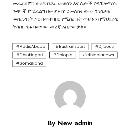
መፈራረም፣ ታሪፍ በጋራ መወሰን እና ሌሎች የዲፒሎማሲ
ጉዳዮች የሚፈልግ በመሆኑ ከሚመለከተው መንግስታዊ
መስሪያቤት ጋር በመተባበር የሚሰራበት መሆኑን በማህበራዊ
ትስስር ገጹ ባወጣው መረጃ አስታውቋል።
AddisAbaba
Bustransport
Djibouti
EthioNegari
Ethiopia
ethiopianews
Somaliland
By New admin