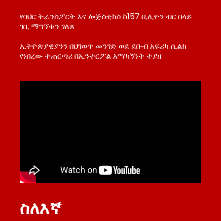
የባህር ትራንስፖርት እና ሎጅስቲክስ ከ157 ቢሊዮን ብር በላይ
ገቢ ማግኘቱን ገለጸ
ኢትዮጵያዊያንን በህገወጥ መንገድ ወደ ደቡብ አፍሪካ ሲልክ
የነበረው ተጠርጣሪ በኢንተርፖል አማካኝነት ተያዘ
ስለእኛ