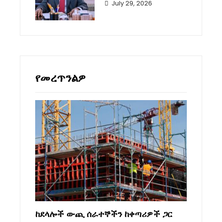
July 29, 2026
የመረጥንልዎ
ከደላሎች ውጪ ሰራተኞችን ከቀጣሪዎች ጋር