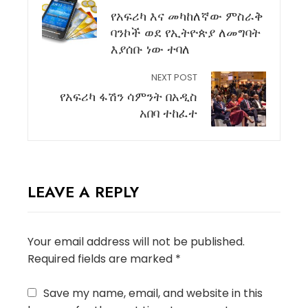
የአፍሪካ እና መካከለኛው ምስራቅ
ባንኮች ወደ የኢትዮጵያ ለመግባት
እያሰቡ ነው ተባለ
NEXT POST
የአፍሪካ ፋሽን ሳምንት በአዲስ
አበባ ተከፈተ
LEAVE A REPLY
Your email address will not be published.
Required fields are marked
*
Save my name, email, and website in this