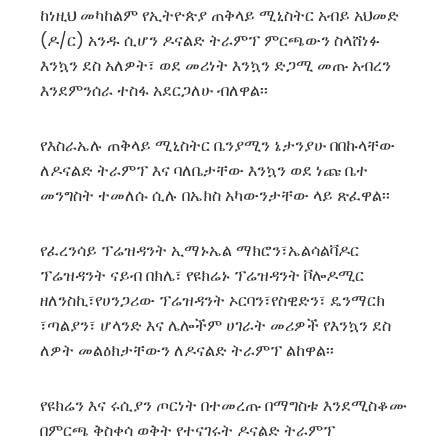
ከነዚህ መካከልም የኢትዮጵያ ጠቅላይ ሚኒስትር አብይ አህመድ
(ዶ/ር) አንዱ ሲሆን ዶናልድ ትራምፕ ምርጫውን ስላሸነፉ
እንኳን ደስ አለዎት፣ ወደ መሪነት እንኳን ድጋሚ መጡ አብረን
እንደምንሰራ ተስፋ አደርጋለሁ ብለዋል፡፡
የእስራኤሉ ጠቅላይ ሚኒስትር ቤንያሚን ኔታንያሁ በበኩላቸው
ለዶናልድ ትራምፕ እና ባለቤታቸው እንኳን ወደ ነጩ ቤተ
መንግስት ተመለሱ ሲሉ በኤክስ አካውንታቸው ላይ ጽፈዋል፡፡
የፈረንሳይ ፕሬዝዳንት ኢማኑኤል ማክሮን፣ኤልሳልቫዶር
ፕሬዝዳንት ናይብ በክሌ፣ የዩክሬኑ ፕሬዝዳንት ቮሎዶሚር
ዘለንስኪ፣የሀንጋሪው ፕሬዝዳንት ኦርባን፣የስዊድን፣ ዴንማርክ
፣ጣልያን፣ ሆላንድ እና ሌሎችም ሀገራት መሪዎች የእንኳን ደስ
ለዎት መልዕክታቸውን ለዶናልድ ትራምፕ ልከዋል፡፡
የዩክሬን እና ሩሲያን ጦርነት በተመረጡ በማግስቱ እንደሚስቆሙ
በምርጫ ቅስቀሳ ወቅት የተናገሩት ዶናልድ ትራምፕ