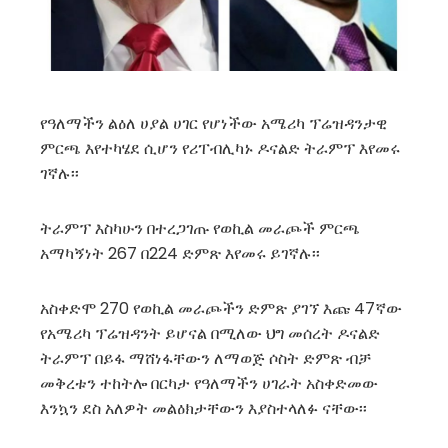
የዓለማችን ልዕለ ሀያል ሀገር የሆነችው አሜሪካ ፕሬዝዳንታዊ
ምርጫ እየተካሄደ ሲሆን የሪፐብሊካኑ ዶናልድ ትራምፕ እየመሩ
ገኛሉ፡፡
ትራምፕ እስካሁን በተረጋገጡ የወኪል መራጮች ምርጫ
አማካኝነት 267 በ224 ድምጽ እየመሩ ይገኛሉ፡፡
አስቀድሞ 270 የወኪል መራጮችን ድምጽ ያገኘ እጩ 47ኛው
የአሜሪካ ፕሬዝዳንት ይሆናል በሚለው ህግ መሰረት ዶናልድ
ትራምፕ በይፋ ማሸነፋቸውን ለማወጅ ሶስት ድምጽ ብቻ
መቅረቱን ተከትሎ በርካታ የዓለማችን ሀገራት አስቀድመው
እንኳን ደስ አለዎት መልዕክታቸውን እያስተላለፉ ናቸው፡፡