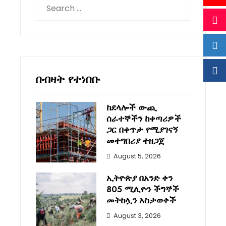
Search
for:
በብዛት የተነበቡ
ከደላሎች ውጪ
ሰራተኞችን ከቀጣሪዎች
ጋር በቀጥታ የሚያገናኝ
መተግበሪያ ተዘጋጀ
August 5, 2026
ኢትዮጵያ በአንድ ቀን
805 ሚሊዮን ችግኞች
መትከሏን አስታወቀች
August 3, 2026