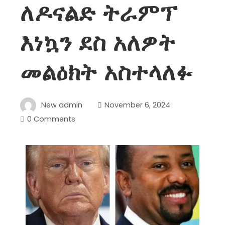
ለዶናልድ ትራምፕ
እነኳን ደስ አለዎት
መልዕክት አስተላለፉ
New admin
November 6, 2024
0 Comments