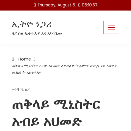
Skip
Thursday, August 6
06:10:57
to
content
ኢትዮ ነጋሪ
ዜና ስለ ኢትዮጵያ እና አካባቢው
Home
ጠቅላይ ሚኒስትር አብይ አህመድ ለዶናልድ ትራምፕ እነኳን ደስ አለዎት
መልዕክት አስተላለፉ
መነሻ ገፅ
,
ዜና
ጠቅላይ ሚኒስትር
አብይ አህመድ