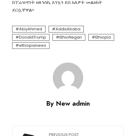
ከፕሬዝዳንት ዘለንስኪ እንኳን ደስ አለዎት መልዕክት
ደርሷቸዋል፡፡
AbiyAhmed
AddisAbaba
DonaldTrump
EthioNegari
Ethiopia
ethiopianews
By New admin
PREVIOUS POST