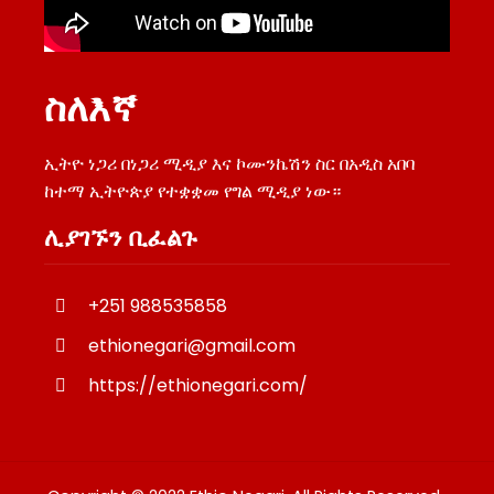
ስለእኛ
ኢትዮ ነጋሪ በነጋሪ ሚዲያ እና ኮሙንኬሽን ስር በአዲስ አበባ
ከተማ ኢትዮጵያ የተቋቋመ የግል ሚዲያ ነው።
ሊያገኙን ቢፈልጉ
+251 988535858
ethionegari@gmail.com
https://ethionegari.com/