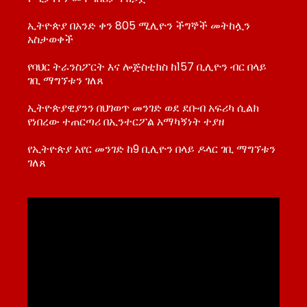
ኢትዮጵያ በአንድ ቀን 805 ሚሊዮን ችግኞች መትከሏን
አስታወቀች
የባህር ትራንስፖርት እና ሎጅስቲክስ ከ157 ቢሊዮን ብር በላይ
ገቢ ማግኘቱን ገለጸ
ኢትዮጵያዊያንን በህገወጥ መንገድ ወደ ደቡብ አፍሪካ ሲልክ
የነበረው ተጠርጣሪ በኢንተርፖል አማካኝነት ተያዘ
የኢትዮጵያ አየር መንገድ ከ9 ቢሊዮን በላይ ዶላር ገቢ ማግኘቱን
ገለጸ