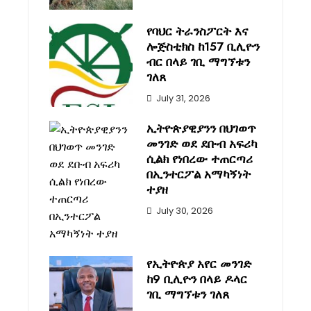
የባህር ትራንስፖርት እና
ሎጅስቲክስ ከ157 ቢሊዮን
ብር በላይ ገቢ ማግኘቱን
ገለጸ
July 31, 2026
ኢትዮጵያዊያንን በህገወጥ
መንገድ ወደ ደቡብ አፍሪካ
ሲልክ የነበረው ተጠርጣሪ
በኢንተርፖል አማካኝነት
ተያዘ
July 30, 2026
የኢትዮጵያ አየር መንገድ
ከ9 ቢሊዮን በላይ ዶላር
ገቢ ማግኘቱን ገለጸ