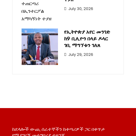
July 30, 2026
የኢትዮጵያ አየር መንገድ
ከ9 ቢሊዮን በላይ ዶላር
ገቢ ማግኘቱን ገለጸ
July 29, 2026
ከደላሎች ውጪ ሰራተኞችን ከቀጣሪዎች ጋር በቀጥታ
የሚያገናኝ መተግበሪያ ተዘጋጀ