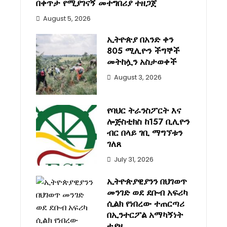
በቀጥታ የሚያገናኝ መተግበሪያ ተዘጋጀ
August 5, 2026
ኢትዮጵያ በአንድ ቀን
805 ሚሊዮን ችግኞች
መትከሏን አስታወቀች
August 3, 2026
የባህር ትራንስፖርት እና
ሎጅስቲክስ ከ157 ቢሊዮን
ብር በላይ ገቢ ማግኘቱን
ገለጸ
July 31, 2026
ኢትዮጵያዊያንን በህገወጥ
መንገድ ወደ ደቡብ አፍሪካ
ሲልክ የነበረው ተጠርጣሪ
በኢንተርፖል አማካኝነት
ተያዘ