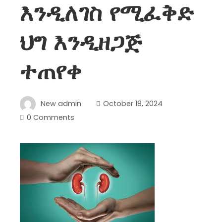
እንዲለገስ የሚፈቅድ
ህግ እንዲዘጋጅ
ተጠየቀ
New admin
October 18, 2024
0 Comments