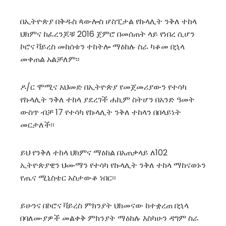
በኢትዮጵያ በቅዱስ ጳውሎስ ሆስፒታል የኩላሊት ንቅለ ተከላ
ህክምና ከፈረንጆቹ 2016 ጀምሮ በመሰጠት ላይ የነበረ ሲሆን
ኮሮና ቫይረስ መከሰቱን ተከትሎ ማዕከሉ ስራ ካቆመ በኋላ
መቀጠል አልቻለም፡፡
ዶ/ር ሞሚና አህመድ በኢትዮጵያ የመጀመሪያውን የተሳካ
የኩላሊት ንቅለ ተከላ ያደረገች ሐኪም ስትሆን በአንድ ዓመት
ውስጥ ብቻ 17 የተሳካ የኩላሊት ንቅለ ተከላን በበላይነት
መርታለች፡፡
ይህ የንቅለ ተከላ ህክምና ማዕከል በአጠቃላይ ለ102
ኢትዮጵያዊን ህሙማን የተሳካ የኩላሊት ንቅለ ተከላ ማከናወኑን
የጤና ሚኒስቴር አስታውቆ ነበር፡፡
ይሁንና በኮሮና ቫይረስ ምክንያት ህክመናው ከተቋረጠ በኋላ
በባለሙያዎች መልቀቅ ምክንያት ማዕከሉ እስካሁን ዳግም ስራ