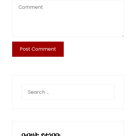
Search
for:
በብዛት የተነበቡ