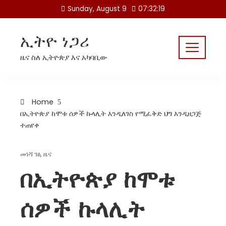
Skip
Sunday, August 9
07:32:19
to
content
ኢትዮ ነጋሪ
ዜና ስለ ኢትዮጵያ እና አካባቢው
Home
በኢትዮጵያ ከሞቱ ሰዎች ኩላሊት እንዲለገስ የሚፈቅድ ህግ እንዲዘጋጅ
ተጠየቀ
መነሻ ገፅ
,
ዜና
በኢትዮጵያ ከሞቱ
ሰዎች ኩላሊት