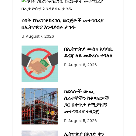
ሰባት የክሪፕቶከረንሲ ድርጅቶች መተግበሪያ
በኢትዮጵያ እንዳይሰሩ ታገዱ
August 7, 2026
በኢትዮጵያ ሙስና አሳሳቢ
ደረጃ ላይ መድረሱ ተገለጸ
August 6, 2026
ከደላሎች ውጪ
ሰራተኞችን ከቀጣሪዎች
ጋር በቀጥታ የሚያገናኝ
መተግበሪያ ተዘጋጀ
August 5, 2026
ኢትዮጵያ በአንድ ቀን