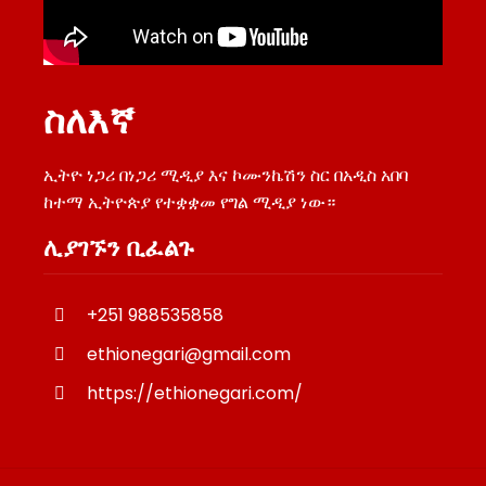
ስለእኛ
ኢትዮ ነጋሪ በነጋሪ ሚዲያ እና ኮሙንኬሽን ስር በአዲስ አበባ
ከተማ ኢትዮጵያ የተቋቋመ የግል ሚዲያ ነው።
ሊያገኙን ቢፈልጉ
+251 988535858
ethionegari@gmail.com
https://ethionegari.com/