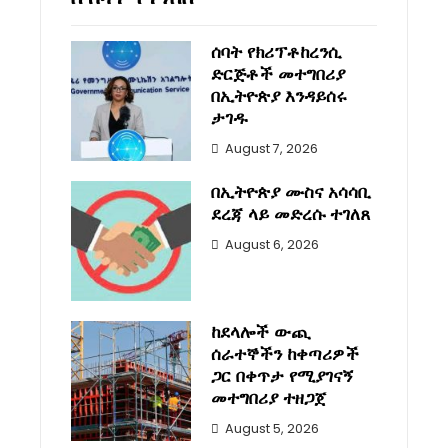
ሰባት የክሪፕቶከረንሲ
ድርጅቶች መተግበሪያ
በኢትዮጵያ እንዳይሰሩ
ታገዱ
August 7, 2026
በኢትዮጵያ ሙስና አሳሳቢ
ደረጃ ላይ መድረሱ ተገለጸ
August 6, 2026
ከደላሎች ውጪ
ሰራተኞችን ከቀጣሪዎች
ጋር በቀጥታ የሚያገናኝ
መተግበሪያ ተዘጋጀ
August 5, 2026