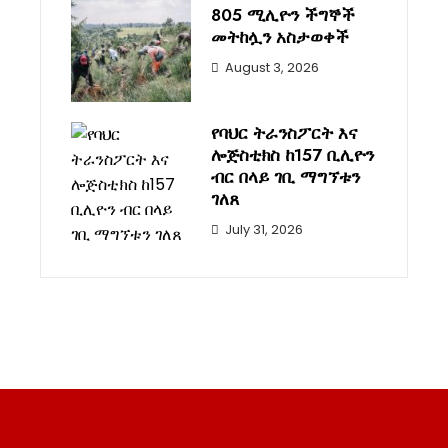
805 ሚሊዮን ችግኞች
መትከሏን አስታወቀች
August 3, 2026
የባህር ትራንስፖርት እና
ሎጅስቲክስ ከ157 ቢሊዮን
ብር በላይ ገቢ ማግኘቱን
ገለጸ
July 31, 2026