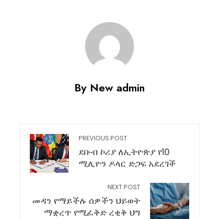
By New admin
PREVIOUS POST
ደቡብ ኮሪያ ለኢትዮጵያ የ10
ሚሊዮን ዶላር ድጋፍ አደረገች
NEXT POST
መዳን የማይችሉ ሰዎችን ህይወት
ማቋረጥ የሚፈቅድ ረቂቅ ህግ