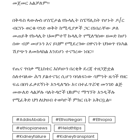
መጀመር አልቻለም፡፡
በቅዱስ ጳውሎስ ሆስፒታል የኩላሊት ስፔሻሊስት የሆኑት ዶ/ር
ብርሃኑ ወርቁ ባንድ ወቅት ከሚዲያዎች ጋር በነበራቸው ቃለ
መጠይቅ የኩላሊት ህመምተኛ ኩላሊት የሚለግሰው ዘመድ ከሆነ
ሰው ብቻ መሆኑን እና ይህም የሚደረገው በዋናነት ህገወጥ የአካል
ሽያጭን ለመከላከል እንደሆነ ተናግረው ነበር፡፡
የጤና ጥበቃ ሚኒስቴር እስካሁን በረቂቅ ደረጃ ተዘጋጅቷል
ስለተባለው ሕግ ያልተናገረ ሲሆን ባሳለፍነው ሳምንት ዜጎች የዘር
ፍሬ በበጎ ፈቃደኝነት እንዲለግሱ እና በተፈጥሯዊ መንገድ ልጅ
መውለድ ላልቻሉ ባለትዳሮች ህክምና ማግኘት እንዲችሉ
የሚፈቅድ ህግ ለህዝብ ተወካዮች ምክር ቤት አቅርቧል፡፡
AddisAbaba
EthioNegari
Ethiopia
ethiopianews
Helathtips
Kidneyfailure
Kidneytransplant