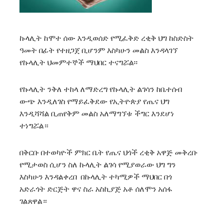
ኩላሊት ከሞተ ሰው እንዲወሰድ የሚፈቅድ ረቂቅ ህግ ከስድስት
ዓመት በፊት የተዘጋጀ ቢሆንም እስካሁን መልስ እንዳላገኘ
የኩላሊት ህመምተኞች ማህበር ተናግሯል፡፡
የኩላሊት ንቅለ ተከላ ለማድረግ የኩላሊት ልገሳን ከቤተሰብ
ውጭ እንዲለገስ የማይፈቅደው የኢትዮጵያ የጤና ህግ
እንዲሻሻል ቢጠየቅም መልስ አለማግኘቱ ችግር እንደሆነ
ተነግሯል።
በቅርቡ በተወካዮች ምክር ቤት የጤና ህጎች ረቂቅ አዋጅ መቅረቡ
የሚታወስ ሲሆን ስለ ኩላሊት ልገሳ የሚያወራው ህግ ግን
እስካሁን እንዳልቀረበ በኩላሊት ተካሚዎች ማህበር በጎ
አድራጎት ድርጅት ዋና ስራ አስኪያጅ አቶ ሰለሞን አሰፋ
ገልጸዋል።