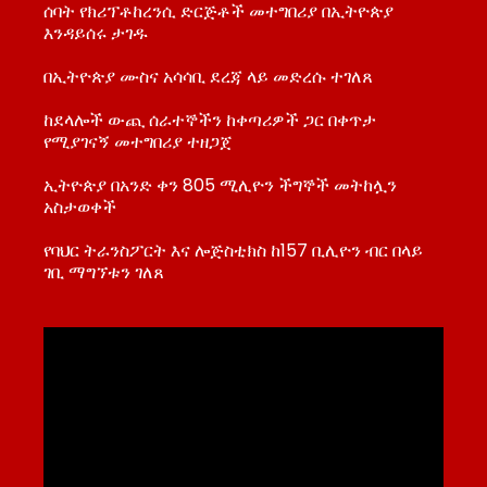
ሰባት የክሪፕቶከረንሲ ድርጅቶች መተግበሪያ በኢትዮጵያ
እንዳይሰሩ ታገዱ
በኢትዮጵያ ሙስና አሳሳቢ ደረጃ ላይ መድረሱ ተገለጸ
ከደላሎች ውጪ ሰራተኞችን ከቀጣሪዎች ጋር በቀጥታ
የሚያገናኝ መተግበሪያ ተዘጋጀ
ኢትዮጵያ በአንድ ቀን 805 ሚሊዮን ችግኞች መትከሏን
አስታወቀች
የባህር ትራንስፖርት እና ሎጅስቲክስ ከ157 ቢሊዮን ብር በላይ
ገቢ ማግኘቱን ገለጸ