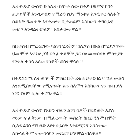
ኢትዮጵያ ውስጥ ኩላሊት ከሞተ ሰው በቀዶ ህክምና ከበጎ
ፈቃደኞች እንዲወሰድ የሚረዳ የህግ ማዕቀፍ እንዲኖር ላለፉት
ስድስት ዓመታት እየተጠየቀ ቢቀጠልም እስካሁን ተግባራዊ
መሆን እንዳልተቻለም አስታውቀዋል።
ከቤተሰብ የሚደረገው የልገሳ ሂደትም በለጋሽ በኩል በሚያጋጥሙ
ህመሞች እና ከለጋሽ በጎ ፈቃደኞች ጋር ባለመመሳሰል ምክንያት
የንቅለ ተከላ አለመሳካቶች ይስተዋላሉ።
በተደጋጋሚ ለተወካዮች ምክር ቤት ረቂቁ ይቀርባል የሚል መልስ
እንደሚሰጣቸው የሚናገሩት አቶ ሰለሞን እስካሁን ግን ጠብ ያለ
ነገር የለም ሲሉ ተናግረዋል።
ኢትዮጵያ ውስጥ የአይን ብሌን ልገሳ ሰዎች በህይወት እያሉ
ወደውና ፈቅደው በሚፈርሙት መሰረት ከዚህ ዓለም በሞት
ሲለዩ ልገሳ ማካሄድ እየተሰራበት እንደሚገኝ አንስተው
ለኩላሊትም ተመሳሳዩን መደረግ ይገባዋል ብለዋል።