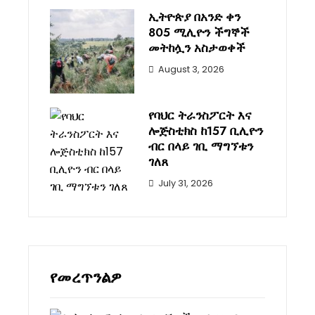
ኢትዮጵያ በአንድ ቀን
805 ሚሊዮን ችግኞች
መትከሏን አስታወቀች
August 3, 2026
የባህር ትራንስፖርት እና
ሎጅስቲክስ ከ157 ቢሊዮን
ብር በላይ ገቢ ማግኘቱን
ገለጸ
July 31, 2026
የመረጥንልዎ