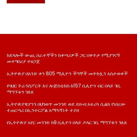
ከደላሎች ውጪ ሰራተኞችን ከቀጣሪዎች ጋር በቀጥታ የሚያገናኝ
መተግበሪያ ተዘጋጀ
ኢትዮጵያ በአንድ ቀን 805 ሚሊዮን ችግኞች መትከሏን አስታወቀች
የባህር ትራንስፖርት እና ሎጅስቲክስ ከ157 ቢሊዮን ብር በላይ ገቢ
ማግኘቱን ገለጸ
ኢትዮጵያዊያንን በህገወጥ መንገድ ወደ ደቡብ አፍሪካ ሲልክ የነበረው
ተጠርጣሪ በኢንተርፖል አማካኝነት ተያዘ
የኢትዮጵያ አየር መንገድ ከ9 ቢሊዮን በላይ ዶላር ገቢ ማግኘቱን ገለጸ