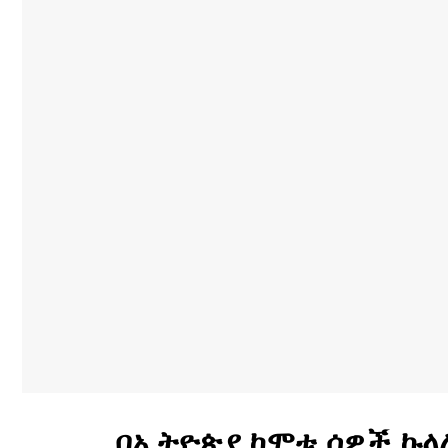
በኢትዮጵያ ከሞቱ ሰዎች ኩላ