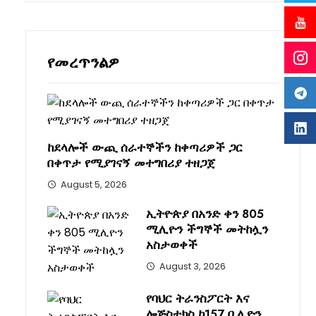
የመረጥንልዎ
ከደላሎች ውጪ ሰራተኞችን ከቀጣሪዎች ጋር
በቀጥታ የሚያገናኝ መተግበሪያ ተዘጋጀ
August 5, 2026
ኢትዮጵያ በአንድ ቀን 805
ሚሊዮን ችግኞች መትከሏን
አስታወቀች
August 3, 2026
የባህር ትራንስፖርት እና
ሎጅስቲክስ ከ157 ቢሊዮን