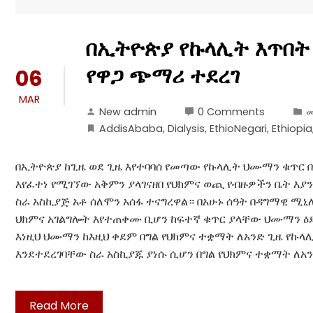
በኢትዮጵያ የኩላሊት እጥበት
የዋጋ ጭማሪ ተደረገ
06
MAR
New admin
0 Comments
መ
AddisAbaba
,
Dialysis
,
EthioNegari
,
Ethiopia
በኢትዮጵያ ከጊዜ ወደ ጊዜ እየተባባሰ የመጣው የኩላሊት ህሙማን ቁጥር 
እየፈተነ የሚገኘው አቅምን ያላገናዘበ የህክምና ወጪ የብዙዎችን ቤት እያ
ስራ አስኪያጅ አቶ ሰለሞን አሰፋ ተናግረዋል። በአሁኑ ሰዓት በዳግማዊ ሚኒ
ህክምና አገልግሎት እየተጠቀሙ ቢሆን ከፍተኛ ቁጥር ያላቸው ህሙማን 
እነዚህ ህሙማን ከእዚህ ቀደም በግል የህክምና ተቋማት ለአንድ ጊዜ የኩላሊ
እንደተደረገባቸው ስራ አስኪያጁ ያነሱ ሲሆን በግል የህክምና ተቋማት ለአ
Read More