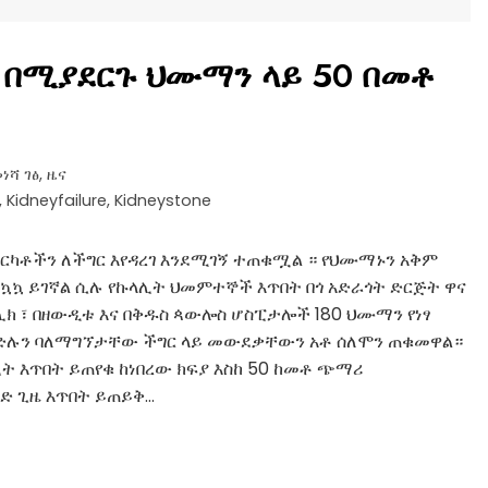
 በሚያደርጉ ህሙማን ላይ 50 በመቶ
ነሻ ገፅ
,
ዜና
,
Kidneyfailure
,
Kidneystone
በርካቶችን ለችግር እየዳረገ እንደሚገኝ ተጠቁሟል ። የህሙማኑን አቅም
ንኳኳ ይገኛል ሲሉ የኩላሊት ህመምተኞች እጥበት በጎ አድራጎት ድርጅት ዋና
ሊክ ፣ በዘውዲቱ እና በቅዱስ ጳውሎስ ሆስፒታሎች 180 ህሙማን የነፃ
ዕድሉን ባለማግኘታቸው ችግር ላይ መውደቃቸውን አቶ ሰለሞን ጠቁመዋል።
ት እጥበት ይጠየቁ ከነበረው ክፍያ እስከ 50 ከመቶ ጭማሪ
ንድ ጊዜ እጥበት ይጠይቅ…