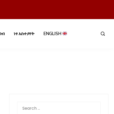
በብ
ነፃ አስተያየት
ENGLISH
Search
for: