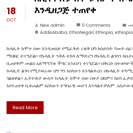
እንዲዘጋጅ ተጠየቀ
18
OCT
New admin
0 Comments
መነ
AddisAbaba
,
EthioNegari
,
Ethiopia
,
ethiopi
ኩላሊት ከሞተ ሰው እንዲወሰድ የሚፈቅድ ረቂቅ ህግ ከስድስት ዓመት በፊ
ማህበር ተናግሯል፡፡ የኩላሊት ንቅለ ተከላ ለማድረግ የኩላሊት ልገሳን ከ
ቢጠየቅም መልስ አለማግኘቱ ችግር እንደሆነ ተነግሯል። በቅርቡ በተወካዮች
ኩላሊት ልገሳ የሚያወራው ህግ ግን እስካሁን እንዳልቀረበ በኩላሊት ተካሚዎ
ገልጸዋል። ኢትዮጵያ ውስጥ ኩላሊት ከሞተ ሰው በቀዶ ህክምና ከበጎ ፈቃ
እየተጠየቀ ቢቀጠልም እስካሁን ተግባራዊ መሆን እንዳልተቻለም አስታውቀ
Read More