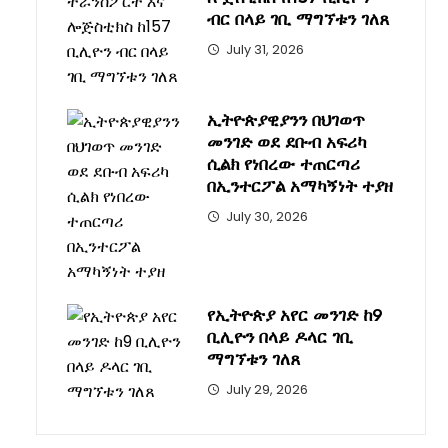
ብር በላይ ገቢ ማግኘቱን ገለጸ
July 31, 2026
ኢትዮጵያዊያንን በህገወጥ
መንገድ ወደ ደቡብ አፍሪካ
ሲልክ የነበረው ተጠርጣሪ
በኢንተርፖል አማካኝነት ተያዘ
July 30, 2026
የኢትዮጵያ አየር መንገድ ከ9
ቢሊዮን በላይ ዶላር ገቢ
ማግኘቱን ገለጸ
July 29, 2026