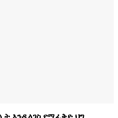
ሊት እንዲለገስ የሚፈቅድ ህግ