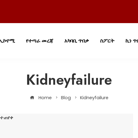
ኢኮኖሚ
የተጣራ መረጃ
አካባቢ ጥበቃ
ስፖርት
ኪነ ጥ
Kidneyfailure
Home
Blog
Kidneyfailure