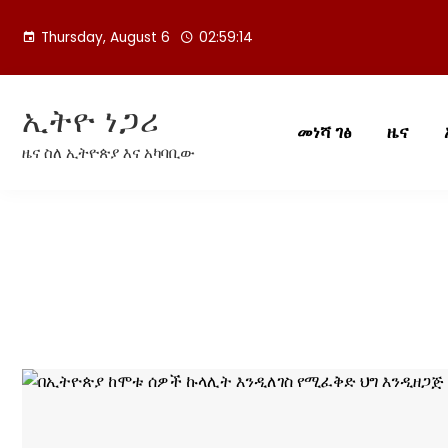
Skip
to
Thursday, August 6
02:59:14
content
ኢትዮ ነጋሪ
መነሻ ገፅ
ዜና
ዜና ስለ ኢትዮጵያ እና አካባቢው