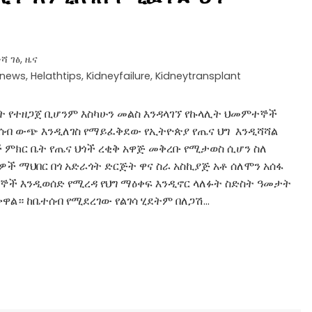
ሻ ገፅ
,
ዜና
anews
,
Helathtips
,
Kidneyfailure
,
Kidneytransplant
ት የተዘጋጀ ቢሆንም እስካሁን መልስ እንዳላገኘ የኩላሊት ህመምተኞች
ቤተሰብ ውጭ እንዲለገስ የማይፈቅደው የኢትዮጵያ የጤና ህግ እንዲሻሻል
 ምክር ቤት የጤና ህጎች ረቂቅ አዋጅ መቅረቡ የሚታወስ ሲሆን ስለ
ች ማህበር በጎ አድራጎት ድርጅት ዋና ስራ አስኪያጅ አቶ ሰለሞን አሰፋ
ደኞች እንዲወሰድ የሚረዳ የህግ ማዕቀፍ እንዲኖር ላለፉት ስድስት ዓመታት
ዋል። ከቤተሰብ የሚደረገው የልገሳ ሂደትም በለጋሽ…