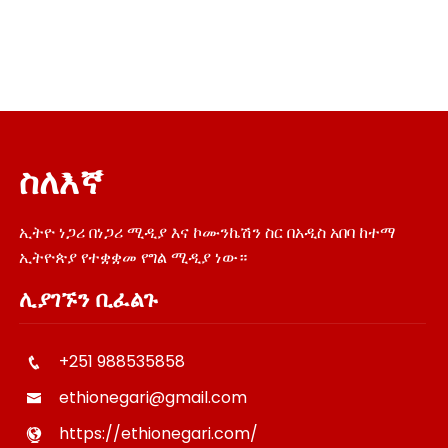
ስለእኛ
ኢትዮ ነጋሪ በነጋሪ ሚዲያ እና ኮሙንኬሽን ስር በአዲስ አበባ ከተማ
ኢትዮጵያ የተቋቋመ የግል ሚዲያ ነው።
ሊያገኙን ቢፈልጉ
+251 988535858
ethionegari@gmail.com
https://ethionegari.com/