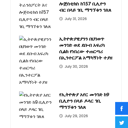
ሎጅስቲክስ ከ157 ቢሊዮን
ብር በላይ ገቢ ማግኘቱን ገለጸ
July 31, 2026
ኢትዮጵያዊያንን በህገወጥ
መንገድ ወደ ደቡብ አፍሪካ
ሲልክ የነበረው ተጠርጣሪ
በኢንተርፖል አማካኝነት ተያዘ
July 30, 2026
የኢትዮጵያ አየር መንገድ ከ9
ቢሊዮን በላይ ዶላር ገቢ
ማግኘቱን ገለጸ
July 29, 2026