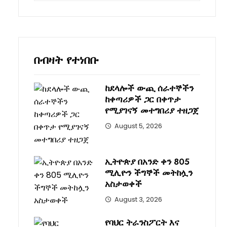
በብዛት የተነበቡ
ከደላሎች ውጪ ሰራተኞችን
ከቀጣሪዎች ጋር በቀጥታ
የሚያገናኝ መተግበሪያ ተዘጋጀ
August 5, 2026
ኢትዮጵያ በአንድ ቀን 805
ሚሊዮን ችግኞች መትከሏን
አስታወቀች
August 3, 2026
የባህር ትራንስፖርት እና