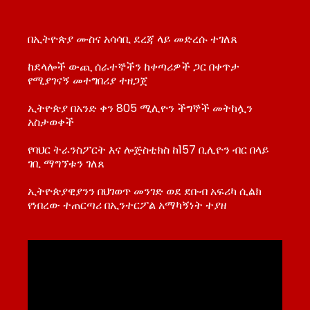
በኢትዮጵያ ሙስና አሳሳቢ ደረጃ ላይ መድረሱ ተገለጸ
ከደላሎች ውጪ ሰራተኞችን ከቀጣሪዎች ጋር በቀጥታ
የሚያገናኝ መተግበሪያ ተዘጋጀ
ኢትዮጵያ በአንድ ቀን 805 ሚሊዮን ችግኞች መትከሏን
አስታወቀች
የባህር ትራንስፖርት እና ሎጅስቲክስ ከ157 ቢሊዮን ብር በላይ
ገቢ ማግኘቱን ገለጸ
ኢትዮጵያዊያንን በህገወጥ መንገድ ወደ ደቡብ አፍሪካ ሲልክ
የነበረው ተጠርጣሪ በኢንተርፖል አማካኝነት ተያዘ