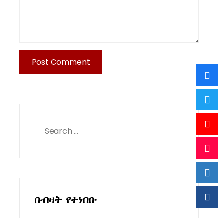
Search
for:
በብዛት የተነበቡ