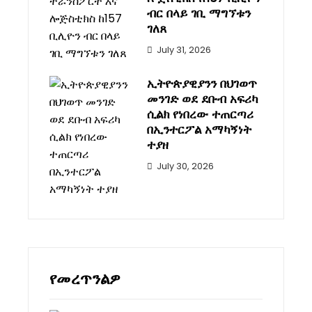
ብር በላይ ገቢ ማግኘቱን
ገለጸ
July 31, 2026
ኢትዮጵያዊያንን በህገወጥ
መንገድ ወደ ደቡብ አፍሪካ
ሲልክ የነበረው ተጠርጣሪ
በኢንተርፖል አማካኝነት
ተያዘ
July 30, 2026
የመረጥንልዎ