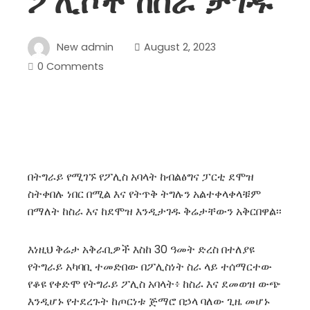
ፖሊሶች ከስራ ታገዱ
New admin
August 2, 2023
0 Comments
በትግራይ የሚገኙ የፖሊስ አባላት ከብልፅግና ፓርቲ ደሞዝ
ስትቀበሉ ነበር በሚል እና የትጥቅ ትግሉን አልተቀላቀላቹም
በማለት ከስራ እና ከደሞዝ እንዲታገዱ ቅሬታቸውን አቅርበዋል፡፡
እነዚህ ቅሬታ አቅራቢዎች እስከ 30 ዓመት ድረስ በተለያዩ
የትግራይ አካባቢ ተመድበው በፖሊስነት ስራ ላይ ተሰማርተው
የቆዩ የቀድሞ የትግራይ ፖሊስ አባላት፥ ከስራ እና ደመወዝ ውጭ
እንዲሆኑ የተደረጉት ከጦርነቱ ጅማሮ በኃላ ባለው ጊዜ መሆኑ