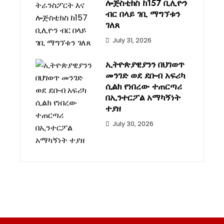
ሎጅስቲክስ ከ157 ቢሊዮን
ብር በላይ ገቢ ማግኘቱን
ገለጸ
July 31, 2026
ኢትዮጵያዊያንን በህገወጥ
መንገድ ወደ ደቡብ አፍሪካ
ሲልክ የነበረው ተጠርጣሪ
በኢንተርፖል አማካኝነት
ተያዘ
July 30, 2026