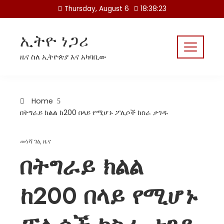
Skip
Thursday, August 6
18:38:23
to
content
ኢትዮ ነጋሪ
ዜና ስለ ኢትዮጵያ እና አካባቢው
Home
በትግራይ ክልል ከ200 በላይ የሚሆኑ ፖሊሶች ከስራ ታገዱ
መነሻ ገፅ
,
ዜና
በትግራይ ክልል
ከ200 በላይ የሚሆኑ