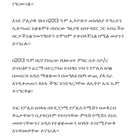
ነግረውናል።
እንደ ፖሊሶቹ ገለፃ በ2013 ዓ.ም ኢትዮጵያ መከላከያ ትግራይን
ሲቆጣጠር አቋቁሞት በነበረው ግዚያዊ አስተዳደር ጋር አብራችሁ
ሰርታችኋል የመንግስትን ደሞዝም ተቀብላችኋል በሚል መሆኑን
ይናገራሉ፡፡
በ2013 ዓ.ም በርሃ የነበረው የህውሀት ምክር ቤት በዶ/ር
ድብረፅዮን ፊርማ በተረጋገጠ ደብዳቤ ነባሩን የፖሊስ አባል
በመሰረዝ አዲስ ማቋቋሙን በመግለፅ ከህግ ውጪ ያለ ስራ
እንዲቀመጡና ለከፋ ችግር እንደዳረጋቸው ለኢትዮ ኤፍ ኤም
ተናግረዋል፡፡
ነባር የፖሊስ አባላቱ በተደጋጋሚ የፖሊስ ኮሚሽን በመቅረብ
ቅሬታቸውን ቢያቀርቡም የተሰጣቸው ምላሽ ኮሚሽኑ እነሱ
መበተናቸውንና አዲስ የተቋቋመውን አባላት እንደሚያውቅ
እንዳሳወቃቸው ይናገራሉ፡፡