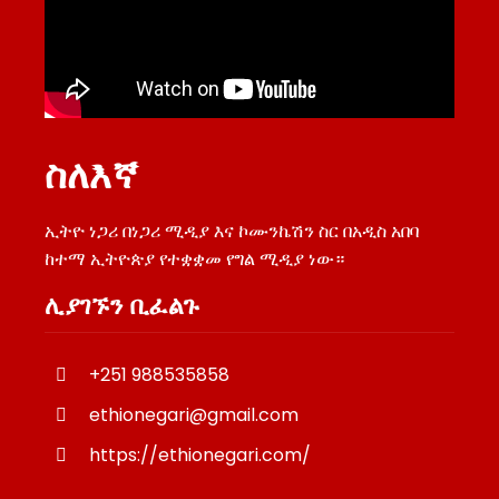
ስለእኛ
ኢትዮ ነጋሪ በነጋሪ ሚዲያ እና ኮሙንኬሽን ስር በአዲስ አበባ
ከተማ ኢትዮጵያ የተቋቋመ የግል ሚዲያ ነው።
ሊያገኙን ቢፈልጉ
+251 988535858
ethionegari@gmail.com
https://ethionegari.com/