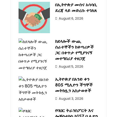
በኢትዮጵያ ሙስና አሳሳቢ
ደረጃ ላይ መድረሱ ተገለጸ
August 6, 2026
ከደላሎች ውጪ
ሰራተኞችን ከቀጣሪዎች
ጋር በቀጥታ የሚያገናኝ
መተግበሪያ ተዘጋጀ
August 5, 2026
ኢትዮጵያ በአንድ ቀን
805 ሚሊዮን ችግኞች
መትከሏን አስታወቀች
August 3, 2026
የባህር ትራንስፖርት እና
ሎጅስቲክስ ከ157 ቢሊዮን