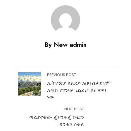
By New admin
PREVIOUS POST
ኢትዮጵያ ለአደይ አበባ ስታድየም
አዲስ የግንባታ ጨረታ ልታወጣ
ነው
NEXT POST
ጣልያናዊው ጂያንሉጂ ቡፎን
ጓንቱን ሰቀለ