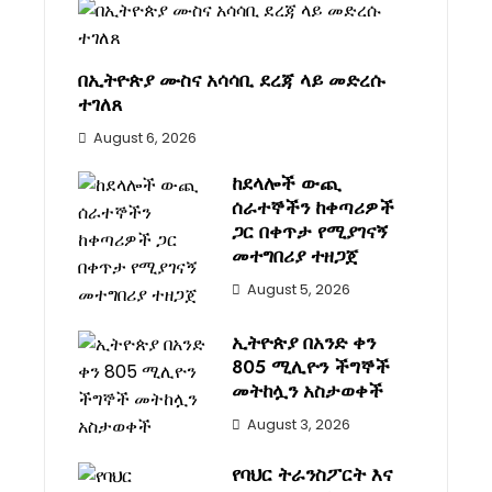
በኢትዮጵያ ሙስና አሳሳቢ ደረጃ ላይ መድረሱ
ተገለጸ
August 6, 2026
ከደላሎች ውጪ
ሰራተኞችን ከቀጣሪዎች
ጋር በቀጥታ የሚያገናኝ
መተግበሪያ ተዘጋጀ
August 5, 2026
ኢትዮጵያ በአንድ ቀን
805 ሚሊዮን ችግኞች
መትከሏን አስታወቀች
August 3, 2026
የባህር ትራንስፖርት እና