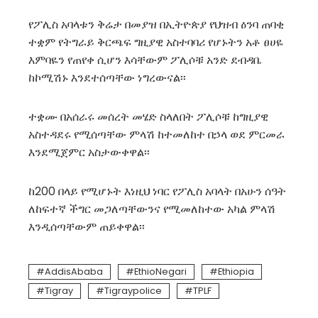
የፖሊስ አባላቱን ቅሬታ በመያዝ በኢትዮጵያ የህዝብ ዕንባ ጠባቂ
ተቋም የትግራይ ቅርጫፍ ግዚያዊ አስተባባሪ የሆኑትን አቶ ፀሀዬ
እምባዬን የጠየቀ ሲሆን እሳቸውም ፖሊሶቹ አንድ ደብዳቤ
ከኮሚሽኑ እንደተሰጣቸው ነግረውናል፡፡
ተቋሙ በአሰራሩ መሰረት መሄድ ስላለበት ፖሊሶቹ ከግዚያዊ
አስተዳደሩ የሚሰጣቸው ምላሽ ከተመለከተ በኃላ ወደ ምርመራ
እንደሚጀምር አስታውቀዋል፡፡
ከ200 በላይ የሚሆኑት እነዚህ ነባር የፖሊስ አባላት በአሁን ሰዓት
ለከፍተኛ ችግር መጋለጣቸውንና የሚመለከተው አካል ምላሽ
እንዲሰጣቸውም ጠይቀዋል፡፡
AddisAbaba
EthioNegari
Ethiopia
Tigray
Tigraypolice
TPLF