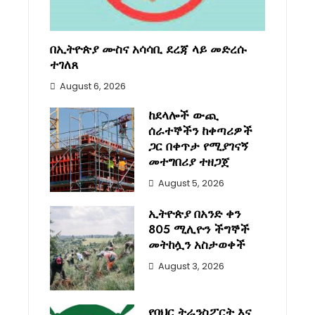
በኢትዮጵያ ሙስና አሳሳቢ ደረጃ ላይ መድረሱ
ተገለጸ
August 6, 2026
ከደላሎች ውጪ
ሰራተኞችን ከቀጣሪዎች
ጋር በቀጥታ የሚያገናኝ
መተግበሪያ ተዘጋጀ
August 5, 2026
ኢትዮጵያ በአንድ ቀን
805 ሚሊዮን ችግኞች
መትከሏን አስታወቀች
August 3, 2026
የባህር ትራንስፖርት እና