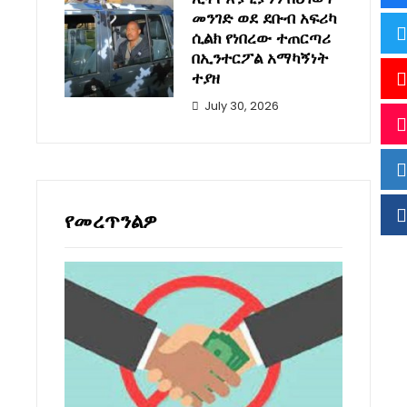
መንገድ ወደ ደቡብ አፍሪካ
ሲልክ የነበረው ተጠርጣሪ
በኢንተርፖል አማካኝነት
ተያዘ
July 30, 2026
የመረጥንልዎ