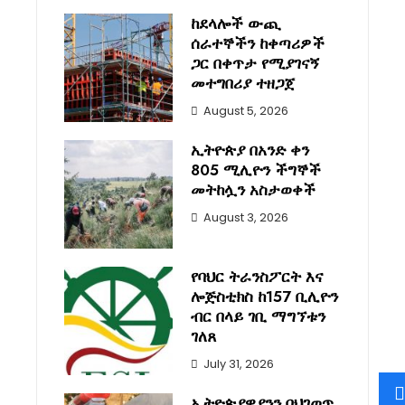
ከደላሎች ውጪ
ሰራተኞችን ከቀጣሪዎች
ጋር በቀጥታ የሚያገናኝ
መተግበሪያ ተዘጋጀ
August 5, 2026
ኢትዮጵያ በአንድ ቀን
805 ሚሊዮን ችግኞች
መትከሏን አስታወቀች
August 3, 2026
የባህር ትራንስፖርት እና
ሎጅስቲክስ ከ157 ቢሊዮን
ብር በላይ ገቢ ማግኘቱን
ገለጸ
July 31, 2026
ኢትዮጵያዊያንን በህገወጥ