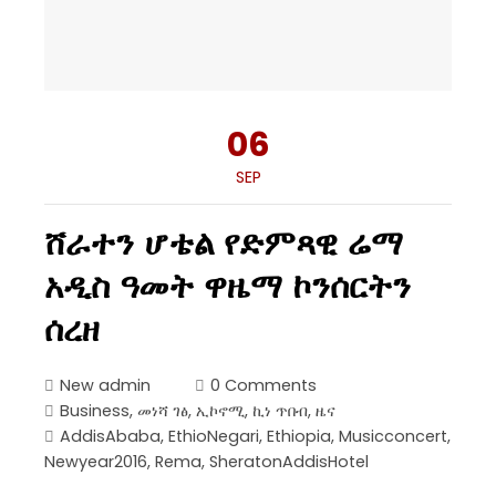
06
SEP
ሸራተን ሆቴል የድምጻዊ ሬማ
አዲስ ዓመት ዋዜማ ኮንሰርትን
ሰረዘ
New admin
0 Comments
Business
,
መነሻ ገፅ
,
ኢኮኖሚ
,
ኪነ ጥበብ
,
ዜና
AddisAbaba
,
EthioNegari
,
Ethiopia
,
Musicconcert
,
Newyear2016
,
Rema
,
SheratonAddisHotel