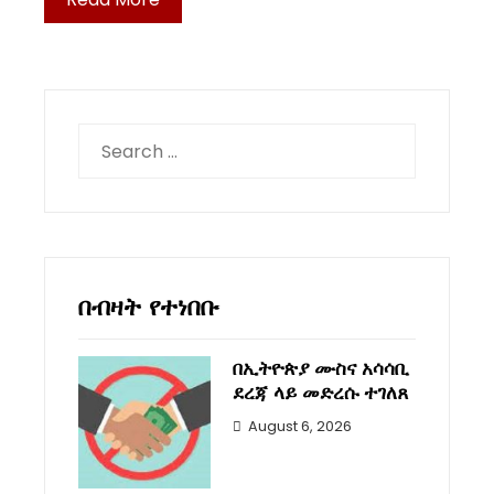
Search
for:
በብዛት የተነበቡ
በኢትዮጵያ ሙስና አሳሳቢ
ደረጃ ላይ መድረሱ ተገለጸ
August 6, 2026