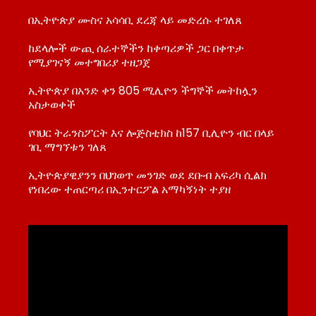
በኢትዮጵያ ሙስና አሳሳቢ ደረጃ ላይ መድረሱ ተገለጸ
ከደላሎች ውጪ ሰራተኞችን ከቀጣሪዎች ጋር በቀጥታ
የሚያገናኝ መተግበሪያ ተዘጋጀ
ኢትዮጵያ በአንድ ቀን 805 ሚሊዮን ችግኞች መትከሏን
አስታወቀች
የባህር ትራንስፖርት እና ሎጅስቲክስ ከ157 ቢሊዮን ብር በላይ
ገቢ ማግኘቱን ገለጸ
ኢትዮጵያዊያንን በህገወጥ መንገድ ወደ ደቡብ አፍሪካ ሲልክ
የነበረው ተጠርጣሪ በኢንተርፖል አማካኝነት ተያዘ