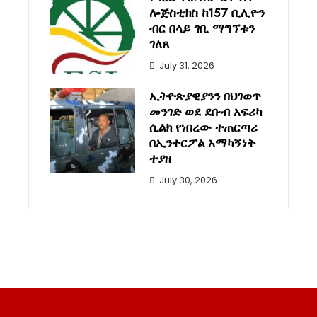
ሎጅስቲክስ ከ157 ቢሊዮን
ብር በላይ ገቢ ማግኘቱን
ገለጸ
July 31, 2026
ኢትዮጵያዊያንን በህገወጥ
መንገድ ወደ ደቡብ አፍሪካ
ሲልክ የነበረው ተጠርጣሪ
በኢንተርፖል አማካኝነት
ተያዘ
July 30, 2026