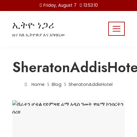
Skip
Friday, August 7
13:53:10
to
content
ኢትዮ ነጋሪ
ዜና ስለ ኢትዮጵያ እና አካባቢው
SheratonAddisHote
Home
Blog
SheratonAddisHotel