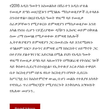
የ2016 አዲስ ዓመትን አስመልክቶ በሸራተን አዲስ ሆቴል
የሙዚቃ ድግስ መዘጋጀቱን የሚገልጹ ማስታወቂያዎች ሲተላለፉ
ሰንብተዋል፡፡ በዚህ የአዲስ ዓመት ዋዜማ ላይ የሙዚቃ
ስራዎቻቸውን የሚያቀርቡ ድምጻዊያን የማስታወቂያው አንድ
አካል የነበሩ ሲሆን ናይጀሪያዊው ዲቫይን ኢኩቦር ወይም በቅጽል
ስሙ ሪማ በመባል የሚታወቀው ድምጻዊ ከሌሎች
ኢትዮጵያዊያን ድምጻዊያን ጋር በመድረኩ ላይ እንደሚዘፍኑ
ተገልጾም ነበር፡፡ ይሁንና ድምጻዊ ሬማ ከክርስትና ሀይማኖት ጋር
በተያያዘ ያልተገባ ነገር አድርጓል በሚል ይህን የአዲስ ዓመት
ዋዜማ የሙዚቃ ድግስ ላይ ላለመገኘት በማህበራዊ የትስስር ገጾች
ላይ ቅስቀሳ ሲደረግ ሰንብቷል፡፡ የኢትዮጵያ ኦርቶዶክስ ተዋህዶ
ቤተ ክርስቲያንም በይፋ የቤተ ክርስቲያን በዓላት ሲደርሱ
ከሥርዓቷ እና ከአስተምሮዋ ውጪ በ ሆነ መልኩ የተለያዩ አካላት
የዳንኪራ ጥሪ በማዘጋጀት የሚያደርጉት እንቅስቃሴ አግባብነት
የሌለው መሆኑን…
Read More