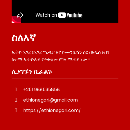
ስለእኛ
ኢትዮ ነጋሪ በነጋሪ ሚዲያ እና ኮሙንኬሽን ስር በአዲስ አበባ
ከተማ ኢትዮጵያ የተቋቋመ የግል ሚዲያ ነው።
ሊያገኙን ቢፈልጉ
+251 988535858
ethionegari@gmail.com
https://ethionegari.com/