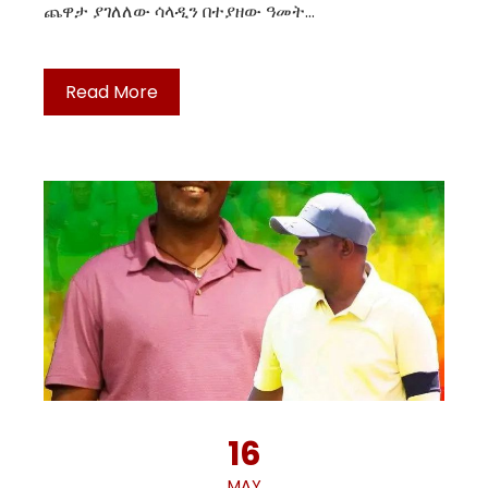
ጨዋታ ያገለለው ሳላዲን በተያዘው ዓመት…
Read More
16
MAY