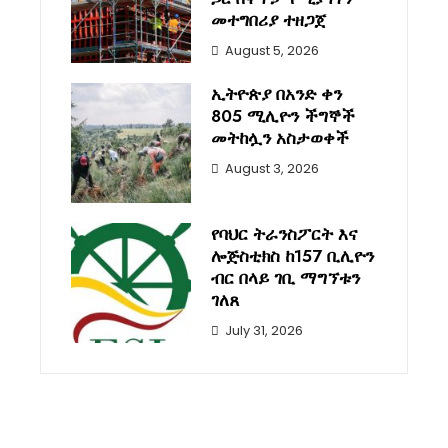
መተግበሪያ ተዘጋጀ
August 5, 2026
ኢትዮጵያ በአንድ ቀን
805 ሚሊዮን ችግኞች
መትከሏን አስታወቀች
August 3, 2026
የባህር ትራንስፖርት እና
ሎጅስቲክስ ከ157 ቢሊዮን
ብር በላይ ገቢ ማግኘቱን
ገለጸ
July 31, 2026