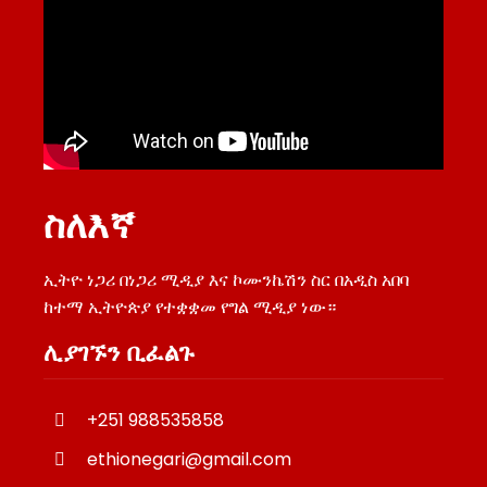
ስለእኛ
ኢትዮ ነጋሪ በነጋሪ ሚዲያ እና ኮሙንኬሽን ስር በአዲስ አበባ
ከተማ ኢትዮጵያ የተቋቋመ የግል ሚዲያ ነው።
ሊያገኙን ቢፈልጉ
+251 988535858
ethionegari@gmail.com