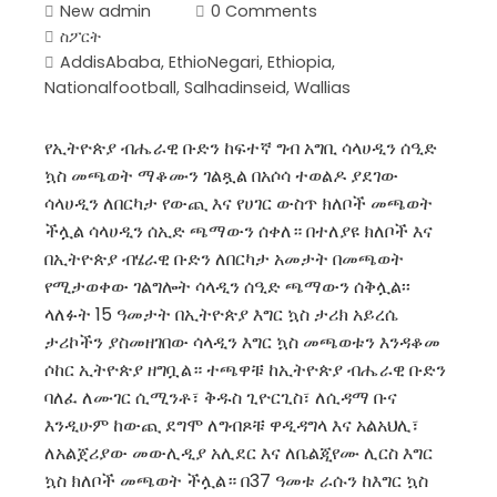
New admin
0 Comments
ስፖርት
AddisAbaba
,
EthioNegari
,
Ethiopia
,
Nationalfootball
,
Salhadinseid
,
Wallias
የኢትዮጵያ ብሔራዊ ቡድን ከፍተኛ ግብ አግቢ ሳላሀዲን ሰዒድ
ኳስ መጫወት ማቆሙን ገልጿል በአሶሳ ተወልዶ ያደገው
ሳላሀዲን ለበርካታ የውጪ እና የሀገር ውስጥ ክለቦች መጫወት
ችሏል ሳላሀዲን ሰኢድ ጫማውን ሰቀለ። በተለያዩ ክለቦች እና
በኢትዮጵያ ብሄራዊ ቡድን ለበርካታ አመታት በመጫወት
የሚታወቀው ገልግሎት ሳላዲን ሰዒድ ጫማውን ሰቅሏል፡፡
ላለፉት 15 ዓመታት በኢትዮጵያ እግር ኳስ ታሪክ አይረሴ
ታሪኮችን ያስመዘገበው ሳላዲን እግር ኳስ መጫወቱን እንዳቆመ
ሶከር ኢትዮጵያ ዘግቧል። ተጫዋቹ ከኢትዮጵያ ብሔራዊ ቡድን
ባለፈ ለሙገር ሲሚንቶ፣ ቅዱስ ጊዮርጊስ፣ ለሲዳማ ቡና
እንዲሁም ከውጪ ደግሞ ለግብጾቹ ዋዲዳግላ እና አልአህሊ፣
ለአልጀሪያው መውሊዲያ አሊደር እና ለቤልጂየሙ ሊርስ እግር
ኳስ ክለቦች መጫወት ችሏል። በ37 ዓመቱ ራሱን ከእግር ኳስ