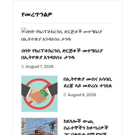
የመረጥንልዎ
ሰባት የክሪፕቶከረንሲ ድርጅቶች መተግበሪያ
በኢትዮጵያ እንዳይሰሩ ታገዱ
August 7, 2026
በኢትዮጵያ ሙስና አሳሳቢ
ደረጃ ላይ መድረሱ ተገለጸ
August 6, 2026
ከደላሎች ውጪ
ሰራተኞችን ከቀጣሪዎች
ጋር በቀጥታ የሚያገናኝ