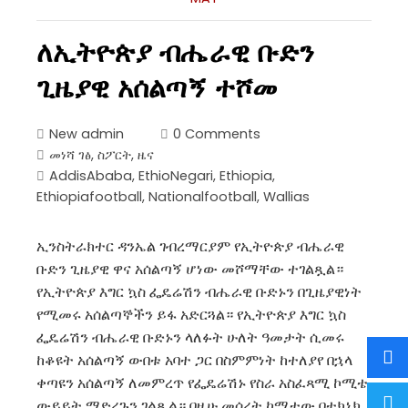
ለኢትዮጵያ ብሔራዊ ቡድን
ጊዜያዊ አሰልጣኝ ተሾመ
New admin
0 Comments
መነሻ ገፅ
,
ስፖርት
,
ዜና
AddisAbaba
,
EthioNegari
,
Ethiopia
,
Ethiopiafootball
,
Nationalfootball
,
Wallias
ኢንስትራክተር ዳንኤል ገብረማርያም የኢትዮጵያ ብሔራዊ
ቡድን ጊዜያዊ ዋና አሰልጣኝ ሆነው መሾማቸው ተገልጿል።
የኢትዮጵያ እግር ኳስ ፌዴሬሽን ብሔራዊ ቡድኑን በጊዜያዊነት
የሚመሩ አሰልጣኞችን ይፋ አድርጓል። የኢትዮጵያ እግር ኳስ
ፌዴሬሽን ብሔራዊ ቡድኑን ላለፉት ሁለት ዓመታት ሲመሩ
ከቆዩት አሰልጣኝ ውበቱ አባተ ጋር በስምምነት ከተለያየ በኋላ
ቀጣዩን አሰልጣኝ ለመምረጥ የፌዴሬሽኑ የስራ አስፈጻሚ ኮሚቴ
ውይይት ማድረጉን ገልጿል። በዚሁ መሰረት ኮሚቴው በቴክኒክ