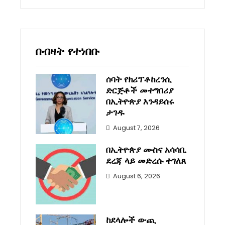
በብዛት የተነበቡ
ሰባት የክሪፕቶከረንሲ
ድርጅቶች መተግበሪያ
በኢትዮጵያ እንዳይሰሩ
ታገዱ
August 7, 2026
በኢትዮጵያ ሙስና አሳሳቢ
ደረጃ ላይ መድረሱ ተገለጸ
August 6, 2026
ከደላሎች ውጪ