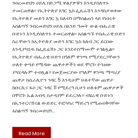
ገብረመድህን ሀይሌ በድጋሚ ዋልያዎቹን እንዲያሰለጥኑ
ተመርጠዋል፡፡ የኢትዮጵያ እግር ኳስ ፌዴሬሽን እንዳስታወቀው
የኢትዮጵያ መድን እግር ኳ ክለብን በማሰልጠን ላይ የነበሩት
አሰልጣኝ ገብረመድህን ሀይሌ በአንድ ዓመት ውል ብሔራዊ
ቡድኑን እንዲያሰለጥኑ ተመርጠዋል፡፡ አሰልጣኙ የብሔራዊ ቡድን
ስራቸውን ከኢትዮጵያ መድን እግር ኳስ ክለብ ጋር ደርበው
እንዲያካሂዱ ከፌዴሬሽኑ ጋር እንደተስማሙም ተገልጿል፡፡
የኢትዮጵያ ብሔራዊ ቡድን በዓለም ዋንጫ የሚያደርጋቸውን
ሁለት ቀጣይ የሜዳው ጨዋታዎችን ወደ ሞሮኮ ተጉዘው
ያካሂዳሉም ተብሏል። የመጀመርያው የዓለም ዋንጫ ማጣሪያ
ጨዋታ ከሴራሊዮን ኅዳር 5 እንዲሁም ሁለተኛው ጨዋታ
ከቡርኪና ፋሶ ጋር ኅዳር 11 የሚደረግ ሲሆን ሁለቱም ጨዋታዎች
በሞሮኮ ኤል አብዲ ስታዲየም ይደረጋሉ፡፡ ብሄራዊ ቡድኑን
በኢንተርናሽናል ውድድር ተፎካካሪ ማድረግ የሚጠብቅባቸው
አሰልጣኝ ገብረመድህን…
Read More