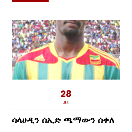
28
JUL
ሳላሀዲን ሰኢድ ጫማውን ሰቀለ