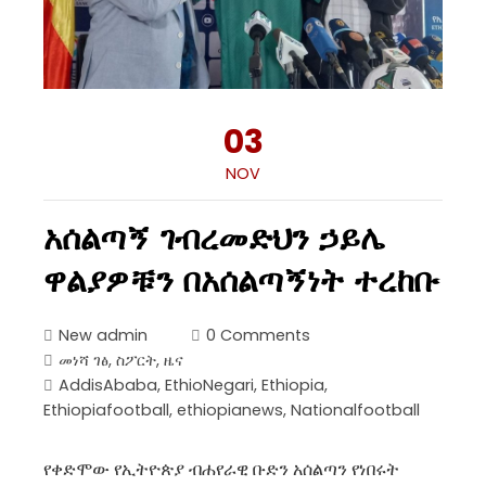
03
NOV
አሰልጣኝ ገብረመድህን ኃይሌ
ዋልያዎቹን በአሰልጣኝነት ተረከቡ
New admin
0 Comments
መነሻ ገፅ
,
ስፖርት
,
ዜና
AddisAbaba
,
EthioNegari
,
Ethiopia
,
Ethiopiafootball
,
ethiopianews
,
Nationalfootball
የቀድሞው የኢትዮጵያ ብሐየራዊ ቡድን አሰልጣን የነበሩት