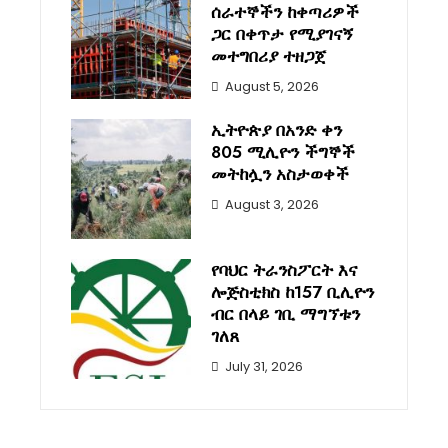
ሰራተኞችን ከቀጣሪዎች
ጋር በቀጥታ የሚያገናኝ
መተግበሪያ ተዘጋጀ
August 5, 2026
ኢትዮጵያ በአንድ ቀን
805 ሚሊዮን ችግኞች
መትከሏን አስታወቀች
August 3, 2026
የባህር ትራንስፖርት እና
ሎጅስቲክስ ከ157 ቢሊዮን
ብር በላይ ገቢ ማግኘቱን
ገለጸ
July 31, 2026