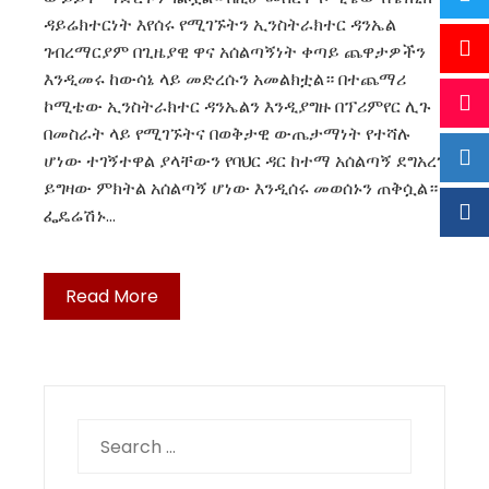
ዳይሬክተርነት እየሰሩ የሚገኙትን ኢንስትራክተር ዳንኤል
ገብረማርያም በጊዜያዊ ዋና አሰልጣኝነት ቀጣይ ጨዋታዎችን
እንዲመሩ ከውሳኔ ላይ መድረሱን አመልክቷል። በተጨማሪ
ኮሚቴው ኢንስትራክተር ዳንኤልን እንዲያግዙ በፕሪምየር ሊጉ
በመስራት ላይ የሚገኙትና በወቅታዊ ውጤታማነት የተሻሉ
ሆነው ተገኝተዋል ያላቸውን የባህር ዳር ከተማ አሰልጣኝ ደግአረገ
ይግዛው ምክትል አሰልጣኝ ሆነው እንዲሰሩ መወሰኑን ጠቅሷል።
ፌዴሬሽኑ…
Read More
Search
for: