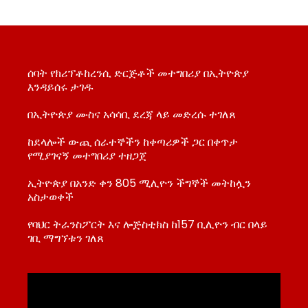
ሰባት የክሪፕቶከረንሲ ድርጅቶች መተግበሪያ በኢትዮጵያ
እንዳይሰሩ ታገዱ
በኢትዮጵያ ሙስና አሳሳቢ ደረጃ ላይ መድረሱ ተገለጸ
ከደላሎች ውጪ ሰራተኞችን ከቀጣሪዎች ጋር በቀጥታ
የሚያገናኝ መተግበሪያ ተዘጋጀ
ኢትዮጵያ በአንድ ቀን 805 ሚሊዮን ችግኞች መትከሏን
አስታወቀች
የባህር ትራንስፖርት እና ሎጅስቲክስ ከ157 ቢሊዮን ብር በላይ
ገቢ ማግኘቱን ገለጸ