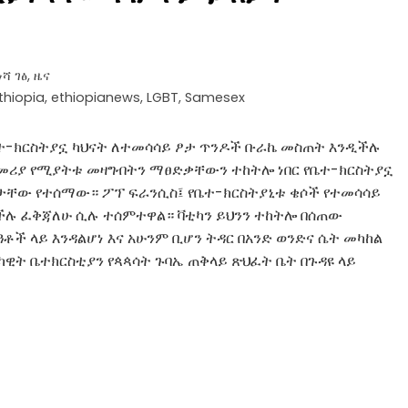
ሻ ገፅ
,
ዜና
thiopia
,
ethiopianews
,
LGBT
,
Samesex
ቤተ-ክርስትያኗ ካህናት ለተመሳሳይ ፆታ ጥንዶች ቡራኬ መስጠት እንዲችሉ
መሪያ የሚያትቱ መዛግብትን ማፀድቃቸውን ተከትሎ ነበር የቤተ-ክርስትያኗ
ታቸው የተሰማው። ፖፕ ፍራንሲስ፤ የቤተ-ክርስትያኒቱ ቄሶች የተመሳሳይ
ችሉ ፈቅጃለሁ ሲሉ ተሰምተዋል። ቫቲካን ይህንን ተከትሎ በሰጠው
ች ላይ እንዳልሆነ እና አሁንም ቢሆን ትዳር በአንድ ወንድና ሴት መካከል
ዊት ቤተክርስቲያን የጳጳሳት ጉባኤ ጠቅላይ ጽህፈት ቤት በጉዳዩ ላይ