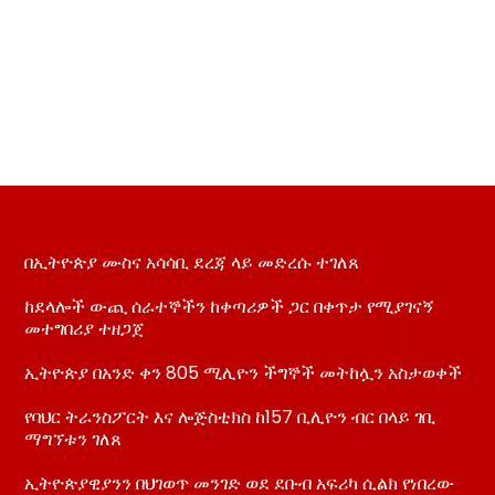
በኢትዮጵያ ሙስና አሳሳቢ ደረጃ ላይ መድረሱ ተገለጸ
ከደላሎች ውጪ ሰራተኞችን ከቀጣሪዎች ጋር በቀጥታ የሚያገናኝ
መተግበሪያ ተዘጋጀ
ኢትዮጵያ በአንድ ቀን 805 ሚሊዮን ችግኞች መትከሏን አስታወቀች
የባህር ትራንስፖርት እና ሎጅስቲክስ ከ157 ቢሊዮን ብር በላይ ገቢ
ማግኘቱን ገለጸ
ኢትዮጵያዊያንን በህገወጥ መንገድ ወደ ደቡብ አፍሪካ ሲልክ የነበረው