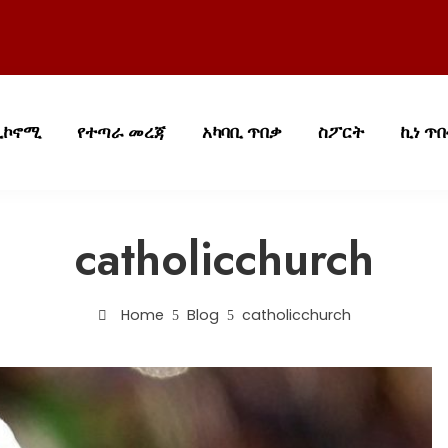
ኢኮኖሚ
የተጣራ መረጃ
አካባቢ ጥበቃ
ስፖርት
ኪነ ጥ
catholicchurch
Home
Blog
catholicchurch