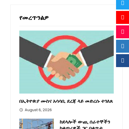
የመረጥንልዎ
በኢትዮጵያ ሙስና አሳሳቢ ደረጃ ላይ መድረሱ ተገለጸ
August 6, 2026
ከደላሎች ውጪ ሰራተኞችን
ከቀጣሪዎች ጋር በቀጥታ