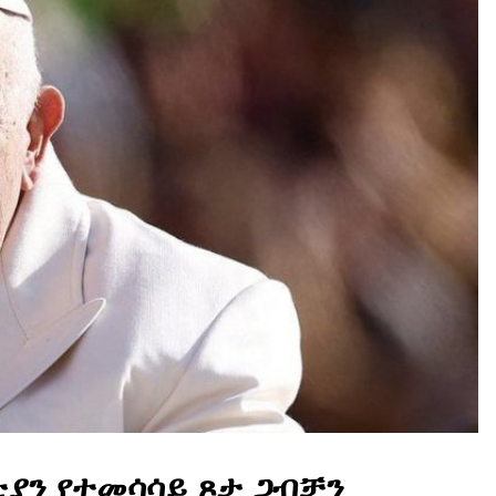
ያን የተመሳሳይ ጾታ ጋብቻን