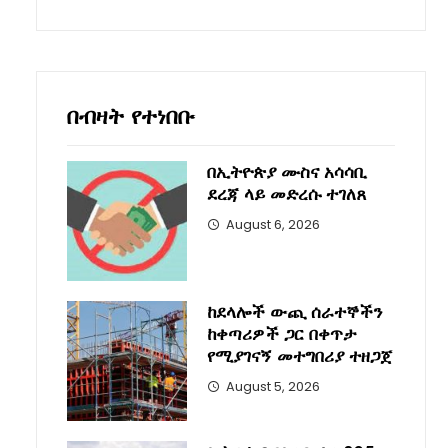
በብዛት የተነበቡ
በኢትዮጵያ ሙስና አሳሳቢ
ደረጃ ላይ መድረሱ ተገለጸ
August 6, 2026
ከደላሎች ውጪ ሰራተኞችን
ከቀጣሪዎች ጋር በቀጥታ
የሚያገናኝ መተግበሪያ ተዘጋጀ
August 5, 2026