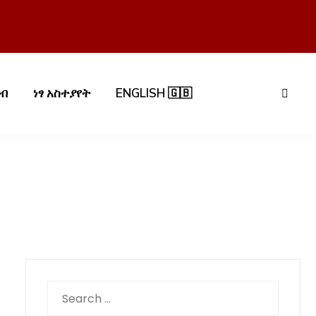
በብ
ነፃ አስተያየት
ENGLISH 🇬🇧
Search
for: