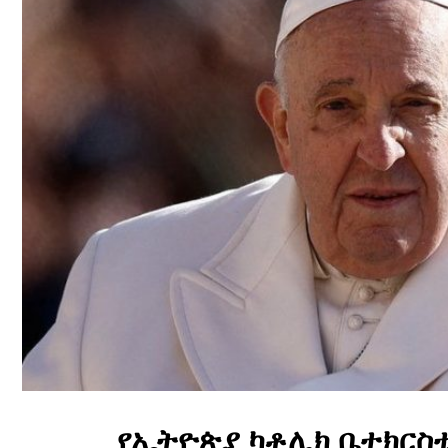
የኢትዮጵያ ካቶሊክ ቤተክርስቲ