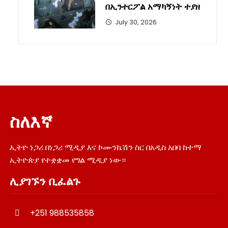
በኢንተርፖል አማካኝነት ተያዘ
July 30, 2026
ስለእኛ
ኢትዮ ነጋሪ በነጋሪ ሚዲያ እና ኮሙንኬሽን ስር በአዲስ አበባ ከተማ
ኢትዮጵያ የተቋቋመ የግል ሚዲያ ነው።
ሊያገኙን ቢፈልጉ
+251 988535858