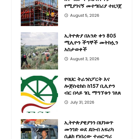
የሚያገናኝ መተግበሪያ ተዘጋጀ
August 5, 2026
ኢትዮጵያ በአንድ ቀን 805
ሚሊዮን ችግኞች መትከሏን
አስታወቀች
August 3, 2026
የባህር ትራንስፖርት እና
ሎጅስቲክስ ከ157 ቢሊዮን
ብር በላይ ገቢ ማግኘቱን ገለጸ
July 31, 2026
ኢትዮጵያዊያንን በህገወጥ
መንገድ ወደ ደቡብ አፍሪካ
ሲልክ የነበረው ተጠርጣሪ