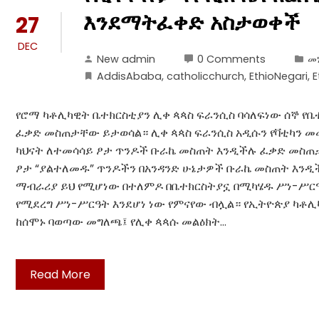
እንደማትፈቀድ አስታወቀች
27
DEC
New admin
0 Comments
መነ
AddisAbaba
,
catholicchurch
,
EthioNegari
,
E
የሮማ ካቶሊካዊት ቤተክርስቲያን ሊቀ ጳጳስ ፍራንሲስ ባሳለፍነው ሰኞ የ
ፈቃድ መስጠታቸው ይታወሳል። ሊቀ ጳጳስ ፍራንሲስ አዲሱን የቫቲካን መ
ካህናት ለተመሳሳይ ፆታ ጥንዶች ቡራኬ መስጠት እንዲችሉ ፈቃድ መስጠ
ፆታ “ያልተለመዱ” ጥንዶችን በአንዳንድ ሁኔታዎች ቡራኬ መስጠት እንዲ
ማብራሪያ ይህ የሚሆነው በተለምዶ በቤተክርስትያኗ በሚካሄዱ ሥነ-ሥርዓቶ
የሚደረግ ሥነ-ሥርዓት እንደሆነ ነው የምናየው ብሏል። የኢትዮጵያ ካቶሊካ
ከሰሞኑ ባወጣው መግለጫ፤ የሊቀ ጳጳሱ መልዕክት…
Read More