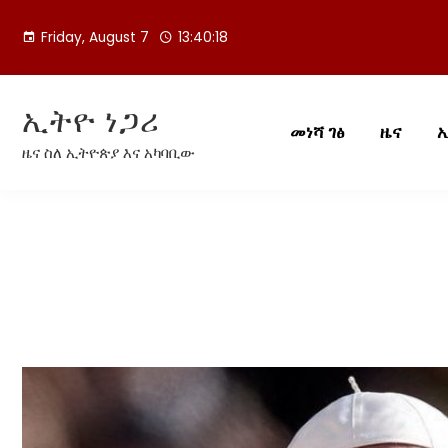
Skip
to
Friday, August 7
13:40:18
content
ኢትዮ ነጋሪ
መነሻ ገፅ
ዜና
ዜና ስለ ኢትዮጵያ እና አካባቢው