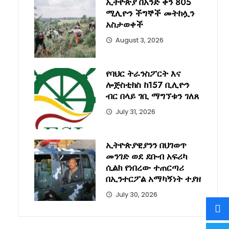
ኢትዮጵያ በአንድ ቀን 805
ሚሊዮን ችግኞች መትከሏን
አስታወቀች
August 3, 2026
የባህር ትራንስፖርት እና
ሎጅስቲክስ ከ157 ቢሊዮን
ብር በላይ ገቢ ማግኘቱን ገለጸ
July 31, 2026
ኢትዮጵያዊያንን በህገወጥ
መንገድ ወደ ደቡብ አፍሪካ
ሲልክ የነበረው ተጠርጣሪ
በኢንተርፖል አማካኝነት ተያዘ
July 30, 2026