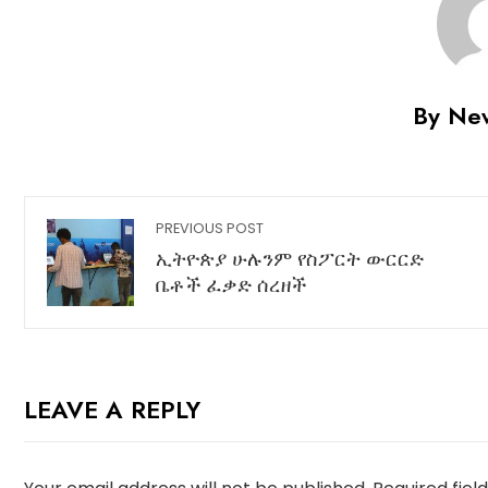
By Ne
PREVIOUS POST
ኢትዮጵያ ሁሉንም የስፖርት ውርርድ
ቤቶች ፈቃድ ሰረዘች
LEAVE A REPLY