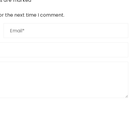
lds are marked
*
or the next time I comment.