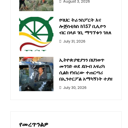
August 3, 2026
የባህር ትራንስፖርት እና
ሎጅስቲክስ ከ157 ቢሊዮን
ብር በላይ ገቢ ማግኘቱን ገለጸ
July 31, 2026
ኢትዮጵያዊያንን በህገወጥ
መንገድ ወደ ደቡብ አፍሪካ
ሲልክ የነበረው ተጠርጣሪ
በኢንተርፖል አማካኝነት ተያዘ
July 30, 2026
የመረጥንልዎ