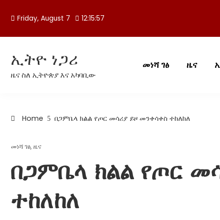
Skip
to
Friday, August 7
12:15:57
content
ኢትዮ ነጋሪ
መነሻ ገፅ
ዜና
ዜና ስለ ኢትዮጵያ እና አካባቢው
Home
በጋምቤላ ክልል የጦር መሳሪያ ይዞ መንቀሳቀስ ተከለከለ
መነሻ ገፅ
,
ዜና
በጋምቤላ ክልል የጦር መ
ተከለከለ