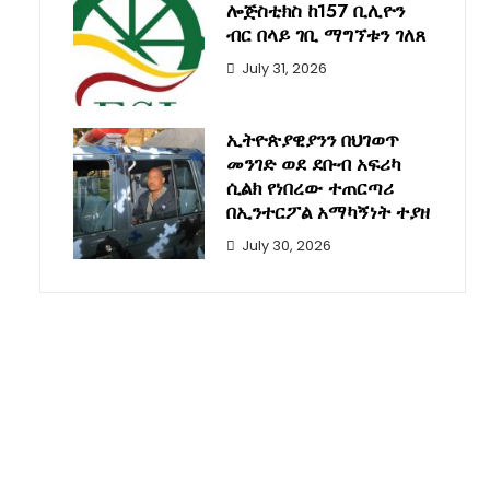
ሎጅስቲክስ ከ157 ቢሊዮን
ብር በላይ ገቢ ማግኘቱን ገለጸ
July 31, 2026
ኢትዮጵያዊያንን በህገወጥ
መንገድ ወደ ደቡብ አፍሪካ
ሲልክ የነበረው ተጠርጣሪ
በኢንተርፖል አማካኝነት ተያዘ
July 30, 2026