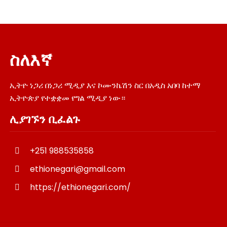
ስለእኛ
ኢትዮ ነጋሪ በነጋሪ ሚዲያ እና ኮሙንኬሽን ስር በአዲስ አበባ ከተማ
ኢትዮጵያ የተቋቋመ የግል ሚዲያ ነው።
ሊያገኙን ቢፈልጉ
+251 988535858
ethionegari@gmail.com
https://ethionegari.com/