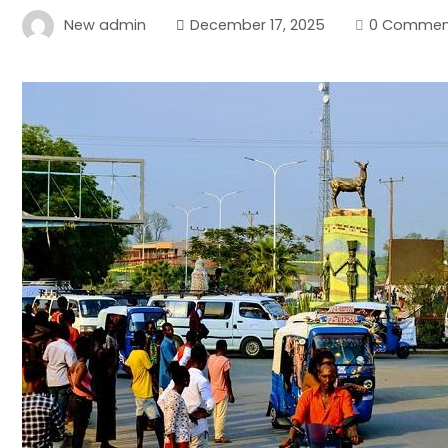
New admin
December 17, 2025
0 Commen