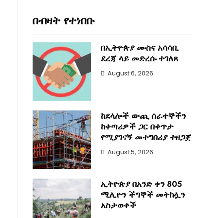
በብዛት የተነበቡ
በኢትዮጵያ ሙስና አሳሳቢ
ደረጃ ላይ መድረሱ ተገለጸ
August 6, 2026
ከደላሎች ውጪ ሰራተኞችን
ከቀጣሪዎች ጋር በቀጥታ
የሚያገናኝ መተግበሪያ ተዘጋጀ
August 5, 2026
ኢትዮጵያ በአንድ ቀን 805
ሚሊዮን ችግኞች መትከሏን
አስታወቀች