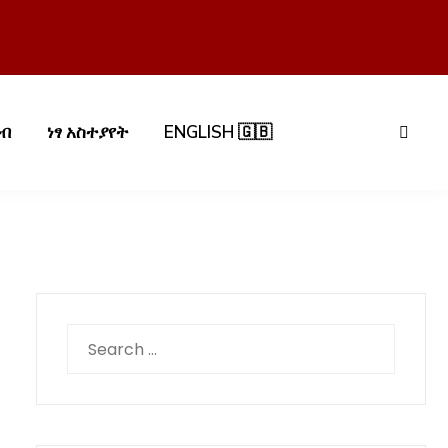
በብ
ነፃ አስተያየት
ENGLISH 🇬🇧
Search
for: