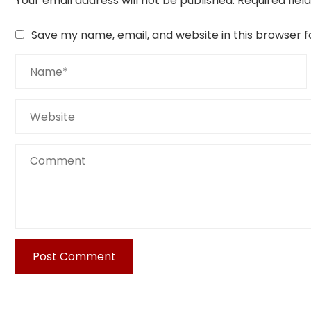
Your email address will not be published.
Required fie
Save my name, email, and website in this browser f