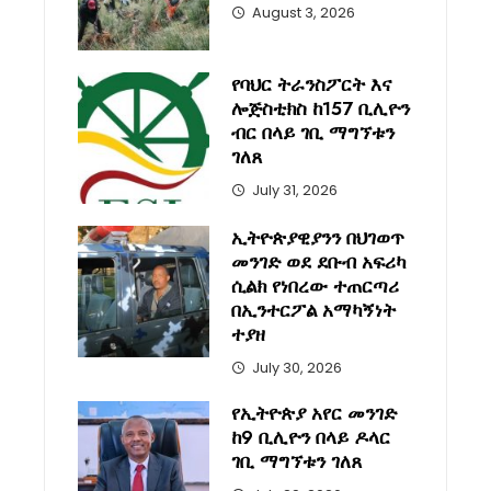
August 3, 2026
የባህር ትራንስፖርት እና
ሎጅስቲክስ ከ157 ቢሊዮን
ብር በላይ ገቢ ማግኘቱን
ገለጸ
July 31, 2026
ኢትዮጵያዊያንን በህገወጥ
መንገድ ወደ ደቡብ አፍሪካ
ሲልክ የነበረው ተጠርጣሪ
በኢንተርፖል አማካኝነት
ተያዘ
July 30, 2026
የኢትዮጵያ አየር መንገድ
ከ9 ቢሊዮን በላይ ዶላር
ገቢ ማግኘቱን ገለጸ