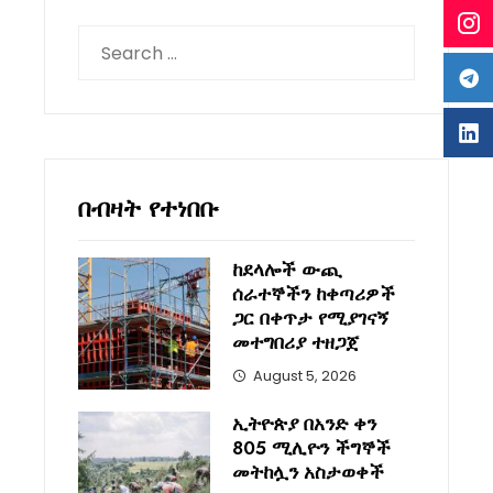
Search
for:
በብዛት የተነበቡ
ከደላሎች ውጪ
ሰራተኞችን ከቀጣሪዎች
ጋር በቀጥታ የሚያገናኝ
መተግበሪያ ተዘጋጀ
August 5, 2026
ኢትዮጵያ በአንድ ቀን
805 ሚሊዮን ችግኞች
መትከሏን አስታወቀች