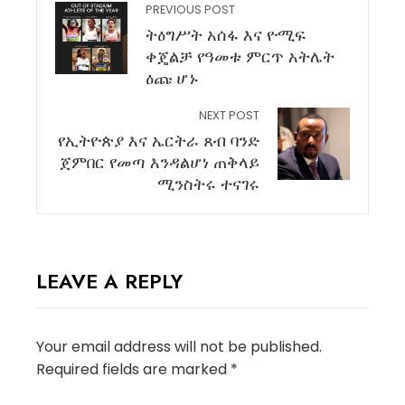
PREVIOUS POST
ትዕግሥት አሰፋ እና ዮሚፍ
ቀጄልቻ የዓመቱ ምርጥ አትሌት
ዕጩ ሆኑ
NEXT POST
የኢትዮጵያ እና ኤርትራ ጸብ ባንድ
ጀምበር የመጣ እንዳልሆነ ጠቅላይ
ሚንስትሩ ተናገሩ
LEAVE A REPLY
Your email address will not be published.
Required fields are marked
*