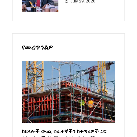
July 29, 2026
የመረጥንልዎ
ከደላሎች ውጪ ሰራተኞችን ከቀጣሪዎች ጋር