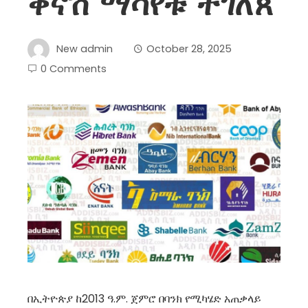
ቅናሽ ማሳየቱ ተገለጸ
New admin
October 28, 2025
0 Comments
በኢትዮጵያ ከ2013 ዓ.ም. ጀምሮ በባንክ የሚካሄድ አጠቃላይ