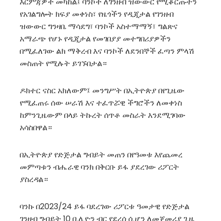
እርምጃዎች መካከል፤ ባንኮች ለገንዘብ ዝውውር የሚቆርጡትን
የአገልግሎት ክፍያ መቀነስ፣ የዜጎችን የዲጂታል የገንዘብ
ዝውውር ግንዛቤ ማሳደግ፣ ባንኮች አስተማማኝ፣ ግልጽና
አማራጭ የሆኑ የዲጂታል የመገበያያ መተግበሪያዎችን
በሚፈለገው ልክ ማቅረብ እና ባንኮች ለደንበኞች ፈጣን ምላሽ
መስጠት የሚሉት ይገኙበታል።
ዶክተር ናስር አክለውም፤ መንግሥት በኢትዮጵያ በየጊዜው
የሚፈጠሩ ሰው ሠራሽ እና ተፈጥሯዊ ችግሮችን ለመቀነስ
ከምንጊዜውም በላይ ትኩረት ሰጥቶ መስራት እንደሚገባው
አሳስበዋል።
በኢትዮጵያ የድጅታል ግብይት መጠን በየዓመቱ እየጨመረ
መምጣቱን ብሔራዊ ባንክ በቅርቡ ይፋ ያደረገው ሪፖርት
ያስረዳል።
ባንኩ በ2023/24 ይፋ ባደረገው ሪፖርቱ ዓመታዊ የድጅታል
ገንዘብ ግብይት 10 ቢሊዮን ብር የደረሰ ሲሆን ለመጀመሪያ ጊዜ