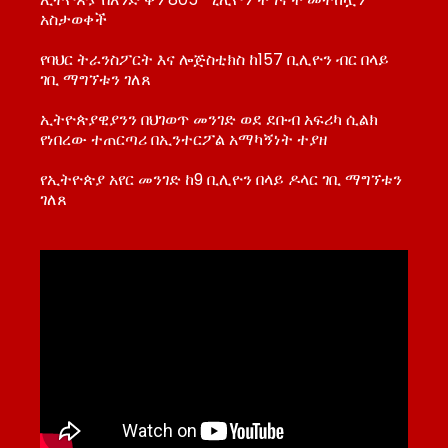
አስታወቀች
የባህር ትራንስፖርት እና ሎጅስቲክስ ከ157 ቢሊዮን ብር በላይ
ገቢ ማግኘቱን ገለጸ
ኢትዮጵያዊያንን በህገወጥ መንገድ ወደ ደቡብ አፍሪካ ሲልክ
የነበረው ተጠርጣሪ በኢንተርፖል አማካኝነት ተያዘ
የኢትዮጵያ አየር መንገድ ከ9 ቢሊዮን በላይ ዶላር ገቢ ማግኘቱን
ገለጸ