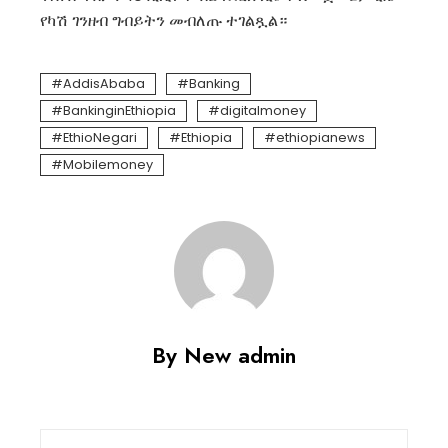
የካሽ ገንዘብ ግብይትን መብለጡ ተገልጿል።
AddisAbaba
Banking
BankinginEthiopia
digitalmoney
EthioNegari
Ethiopia
ethiopianews
Mobilemoney
By New admin