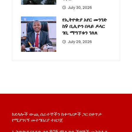
July 30, 2026
የኢትዮጵያ አየር መንገድ
ከ9 ቢሊዮን በላይ ዶላር
ገቢ ማግኘቱን ገለጸ
July 29, 2026
ከደላሎች ውጪ ሰራተኞችን ከቀጣሪዎች ጋር በቀጥታ
የሚያገናኝ መተግበሪያ ተዘጋጀ
ኢትዮጵያ በአንድ ቀን 805 ሚሊዮን ችግኞች መትከሏን