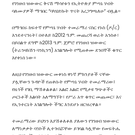
የገንዘብ ዝውውር ቅናሽ ማሳየቱን የኢትዮጵያ ምጣኔ ሃብት
ባለሙያዎች ማኅበር “ባካሄድኩት ጥናት አረጋግጫለሁ” ብሏል።
በማኅበሩ ከፍተኛ የምጣኔ ሃብት ተመራማሪ ናስር የኑስ (ዶ/ር)
እንደተናገሩት፤ በተለይ ከ2012 ዓ.ም. መጨረሻ ወራት አንስቶ፣
በይበልጥ ደግሞ ከ2013 ዓ.ም. ጀምሮ የገንዘብ ዝውውር
(ትራንዛክሽን ባንኪንግ) አገልግሎት የሚጠቀሙ ደንበኞች ቁጥር
እየቀነሰ ነው።
ለዚህ የገንዘብ ዝውውር መቀነስ ዋነኛ ምክንያቶች ናቸው
ያሏቸውን ጉዳዮች የጠቀሱት የምጣኔ ሃብት ተመራማሪው፤
የዜጎች የገቢ ማሽቆልቆል፣ አልፎ አልፎ የሚታዩ ግጭቶችና
ጦርነቶች እልባት አለማግኘት፣ የሥራ አጥ ቁጥር መጨመር፣ እና
የኢንተርኔት አገልግሎት ችግር እንደሆኑ ዘርዝረዋል።
ተመራማሪው ይህንን እያሽቆለቆለ ያለውን የገንዘብ ዝውውር
ለማነቃቃት ባንኮች ሊተገብሯቸው ይገባል ካሏቸው የመፍትሔ