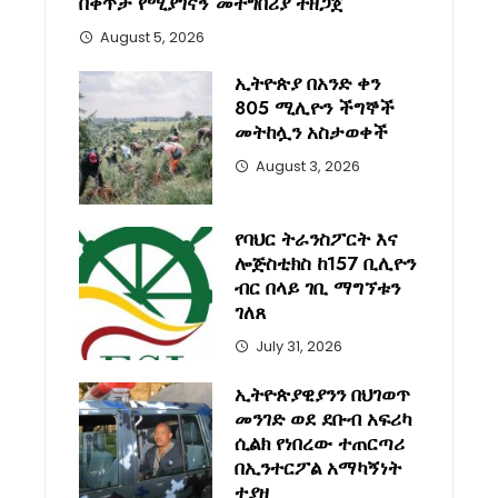
በቀጥታ የሚያገናኝ መተግበሪያ ተዘጋጀ
August 5, 2026
ኢትዮጵያ በአንድ ቀን
805 ሚሊዮን ችግኞች
መትከሏን አስታወቀች
August 3, 2026
የባህር ትራንስፖርት እና
ሎጅስቲክስ ከ157 ቢሊዮን
ብር በላይ ገቢ ማግኘቱን
ገለጸ
July 31, 2026
ኢትዮጵያዊያንን በህገወጥ
መንገድ ወደ ደቡብ አፍሪካ
ሲልክ የነበረው ተጠርጣሪ
በኢንተርፖል አማካኝነት
ተያዘ