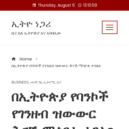
Skip
Thursday, August 6
13:11:00
to
content
ኢትዮ ነጋሪ
ዜና ስለ ኢትዮጵያ እና አካባቢው
Home
በኢትዮጵያ የባንኮች የገንዘብ ዝውውር ቅናሽ ማሳየቱ ተገለጸ
BUSINESS
,
መነሻ ገፅ
,
ኢኮኖሚ
,
ዜና
በኢትዮጵያ የባንኮች
የገንዘብ ዝውውር