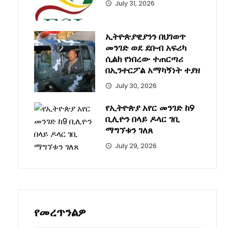
July 31, 2026
ኢትዮጵያዊያንን በህገወጥ
መንገድ ወደ ደቡብ አፍሪካ
ሲልክ የነበረው ተጠርጣሪ
በኢንተርፖል አማካኝነት ተያዘ
July 30, 2026
የኢትዮጵያ አየር መንገድ ከ9
ቢሊዮን በላይ ዶላር ገቢ
ማግኘቱን ገለጸ
July 29, 2026
የመረጥንልዎ