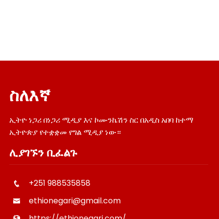
ስለእኛ
ኢትዮ ነጋሪ በነጋሪ ሚዲያ እና ኮሙንኬሽን ስር በአዲስ አበባ ከተማ
ኢትዮጵያ የተቋቋመ የግል ሚዲያ ነው።
ሊያገኙን ቢፈልጉ
+251 988535858
ethionegari@gmail.com
https://ethionegari.com/