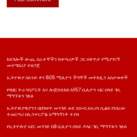
ከደላሎች ውጪ ሰራተኞችን ከቀጣሪዎች ጋር በቀጥታ የሚያገናኝ
መተግበሪያ ተዘጋጀ
ኢትዮጵያ በአንድ ቀን 805 ሚሊዮን ችግኞች መትከሏን አስታወቀች
የባህር ትራንስፖርት እና ሎጅስቲክስ ከ157 ቢሊዮን ብር በላይ ገቢ
ማግኘቱን ገለጸ
ኢትዮጵያዊያንን በህገወጥ መንገድ ወደ ደቡብ አፍሪካ ሲልክ የነበረው
ተጠርጣሪ በኢንተርፖል አማካኝነት ተያዘ
የኢትዮጵያ አየር መንገድ ከ9 ቢሊዮን በላይ ዶላር ገቢ ማግኘቱን ገለጸ