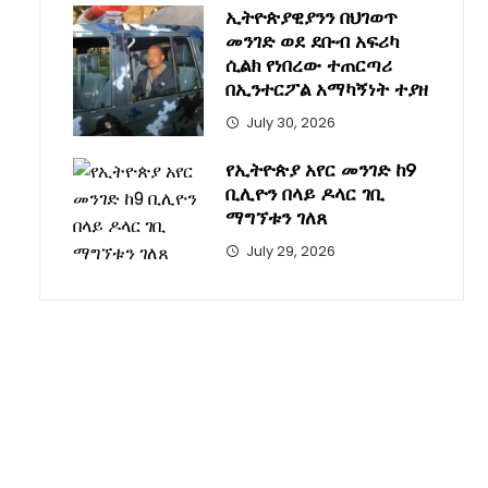
ኢትዮጵያዊያንን በህገወጥ
መንገድ ወደ ደቡብ አፍሪካ
ሲልክ የነበረው ተጠርጣሪ
በኢንተርፖል አማካኝነት ተያዘ
July 30, 2026
የኢትዮጵያ አየር መንገድ ከ9
ቢሊዮን በላይ ዶላር ገቢ
ማግኘቱን ገለጸ
July 29, 2026