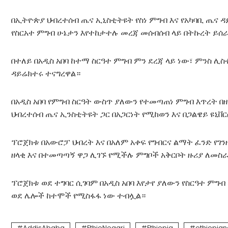
በኢትዮጵያ ህብረተሰብ ጤና ኢኒስቲትዩት የስነ ምግብ እና የአካባቢ ጤና 
የስርአተ ምግብ ሁኔታን እየተከታተሉ መረጃ መሰብሰብ ላይ በትኩረት ይሰራ
በተለይ በአዲስ አበባ ከተማ ስርዓተ ምግብ ምን ደረጃ ላይ ነው፣ ምንስ ሊ
ዳይሬክተሩ ተናግረዋል።
በአዲስ አበባ የምግብ ስርዓት ውስጥ ያለውን የተመጣጠነ ምግብ እጥረት በ
ህብረተሰብ ጤና ኢንስቲትዩት ጋር በአጋርነት የሚከወን እና በጋልዌይ ዩኒ
ፕሮጀክቱ በአውሮፓ ህብረት እና በአለም አቀፍ የግብርና ልማት ፈንድ የገንዘ
ዘላቂ እና በተመጣጣኝ ዋጋ ሊገኙ የሚችሉ ምግቦች አቅርቦት ዙሪያ ለመስ
ፕሮጀክቱ ወደ ተግባር ሲገባም በአዲስ አበባ እየታየ ያለውን የስርዓተ ም
ወደ ሌሎች ከተሞች የሚስፋፋ ነው ተብሏል።
AddisAbaba
EthioNegari
Ethiopia
ethiopia