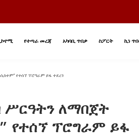
ኢኮኖሚ
የተጣራ መረጃ
አካባቢ ጥበቃ
ስፖርት
ኪነ ጥ
 ሲስተም” የተሰኘ ፕሮግራም ይፋ ተደረገ
ብ ሥርዓትን ለማበጀት
” የተሰኘ ፕሮግራም ይፋ