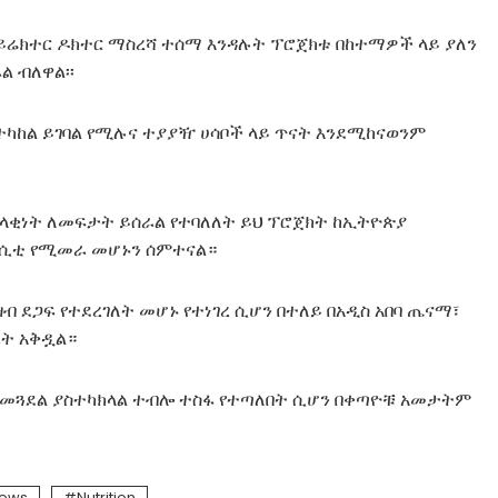
ዳይሬክተር ዶክተር ማስረሻ ተሰማ እንዳሉት ፕሮጀክቱ በከተማዎች ላይ ያለን
ል ብለዋል፡፡
ስተካከል ይገባል የሚሉና ተያያዥ ሀሳቦች ላይ ጥናት እንደሚከናወንም
ዘላቂነት ለመፍታት ይሰራል የተባለለት ይህ ፕሮጀክት ከኢትዮጵያ
ቨርሲቲ የሚመራ መሆኑን ሰምተናል።
ብ ደጋፍ የተደረገለት መሆኑ የተነገረ ሲሆን በተለይ በአዲስ አበባ ጤናማ፣
ራት አቅዷል።
ግብ መጓደል ያስተካክላል ተብሎ ተስፋ የተጣለበት ሲሆን በቀጣዮቹ አመታትም
news
Nutrition