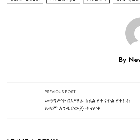
By Ne
PREVIOUS POST
መንግሥት በአማራ ክልል የተናጥል የተኩስ
አቁም እንዲያውጅ ተጠየቀ