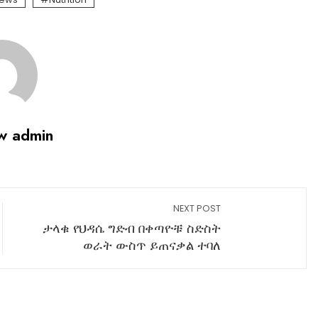
w admin
NEXT POST
ታላቁ የህዳሴ ግድብ በቀጣዮቹ ስድስት
ወራት ውስጥ ይጠናቃል ተባለ