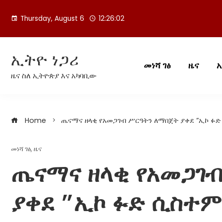
Skip
to
Thursday, August 6
12:26:02
content
ኢትዮ ነጋሪ
መነሻ ገፅ
ዜና
ዜና ስለ ኢትዮጵያ እና አካባቢው
Home
ጤናማና ዘላቂ የአመጋገብ ሥርዓትን ለማበጀት ያቀደ ”ኢኮ ፉድ
መነሻ ገፅ
,
ዜና
ጤናማና ዘላቂ የአመጋገ
ያቀደ ”ኢኮ ፉድ ሲስተም