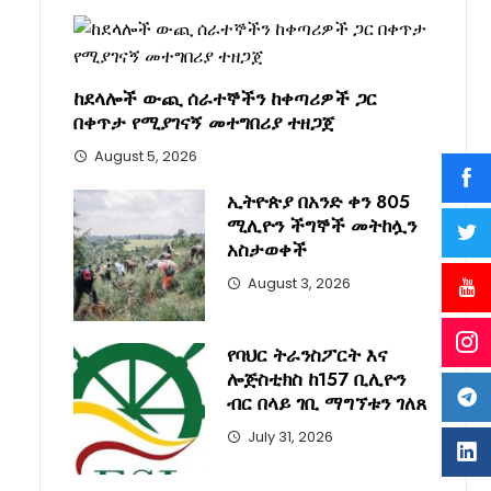
ከደላሎች ውጪ ሰራተኞችን ከቀጣሪዎች ጋር
በቀጥታ የሚያገናኝ መተግበሪያ ተዘጋጀ
August 5, 2026
ኢትዮጵያ በአንድ ቀን 805
ሚሊዮን ችግኞች መትከሏን
አስታወቀች
August 3, 2026
የባህር ትራንስፖርት እና
ሎጅስቲክስ ከ157 ቢሊዮን
ብር በላይ ገቢ ማግኘቱን ገለጸ
July 31, 2026