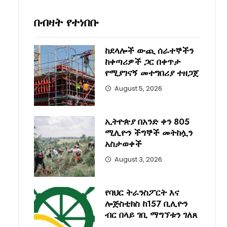
በብዛት የተነበቡ
ከደላሎች ውጪ ሰራተኞችን
ከቀጣሪዎች ጋር በቀጥታ
የሚያገናኝ መተግበሪያ ተዘጋጀ
August 5, 2026
ኢትዮጵያ በአንድ ቀን 805
ሚሊዮን ችግኞች መትከሏን
አስታወቀች
August 3, 2026
የባህር ትራንስፖርት እና
ሎጅስቲክስ ከ157 ቢሊዮን
ብር በላይ ገቢ ማግኘቱን ገለጸ