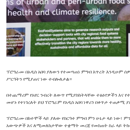
ፕሮግራሙ በአዲስ አበባ ያለውን የተመጣጠነ ምግብ እጥረት እንዲሁም ሰዎ
ሥርዓትን የሚያጠና ነው ተብሎለታል።
በተጨማሪም የአየር ንብረት ለውጥ የሚያስከትላቸው ተፅዕኖዎችን እና የ
መሆኑ የተነገረለት ይህ ፕሮግራም የአዲስ አበባ ነዋሪን በቀጥታ ተጠቃሚ 
ፕሮግራሙ በከተሞች ላይ ያለው የስርዓተ ምግብ ምን ሁኔታ ላይ ነው፣ ም
አውጭዎች እና ለሚመለከታቸው ተቋማት መረጃ የመስጠት ስራ ላይ ትኩረ