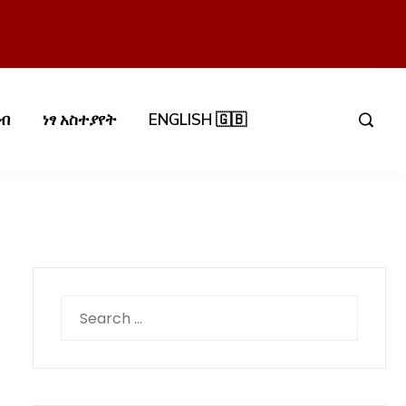
በብ
ነፃ አስተያየት
ENGLISH 🇬🇧
Search
for: