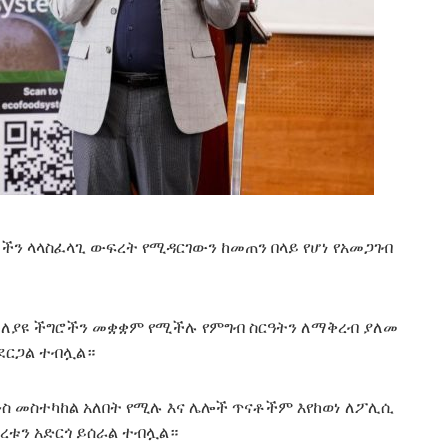
ችን ላላስፈላጊ ውፍረት የሚዳርገውን ከመጠን በላይ የሆነ የአመጋገብ
ተለያዩ ችግሮችን መቋቋም የሚችሉ የምግብ ስርዓትን ለማቅረብ ያለመ
ያደርጋል ተብሏል።
ንስ መስተካከል አለበት የሚሉ እና ሌሎች ጥናቶችም እየከወነ ለፖሊሲ
ቱን አድርጎ ይሰራል ተብሏል።