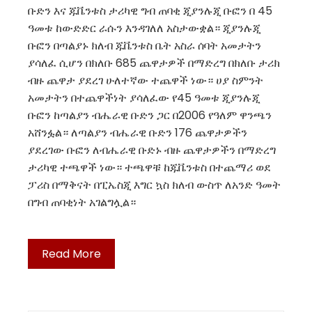
ቡድን እና ጁቬንቱስ ታሪካዊ ግብ ጠባቂ ጂያንሉጂ ቡፎን በ 45
ዓመቱ ከውድድር ራሱን እንዳገለለ አስታውቋል። ጂያንሉጂ
ቡፎን በጣልያኑ ክለብ ጁቬንቱስ ቤት አስራ ሰባት አመታትን
ያሳለፈ ሲሆን በክለቡ 685 ጨዋታዎች በማድረግ በክለቡ ታሪክ
ብዙ ጨዋታ ያደረገ ሁለተኛው ተጨዋች ነው። ሀያ ስምንት
አመታትን በተጨዋችነት ያሳለፈው የ45 ዓመቱ ጂያንሉጂ
ቡፎን ከጣልያን ብሔራዊ ቡድን ጋር በ2006 የዓለም ዋንጫን
አሸንፏል። ለጣልያን ብሔራዊ ቡድን 176 ጨዋታዎችን
ያደረገው ቡፎን ለብሔራዊ ቡድኑ ብዙ ጨዋታዎችን በማድረግ
ታሪካዊ ተጫዋች ነው። ተጫዋቹ ከጁቬንቱስ በተጨማሪ ወደ
ፓሪስ በማቅናት በፒኤስጂ እግር ኳስ ክለብ ውስጥ ለአንድ ዓመት
በግብ ጠባቂነት አገልግሏል።
Read More