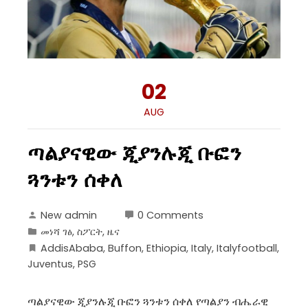
02
AUG
ጣልያናዊው ጂያንሉጂ ቡፎን
ጓንቱን ሰቀለ
New admin
0 Comments
መነሻ ገፅ
,
ስፖርት
,
ዜና
AddisAbaba
,
Buffon
,
Ethiopia
,
Italy
,
Italyfootball
,
Juventus
,
PSG
ጣልያናዊው ጂያንሉጂ ቡፎን ጓንቱን ሰቀለ የጣልያን ብሔራዊ