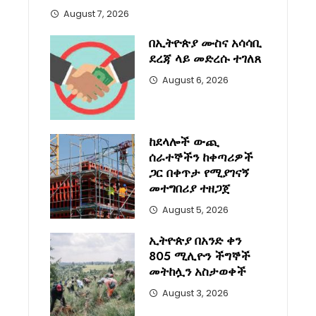
August 7, 2026
በኢትዮጵያ ሙስና አሳሳቢ
ደረጃ ላይ መድረሱ ተገለጸ
August 6, 2026
ከደላሎች ውጪ
ሰራተኞችን ከቀጣሪዎች
ጋር በቀጥታ የሚያገናኝ
መተግበሪያ ተዘጋጀ
August 5, 2026
ኢትዮጵያ በአንድ ቀን
805 ሚሊዮን ችግኞች
መትከሏን አስታወቀች
August 3, 2026