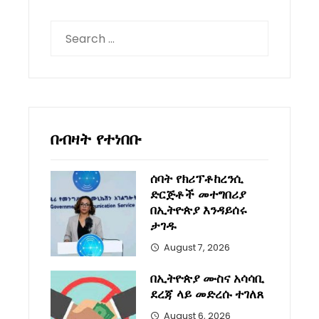
Search
for:
በብዛት የተነበቡ
ሰባት የክሪፕቶከረንሲ
ድርጅቶች መተግበሪያ
በኢትዮጵያ እንዳይሰሩ
ታገዱ
August 7, 2026
በኢትዮጵያ ሙስና አሳሳቢ
ደረጃ ላይ መድረሱ ተገለጸ
August 6, 2026