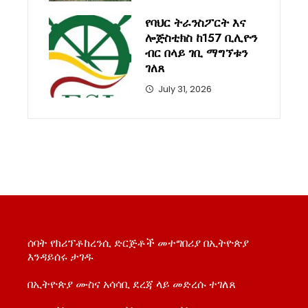
የባህር ትራንስፖርት እና
ሎጅስቲክስ ከ157 ቢሊዮን
ብር በላይ ገቢ ማግኘቱን
ገለጸ
July 31, 2026
ሰባት የክሪፕቶከረንሲ ድርጅቶች መተግበሪያ በኢትዮጵያ
እንዳይሰሩ ታገዱ
በኢትዮጵያ ሙስና አሳሳቢ ደረጃ ላይ መድረሱ ተገለጸ