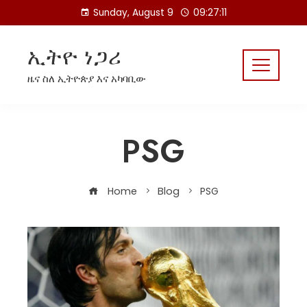
Skip
Sunday, August 9
09:27:11
to
content
ኢትዮ ነጋሪ
ዜና ስለ ኢትዮጵያ እና አካባቢው
PSG
Home
Blog
PSG