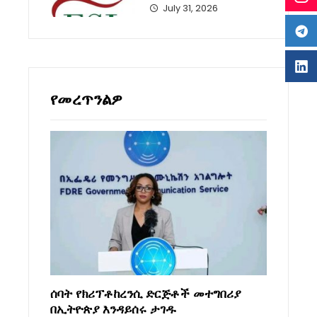
July 31, 2026
የመረጥንልዎ
ሰባት የክሪፕቶከረንሲ ድርጅቶች መተግበሪያ
በኢትዮጵያ እንዳይሰሩ ታገዱ