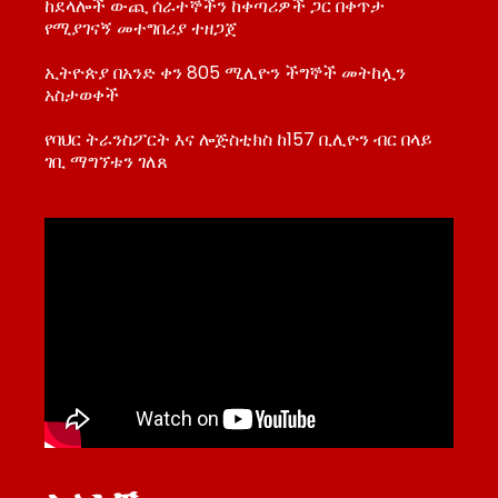
ከደላሎች ውጪ ሰራተኞችን ከቀጣሪዎች ጋር በቀጥታ
የሚያገናኝ መተግበሪያ ተዘጋጀ
ኢትዮጵያ በአንድ ቀን 805 ሚሊዮን ችግኞች መትከሏን
አስታወቀች
የባህር ትራንስፖርት እና ሎጅስቲክስ ከ157 ቢሊዮን ብር በላይ
ገቢ ማግኘቱን ገለጸ