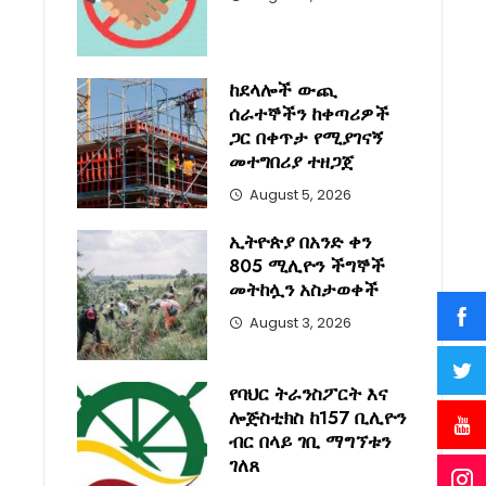
ከደላሎች ውጪ
ሰራተኞችን ከቀጣሪዎች
ጋር በቀጥታ የሚያገናኝ
መተግበሪያ ተዘጋጀ
August 5, 2026
ኢትዮጵያ በአንድ ቀን
805 ሚሊዮን ችግኞች
መትከሏን አስታወቀች
August 3, 2026
የባህር ትራንስፖርት እና
ሎጅስቲክስ ከ157 ቢሊዮን
ብር በላይ ገቢ ማግኘቱን
ገለጸ