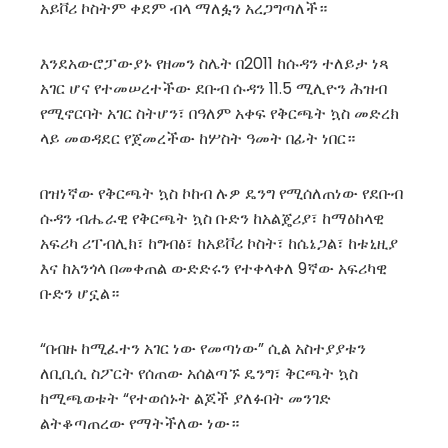
አይቮሪ ኮስትም ቀደም ብላ ማለፏን አረጋግጣለች።
እንደአውሮፓውያኑ የዘመን ስሌት በ2011 ከሱዳን ተለይታ ነጻ
አገር ሆና የተመሠረተችው ደቡብ ሱዳን 11.5 ሚሊዮን ሕዝብ
የሚኖርባት አገር ስትሆን፣ በዓለም አቀፍ የቅርጫት ኳስ መድረክ
ላይ መወዳደር የጀመረችው ከሦስት ዓመት በፊት ነበር።
በዝነኛው የቅርጫት ኳስ ኮከብ ሉዎ ዴንግ የሚሰለጠነው የደቡብ
ሱዳን ብሔራዊ የቅርጫት ኳስ ቡድን ከአልጄሪያ፣ ከማዕከላዊ
አፍሪካ ሪፐብሊክ፣ ከግብፅ፣ ከአይቮሪ ኮስት፣ ከሴኔጋል፣ ከቱኒዚያ
እና ከአንጎላ በመቀጠል ውድድሩን የተቀላቀለ 9ኛው አፍሪካዊ
ቡድን ሆኗል።
“በብዙ ከሚፈተን አገር ነው የመጣነው” ሲል አስተያያቱን
ለቢቢሲ ስፖርት የሰጠው አሰልጣኙ ዴንግ፣ ቅርጫት ኳስ
ከሚጫወቱት “የተወሰኑት ልጆች ያለፉበት መንገድ
ልትቆጣጠረው የማትችለው ነው።