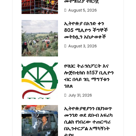
መተግበሪያ ተዘጋጀ
August 5, 2026
ኢትዮጵያ በአንድ ቀን
805 ሚሊዮን ችግኞች
መትከሏን አስታወቀች
August 3, 2026
የባህር ትራንስፖርት እና
ሎጅስቲክስ ከ157 ቢሊዮን
ብር በላይ ገቢ ማግኘቱን
ገለጸ
July 31, 2026
ኢትዮጵያዊያንን በህገወጥ
መንገድ ወደ ደቡብ አፍሪካ
ሲልክ የነበረው ተጠርጣሪ
በኢንተርፖል አማካኝነት
ተያዘ