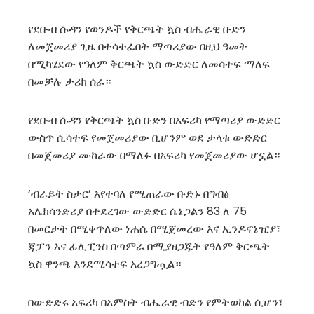
የደቡብ ሱዳን የወንዶች የቅርጫት ኳስ ብሔራዊ ቡድን
ለመጀመሪያ ጊዜ በተሳተፈበት ማጣሪያው በዚህ ዓመት
በሚካሄደው የዓለም ቅርጫት ኳስ ውድድር ለመሳተፍ ማለፍ
በመቻሉ ታሪክ ሰራ።
የደቡብ ሱዳን የቅርጫት ኳስ ቡድን በአፍሪካ የማጣሪያ ውድድር
ውስጥ ሲሳተፍ የመጀመሪያው ቢሆንም ወደ ታላቁ ውድድር
በመጀመሪያ ሙከራው በማለፉ በአፍሪካ የመጀመሪያው ሆኗል።
‘ብራይት ስታር’ እየተባለ የሚጠራው ቡድኑ በግብፅ
አሌክሳንድሪያ በተደረገው ውድድር ሴኔጋልን 83 ለ 75
በመርታት በሚቀጥለው ነሐሴ በሚጀመረው እና ኢንዶኖኔዢያ፣
ጃፓን እና ፊሊፒንስ በጣምራ በሚያዘጋጁት የዓለም ቅርጫት
ኳስ ዋንጫ እንደሚሳተፍ አረጋግጧል።
በውድድሩ አፍሪካ በአምስት ብሔራዊ ብድን የምትወከል ሲሆን፣