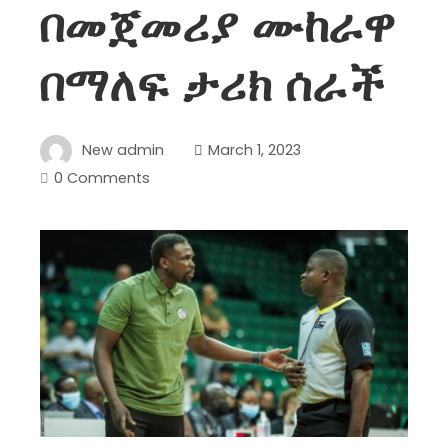
በመጀመሪያ ሙከራዋ
በማለፍ ታሪክ ሰራች
New admin
March 1, 2023
0 Comments