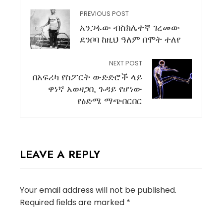
PREVIOUS POST
አንጋፋው ብስክሌተኛ ገረመው
ደንቦባ ከዚህ ዓለም በሞት ተለየ
NEXT POST
በአፍሪካ የስፖርት ውድድሮች ላይ
ዋነኛ አወዛጋቢ ጉዳይ የሆነው
የዕድሜ ማጭበርበር
LEAVE A REPLY
Your email address will not be published.
Required fields are marked
*