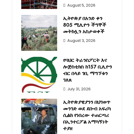
August 5, 2026
ኢትዮጵያ በአንድ ቀን
805 ሚሊዮን ችግኞች
መትከሏን አስታወቀች
August 3, 2026
የባህር ትራንስፖርት እና
ሎጅስቲክስ ከ157 ቢሊዮን
ብር በላይ ገቢ ማግኘቱን
ገለጸ
July 31, 2026
ኢትዮጵያዊያንን በህገወጥ
መንገድ ወደ ደቡብ አፍሪካ
ሲልክ የነበረው ተጠርጣሪ
በኢንተርፖል አማካኝነት
ተያዘ