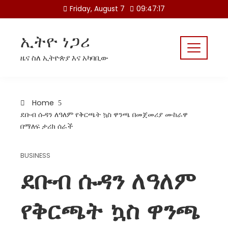
Skip
Friday, August 7
09:47:17
to
content
ኢትዮ ነጋሪ
ዜና ስለ ኢትዮጵያ እና አካባቢው
Home
ደቡብ ሱዳን ለዓለም የቅርጫት ኳስ ዋንጫ በመጀመሪያ ሙከራዋ
በማለፍ ታሪክ ሰራች
BUSINESS
ደቡብ ሱዳን ለዓለም
የቅርጫት ኳስ ዋንጫ