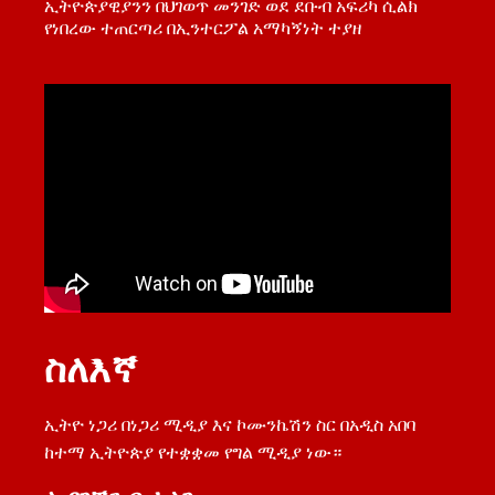
ኢትዮጵያዊያንን በህገወጥ መንገድ ወደ ደቡብ አፍሪካ ሲልክ
የነበረው ተጠርጣሪ በኢንተርፖል አማካኝነት ተያዘ
ስለእኛ
ኢትዮ ነጋሪ በነጋሪ ሚዲያ እና ኮሙንኬሽን ስር በአዲስ አበባ
ከተማ ኢትዮጵያ የተቋቋመ የግል ሚዲያ ነው።