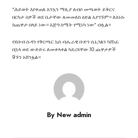
“ሕይወት እየቀጠለ እንኳን ማሊያ ለብሶ መጫወት ይቅርና
በርካታ ሰዎች ወደ ቤታቸው ለመመለስ ዕድል አያገኙም። ለእነሱ
ከጨዋታ በላይ ነው። እጅግ ስሜት የሚነካ ነው” ብሏል።
የደቡብ ሱዳን የቅርጫር ኳስ ብሔራዊ ቡድን ሴኔጋልን ካሸነፈ
በኋላ ወደ ውድድሩ ለመቀላቀል ካደረጓቸው 10 ጨዋታዎች
9ኙን አሸንፏል።
By New admin