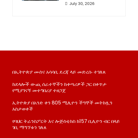
July 30, 2026
በኢትዮጵያ ሙስና አሳሳቢ ደረጃ ላይ መድረሱ ተገለጸ
ከደላሎች ውጪ ሰራተኞችን ከቀጣሪዎች ጋር በቀጥታ
የሚያገናኝ መተግበሪያ ተዘጋጀ
ኢትዮጵያ በአንድ ቀን 805 ሚሊዮን ችግኞች መትከሏን
አስታወቀች
የባህር ትራንስፖርት እና ሎጅስቲክስ ከ157 ቢሊዮን ብር በላይ
ገቢ ማግኘቱን ገለጸ