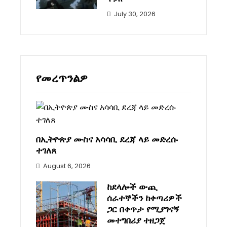
July 30, 2026
የመረጥንልዎ
በኢትዮጵያ ሙስና አሳሳቢ ደረጃ ላይ መድረሱ
ተገለጸ
August 6, 2026
ከደላሎች ውጪ
ሰራተኞችን ከቀጣሪዎች
ጋር በቀጥታ የሚያገናኝ
መተግበሪያ ተዘጋጀ