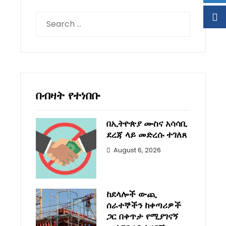
Search
for:
በብዛት የተነበቡ
በኢትዮጵያ ሙስና አሳሳቢ
ደረጃ ላይ መድረሱ ተገለጸ
August 6, 2026
ከደላሎች ውጪ
ሰራተኞችን ከቀጣሪዎች
ጋር በቀጥታ የሚያገናኝ