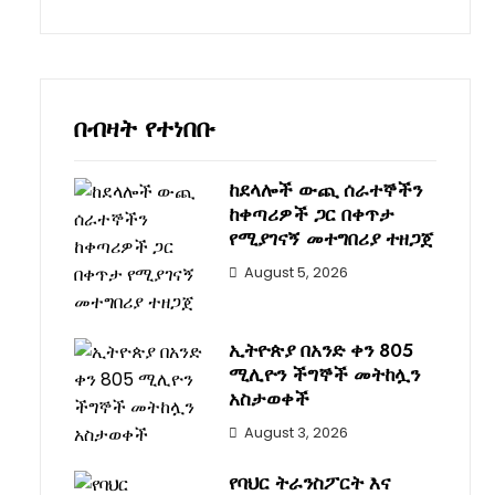
በብዛት የተነበቡ
ከደላሎች ውጪ ሰራተኞችን
ከቀጣሪዎች ጋር በቀጥታ
የሚያገናኝ መተግበሪያ ተዘጋጀ
August 5, 2026
ኢትዮጵያ በአንድ ቀን 805
ሚሊዮን ችግኞች መትከሏን
አስታወቀች
August 3, 2026
የባህር ትራንስፖርት እና