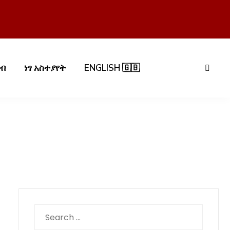
በብ
ነፃ አስተያየት
ENGLISH 🇬🇧
Search
for: