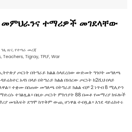
ላይ መምህራንና ተማሪዎች መገደላቸው
 ገፅ
,
ዜና
,
የተጣራ መረጃ
s
,
Teachers
,
Tigray
,
TPLF
,
War
 ኢትዮጵያ ጦርነት በትግራይ ክልል ስላደረሰው ውድመት ግንቦት መግለጫ
ዳይሬክተር አዳነ በላይ በትግራይ ክልል በነበረው ጦርነት ከ2ሺህ በላይ
ብለዋል። ተቋሙ በሰጠው መግለጫ በትግራይ ክልል ብቻ 2 ነጥብ 8 ሚሊዮን
ማድረሱ ተገልጿል። በዚሁ ጦርነት ምክንያት 88 በመቶ የመማሪያ ክፍሎች
መማሪያ መፃሕፍት ደግሞ ከጥቅም ውጪ ሆነዋል ተብሏል። እንደ ዳይሬክተሩ