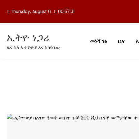
Skip
to
Thursday, August 6
00:57:32
content
ኢትዮ ነጋሪ
መነሻ ገፅ
ዜና
ዜና ስለ ኢትዮጵያ እና አካባቢው