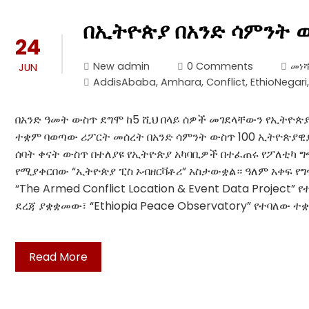
በኢትዮጵያ በአንድ ሳምንት 
24
New admin
0 Comments
መነሻ
JUN
AddisAbaba
,
Amhara
,
Conflict
,
EthioNegari
በአንድ ዓመት ውስጥ ደግሞ ከ5 ሺህ በላይ ሰዎች መገደላቸውን የኢትዮጵ
ተቋም ባወጣው ሪፖርት መሰረት በአንድ ሳምንት ውስጥ 100 ኢትዮጵያዊያን ተ
ሰባት ቀናት ውስጥ በተለያዩ የኢትዮጵያ አካባቢዎች በተፈጠሩ የፖለቲካ 
የሚያቀርበው “ኢትዮጵያ ፒስ ኦብዘርቫቶሪ” አስታውቋል። ዓለም አቀፍ የ
“The Armed Conflict Location & Event Data Projec
ደረጃ ያቋቋመው፣ “Ethiopia Peace Observatory” የተባለው 
Read More