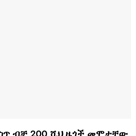
ስጥ ብቻ 200 ሺህ ዜጎች መሞታቸው