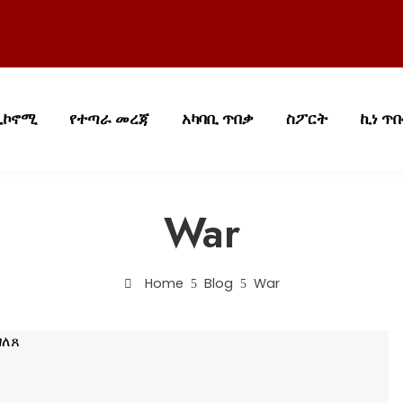
ኢኮኖሚ
የተጣራ መረጃ
አካባቢ ጥበቃ
ስፖርት
ኪነ ጥ
War
Home
Blog
War