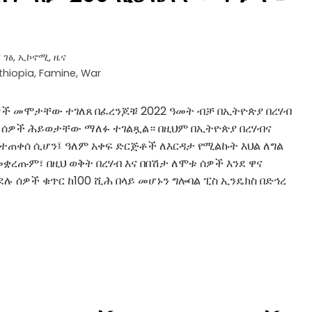
 ገፅ
,
ኢኮኖሚ
,
ዜና
thiopia
,
Famine
,
War
ሰዎች መሞታቸው ተገለጸ በፈረንጆቹ 2022 ዓመት ብቻ በኢትዮጵያ በረሃብ
ላይ ሰዎች ሕይወታቸው ማለፉ ተገልጿል። በዚህም በኢትዮጵያ በረሃብና
ጠቀሰ ሲሆን፤ ዓለም አቀፍ ድርጅቶች ለእርዳታ የሚልኩት እህል ለግል
መቋረጡም፣ በዚህ ወቅት በረሃብ እና በበሽታ ለሞቱ ሰዎች እንደ ዋና
 ሰዎች ቁጥር ከ100 ሺሕ በላይ መሆኑን ግሎባል ፒስ ኢንዴክስ በድኅረ