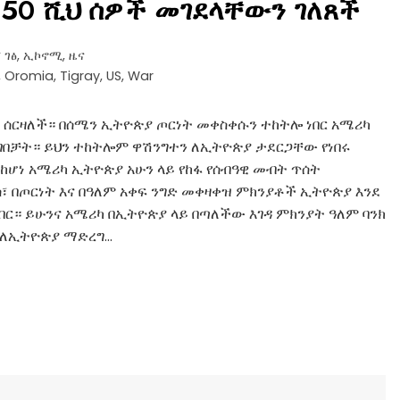
350 ሺህ ሰዎች መገደላቸውን ገለጸች
 ገፅ
,
ኢኮኖሚ
,
ዜና
,
Oromia
,
Tigray
,
US
,
War
 ሰርዛለች። በሰሜን ኢትዮጵያ ጦርነት መቀስቀሱን ተከትሎ ነበር አሜሪካ
ዘገበቻት። ይህን ተከትሎም ዋሽንግተን ለኢትዮጵያ ታደርጋቸው የነበሩ
ከሆነ አሜሪካ ኢትዮጵያ አሁን ላይ የከፋ የሰብዓዊ መብት ጥሰት
፣ በጦርነት እና በዓለም አቀፍ ንግድ መቀዛቀዝ ምክንያቶች ኢትዮጵያ እንደ
በር። ይሁንና አሜሪካ በኢትዮጵያ ላይ በጣለችው እገዳ ምክንያት ዓለም ባንክ
ፍ ለኢትዮጵያ ማድረግ…