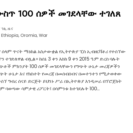
ውስጥ 100 ሰዎች መገደላቸው ተገለጸ
 ገፅ
,
ዜና
,
Ethiopia
,
Oromia
,
War
ያ ሰላም ጥናት ማዕከል አስታውቋል የኢትዮጵያ ፒስ ኢብዘርቫቶሪ የተሰኘው
ገድለዋል ብሏል። ከሰኔ 3 ቀን እስከ 9 ቀን 2015 ዓ.ም ድረስ ባሉት
ግጭቶች ምክንያት 100 ሰዎች መገደላቸውን የግጭት ሁኔታ መረጃዎችን
ግጭት ሁኔታ እና የክስተት የመረጃ በመሰብሰብና በመተንተን የሚታወቀው
t” የተሰኘ ግብረ ሰናይ ድርጅት ይህንኑ ሥራ በኢትዮጵያ እንዲሠራ በፕሮጀክት
ተቋም ባወጣው ሳምታዊ ሪፖርት፤ በሳምንቱ ከተገደሉት 100…