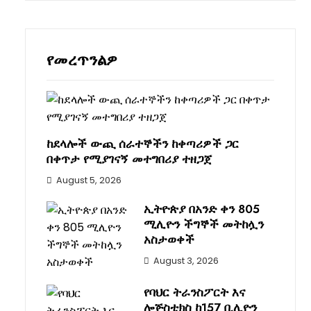
የመረጥንልዎ
ከደላሎች ውጪ ሰራተኞችን ከቀጣሪዎች ጋር
በቀጥታ የሚያገናኝ መተግበሪያ ተዘጋጀ
August 5, 2026
ኢትዮጵያ በአንድ ቀን 805
ሚሊዮን ችግኞች መትከሏን
አስታወቀች
August 3, 2026
የባህር ትራንስፖርት እና
ሎጅስቲክስ ከ157 ቢሊዮን