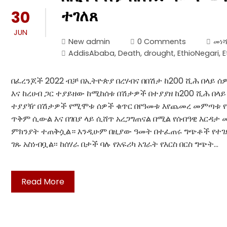
ተገለጸ
30
JUN
New admin
0 Comments
መነሻ
AddisAbaba
,
Death
,
drought
,
EthioNegari
,
E
በፈረንጆች 2022 ብቻ በኢትዮጵያ በረሃብና በበሽታ ከ200 ሺሕ በላይ 
እና ከረሀብ ጋር ተያይዘው ከሚከሰቱ በሽታዎች በተያያዘ ከ200 ሺሕ በ
ተያያዥ በሽታዎች የሚሞቱ ሰዎች ቁጥር በየዓመቱ እየጨመረ መምጣቱ የተ
ጥቅም ሲውል እና በገበያ ላይ ሲሸጥ አረጋግጠናል በሚል የሰብዓዊ እርዳታ 
ምክንያት ተጠቅሷል። እንዲሁም በዚያው ዓመት በተፈጠሩ ግጭቶች የተገደሉ
ገጹ አስነብቧል፡፡ ከሰሃራ በታች ባሉ የአፍሪካ አገራት የእርስ በርስ ግጭት…
Read More