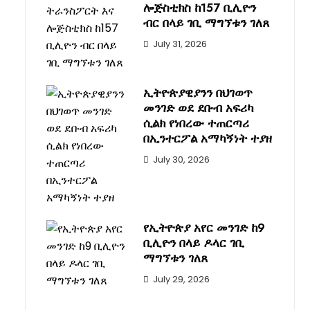
ሎጅስቲክስ ከ157 ቢሊዮን
ብር በላይ ገቢ ማግኘቱን ገለጸ
July 31, 2026
ኢትዮጵያዊያንን በህገወጥ
መንገድ ወደ ደቡብ አፍሪካ
ሲልክ የነበረው ተጠርጣሪ
በኢንተርፖል አማካኝነት ተያዘ
July 30, 2026
የኢትዮጵያ አየር መንገድ ከ9
ቢሊዮን በላይ ዶላር ገቢ
ማግኘቱን ገለጸ
July 29, 2026