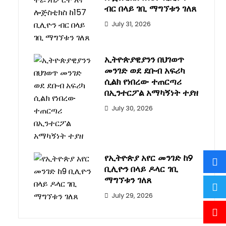
ብር በላይ ገቢ ማግኘቱን ገለጸ
July 31, 2026
ኢትዮጵያዊያንን በህገወጥ
መንገድ ወደ ደቡብ አፍሪካ
ሲልክ የነበረው ተጠርጣሪ
በኢንተርፖል አማካኝነት ተያዘ
July 30, 2026
የኢትዮጵያ አየር መንገድ ከ9
ቢሊዮን በላይ ዶላር ገቢ
ማግኘቱን ገለጸ
July 29, 2026