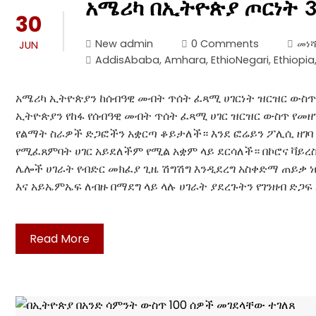
አሜሪካ በኢትዮጵያ ጦርነት 
30
New admin
0 Comments
መነሻ
JUN
AddisAbaba
,
Amhara
,
EthioNegari
,
Ethiopia
አሜሪካ ኢትዮጵያን ከሰብዓዊ መብት ጥሰት ፈጻሚ ሀገርነት ዝርዝር ውስጥ
ኢትዮጵያን የከፋ የሰብዓዊ መብት ጥሰት ፈጻሚ ሀገር ዝርዝር ውስጥ የመ
የልማት ስራዎች ድጋፎችን አቋርጣ ቆይታለች። እንደ ፎሬይን ፖሊሲ ዘገባ 
የሚፈጸምባት ሀገር አይደለችም የሚል አቋም ላይ ደርሳለች። በኮሮና ቫይረስ
ሌሎች ሀገራት የብድር መክፈያ ጊዜ ሽግሽግ እንዲደረግ አስቀድማ ጠይቃ ነ
እና አይኤምኤፍ ለብዙ በማደግ ላይ ላሉ ሀገራት ያደረጉትን የገንዘብ ድጋ
Read More