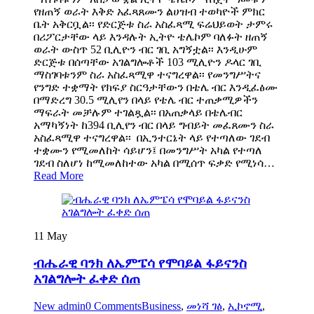
የዘጠኝ ወራት እቅድ አፈጻጸሙን ልሀዝብ ተወካዮች ምክር
ቤት አቅርቧል፡፡ የድርጅቱ ስራ አስፈጻሚ ፍሬህይወት ታምሩ
በሪፖርታቸው ላይ እንዳሉት ኢትዮ ቴሌኮም ባለፉት ዘጠኝ
ወራት ውስጥ 52 ቢሊዮን ብር ገቢ አግኝቷል፡፡ እንዲሁም
ድርጅቱ በሰጣቸው አገልግሎቶች 103 ሚሊዮን ዶላር ገቢ
ማስገባቱንም ስራ አስፈጻሚዋ ተናግረዋል፡፡ የመንግሥትና
የንግድ ተቋማት የክፍያ ስርዓታቸውን በቴሌ ብር እንዲፈፅሙ
በማድረግ 30.5 ሚሊየን በላይ የቴሌ ብር ተጠቃሚዎችን
ማፍራት መቻሉም ተገልጿል፡፡ በአጠቃላይ በቴሌብር
አማካኝነት ከ394 ቢሊየን ብር በላይ ግብይት መፈጸሙን ስራ
አስፈጻሚዋ ተናግረዋል፡፡ በኢንተርኔት ላይ የተጣለው ገደብ
ተቋሙን የሚመለከት ሳይሆን፤ በመንግሥት አካል የተጣለ
ገደብ ስለሆነ ከሚመለከተው አካል በሚሰጥ ፍቃድ የሚነሳ…
Read More
11
May
ብሔራዊ ባንክ ለኤምፔሳ የሞባይል ፋይናንስ
አገልግሎት ፈቀድ ሰጠ
New admin
0 Comments
Business
,
መነሻ ገፅ
,
ኢኮኖሚ
,