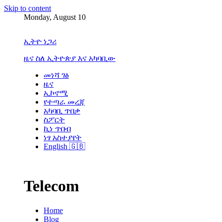
Skip to content
Monday, August 10
ኢትዮ ነጋሪ
ዜና ስለ ኢትዮጵያ እና አካባቢው
መነሻ ገፅ
ዜና
ኢኮኖሚ
የተጣራ መረጃ
አካባቢ ጥበቃ
ስፖርት
ኪነ ጥበብ
ነፃ አስተያየት
English 🇬🇧
Telecom
Home
Blog