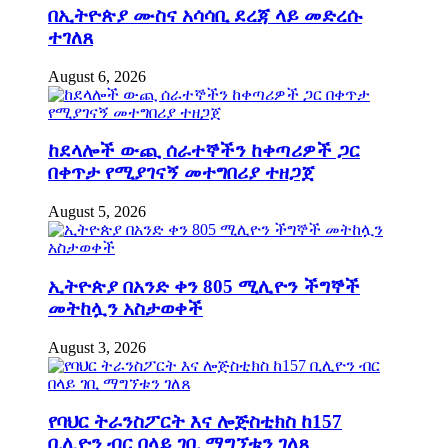
በኢትዮጵያ ሙስና አሳሳቢ ደረጃ ላይ መድረሱ
ተገለጸ
August 6, 2026
ከደላሎች ውጪ ሰራተኞችን ከቀጣሪዎች ጋር
በቀጥታ የሚያገናኝ መተግበሪያ ተዘጋጀ
August 5, 2026
ኢትዮጵያ በአንድ ቀን 805 ሚሊዮን ችግኞች
መትከሏን አስታወቀች
August 3, 2026
የባህር ትራንስፖርት እና ሎጅስቲክስ ከ157
ቢሊዮን ብር በላይ ገቢ ማግኘቱን ገለጸ