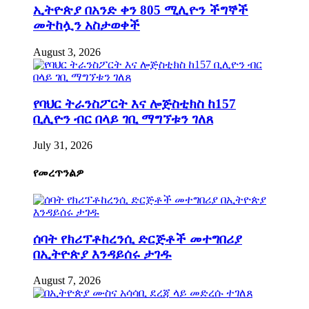
ኢትዮጵያ በአንድ ቀን 805 ሚሊዮን ችግኞች
መትከሏን አስታወቀች
August 3, 2026
የባህር ትራንስፖርት እና ሎጅስቲክስ ከ157
ቢሊዮን ብር በላይ ገቢ ማግኘቱን ገለጸ
July 31, 2026
የመረጥንልዎ
ሰባት የክሪፕቶከረንሲ ድርጅቶች መተግበሪያ
በኢትዮጵያ እንዳይሰሩ ታገዱ
August 7, 2026