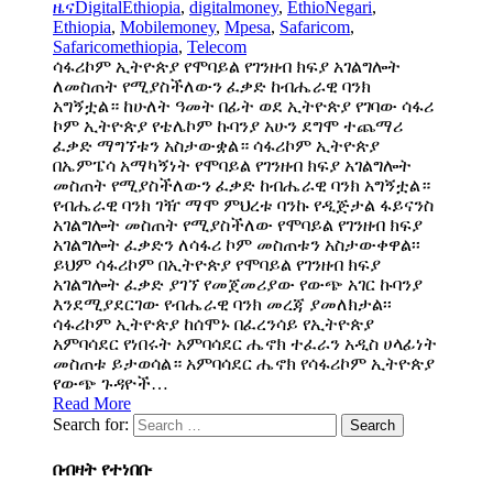
ዜና
DigitalEthiopia
,
digitalmoney
,
EthioNegari
,
Ethiopia
,
Mobilemoney
,
Mpesa
,
Safaricom
,
Safaricomethiopia
,
Telecom
ሳፋሪኮም ኢትዮጵያ የሞባይል የገንዘብ ክፍያ አገልግሎት
ለመስጠት የሚያስችለውን ፈቃድ ከብሔራዊ ባንክ
አግኝቷል። ከሁለት ዓመት በፊት ወደ ኢትዮጵያ የገባው ሳፋሪ
ኮም ኢትዮጵያ የቴሌኮም ኩባንያ አሁን ደግሞ ተጨማሪ
ፈቃድ ማግኘቱን አስታውቋል። ሳፋሪኮም ኢትዮጵያ
በኤምፔሳ አማካኝነት የሞባይል የገንዘብ ክፍያ አገልግሎት
መስጠት የሚያስችለውን ፈቃድ ከብሔራዊ ባንክ አግኝቷል።
የብሔራዊ ባንክ ገዥ ማሞ ምህረቱ ባንኩ የዲጅታል ፋይናንስ
አገልግሎት መስጠት የሚያስችለው የሞባይል የገንዘብ ክፍያ
አገልግሎት ፈቃድን ለሳፋሪ ኮም መስጠቱን አስታውቀዋል፡፡
ይህም ሳፋሪኮም በኢትዮጵያ የሞባይል የገንዘብ ክፍያ
አገልግሎት ፈቃድ ያገኘ የመጀመሪያው የውጭ አገር ኩባንያ
እንደሚያደርገው የብሔራዊ ባንክ መረጃ ያመለክታል፡፡
ሳፋሪኮም ኢትዮጵያ ከሰሞኑ በፈረንሳይ የኢትዮጵያ
አምባሳደር የነበሩት አምባሳደር ሔኖክ ተፈራን አዲስ ሀላፊነት
መስጠቱ ይታወሳል። አምባሳደር ሔኖክ የሳፋሪኮም ኢትዮጵያ
የውጭ ጉዳዮች…
Read More
Search for:
በብዛት የተነበቡ