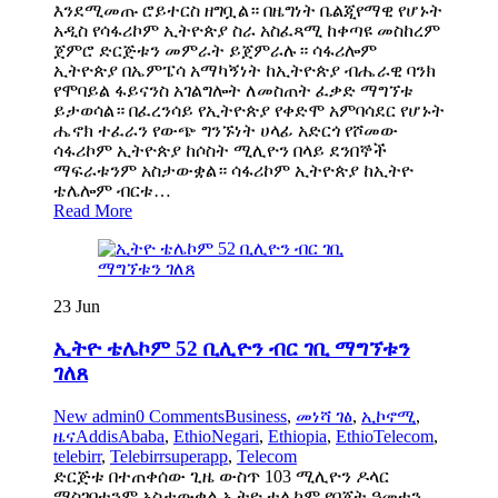
እንደሚመጡ ሮይተርስ ዘግቧል። በዜግነት ቤልጂየማዊ የሆኑት
አዲስ የሳፋሪኮም ኢትዮጵያ ስራ አስፈጻሚ ከቀጣዩ መስከረም
ጀምሮ ድርጅቱን መምራት ይጀምራሉ። ሳፋሪሎም
ኢትዮጵያ በኤምፔሳ አማካኝነት ከኢትዮጵያ ብሔራዊ ባንክ
የሞባይል ፋይናንስ አገልግሎት ለመስጠት ፈቃድ ማግኘቱ
ይታወሳል። በፈረንሳይ የኢትዮጵያ የቀድሞ አምባሳደር የሆኑት
ሔኖክ ተፈራን የውጭ ግንኙነት ሀላፊ አድርጎ የሾመው
ሳፋሪኮም ኢትዮጵያ ከሶስት ሚሊዮን በላይ ደንበኞች
ማፍራቱንም አስታውቋል። ሳፋሪኮም ኢትዮጵያ ከኢትዮ
ቴሌሎም ብርቱ…
Read More
23
Jun
ኢትዮ ቴሌኮም 52 ቢሊዮን ብር ገቢ ማግኘቱን
ገለጸ
New admin
0 Comments
Business
,
መነሻ ገፅ
,
ኢኮኖሚ
,
ዜና
AddisAbaba
,
EthioNegari
,
Ethiopia
,
EthioTelecom
,
telebirr
,
Telebirrsuperapp
,
Telecom
ድርጅቱ በተጠቀሰው ጊዜ ውስጥ 103 ሚሊዮን ዶላር
ማስገባቱንም አስታውቋል ኢትዮ ቴሌኮም የበጀት ዓመቱን