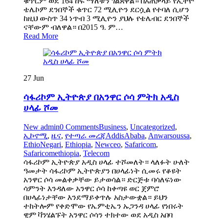
ቁጥርም ወደ 164 ከፍ ማለቱን ገልጸዋል። በአጠቃላይ የኢትዮ
ቴሌኮም ደንበኞች ቁጥር 72 ሚሊዮን ደርሷል የተባለ ሲሆን
ከዚህ ውስጥ 34 ነጥብ 3 ሚሊዮን ያህሉ የቴሌብር ደንበኞች
ናቸውም ብለዋል። በ2015 ዓ. ም…
Read More
27
Jun
ሳፋሪኮም ኢትዮጵያ በአንዋር ሶሳ ምትክ አዲስ
ሀላፊ ሾመ
New admin
0 Comments
Business
,
Uncategorized
,
ኢኮኖሚ
,
ዜና
,
የተጣራ መረጃ
AddisAbaba
,
Anwarsoussa
,
EthioNegari
,
Ethiopia
,
Newceo
,
Safaricom
,
Safaricomethiopia
,
Telecom
ሳፋሪኮም ኢትዮጵያ አዲስ ሀላፊ ተሾመለት። ላለፉት ሁለት
ዓመታት ሳፋሪኮም ኢትዮጵያን በሀላፊነት ሲመሩ የቆዩት
አንዋር ሶሳ መልቀቃቸው ይታወሳል። ድርጅቱ ባሳለፍነው
ሳምንት እንዳለው አንዋር ሶሳ ከቀጣዩ ወር ጀምሮ
በሀላፊነታቸው እንደማይቀጥሉ አስታውቋል። ይህን
ተከትሎም የቀድሞው የኤምቲኤን ኡጋንዳ ሀላፊ የነበሩት
ዊም ቫንሄልፑት አንዋር ሶሳን ተክተው ወደ አዲስ አበባ