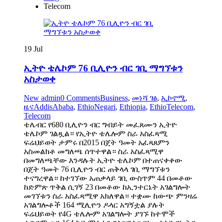
Telecom
19
Jul
ኢትዮ ቴሌኮም 76 ቢሊዮን ብር ገቢ ማግኘቱን
አስታወቀ
New admin
0 Comments
Business
,
መነሻ ገፅ
,
ኢኮኖሚ
,
ዜና
AddisAbaba
,
EthioNegari
,
Ethiopia
,
EthioTelecom
,
Telecom
ቴሌብር የ680 ቢሊዮን ብር ግብይት መፈጸሙን ኢትዮ
ቴሌኮም ገልጿል። የኢትዮ ቴሌሎም ስራ አስፈጻሚ
ፍሬህይወት ታምሩ በ2015 በጀት ዓመት አፈጻጸምን
አስመልክቶ መግለጫ ሰጥተዋል። ስራ አስፈጻሚዋ
በመግለጫቸው እንዳሉት ኢትዮ ቴሌኮም በተጠናቀቀው
በጀት ዓመት 76 ቢሊዮን ብር ጠቅላላ ገቢ ማግኘቱን
ተናግረዋል። ከተገኘው አጠቃላይ ገቢ ውስጥም 44 በመቶው
ከድምጽ ጥቅል ሲገኝ 23 በመቶው ከኢንተርኔት አገልግሎት
መገኘቱን ስራ አስፈጻሚዋ አክለዋል። ተቋሙ ከውጭ ምንዛሬ
አገልግሎቶች 164 ሚሊዮን ዶላር አግኝቷል ያሉት
ፍሬህይወት የ4G ቴሌሎም አገልግሎት ያገኙ ከተሞች