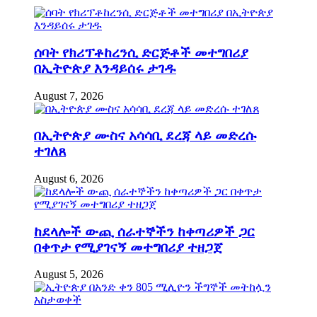
ሰባት የክሪፕቶከረንሲ ድርጅቶች መተግበሪያ
በኢትዮጵያ እንዳይሰሩ ታገዱ
August 7, 2026
በኢትዮጵያ ሙስና አሳሳቢ ደረጃ ላይ መድረሱ
ተገለጸ
August 6, 2026
ከደላሎች ውጪ ሰራተኞችን ከቀጣሪዎች ጋር
በቀጥታ የሚያገናኝ መተግበሪያ ተዘጋጀ
August 5, 2026