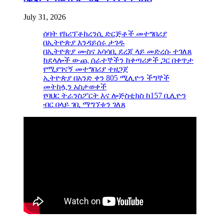
July 31, 2026
ሰባት የክሪፕቶከረንሲ ድርጅቶች መተግበሪያ
በኢትዮጵያ እንዳይሰሩ ታገዱ
በኢትዮጵያ ሙስና አሳሳቢ ደረጃ ላይ መድረሱ ተገለጸ
ከደላሎች ውጪ ሰራተኞችን ከቀጣሪዎች ጋር በቀጥታ
የሚያገናኝ መተግበሪያ ተዘጋጀ
ኢትዮጵያ በአንድ ቀን 805 ሚሊዮን ችግኞች
መትከሏን አስታወቀች
የባህር ትራንስፖርት እና ሎጅስቲክስ ከ157 ቢሊዮን
ብር በላይ ገቢ ማግኘቱን ገለጸ