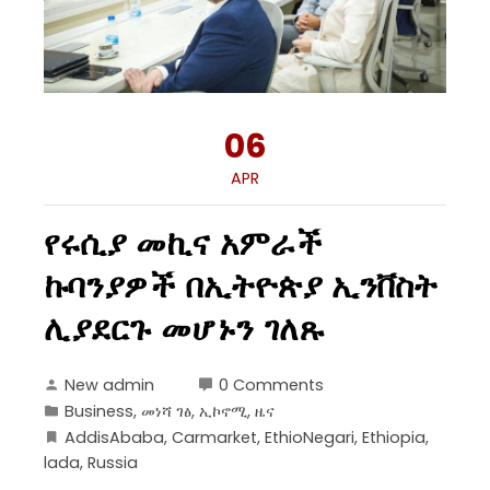
06
APR
የሩሲያ መኪና አምራች
ኩባንያዎች በኢትዮጵያ ኢንቨስት
ሊያደርጉ መሆኑን ገለጹ
New admin
0 Comments
Business
,
መነሻ ገፅ
,
ኢኮኖሚ
,
ዜና
AddisAbaba
,
Carmarket
,
EthioNegari
,
Ethiopia
,
lada
,
Russia