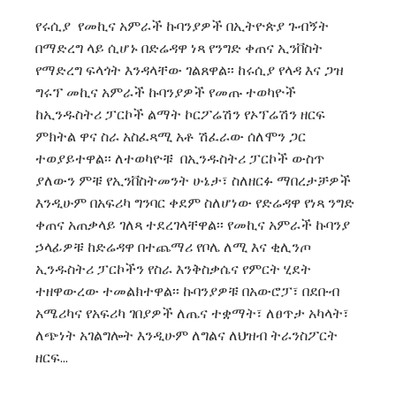
የሩሲያ የመኪና አምራች ኩባንያዎች በኢትዮጵያ ጉብኝት
በማድረግ ላይ ሲሆኑ በድሬዳዋ ነጻ የንግድ ቀጠና ኢንቨስት
የማድረግ ፍላጎት እንዳላቸው ገልጸዋል፡፡ ከሩሲያ የላዳ እና ጋዝ
ግሩፕ መኪና አምራች ኩባንያዎች የመጡ ተወካዮች
ከኢንዱስትሪ ፓርኮች ልማት ኮርፖሬሽን የኦፕሬሽን ዘርፍ
ምክትል ዋና ስራ አስፈጻሚ አቶ ሽፈራው ሰለሞን ጋር
ተወያይተዋል፡፡ ለተወካዮቹ በኢንዱስትሪ ፓርኮች ውስጥ
ያለውን ምቹ የኢንቨስትመንት ሁኔታ፣ ስለዘርፉ ማበረታቻዎች
እንዲሁም በአፍሪካ ግንባር ቀደም ስለሆነው የድሬዳዋ የነጻ ንግድ
ቀጠና አጠቃላይ ገለጻ ተደረገላቸዋል፡፡ የመኪና አምራች ኩባንያ
ኃላፊዎቹ ከድሬዳዋ በተጨማሪ የቦሌ ለሚ እና ቂሊንጦ
ኢንዱስትሪ ፓርኮችን የስራ እንቅስቃሴና የምርት ሂደት
ተዘዋውረው ተመልክተዋል፡፡ ኩባንያዎቹ በአውሮፓ፣ በደቡብ
አሜሪካና የአፍሪካ ገበያዎች ለጤና ተቋማት፣ ለፀጥታ አካላት፣
ለጭነት አገልግሎት እንዲሁም ለግልና ለህዝብ ትራንስፖርት
ዘርፍ…