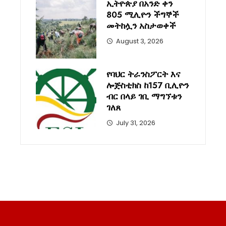
ኢትዮጵያ በአንድ ቀን
805 ሚሊዮን ችግኞች
መትከሏን አስታወቀች
August 3, 2026
የባህር ትራንስፖርት እና
ሎጅስቲክስ ከ157 ቢሊዮን
ብር በላይ ገቢ ማግኘቱን
ገለጸ
July 31, 2026