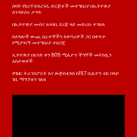
ሰባት የክሪፕቶከረንሲ ድርጅቶች መተግበሪያ በኢትዮጵያ
እንዳይሰሩ ታገዱ
በኢትዮጵያ ሙስና አሳሳቢ ደረጃ ላይ መድረሱ ተገለጸ
ከደላሎች ውጪ ሰራተኞችን ከቀጣሪዎች ጋር በቀጥታ
የሚያገናኝ መተግበሪያ ተዘጋጀ
ኢትዮጵያ በአንድ ቀን 805 ሚሊዮን ችግኞች መትከሏን
አስታወቀች
የባህር ትራንስፖርት እና ሎጅስቲክስ ከ157 ቢሊዮን ብር በላይ
ገቢ ማግኘቱን ገለጸ