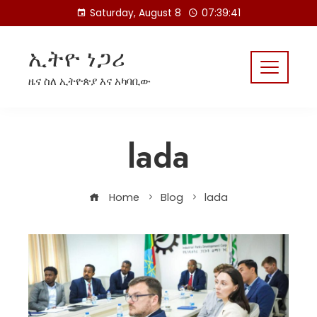
Skip
Saturday, August 8
07:39:41
to
content
ኢትዮ ነጋሪ
ዜና ስለ ኢትዮጵያ እና አካባቢው
lada
Home
Blog
lada