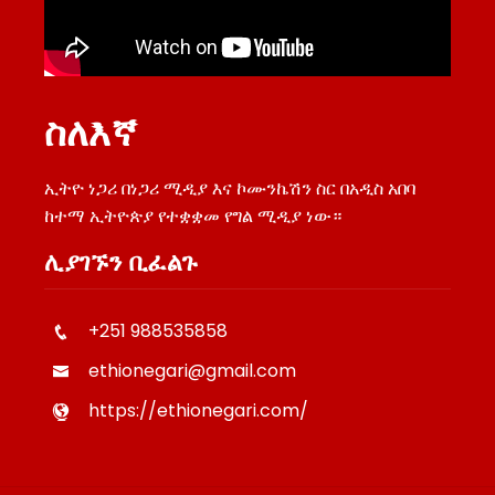
ስለእኛ
ኢትዮ ነጋሪ በነጋሪ ሚዲያ እና ኮሙንኬሽን ስር በአዲስ አበባ
ከተማ ኢትዮጵያ የተቋቋመ የግል ሚዲያ ነው።
ሊያገኙን ቢፈልጉ
+251 988535858
ethionegari@gmail.com
https://ethionegari.com/