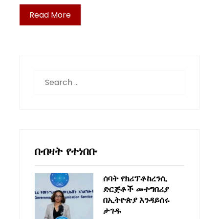
Read More
Search
for:
በብዛት የተነበቡ
ሰባት የክሪፕቶከረንሲ
ድርጅቶች መተግበሪያ
በኢትዮጵያ እንዳይሰሩ
ታገዱ