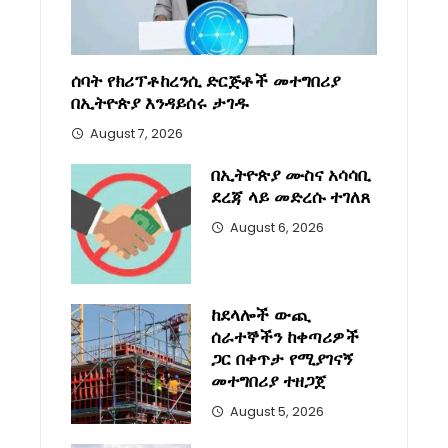
ሰባት የክሪፕቶከረንሲ ድርጅቶች መተግበሪያ
በኢትዮጵያ እንዳይሰሩ ታገዱ
August 7, 2026
በኢትዮጵያ ሙስና አሳሳቢ
ደረጃ ላይ መድረሱ ተገለጸ
August 6, 2026
ከደላሎች ውጪ
ሰራተኞችን ከቀጣሪዎች
ጋር በቀጥታ የሚያገናኝ
መተግበሪያ ተዘጋጀ
August 5, 2026