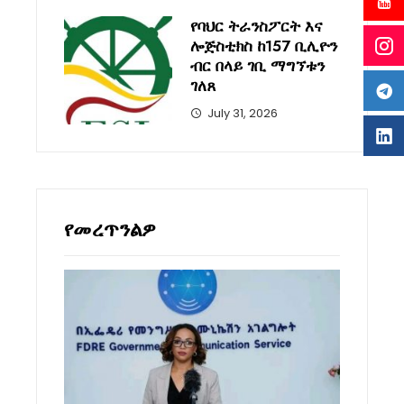
የባህር ትራንስፖርት እና
ሎጅስቲክስ ከ157 ቢሊዮን
ብር በላይ ገቢ ማግኘቱን
ገለጸ
July 31, 2026
የመረጥንልዎ