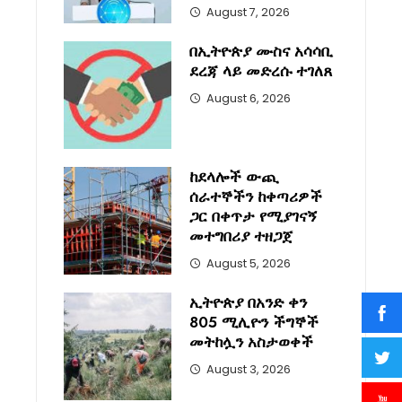
August 7, 2026
በኢትዮጵያ ሙስና አሳሳቢ
ደረጃ ላይ መድረሱ ተገለጸ
August 6, 2026
ከደላሎች ውጪ
ሰራተኞችን ከቀጣሪዎች
ጋር በቀጥታ የሚያገናኝ
መተግበሪያ ተዘጋጀ
August 5, 2026
ኢትዮጵያ በአንድ ቀን
805 ሚሊዮን ችግኞች
መትከሏን አስታወቀች
August 3, 2026