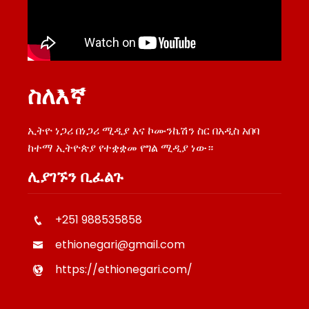
ስለእኛ
ኢትዮ ነጋሪ በነጋሪ ሚዲያ እና ኮሙንኬሽን ስር በአዲስ አበባ
ከተማ ኢትዮጵያ የተቋቋመ የግል ሚዲያ ነው።
ሊያገኙን ቢፈልጉ
+251 988535858
ethionegari@gmail.com
https://ethionegari.com/