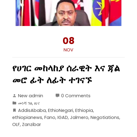
08
NOV
የሀገር መከላከያ ሰራዊት እና ጃል
መሮ ፊት ለፊት ተገናኙ
New admin
0 Comments
መነሻ ገፅ
,
ዜና
AddisAbaba
,
EthioNegari
,
Ethiopia
,
ethiopianews
,
Fano
,
IGAD
,
Jalmero
,
Negotiations
,
OLF
,
Zanzibar