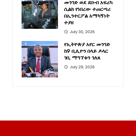
መንገድ ወደ ደቡብ አፍሪካ
ሲልክ የነበረው ተጠርጣሪ
በኢንተርፖል አማካኝነት
ተያዘ
July 30, 2026
የኢትዮጵያ አየር መንገድ
ከ9 ቢሊዮን በላይ ዶላር
ገቢ ማግኘቱን ገለጸ
July 29, 2026