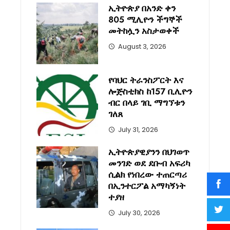
ኢትዮጵያ በአንድ ቀን
805 ሚሊዮን ችግኞች
መትከሏን አስታወቀች
August 3, 2026
የባህር ትራንስፖርት እና
ሎጅስቲክስ ከ157 ቢሊዮን
ብር በላይ ገቢ ማግኘቱን
ገለጸ
July 31, 2026
ኢትዮጵያዊያንን በህገወጥ
መንገድ ወደ ደቡብ አፍሪካ
ሲልክ የነበረው ተጠርጣሪ
በኢንተርፖል አማካኝነት
ተያዘ
July 30, 2026