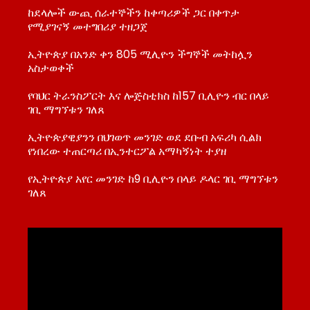
ከደላሎች ውጪ ሰራተኞችን ከቀጣሪዎች ጋር በቀጥታ
የሚያገናኝ መተግበሪያ ተዘጋጀ
ኢትዮጵያ በአንድ ቀን 805 ሚሊዮን ችግኞች መትከሏን
አስታወቀች
የባህር ትራንስፖርት እና ሎጅስቲክስ ከ157 ቢሊዮን ብር በላይ
ገቢ ማግኘቱን ገለጸ
ኢትዮጵያዊያንን በህገወጥ መንገድ ወደ ደቡብ አፍሪካ ሲልክ
የነበረው ተጠርጣሪ በኢንተርፖል አማካኝነት ተያዘ
የኢትዮጵያ አየር መንገድ ከ9 ቢሊዮን በላይ ዶላር ገቢ ማግኘቱን
ገለጸ