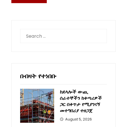
Search
for:
በብዛት የተነበቡ
ከደላሎች ውጪ
ሰራተኞችን ከቀጣሪዎች
ጋር በቀጥታ የሚያገናኝ
መተግበሪያ ተዘጋጀ
August 5, 2026