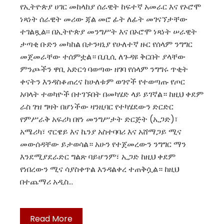
የኢትዮጵያ ሀገር መከላከያ ሰራዊት ከፍተኛ አመራር እና የኦሮሞ
ነጻነት ሰራዊት መሪው ጃል መሮ ፊት ለፊት መገናኘታቸው
ተገልጿል፡፡ በኢትዮጵያ መንግሥት እና በኦሮሞ ነጻነት ሠራዊት
ታጣቂ ቡድን መካከል በታንዛኒያ የሁለተኛ ዙር የሰላም ንግግር
መጀመራቸው ተሰምቷል። ቢቢሲ ለጉዳዩ ቅርበት ያላቸው
ምንጮችን ዋቢ አድርጎ ባወጣው ዘገባ የሰላም ንግግሩ ጥቂት
ቀናትን እንዳስቆጠረና ከሁለቱም ወገኖች የተወጣጡ የጦር
አባላት ተወካዮች በተገኙበት በመካሄድ ላይ ይገኛል። ከዚህ ቀደም
ራስ ገዝ ግዛት በሆነችው ዛንዚባር የተካሄደውን ድርድር
የምሥራቅ አፍሪካ በየነ መንግሥታት ድርጅት (ኢጋድ)፣
አሜሪካ፣ ኖርዌይ እና ኬንያ አስተባባሪ እና አሸማጋይ ሚና
መውሰዳቸው ይታወሳል። አሁን የተጀመረውን ንግግር ማን
እንደሚያደራድር ግልጽ ባይሆንም፣ ኢጋድ ከዚህ ቀደም
የነበረውን ሚና ሳያስቀጥል እንዳልቀረ ተጠቅሷል። ከዚህ
በተጨማሪ አዲስ…
Read More