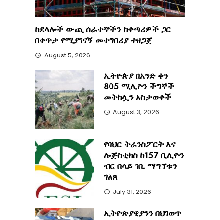
ከደላሎች ውጪ ሰራተኞችን ከቀጣሪዎች ጋር
በቀጥታ የሚያገናኝ መተግበሪያ ተዘጋጀ
August 5, 2026
ኢትዮጵያ በአንድ ቀን
805 ሚሊዮን ችግኞች
መትከሏን አስታወቀች
August 3, 2026
የባህር ትራንስፖርት እና
ሎጅስቲክስ ከ157 ቢሊዮን
ብር በላይ ገቢ ማግኘቱን
ገለጸ
July 31, 2026
ኢትዮጵያዊያንን በህገወጥ