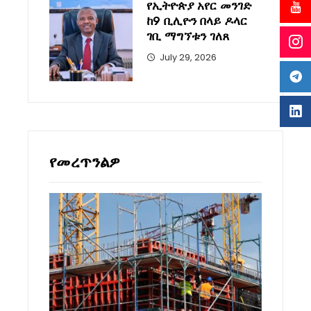
የኢትዮጵያ አየር መንገድ
ከ9 ቢሊዮን በላይ ዶላር
ገቢ ማግኘቱን ገለጸ
July 29, 2026
የመረጥንልዎ