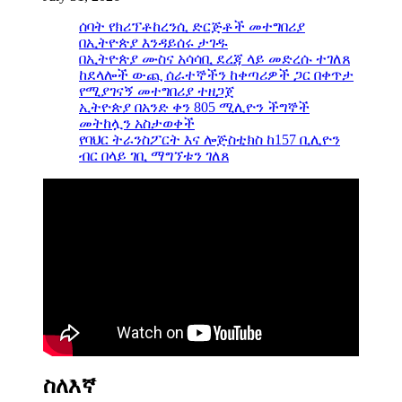
ሰባት የክሪፕቶከረንሲ ድርጅቶች መተግበሪያ
በኢትዮጵያ እንዳይሰሩ ታገዱ
በኢትዮጵያ ሙስና አሳሳቢ ደረጃ ላይ መድረሱ ተገለጸ
ከደላሎች ውጪ ሰራተኞችን ከቀጣሪዎች ጋር በቀጥታ
የሚያገናኝ መተግበሪያ ተዘጋጀ
ኢትዮጵያ በአንድ ቀን 805 ሚሊዮን ችግኞች
መትከሏን አስታወቀች
የባህር ትራንስፖርት እና ሎጅስቲክስ ከ157 ቢሊዮን
ብር በላይ ገቢ ማግኘቱን ገለጸ
ስለእኛ