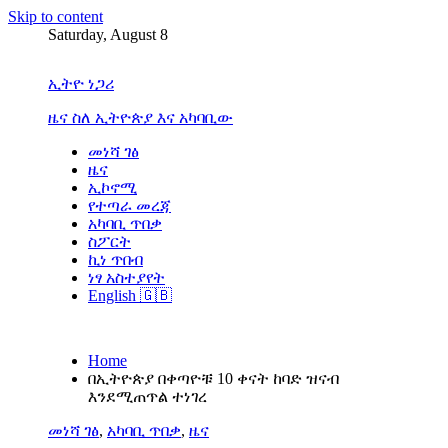
Skip to content
Saturday, August 8
ኢትዮ ነጋሪ
ዜና ስለ ኢትዮጵያ እና አካባቢው
መነሻ ገፅ
ዜና
ኢኮኖሚ
የተጣራ መረጃ
አካባቢ ጥበቃ
ስፖርት
ኪነ ጥበብ
ነፃ አስተያየት
English 🇬🇧
Home
በኢትዮጵያ በቀጣዮቹ 10 ቀናት ከባድ ዝናብ
እንደሚጠጥል ተነገረ
መነሻ ገፅ
,
አካባቢ ጥበቃ
,
ዜና