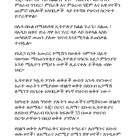
ምዕራብ ጎንደር፣ ምስራቅ እና ምዕራብ ጎጃም እና አዊ ዞኖችን
ጨምሮ በሌሎች አካባቢዎች ላይ የተሻለ የዝናብ ስርጭት
ይኖራቸዋል፡፡
በሌላ በኩል በማዕከላዊ ኢትዮጵያ ክልል ጉራጌ፣ ስልጤ ፣
በአዲስ አበባ፣ ድሬ ዳዋ እና ሃረር ላይ ላይ ከቀላል እስከ
መካከለኛ መጠን ያለው ዝናብ እንደሚጥል ይጠበቃል
ተብሏል፡፡
የአደጋ ስጋት አመራር ኮሚሽን ከሁለት ሳምንት በፊት
ባወጣው ማስጠንቀቂያ በኢትዮጵያ በጎርፍ አደጋ ምክንያት
አንድ ሚሊዮን የሚሆኑ ሠዎች ሊፈናቀሉ ይችላሉ ብሎ
ነበር፡፡
ኢትዮጵያ ካሏት ሦስት ወቅቶች ውስጥ አንዱ የሆነውና
አራት ወራትን የሚይዘው የበልግ ወቅት በደቡብ አጋማሽ
ለሚገኙ የአገሪቱ አካባቢዎች ዋነኛ የዝናብ ወቅት ነው።
ከየካቲት እስከ ግንቦት ያሉትን ወራቶችን በሚሸፍነው የበልግ
ወቅት ለሶማሌ፣ ጉጂ፣ ቦረና፣ ሲዳማ፣ ደቡብ ኢትዮጵያና
ለደቡብ ምዕራብ የአገሪቱ ክፍሎች 55 በመቶ የዝናብ
ስርጭታቸውን በዚህ ወቅት ያገኛሉ።
የበልግ ወቅት ለምስራቅና ደቡብ ትግራይ፣ ለሰሜንና ደቡብ
ወሎ ዞኖች፣ ለአማራና ኦሮሚያ ሰሜን ሸዋ ዞኖች፣ እንዲሁም