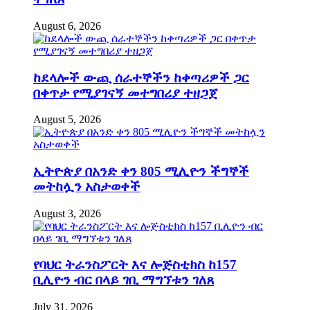
August 6, 2026
ከደላሎች ውጪ ሰራተኞችን ከቀጣሪዎች ጋር
በቀጥታ የሚያገናኝ መተግበሪያ ተዘጋጀ
August 5, 2026
ኢትዮጵያ በአንድ ቀን 805 ሚሊዮን ችግኞች
መትከሏን አስታወቀች
August 3, 2026
የባህር ትራንስፖርት እና ሎጅስቲክስ ከ157
ቢሊዮን ብር በላይ ገቢ ማግኘቱን ገለጸ
July 31, 2026