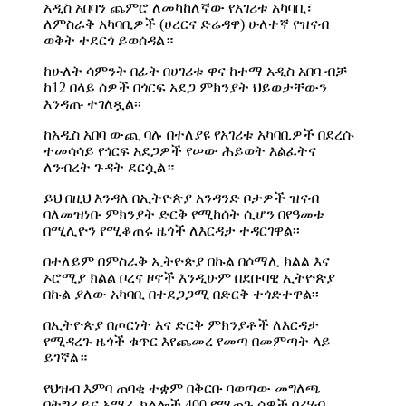
አዲስ አበባን ጨምሮ ለመካከለኛው የአገሪቱ አካባቢ፣
ለምስራቅ አካባቢዎች (ሀረርና ድሬዳዋ) ሁለተኛ የዝናብ
ወቅት ተደርጎ ይወሰዳል።
ከሁለት ሳምንት በፊት በሀገሪቱ ዋና ከተማ አዲስ አበባ ብቻ
ከ12 በላይ ሰዎች በጎርፍ አደጋ ምክንያት ህይወታቸውን
እንዳጡ ተገለጿል፡፡
ከአዲስ አበባ ውጪ ባሉ በተለያዩ የአገሪቱ አካባቢዎች በደረሱ
ተመሳሳይ የጎርፍ አደጋዎች የሠው ሕይወት እልፈትና
ለንብረት ጉዳት ደርሷል።
ይህ በዚህ እንዳለ በኢትዮጵያ አንዳንድ ቦታዎች ዝናብ
ባለመዝነቡ ምክንያት ድርቅ የሚከሰት ሲሆን በየዓመቱ
በሚሊዮን የሚቆጠሩ ዜጎች ለእርዳታ ተዳርገዋል፡፡
በተለይም በምስራቅ ኢትዮጵያ በኩል በሶማሊ ክልል እና
ኦሮሚያ ክልል ቦረና ዞኖች እንዲሁም በደቡባዊ ኢትዮጵያ
በኩል ያለው አካባቢ በተደጋጋሚ በድርቅ ተጎድተዋል፡፡
በኢትዮጵያ በጦርነት እና ድርቅ ምክንያቶች ለእርዳታ
የሚዳረጉ ዜጎች ቁጥር እየጨመረ የመጣ በመምጣት ላይ
ይገኛል።
የህዝብ እምባ ጠባቂ ተቋም በቅርቡ ባወጣው መግለጫ
በትግራይና አማራ ክልሎች 400 የሚጠጉ ሰዎች በረሃብ