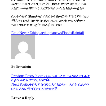
መሞታቸውን እንዲሁም 21 ህጻናት ደግሞ ህይወታቸው
አልፎ መወለዳቸውን አረጋግጫለሁ ሲል አስታውቋል።
በኢትዮጵያ በአጠቃላይ በድርቅና በጦርነት ምክንያት ከ20
ሚሊየን በላይ ሰዎች ሰብአዊ ድጋፍ ጠባቂ መሆናቸውን
የመንግስታቱ ድርጅት መረጃ ያሳያል።
EthioNegari
Ethiopia
ethiopianews
Floods
Rainfall
By New admin
Previous Post
ኢትዮጵያ በሀርጌሳ ያለው የቆንስላ ጽህፈት
ቤቷን ወደ ኤምባሲ አሳደገች
Next Post
ኢትዮጵያ ከብድር እና እርዳታ ከአራት ቢሊዮን
በላይ ዶላር ማግኘቷን አስታወቀች
Leave a Reply