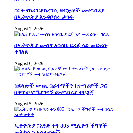
ሰባት የክሪፕቶከረንሲ ድርጅቶች መተግበሪያ
በኢትዮጵያ እንዳይሰሩ ታገዱ
August 7, 2026
በኢትዮጵያ ሙስና አሳሳቢ ደረጃ ላይ መድረሱ
ተገለጸ
August 6, 2026
ከደላሎች ውጪ ሰራተኞችን ከቀጣሪዎች ጋር
በቀጥታ የሚያገናኝ መተግበሪያ ተዘጋጀ
August 5, 2026
ኢትዮጵያ በአንድ ቀን 805 ሚሊዮን ችግኞች
መትከሏን አስታወቀች