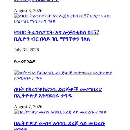
August 3, 2026
የባህር ትራንስፖርት እና ሎጅስቲክስ ከ157
ቢሊዮን ብር በላይ ገቢ ማግኘቱን ገለጸ
July 31, 2026
የመረጥንልዎ
ሰባት የክሪፕቶከረንሲ ድርጅቶች መተግበሪያ
በኢትዮጵያ እንዳይሰሩ ታገዱ
August 7, 2026
በኢትዮጵያ ሙስና አሳሳቢ ደረጃ ላይ መድረሱ
ተገለጸ