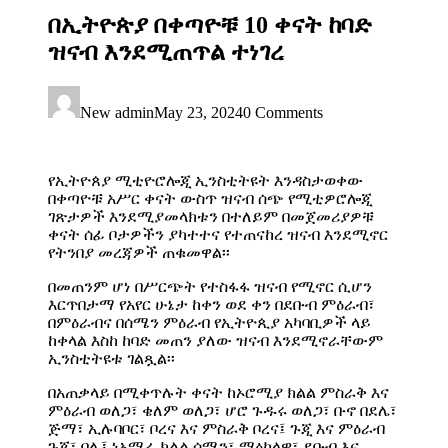
በኢትዮጵያ በቀጣዮቹ 10 ቀናት ከባድ
ዝናብ እንደሚጠጥል ተነገረ
New admin
May 23, 2024
0 Comments
የኢትዮጰያ ሚቲዮሮሎጂ ኢንስቲትዩት እንዳስታወቀው
በቀጣዮቹ አሥር ቀናት ውስጥ ዝናብ ሰጭ የሚቲዎሮሎጂ
ገጽታዎች እንደሚያመላክቱን በተለይም በመጀመሪያዎቹ
ቀናት ሰፊ ቦታዎችን ያካተተና የተጠናከረ ዝናብ እንደሚኖር
የትንበያ መረጃዎች ጠቁመዋል፡፡
በመጠንም ሆነ በሥርጭት የተስፋፋ ዝናብ የሚኖር ሲሆን
እርጥበታማ የአየር ሁኔታ ከቀን ወደ ቀን በደቡብ ምዕራብ፣
በምዕራብና በሰሜን ምዕራብ የኢትዮጲያ አካባቢዎች ላይ
ከቀላል እስከ ከባድ መጠን ያለው ዝናብ እንደሚኖራቸውም
ኢንስቲትዩቱ ገልጿል፡፡
በአጠቃላይ በሚቀጥሉት ቀናት ከኦሮሚያ ክልል ምስራቅ እና
ምዕራብ ወለጋ፣ ቄለም ወለጋ፣ ሆሮ ጉዱሩ ወለጋ፣ ቡኖ በደሌ፣
ጅማ፣ ኢሉባቦር፣ ቦረና እና ምስራቅ ቦረና፤ ጉጂ እና ምዕራብ
ጉጂ፣ ባሌ፤ ነአማራ ክልል ሰሜን፣ ማዕከላዊ፣ ደቡብ እና