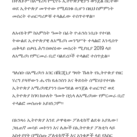
በተለይም በአሜሪካ የሚኖሩ ኢትዮጵያዊያን ወንጀል ሰርተው
ወደ ኢትዮጵያ መጥተው የሚደበቁ ሲሆን በዚህ ስምምነት
መሰረት ተጠርጣሪዎቹ ተላልፈው ተሰጥተዋል፡፡
ለአብነትም ከአምስት ዓመት በፊት ዮሐንስ ነሲቡ የተባለ
ትውልደ ኢተዮጵያዊ ለአሜሪካ መንግሥት ተላልፎ እንዲሰጥ
ጠቅላይ ዐቃቤ ሕግ በወሰነው መሰረት ሚያዚያ 2019 ላይ
ለአሜሪካ የምርመራ ቢሮ ባልደረቦች ተላልፎ ተሰጥቷል፡፡
ግለሰቡ በአሜሪካን አገር በቨርጂኒያ ግዛት ኹለት የኢትዮጵያ የዘር
ሃረግ ያላቸውን ሔኖክ ዩሐንስን እና ቅድስት ሰሜነህ የተባሉ
ኢትዮጵያ አሜሪካዊያንን በመግደል ወንጀል ተጠርጥሮ ወደ
ኢትዮጵያ ከገባ ከሁለት ዓመት በኋላ ለአሜሪካው የምርመራ ቢሮ
ተላልፎ መሰጠቱ አይዘነጋም፡፡
በአንጻሩ ኢትዮጵያ እንደ ታዋቂው ፖለቲከኛ ልደቱ አያሌው፣
ጋዜጠኛ መሳይ መኮንን እና ሌሎች በኢትዮጵያ ፖለቲካ ላይ
አስተያየት በሚሰጡ ፖለቲከኞች እና አንቂዎች ላይ የእስር