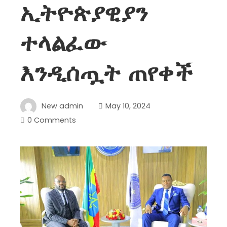
ኢትዮጵያዊያን
ተላልፈው
እንዲሰጧት ጠየቀች
New admin
May 10, 2024
0 Comments