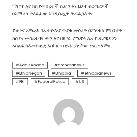
ማዘዣ እና ክስ የመሰረተች ሲሆን እነዚህ ተጠርጣሪዎች
በአሜሪካ ተላልፈው እንዲሰጧት ትፈልጋለች፡፡
ይሁንና አሜሪካ በኢትዮጵያ ጥያቄ መሰረት በፖለቲካ ምክንያት
ክስ የተመሰረተባቸውን እና በሀገሯ የሚኖሩ ኢትዮጵያዊያንን
አሳልፋ ስለመስጠቷ እስካሁን በይፋ ያለችው ነገር የለም፡፡
AddisAbaba
amharanews
EthioNegari
Ethiopia
ethiopianews
FBI
FederalPolice
US