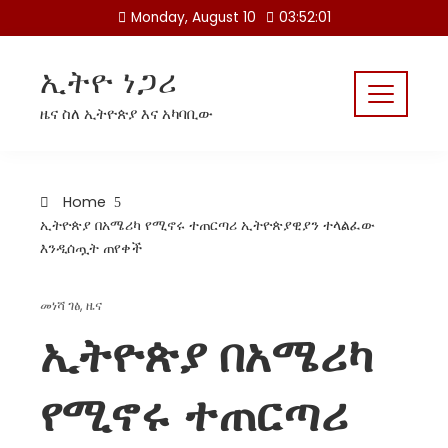
Skip
Monday, August 10
03:52:02
to
content
ኢትዮ ነጋሪ
ዜና ስለ ኢትዮጵያ እና አካባቢው
Home
ኢትዮጵያ በአሜሪካ የሚኖሩ ተጠርጣሪ ኢትዮጵያዊያን ተላልፈው
እንዲሰጧት ጠየቀች
መነሻ ገፅ
,
ዜና
ኢትዮጵያ በአሜሪካ
የሚኖሩ ተጠርጣሪ