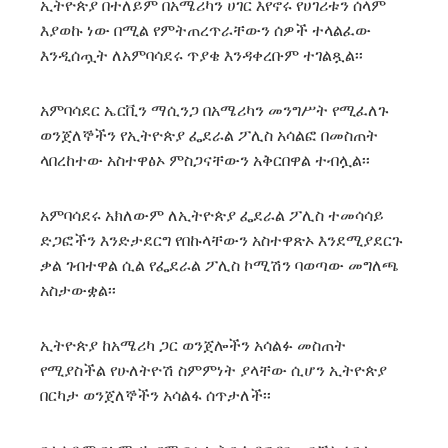
ኢትዮጵያ በተለይም በአሜሪካን ሀገር እየኖሩ የሀገሪቱን ሰላም
እያወኩ ነው በሚል የምትጠረጥራቸውን ሰዎች ተላልፈው
እንዲሰጧት ለአምባሳደሩ ጥያቄ እንዳቀረቡም ተገልጿል፡፡
አምባሳደር ኤርቪን ማሲንጋ በአሜሪካን መንግሥት የሚፈለጉ
ወንጀለኞችን የኢትዮጵያ ፌደራል ፖሊስ አሳልፎ በመስጠት
ላበረከተው አስተዋፅኦ ምስጋናቸውን አቅርበዋል ተብሏል፡፡
አምባሳደሩ አክለውም ለኢትዮጵያ ፌደራል ፖሊስ ተመሳሳይ
ድጋፎችን እንድታደርግ የበኩላቸውን አስተዋጽኦ እንደሚያደርጉ
ቃል ገብተዋል ሲል የፌደራል ፖሊስ ኮሚሽን ባወጣው መግለጫ
አስታውቋል፡፡
ኢትዮጵያ ከአሜሪካ ጋር ወንጀሎችን አሳልፉ መስጠት
የሚያስችል የሁለትዮሽ ስምምነት ያላቸው ሲሆን ኢትዮጵያ
በርካታ ወንጀለኞችን አሳልፋ ሰጥታለች፡፡