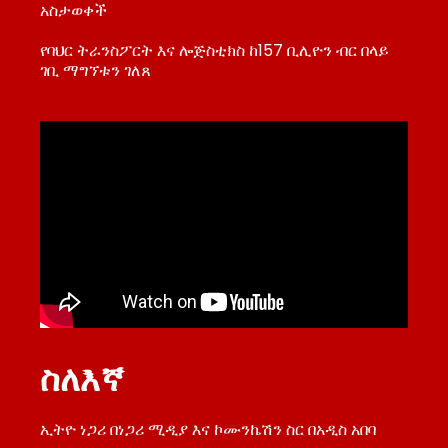
አስታወቀች
የባህር ትራንስፖርት እና ሎጅስቲክስ ከ157 ቢሊዮን ብር በላይ
ገቢ ማግኘቱን ገለጸ
ስለእኛ
ኢትዮ ነጋሪ በነጋሪ ሚዲያ እና ኮሙንኬሽን ስር በአዲስ አበባ