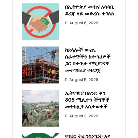
በኢትዮጵያ ሙስና አሳሳቢ
ደረጃ ላይ መድረሱ ተገለጸ
August 6, 2026
ከደላሎች ውጪ
ሰራተኞችን ከቀጣሪዎች
ጋር በቀጥታ የሚያገናኝ
መተግበሪያ ተዘጋጀ
August 5, 2026
ኢትዮጵያ በአንድ ቀን
805 ሚሊዮን ችግኞች
መትከሏን አስታወቀች
August 3, 2026
የባህር ትራንስፖርት እና