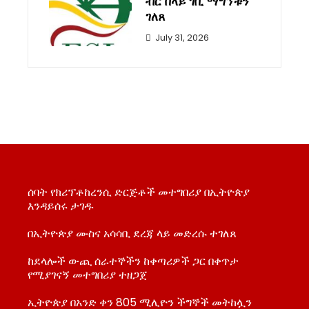
ብር በላይ ገቢ ማግኘቱን
ገለጸ
July 31, 2026
ሰባት የክሪፕቶከረንሲ ድርጅቶች መተግበሪያ በኢትዮጵያ
እንዳይሰሩ ታገዱ
በኢትዮጵያ ሙስና አሳሳቢ ደረጃ ላይ መድረሱ ተገለጸ
ከደላሎች ውጪ ሰራተኞችን ከቀጣሪዎች ጋር በቀጥታ
የሚያገናኝ መተግበሪያ ተዘጋጀ
ኢትዮጵያ በአንድ ቀን 805 ሚሊዮን ችግኞች መትከሏን