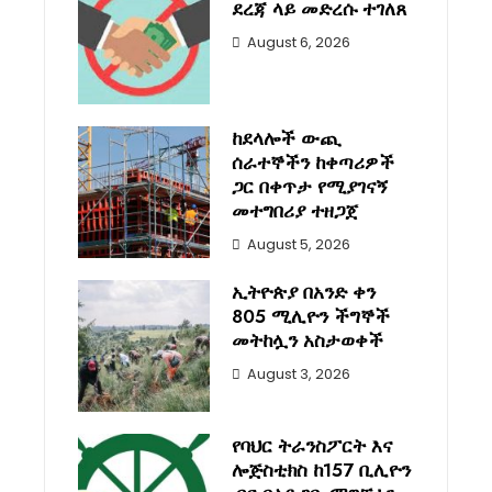
ደረጃ ላይ መድረሱ ተገለጸ
August 6, 2026
ከደላሎች ውጪ
ሰራተኞችን ከቀጣሪዎች
ጋር በቀጥታ የሚያገናኝ
መተግበሪያ ተዘጋጀ
August 5, 2026
ኢትዮጵያ በአንድ ቀን
805 ሚሊዮን ችግኞች
መትከሏን አስታወቀች
August 3, 2026
የባህር ትራንስፖርት እና
ሎጅስቲክስ ከ157 ቢሊዮን