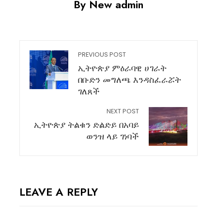
By New admin
PREVIOUS POST
ኢትዮጵያ ምዕራባዊ ሀገራት
በቡድን መግለጫ እንዳስፈራሯት
ገለጸች
NEXT POST
ኢትዮጵያ ትልቁን ድልድይ በአባይ
ወንዝ ላይ ገነባች
LEAVE A REPLY