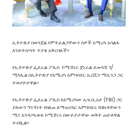
ኢትዮጵያ በወንጀል የምትፈልጋቸውን ሰዎች አሜሪካ አሳልፋ
እንድትሰጣት ጥያቄ አቅርባለች፡፡
የኢትዮጵያ ፌደራል ፖሊስ ኮሚሽነር ጀነራል ደመላሽ ገ/
ሚካኤል በኢትዮጵያ የአሜሪካ አምባሳደር ኤርቪን ማሲንጋ ጋር
ተወያይተዋል፡፡
የኢትዮጵያ ፌደራል ፖሊስ ከአሜሪካው ኤፍ.ቢ.አይ (FBI) ጋር
ያለውን ግንኙነት የበለጠ ለማጠናከር አምባሳደሩ የበኩላቸውን
ሚና እንዲጫወቱ ኮሚሽነሩ በውይያታቸው ወቅት ጠይቀዋል
ተብሏል፡፡