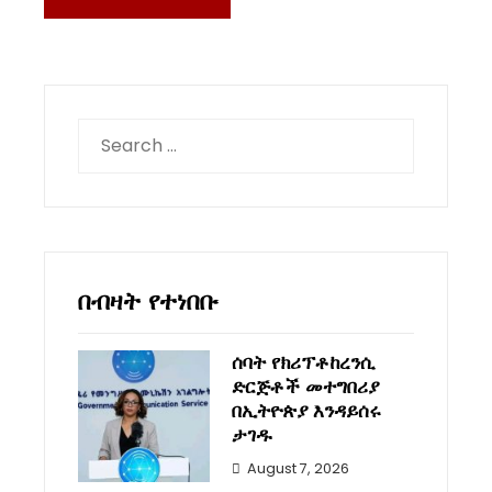
Search
for:
በብዛት የተነበቡ
ሰባት የክሪፕቶከረንሲ
ድርጅቶች መተግበሪያ
በኢትዮጵያ እንዳይሰሩ
ታገዱ
August 7, 2026