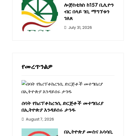
ሎጅስቲክስ ከ157 ቢሊዮን
ብር በላይ ገቢ ማግኘቱን
ገለጸ
July 31, 2026
የመረጥንልዎ
ሰባት የክሪፕቶከረንሲ ድርጅቶች መተግበሪያ
በኢትዮጵያ እንዳይሰሩ ታገዱ
August 7, 2026
በኢትዮጵያ ሙስና አሳሳቢ