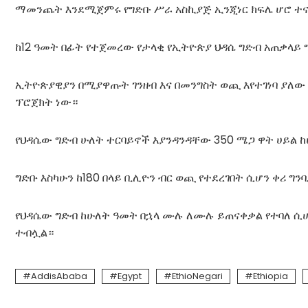
ማመንጨት እንደሚጀምሩ የግድቡ ሥራ አስኪያጅ ኢንጂነር ክፍሌ ሆሮ ተናግ
ከ12 ዓመት በፊት የተጀመረው የታላቂ የኢትዮጵያ ህዳሴ ግድብ አጠቃላይ 
ኢትዮጵያዊያን በሚያዋጡት ገንዘብ እና በመንግስት ወጪ እየተገነባ ያለው 
ፕሮጀክት ነው።
የህዳሴው ግድብ ሁለት ተርባይኖች እያንዳንዳቸው 350 ሜጋ ዋት ሀይል 
ግድቡ እስካሁን ከ180 በላይ ቢሊዮን ብር ወጪ የተደረገበት ሲሆን ቀሪ 
የህዳሴው ግድብ ከሁለት ዓመት በኋላ ሙሉ ለሙሉ ይጠናቀቃል የተባለ ሲሆን
ተብሏል።
AddisAbaba
Egypt
EthioNegari
Ethiopia