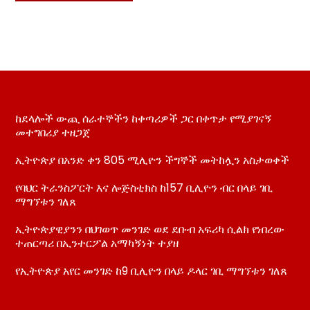
ከደላሎች ውጪ ሰራተኞችን ከቀጣሪዎች ጋር በቀጥታ የሚያገናኝ
መተግበሪያ ተዘጋጀ
ኢትዮጵያ በአንድ ቀን 805 ሚሊዮን ችግኞች መትከሏን አስታወቀች
የባህር ትራንስፖርት እና ሎጅስቲክስ ከ157 ቢሊዮን ብር በላይ ገቢ
ማግኘቱን ገለጸ
ኢትዮጵያዊያንን በህገወጥ መንገድ ወደ ደቡብ አፍሪካ ሲልክ የነበረው
ተጠርጣሪ በኢንተርፖል አማካኝነት ተያዘ
የኢትዮጵያ አየር መንገድ ከ9 ቢሊዮን በላይ ዶላር ገቢ ማግኘቱን ገለጸ