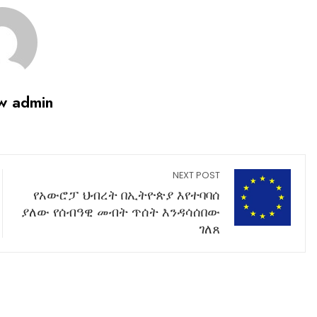
w admin
NEXT POST
የአውሮፓ ህብረት በኢትዮጵያ እየተባባሰ
ያለው የሰብዓዊ መብት ጥሰት እንዳሳሰበው
ገለጸ