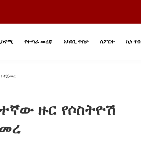
ኢኮኖሚ
የተጣራ መረጃ
አካባቢ ጥበቃ
ስፖርት
ኪነ ጥ
በባ ተጀመረ
ተኛው ዙር የሶስትዮሽ
ጀመረ