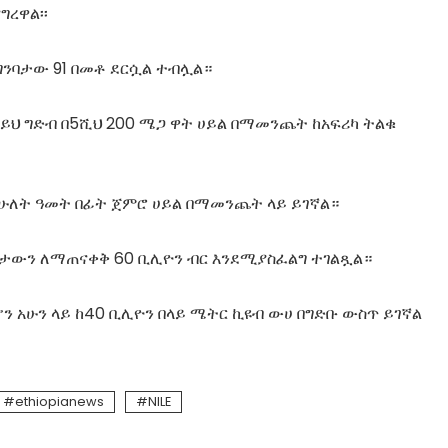
ረዋል፡፡
ግንባታው 91 በመቶ ደርሷል ተብሏል።
ይህ ግድብ በ5ሺህ 200 ሜጋ ዋት ሀይል በማመንጨት ከአፍሪካ ትልቁ
ከሁለት ዓመት በፊት ጀምሮ ሀይል በማመንጨት ላይ ይገኛል።
ግንባታውን ለማጠናቀቅ 60 ቢሊዮን ብር እንደሚያስፈልግ ተገልጿል።
 አሁን ላይ ከ40 ቢሊዮን በላይ ሜትር ኪዩብ ውሀ በግድቡ ውስጥ ይገኛል
ethiopianews
NILE