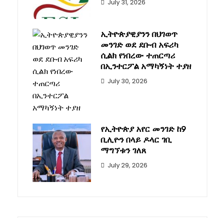
July 31, 2026
ኢትዮጵያዊያንን በህገወጥ
መንገድ ወደ ደቡብ አፍሪካ
ሲልክ የነበረው ተጠርጣሪ
በኢንተርፖል አማካኝነት ተያዘ
July 30, 2026
የኢትዮጵያ አየር መንገድ ከ9
ቢሊዮን በላይ ዶላር ገቢ
ማግኘቱን ገለጸ
July 29, 2026