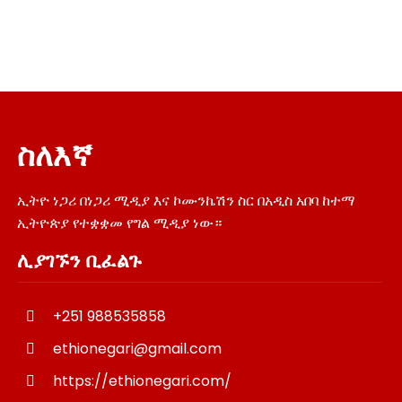
ስለእኛ
ኢትዮ ነጋሪ በነጋሪ ሚዲያ እና ኮሙንኬሽን ስር በአዲስ አበባ ከተማ
ኢትዮጵያ የተቋቋመ የግል ሚዲያ ነው።
ሊያገኙን ቢፈልጉ
+251 988535858
ethionegari@gmail.com
https://ethionegari.com/