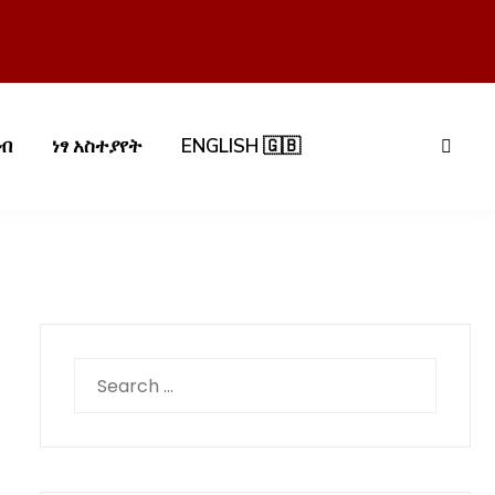
በብ
ነፃ አስተያየት
ENGLISH 🇬🇧
Search
for: