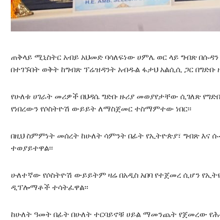
ጠቅላይ ሚኒስትር አብይ አህመድ ባሳለፍነው ሀምሌ ወር ላይ ግብጽ በሱዳን
በተገኙበት ወቅት ከግብጽ ፕሬዝዳንት አብዱል ፋታህ አልሲሲ ጋር በግድቡ
የሁለቱ ሀገራት መሪዎች በህዳሴ ግድቡ ዙሪያ መወያየታቸው ሲገለጽ የግድ
የነበረውን የሶስትዮሽ ውይይት ለማስጀመር ተስማምተው ነበር፡፡
በዚህ ስምምነት መሰረት ከሁለት ሳምንት በፊት የኢትዮጵያ፣ ግብጽ እና ሱ
ተወያይተዋል፡፡
ሁለተኛው የሶስትዮሽ ውይይትም ዛሬ በአዲስ አበባ የተጀመረ ሲሆን የኢት
ዲፕሎማቶች ተሳትፈዋል፡፡
ከሁለት ዓመት በፊት በሁለት ተርባይኖቹ ሀይል ማመንጨት የጀመረው የ