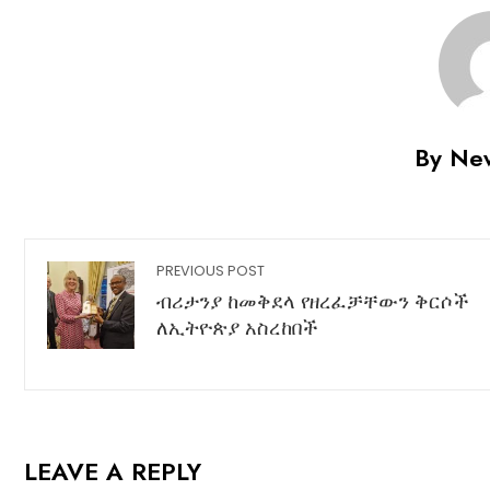
By Ne
PREVIOUS POST
ብሪታንያ ከመቅደላ የዘረፈቻቸውን ቅርሶች
ለኢትዮጵያ አስረከበች
LEAVE A REPLY