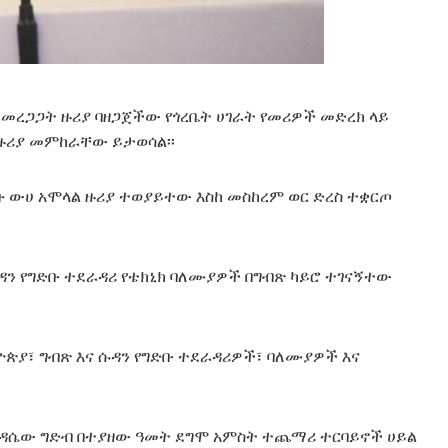
 መረጋጋት ዙሪያ ባዘጋጀችው የጎረቤት ሀገራት የመሪዎች መድረክ ላይ
 ዙሪያ መምከራቸው ይታወሳል፡፡
ቡ ውሀ አሞላል ዙሪያ ተወያይተው እስከ መስከረም ወር ድረስ ተቋርጦ
ዳን የግድቡ ተደራዳሪ የቴክኒክ ባለሙያዎች በግብጽ ካይሮ ተገናኝተው
ዮጵያ፣ ግብጽ እና ሱዳን የግድቡ ተደራዳሪዎች፣ ባለሙያዎች እና
ሕዳሴው ግድብ በተያዘው ዓመት ደግሞ አምስት ተጨማሪ ተርባይኖች ሀይል