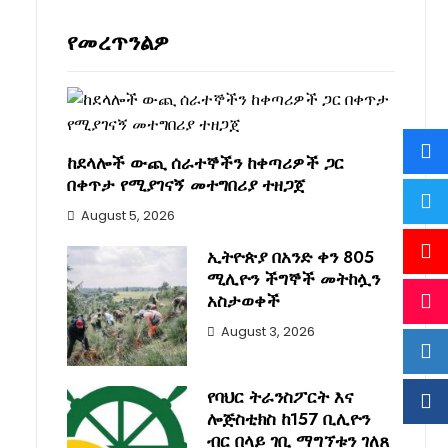
የመረጥንልዎ
ከደላሎች ውጪ ሰራተኞችን ከቀጣሪዎች ጋር
በቀጥታ የሚያገናኝ መተግበሪያ ተዘጋጀ
August 5, 2026
ኢትዮጵያ በአንድ ቀን 805
ሚሊዮን ችግኞች መትከሏን
አስታወቀች
August 3, 2026
የባህር ትራንስፖርት እና
ሎጅስቲክስ ከ157 ቢሊዮን
ብር በላይ ገቢ ማግኘቱን ገለጸ