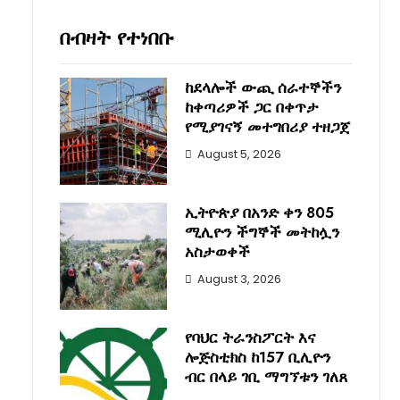
በብዛት የተነበቡ
ከደላሎች ውጪ ሰራተኞችን
ከቀጣሪዎች ጋር በቀጥታ
የሚያገናኝ መተግበሪያ ተዘጋጀ
August 5, 2026
ኢትዮጵያ በአንድ ቀን 805
ሚሊዮን ችግኞች መትከሏን
አስታወቀች
August 3, 2026
የባህር ትራንስፖርት እና
ሎጅስቲክስ ከ157 ቢሊዮን
ብር በላይ ገቢ ማግኘቱን ገለጸ