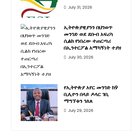
July 31, 2026
ኢትዮጵያዊያንን በህገወጥ
መንገድ ወደ ደቡብ አፍሪካ
ሲልክ የነበረው ተጠርጣሪ
በኢንተርፖል አማካኝነት ተያዘ
July 30, 2026
የኢትዮጵያ አየር መንገድ ከ9
ቢሊዮን በላይ ዶላር ገቢ
ማግኘቱን ገለጸ
July 29, 2026