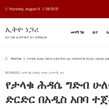
Skip
to
Thursday, August 6
08:35:10
content
ኢትዮ ነጋሪ
መነሻ ገፅ
ዜና
ዜና ስለ ኢትዮጵያ እና አካባቢው
Home
የታላቁ ሕዳሴ ግድብ ሁለተኛው ዙር የሶስትዮሽ ድርድር በአዲስ አ
BUSINESS
,
መነሻ ገፅ
,
አካባቢ ጥበቃ
,
ኢኮኖሚ
,
ዜና
የታላቁ ሕዳሴ ግድብ ሁለ
ድርድር በአዲስ አበባ ተ