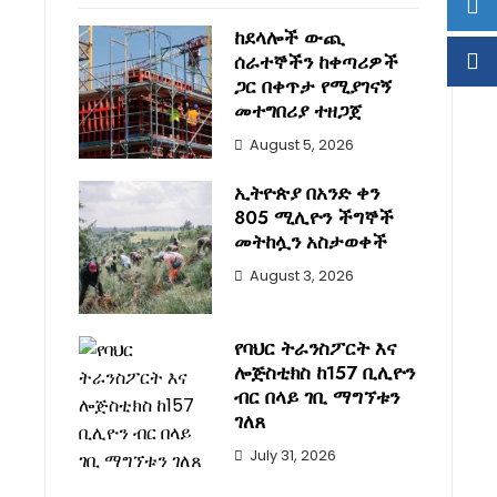
ከደላሎች ውጪ
ሰራተኞችን ከቀጣሪዎች
ጋር በቀጥታ የሚያገናኝ
መተግበሪያ ተዘጋጀ
August 5, 2026
ኢትዮጵያ በአንድ ቀን
805 ሚሊዮን ችግኞች
መትከሏን አስታወቀች
August 3, 2026
የባህር ትራንስፖርት እና
ሎጅስቲክስ ከ157 ቢሊዮን
ብር በላይ ገቢ ማግኘቱን
ገለጸ
July 31, 2026