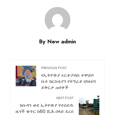
By New admin
PREVIOUS POST
የኢትዮጵያ ኦርቶዶክስ ተዋህዶ
ቤተ ክርስቲያን የትግራይ ህዝብን
ይቅርታ ጠየቀች
NEXT POST
ከሱዳን ወደ ኢትዮጵያ የተሰደዱ
ዜጎች ቁጥር ከ60 ሺሕ በላይ ደረሰ