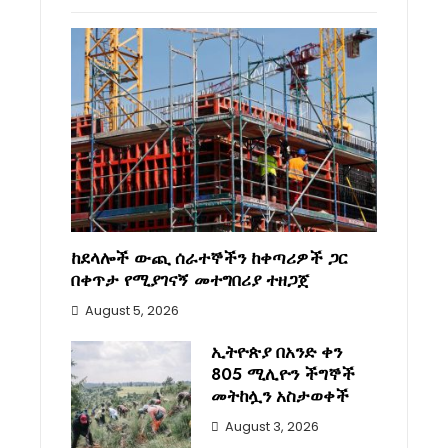
ከደላሎች ውጪ ሰራተኞችን ከቀጣሪዎች ጋር
በቀጥታ የሚያገናኝ መተግበሪያ ተዘጋጀ
August 5, 2026
ኢትዮጵያ በአንድ ቀን
805 ሚሊዮን ችግኞች
መትከሏን አስታወቀች
August 3, 2026