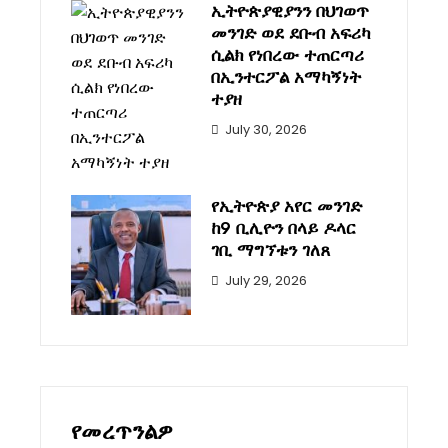
ኢትዮጵያዊያንን በህገወጥ
መንገድ ወደ ደቡብ አፍሪካ
ሲልክ የነበረው ተጠርጣሪ
በኢንተርፖል አማካኝነት
ተያዘ
July 30, 2026
የኢትዮጵያ አየር መንገድ
ከ9 ቢሊዮን በላይ ዶላር
ገቢ ማግኘቱን ገለጸ
July 29, 2026
የመረጥንልዎ