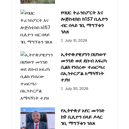
የባህር ትራንስፖርት እና
ሎጅስቲክስ ከ157 ቢሊዮን
ብር በላይ ገቢ ማግኘቱን
ገለጸ
July 31, 2026
ኢትዮጵያዊያንን በህገወጥ
መንገድ ወደ ደቡብ አፍሪካ
ሲልክ የነበረው ተጠርጣሪ
በኢንተርፖል አማካኝነት
ተያዘ
July 30, 2026
የኢትዮጵያ አየር መንገድ
ከ9 ቢሊዮን በላይ ዶላር
ገቢ ማግኘቱን ገለጸ