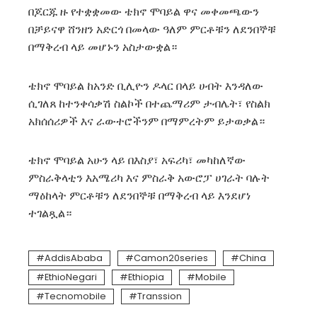
በጆርጁ ዙ የተቋቋመው ቴክኖ ሞባይል ዋና መቀመጫውን
በቻይናዋ ሸንዘን አድርጎ በመላው ዓለም ምርቶቹን ለደንበኞቹ
በማቅረብ ላይ መሆኑን አስታውቋል።
ቴክኖ ሞባይል ከአንድ ቢሊዮን ዶላር በላይ ሀብት እንዳለው
ሲገለጸ ከተንቀሳቃሽ ስልኮች በተጨማሪም ታብሌት፣ የስልክ
አክሰሰሪዎች እና ራውተሮችንም በማምረትም ይታወቃል።
ቴክኖ ሞባይል አሁን ላይ በእስያ፣ አፍሪካ፣ መካከለኛው
ምስራቅላቲን እአሜሪካ እና ምስራቅ አውሮፓ ሀገራት ባሉት
ማዕከላት ምርቶቹን ለደንበኞቹ በማቅረብ ላይ እንደሆነ
ተገልጿል።
AddisAbaba
Camon20series
China
EthioNegari
Ethiopia
Mobile
Tecnomobile
Transsion