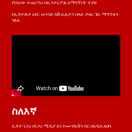
የነበረው ተጠርጣሪ በኢንተርፖል አማካኝነት ተያዘ
የኢትዮጵያ አየር መንገድ ከ9 ቢሊዮን በላይ ዶላር ገቢ ማግኘቱን
ገለጸ
ስለእኛ
ኢትዮ ነጋሪ በነጋሪ ሚዲያ እና ኮሙንኬሽን ስር በአዲስ አበባ