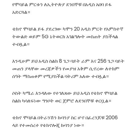
የሞባይል ምርቱን ለኢትዮጵያ ደንበኞቹ በአዲስ አበባ ይፋ
አድርጓል።
ቴክኖ ሞባይል ይፋ ያደረገው ካሞን 20 አዲስ ምርት የአምስተኛ
ትውልድ ወይም 5G ኔትወርክ አገልግሎት መስጠት ያስችላል
ተብሏል።
እንዲሁም ይህ አዲስ ስልክ 8 ጌጋ ባይት ራም እና 256 ጌጋ ባይት
መጠን ያላቸው መረጃዎችን የመያዝ አቅም ሲኖረው ለተክም
ሰዓት ማስጠቀም የሚያስችል ባትሪም አለው ተብሏል።
ሶስት ካሜራ እንዳለው የተገለጸው ይህ አዲስ የቴክኖ ሞባይል
ስልክ ካሳለፍነው ግንቦት ወር ጀምሮ ለደንበኞቹ ቀርቧል።
ቴክኖ ሞባይል በትራንሽን ኩባንያ ስር ሆኖ በፈረንጆቹ 2006
ላይ የተመሰረተ የቴክኖሎጂ ኩባንያ ነው።