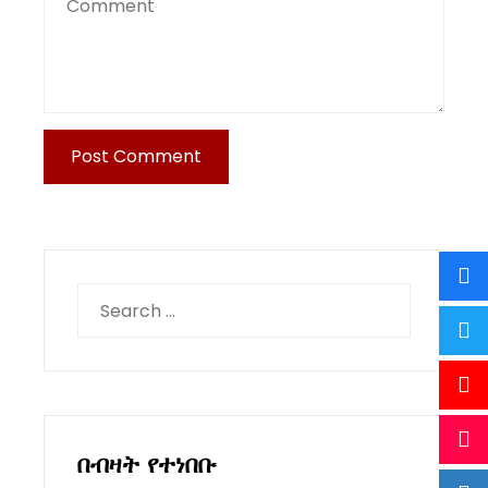
Search
for:
በብዛት የተነበቡ