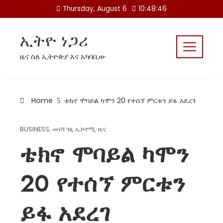
Skip
Thursday, August 6
10:48:47
to
content
ኢትዮ ነጋሪ
ዜና ስለ ኢትዮጵያ እና አካባቢው
Home
ቴክኖ ሞባይል ካሞን 20 የተሰኘ ምርቱን ይፋ አደረገ
BUSINESS
,
መነሻ ገፅ
,
ኢኮኖሚ
,
ዜና
ቴክኖ ሞባይል ካሞን
20 የተሰኘ ምርቱን
ይፋ አደረገ