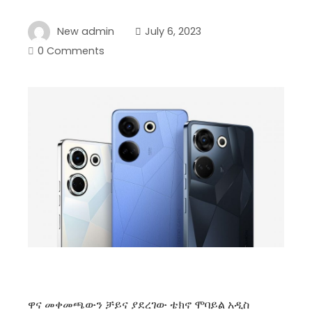
New admin
July 6, 2023
0 Comments
ዋና መቀመጫውን ቻይና ያደረገው ቴክኖ ሞባይል አዲስ