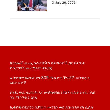
July 29, 2026
ከደላሎች ውጪ ሰራተኞችን ከቀጣሪዎች ጋር በቀጥታ
የሚያገናኝ መተግበሪያ ተዘጋጀ
ኢትዮጵያ በአንድ ቀን 805 ሚሊዮን ችግኞች መትከሏን
አስታወቀች
የባህር ትራንስፖርት እና ሎጅስቲክስ ከ157 ቢሊዮን ብር በላይ
ገቢ ማግኘቱን ገለጸ
ኢትዮጵያዊያንን በህገወጥ መንገድ ወደ ደቡብ አፍሪካ ሲልክ