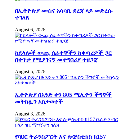
በኢትዮጵያ ሙስና አሳሳቢ ደረጃ ላይ መድረሱ
ተገለጸ
August 6, 2026
ከደላሎች ውጪ ሰራተኞችን ከቀጣሪዎች ጋር
በቀጥታ የሚያገናኝ መተግበሪያ ተዘጋጀ
August 5, 2026
ኢትዮጵያ በአንድ ቀን 805 ሚሊዮን ችግኞች
መትከሏን አስታወቀች
August 3, 2026
የባህር ትራንስፖርት እና ሎጅስቲክስ ከ157