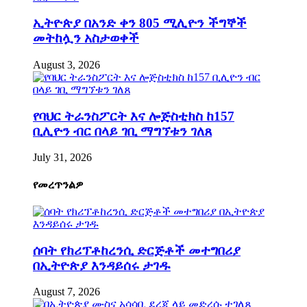
ኢትዮጵያ በአንድ ቀን 805 ሚሊዮን ችግኞች
መትከሏን አስታወቀች
August 3, 2026
የባህር ትራንስፖርት እና ሎጅስቲክስ ከ157
ቢሊዮን ብር በላይ ገቢ ማግኘቱን ገለጸ
July 31, 2026
የመረጥንልዎ
ሰባት የክሪፕቶከረንሲ ድርጅቶች መተግበሪያ
በኢትዮጵያ እንዳይሰሩ ታገዱ
August 7, 2026