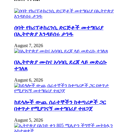
ሰባት የክሪፕቶከረንሲ ድርጅቶች መተግበሪያ
በኢትዮጵያ እንዳይሰሩ ታገዱ
August 7, 2026
በኢትዮጵያ ሙስና አሳሳቢ ደረጃ ላይ መድረሱ
ተገለጸ
August 6, 2026
ከደላሎች ውጪ ሰራተኞችን ከቀጣሪዎች ጋር
በቀጥታ የሚያገናኝ መተግበሪያ ተዘጋጀ
August 5, 2026