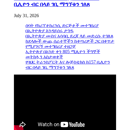
ቢሊዮን ብር በላይ ገቢ ማግኘቱን ገለጸ
July 31, 2026
ሰባት የክሪፕቶከረንሲ ድርጅቶች መተግበሪያ
በኢትዮጵያ እንዳይሰሩ ታገዱ
በኢትዮጵያ ሙስና አሳሳቢ ደረጃ ላይ መድረሱ ተገለጸ
ከደላሎች ውጪ ሰራተኞችን ከቀጣሪዎች ጋር በቀጥታ
የሚያገናኝ መተግበሪያ ተዘጋጀ
ኢትዮጵያ በአንድ ቀን 805 ሚሊዮን ችግኞች
መትከሏን አስታወቀች
የባህር ትራንስፖርት እና ሎጅስቲክስ ከ157 ቢሊዮን
ብር በላይ ገቢ ማግኘቱን ገለጸ