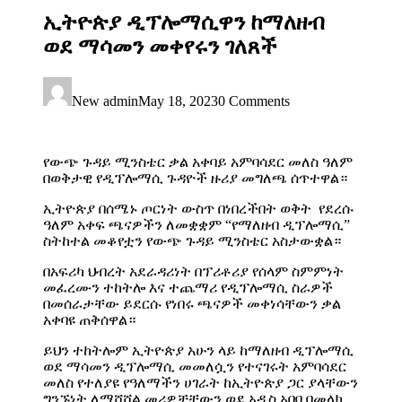
ኢትዮጵያ ዲፕሎማሲዋን ከማለዘብ
ወደ ማሳመን መቀየሩን ገለጸች
New admin
May 18, 2023
0 Comments
የውጭ ጉዳይ ሚንስቴር ቃል አቀባይ አምባሳደር መለስ ዓለም
በወቅታዊ የዲፕሎማሲ ጉዳዮች ዙሪያ መግለጫ ሰጥተዋል።
ኢትዮጵያ በሰሜኑ ጦርነት ውስጥ በነበረችበት ወቅት የደረሱ
ዓለም አቀፍ ጫናዎችን ለመቋቋም “የማለዘብ ዲፕሎማሲ”
ስትከተል መቆየቷን የውጭ ጉዳይ ሚንስቴር አስታውቋል።
በአፍሪካ ህብረት አደራዳሪነት በፕሪቶሪያ የሰላም ስምምነት
መፈረሙን ተከትሎ እና ተጨማሪ የዲፕሎማሲ ስራዎች
በመሰራታቸው ይደርሱ የነበሩ ጫናዎች መቀነሳቸውን ቃል
አቀባዩ ጠቅሰዋል።
ይህን ተከትሎም ኢትዮጵያ አሁን ላይ ከማለዘብ ዲፕሎማሲ
ወደ ማሳመን ዲፕሎማሲ መመለሷን የተናገሩት አምባሳደር
መለስ የተለያዩ የዓለማችን ሀገራት ከኢትዮጵያ ጋር ያላቸውን
ግንኙነት ለማሻሻል መሪዎቻቸውን ወደ አዲስ አበባ በመላክ