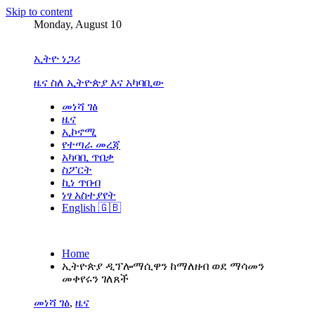
Skip to content
Monday, August 10
ኢትዮ ነጋሪ
ዜና ስለ ኢትዮጵያ እና አካባቢው
መነሻ ገፅ
ዜና
ኢኮኖሚ
የተጣራ መረጃ
አካባቢ ጥበቃ
ስፖርት
ኪነ ጥበብ
ነፃ አስተያየት
English 🇬🇧
Home
ኢትዮጵያ ዲፕሎማሲዋን ከማለዘብ ወደ ማሳመን
መቀየሩን ገለጸች
መነሻ ገፅ
,
ዜና