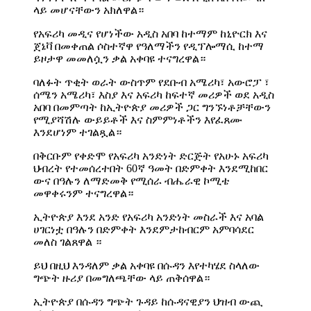
ላይ መሆናቸውን አክለዋል።
የአፍሪካ መዲና የሆነችው አዲስ አበባ ከተማም ከኒዮርክ እና
ጀኔቫ በመቀጠል ሶስተኛዋ የዓለማችን የዲፕሎማሲ ከተማ
ይዞታዋ መመለሷን ቃል አቀባዩ ተናግረዋል።
ባለፉት ጥቂት ወራት ውስጥም የደቡብ አሜሪካ፣ አውሮፓ ፣
ሰሜን አሜሪካ፣ እስያ እና አፍሪካ ከፍተኛ መሪዎች ወደ አዲስ
አበባ በመምጣት ከኢትዮጵያ መሪዎች ጋር ግንኙነቶቻቸውን
የሚያሻሽሉ ውይይቶች እና ስምምነቶችን እየፈጸሙ
እንደሆነም ተገልጿል።
በቅርቡም የቀድሞ የአፍሪካ አንድነት ድርጅት የአሁኑ አፍሪካ
ህብረት የተመሰረተበት 60ኛ ዓመት በድምቀት እንደሚከበር
ውና በዓሉን ለማድመቅ የሚሰራ ብሔራዊ ኮሚቴ
መዋቀሩንም ተናግረዋል።
ኢትዮጵያ እንደ አንድ የአፍሪካ አንድነት መስራች እና አባል
ሀገርነቷ በዓሉን በድምቀት እንደምታከብርም አምባሳደር
መለስ ገልጸዋል ።
ይህ በዚህ እንዳለም ቃል አቀባዩ በሱዳን እየተካሄደ ስላለው
ግጭት ዙሪያ በመግለጫቸው ላይ ጠቅሰዋል።
ኢትዮጵያ በሱዳን ግጭት ጉዳይ ከሱዳናዊያን ህዝብ ውጪ