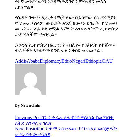
የትኛውንም ወገን እንደማትደግፍ አምባሳደር መለስ
አክለዋል።
የሱዳን ግጭት ሊፈታ የሚችለው በራሳቸው በሱዳናዊያን
የሚመራ የሰላም ውይይት እንጂ ከውጭ ሀገራት በሚመጣ
መፍትሔ ይፈታል የሚል እምነት እንደሌላትም ኢትዮጵያ
ታምናለችም ተብሏል።
ይሁንና ኢትዮጵያ በኢጋድ እና በሌሎች አካላት የተጀመሩ
ጥረቶችን እንደምትደግፍ ቃል አቀባዩ ጠቁመዋል።
AddisAbaba
Diplomacy
EthioNegari
Ethiopia
OAU
By New admin
Previous Post
በጉና ተራራ ላይ የህዋ ማዕከል የመገንባት
እቅድ እንዳለ ተገለጸ
Next Post
በሸገር ከተማ አስተዳድር ከ10 በላይ መስጅዶች
መፍረሳቸው ተገለጸ